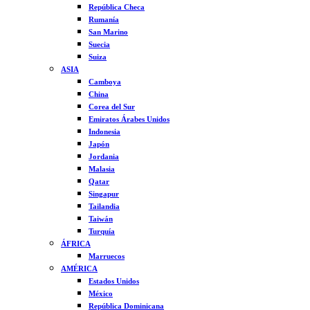
República Checa
Rumanía
San Marino
Suecia
Suiza
ASIA
Camboya
China
Corea del Sur
Emiratos Árabes Unidos
Indonesia
Japón
Jordania
Malasia
Qatar
Singapur
Tailandia
Taiwán
Turquía
ÁFRICA
Marruecos
AMÉRICA
Estados Unidos
México
República Dominicana