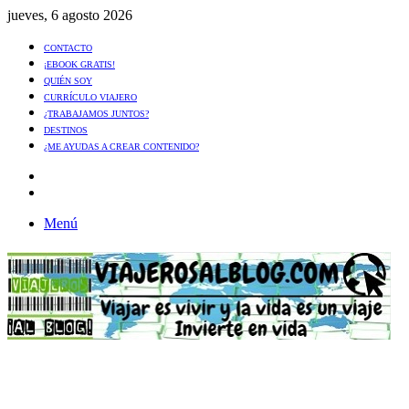
jueves, 6 agosto 2026
CONTACTO
¡EBOOK GRATIS!
QUIÉN SOY
CURRÍCULO VIAJERO
¿TRABAJAMOS JUNTOS?
DESTINOS
¿ME AYUDAS A CREAR CONTENIDO?
Artículo
al
Buscar
azar
Menú