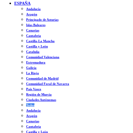
ESPAÑA
Andalucía
Aragón
Principado de Asturias
Islas Baleares
Canarias
Cantabria
Castilla-La Mancha
Castilla y León
Cataluña
Comunidad Valenciana
Extremadura
Galicia
La Rioja
Comunidad de Madrid
Comunidad Foral de Navarra
País Vasco
Región de Murcia
Ciudades Autónomas
Todos
Andalucía
Aragón
Canarias
Cantabria
Castilla y León