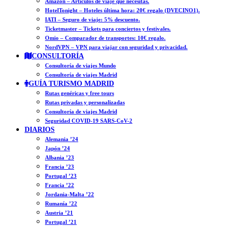
Amazon – Artículos de viaje que necesitas.
HotelTonight – Hoteles última hora: 20€ regalo (DVECINO1).
IATI – Seguro de viaje: 5% descuento.
Ticketmaster – Tickets para conciertos y festivales.
Omio – Comparador de transportes: 10€ regalo.
NordVPN – VPN para viajar con seguridad y privacidad.
CONSULTORÍA
Consultoría de viajes Mundo
Consultoría de viajes Madrid
GUÍA TURISMO MADRID
Rutas genéricas y free tours
Rutas privadas y personalizadas
Consultoría de viajes Madrid
Seguridad COVID-19 SARS-CoV-2
DIARIOS
Alemania ’24
Japón ’24
Albania ’23
Francia ’23
Portugal ’23
Francia ’22
Jordania-Malta ’22
Rumanía ’22
Austria ’21
Portugal ’21