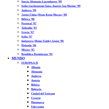
Suecia-Alemania-Luxemburgo ’09
Italia-Liechtenstein-Suiza-Austria-San Marino ’09
Andorra ’09
Japón-China (Hong Kong-Macao) ’08
Bélgica ’08
Portugal ’07
Tailandia ’07
Grecia ’07
Italia ’07
Inglaterra (Reino Unido)-Japón ’06
Holanda ’06
México ’05
República Dominicana ’04
MUNDO
EUROPA A-H
Albania
Alemania
Andorra
Austria
Bélgica
Bulgaria
Ciudad del Vaticano
Croacia
Dinamarca
Eslovaquia