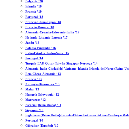
Bulgaria ’20
Islandia ’19
Francia ’19
Portugal ’18
Francia-China-Japón ’18
Francia-Mónaco ’18
Alemania-Croacia-Eslovenia-Italia ’17
Holanda-Lituania-Letonia ’17
Japón ’16
Polonia-Finlandia ’16
Italia-Estados Unidos-Suiza ’15
Portugal ’14
Turquía-EAU-Qatar-Taiwán-Singapur-Noruega ’14
Alemania-Italia-Ciudad del Vaticano-Irlanda-Irlanda del Norte (Reino Un
Rep. Checa-Alemania ’13
Francia ’13
Noruega-Dinamarca ’13
Malta ’13
Hungría-Eslovaquia ’12
Marruecos ’12
Escocia (Reino Unido) ’11
Singapur ’10
Inglaterra (Reino Unido)-Estonia-Finlandia-Corea del Sur-Camboya-Mala
Portugal ’10
Gibraltar (Español) ’10