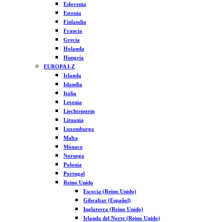
Eslovenia
Estonia
Finlandia
Francia
Grecia
Holanda
Hungría
EUROPA I-Z
Irlanda
Islandia
Italia
Letonia
Liechtenstein
Lituania
Luxemburgo
Malta
Mónaco
Noruega
Polonia
Portugal
Reino Unido
Escocia (Reino Unido)
Gibraltar (Español)
Inglaterra (Reino Unido)
Irlanda del Norte (Reino Unido)