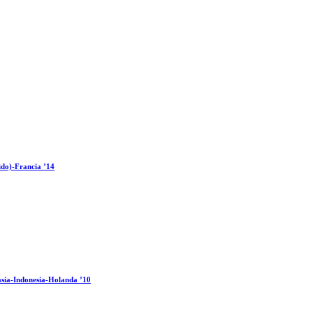
ido)-Francia ’14
sia-Indonesia-Holanda ’10