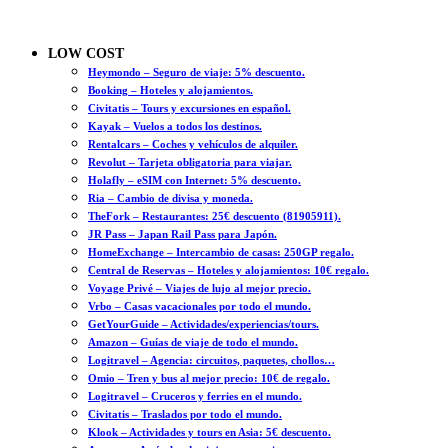
LOW COST
Heymondo – Seguro de viaje: 5% descuento.
Booking – Hoteles y alojamientos.
Civitatis – Tours y excursiones en español.
Kayak – Vuelos a todos los destinos.
Rentalcars – Coches y vehículos de alquiler.
Revolut – Tarjeta obligatoria para viajar.
Holafly – eSIM con Internet: 5% descuento.
Ria – Cambio de divisa y moneda.
TheFork – Restaurantes: 25€ descuento (81905911).
JR Pass – Japan Rail Pass para Japón.
HomeExchange – Intercambio de casas: 250GP regalo.
Central de Reservas – Hoteles y alojamientos: 10€ regalo.
Voyage Privé – Viajes de lujo al mejor precio.
Vrbo – Casas vacacionales por todo el mundo.
GetYourGuide – Actividades/experiencias/tours.
Amazon – Guías de viaje de todo el mundo.
Logitravel – Agencia: circuitos, paquetes, chollos…
Omio – Tren y bus al mejor precio: 10€ de regalo.
Logitravel – Cruceros y ferries en el mundo.
Civitatis – Traslados por todo el mundo.
Klook – Actividades y tours en Asia: 5€ descuento.