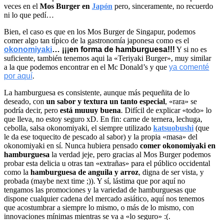
veces en el
Mos Burger en
Japón
pero, sinceramente, no recuerdo
ni lo que pedí…
Bien, el caso es que en los Mos Burger de Singapur, podemos
comer algo tan típico de la gastronomía japonesa como es el
okonomiyaki
… ¡¡¡en forma de hamburguesa!!!
Y si no es
suficiente, también tenemos aqui la «Teriyaki Burger», muy similar
a la que podemos encontrar en el Mc Donald’s y que
ya comenté
por aquí
.
La hamburguesa es consistente, aunque más pequeñita de lo
deseado, con
un sabor y textura un tanto especial
, «rara» se
podría decir, pero
está muuuy buena
. Difícil de explicar «todo» lo
que lleva, no estoy seguro xD. En fin: carne de ternera, lechuga,
cebolla, salsa okonomiyaki, el siempre utilizado
katsuobushi
(que
le da ese toquecito de pescado al sabor) y la propia «masa» del
okonomiyaki en sí. Nunca hubiera pensado
comer okonomiyaki en
hamburguesa
la verdad jeje, pero gracias al Mos Burger podemos
probar esta delicia u otras tan «extrañas» para el público occidental
como la
hamburguesa de anguila y arroz
, digna de ser vista, y
probada (maybe next time ;)). Y sí, lástima que por aquí no
tengamos las promociones y la variedad de hamburguesas que
dispone cualquier cadena del mercado asiático, aquí nos tenemos
que acostumbrar a siempre lo mismo, o más de lo mismo, con
innovaciones mínimas mientras se va a «lo seguro» :(.