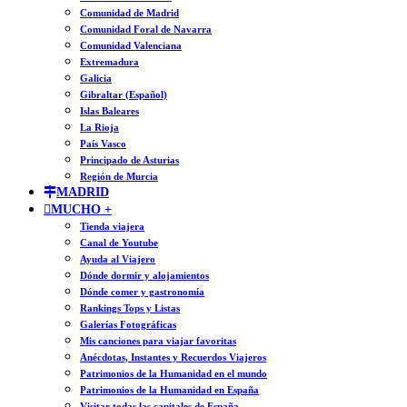
Comunidad de Madrid
Comunidad Foral de Navarra
Comunidad Valenciana
Extremadura
Galicia
Gibraltar (Español)
Islas Baleares
La Rioja
País Vasco
Principado de Asturias
Región de Murcia
MADRID
MUCHO +
Tienda viajera
Canal de Youtube
Ayuda al Viajero
Dónde dormir y alojamientos
Dónde comer y gastronomía
Rankings Tops y Listas
Galerías Fotográficas
Mis canciones para viajar favoritas
Anécdotas, Instantes y Recuerdos Viajeros
Patrimonios de la Humanidad en el mundo
Patrimonios de la Humanidad en España
Visitar todas las capitales de España