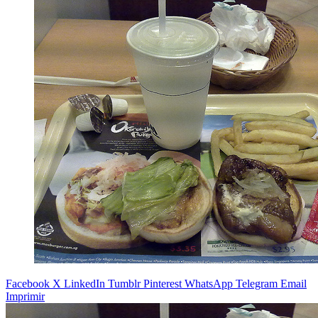
Facebook
X
LinkedIn
Tumblr
Pinterest
WhatsApp
Telegram
Email
Imprimir