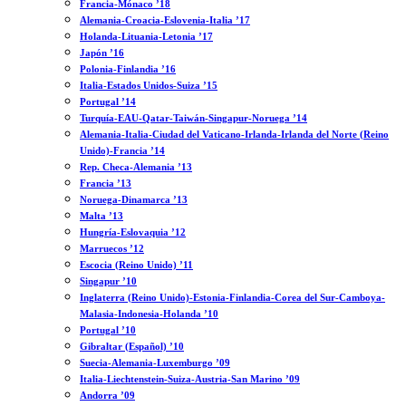
Francia-Mónaco ’18
Alemania-Croacia-Eslovenia-Italia ’17
Holanda-Lituania-Letonia ’17
Japón ’16
Polonia-Finlandia ’16
Italia-Estados Unidos-Suiza ’15
Portugal ’14
Turquía-EAU-Qatar-Taiwán-Singapur-Noruega ’14
Alemania-Italia-Ciudad del Vaticano-Irlanda-Irlanda del Norte (Reino
Unido)-Francia ’14
Rep. Checa-Alemania ’13
Francia ’13
Noruega-Dinamarca ’13
Malta ’13
Hungría-Eslovaquia ’12
Marruecos ’12
Escocia (Reino Unido) ’11
Singapur ’10
Inglaterra (Reino Unido)-Estonia-Finlandia-Corea del Sur-Camboya-
Malasia-Indonesia-Holanda ’10
Portugal ’10
Gibraltar (Español) ’10
Suecia-Alemania-Luxemburgo ’09
Italia-Liechtenstein-Suiza-Austria-San Marino ’09
Andorra ’09