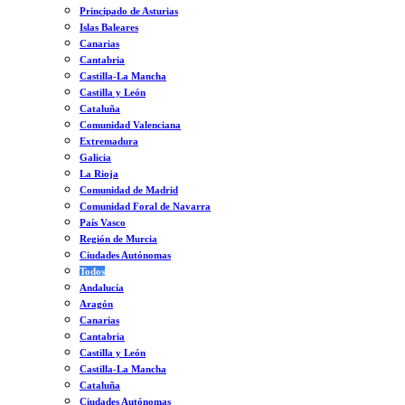
Principado de Asturias
Islas Baleares
Canarias
Cantabria
Castilla-La Mancha
Castilla y León
Cataluña
Comunidad Valenciana
Extremadura
Galicia
La Rioja
Comunidad de Madrid
Comunidad Foral de Navarra
País Vasco
Región de Murcia
Ciudades Autónomas
Todos
Andalucía
Aragón
Canarias
Cantabria
Castilla y León
Castilla-La Mancha
Cataluña
Ciudades Autónomas