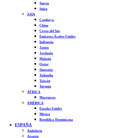
Suecia
Suiza
ASIA
Camboya
China
Corea del Sur
Emiratos Árabes Unidos
Indonesia
Japón
Jordania
Malasia
Qatar
Singapur
Tailandia
Taiwán
Turquía
ÁFRICA
Marruecos
AMÉRICA
Estados Unidos
México
República Dominicana
ESPAÑA
Andalucía
Aragón