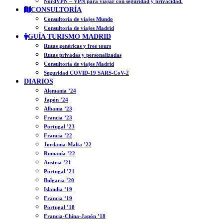
NordVPN – VPN para viajar con seguridad y privacidad.
CONSULTORÍA
Consultoría de viajes Mundo
Consultoría de viajes Madrid
GUÍA TURISMO MADRID
Rutas genéricas y free tours
Rutas privadas y personalizadas
Consultoría de viajes Madrid
Seguridad COVID-19 SARS-CoV-2
DIARIOS
Alemania ’24
Japón ’24
Albania ’23
Francia ’23
Portugal ’23
Francia ’22
Jordania-Malta ’22
Rumanía ’22
Austria ’21
Portugal ’21
Bulgaria ’20
Islandia ’19
Francia ’19
Portugal ’18
Francia-China-Japón ’18