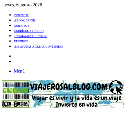
jueves, 6 agosto 2026
CONTACTO
¡EBOOK GRATIS!
QUIÉN SOY
CURRÍCULO VIAJERO
¿TRABAJAMOS JUNTOS?
DESTINOS
¿ME AYUDAS A CREAR CONTENIDO?
Artículo
al
Buscar
azar
Menú