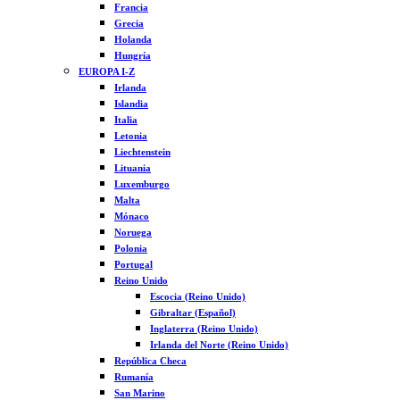
Francia
Grecia
Holanda
Hungría
EUROPA I-Z
Irlanda
Islandia
Italia
Letonia
Liechtenstein
Lituania
Luxemburgo
Malta
Mónaco
Noruega
Polonia
Portugal
Reino Unido
Escocia (Reino Unido)
Gibraltar (Español)
Inglaterra (Reino Unido)
Irlanda del Norte (Reino Unido)
República Checa
Rumanía
San Marino