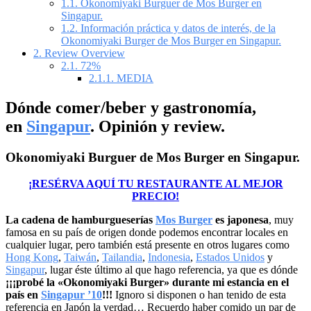
1.1.
Okonomiyaki Burguer de Mos Burger en
Singapur.
1.2.
Información práctica y datos de interés, de la
Okonomiyaki Burger de Mos Burger en Singapur.
2.
Review Overview
2.1.
72%
2.1.1.
MEDIA
Dónde comer/beber y gastronomía,
en
Singapur
. Opinión y review.
Okonomiyaki Burguer de Mos Burger en Singapur.
¡RESÉRVA AQUÍ TU RESTAURANTE AL MEJOR
PRECIO!
La cadena de hamburgueserías
Mos Burger
es japonesa
, muy
famosa en su país de origen donde podemos encontrar locales en
cualquier lugar, pero también está presente en otros lugares como
Hong Kong
,
Taiwán
,
Tailandia
,
Indonesia
,
Estados Unidos
y
Singapur
, lugar éste último al que hago referencia, ya que es dónde
¡¡¡probé la «Okonomiyaki Burger» durante mi estancia en el
país en
Singapur ’10
!!!
Ignoro si disponen o han tenido de esta
referencia en Japón la verdad… Recuerdo haber comido un par de