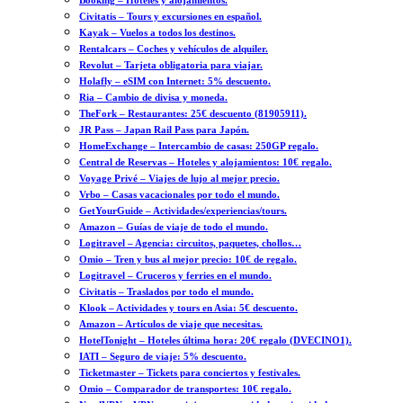
Booking – Hoteles y alojamientos.
Civitatis – Tours y excursiones en español.
Kayak – Vuelos a todos los destinos.
Rentalcars – Coches y vehículos de alquiler.
Revolut – Tarjeta obligatoria para viajar.
Holafly – eSIM con Internet: 5% descuento.
Ria – Cambio de divisa y moneda.
TheFork – Restaurantes: 25€ descuento (81905911).
JR Pass – Japan Rail Pass para Japón.
HomeExchange – Intercambio de casas: 250GP regalo.
Central de Reservas – Hoteles y alojamientos: 10€ regalo.
Voyage Privé – Viajes de lujo al mejor precio.
Vrbo – Casas vacacionales por todo el mundo.
GetYourGuide – Actividades/experiencias/tours.
Amazon – Guías de viaje de todo el mundo.
Logitravel – Agencia: circuitos, paquetes, chollos…
Omio – Tren y bus al mejor precio: 10€ de regalo.
Logitravel – Cruceros y ferries en el mundo.
Civitatis – Traslados por todo el mundo.
Klook – Actividades y tours en Asia: 5€ descuento.
Amazon – Artículos de viaje que necesitas.
HotelTonight – Hoteles última hora: 20€ regalo (DVECINO1).
IATI – Seguro de viaje: 5% descuento.
Ticketmaster – Tickets para conciertos y festivales.
Omio – Comparador de transportes: 10€ regalo.