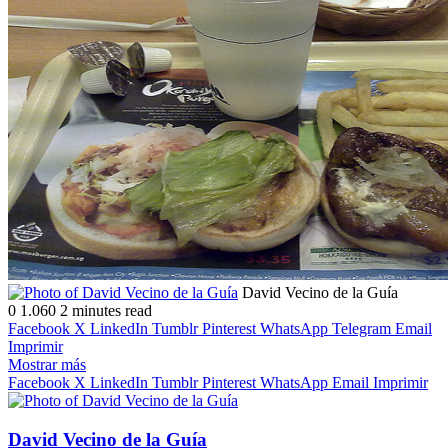
Follow
Send
David Vecino de la Guía
on
an
0
1.060
2 minutes read
X
email
Facebook
X
LinkedIn
Tumblr
Pinterest
WhatsApp
Telegram
Email
Imprimir
Mostrar más
Facebook
X
LinkedIn
Tumblr
Pinterest
WhatsApp
Email
Imprimir
David Vecino de la Guía