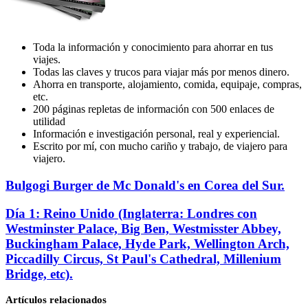
Toda la información y conocimiento para ahorrar en tus
viajes.
Todas las claves y trucos para viajar más por menos dinero.
Ahorra en transporte, alojamiento, comida, equipaje, compras,
etc.
200 páginas repletas de información con 500 enlaces de
utilidad
Información e investigación personal, real y experiencial.
Escrito por mí, con mucho cariño y trabajo, de viajero para
viajero.
Bulgogi
Bulgogi Burger de Mc Donald's en Corea del Sur.
Burger
de
Día
Día 1: Reino Unido (Inglaterra: Londres con
Mc
1:
Westminster Palace, Big Ben, Westmisster Abbey,
Donald's
Reino
Buckingham Palace, Hyde Park, Wellington Arch,
en
Unido
Piccadilly Circus, St Paul's Cathedral, Millenium
Corea
(Inglaterra:
del
Bridge, etc).
Londres
Sur.
con
Westminster
Artículos relacionados