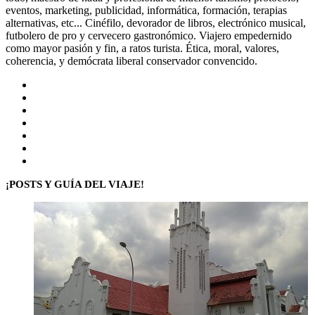
eventos, marketing, publicidad, informática, formación, terapias
alternativas, etc... Cinéfilo, devorador de libros, electrónico musical,
futbolero de pro y cervecero gastronómico. Viajero empedernido
como mayor pasión y fin, a ratos turista. Ética, moral, valores,
coherencia, y demócrata liberal conservador convencido.
Sitio
web
Facebook
X
LinkedIn
Flickr
YouTube
Instagram
¡POSTS Y GUÍA DEL VIAJE!