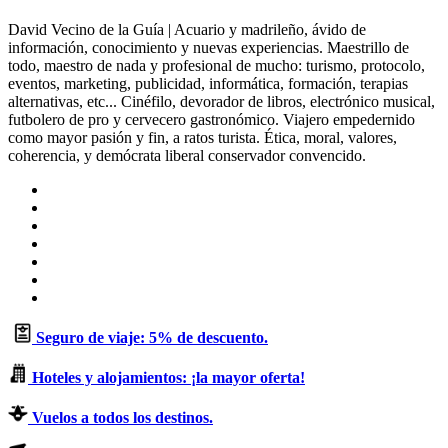
David Vecino de la Guía | Acuario y madrileño, ávido de
información, conocimiento y nuevas experiencias. Maestrillo de
todo, maestro de nada y profesional de mucho: turismo, protocolo,
eventos, marketing, publicidad, informática, formación, terapias
alternativas, etc... Cinéfilo, devorador de libros, electrónico musical,
futbolero de pro y cervecero gastronómico. Viajero empedernido
como mayor pasión y fin, a ratos turista. Ética, moral, valores,
coherencia, y demócrata liberal conservador convencido.
Sitio
web
Facebook
X
LinkedIn
Flickr
YouTube
Instagram
Seguro de viaje: 5% de descuento.
Hoteles y alojamientos: ¡la mayor oferta!
Vuelos a todos los destinos.