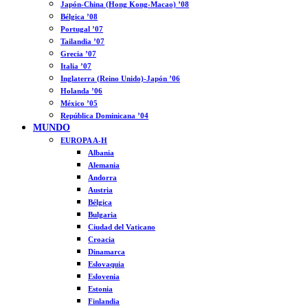
Japón-China (Hong Kong-Macao) ’08
Bélgica ’08
Portugal ’07
Tailandia ’07
Grecia ’07
Italia ’07
Inglaterra (Reino Unido)-Japón ’06
Holanda ’06
México ’05
República Dominicana ’04
MUNDO
EUROPA A-H
Albania
Alemania
Andorra
Austria
Bélgica
Bulgaria
Ciudad del Vaticano
Croacia
Dinamarca
Eslovaquia
Eslovenia
Estonia
Finlandia