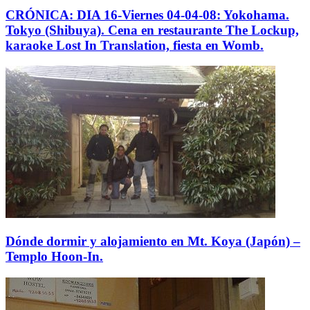
CRÓNICA: DIA 16-Viernes 04-04-08: Yokohama.
Tokyo (Shibuya). Cena en restaurante The Lockup,
karaoke Lost In Translation, fiesta en Womb.
Dónde dormir y alojamiento en Mt. Koya (Japón) –
Templo Hoon-In.