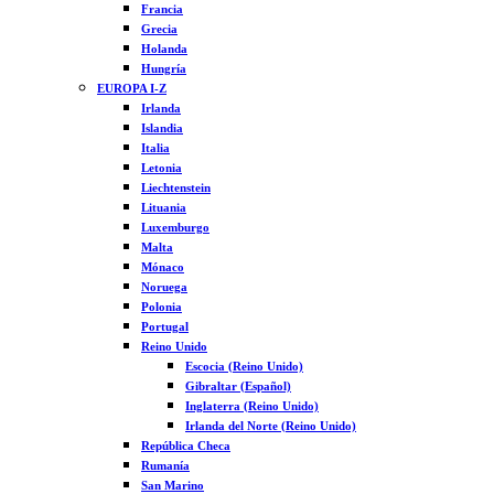
Francia
Grecia
Holanda
Hungría
EUROPA I-Z
Irlanda
Islandia
Italia
Letonia
Liechtenstein
Lituania
Luxemburgo
Malta
Mónaco
Noruega
Polonia
Portugal
Reino Unido
Escocia (Reino Unido)
Gibraltar (Español)
Inglaterra (Reino Unido)
Irlanda del Norte (Reino Unido)
República Checa
Rumanía
San Marino