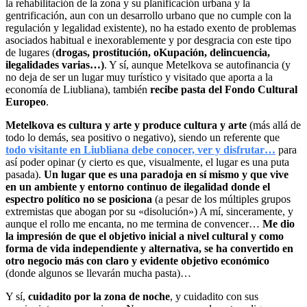
la rehabilitación de la zona y su planificación urbana y la
gentrificación, aun con un desarrollo urbano que no cumple con la
regulación y legalidad existente), no ha estado exento de problemas
asociados habitual e inexorablemente y por desgracia con este tipo
de lugares (
drogas, prostitución, oKupación, delincuencia,
ilegalidades varias…)
. Y sí, aunque Metelkova se autofinancia (y
no deja de ser un lugar muy turístico y visitado que aporta a la
economía de Liubliana), también
recibe pasta del Fondo Cultural
Europeo
.
Metelkova es cultura y arte y produce cultura y arte
(más allá de
todo lo demás, sea positivo o negativo), siendo un referente que
todo visitante en Liubliana debe conocer, ver y disfrutar…
para
así poder opinar (y cierto es que, visualmente, el lugar es una puta
pasada).
Un lugar que es una paradoja en sí mismo y que vive
en un ambiente y entorno continuo de ilegalidad donde el
espectro político no se posiciona
(a pesar de los múltiples grupos
extremistas que abogan por su «disolución») A mí, sinceramente, y
aunque el rollo me encanta, no me termina de convencer…
Me dio
la impresión de que el objetivo inicial a nivel cultural y como
forma de vida independiente y alternativa, se ha convertido en
otro negocio más con claro y evidente objetivo económico
(donde algunos se llevarán mucha pasta)…
Y sí,
cuidadito por la zona de noche
, y cuidadito con sus