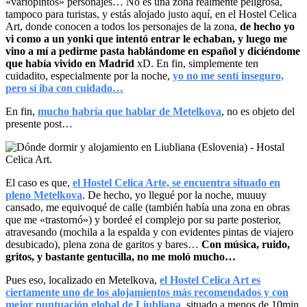
«variopintos» personajes… No es una zona realmente peligrosa,
tampoco para turistas, y estás alojado justo aquí, en el Hostel Celica
Art, donde conocen a todos los personajes de la zona,
de hecho yo
vi como a un yonki que intentó entrar le echaban, y luego me
vino a mí a pedirme pasta hablándome en español y diciéndome
que había vivido en Madrid
xD. En fin, simplemente ten
cuidadito, especialmente por la noche,
yo no me sentí inseguro,
pero sí iba con cuidado…
En fin,
mucho habría que hablar de Metelkova
, no es objeto del
presente post…
El caso es que,
el Hostel Celica Arte, se encuentra situado en
pleno Metelkova
. De hecho, yo llegué por la noche, muuuy
cansado, me equivoqué de calle (también había una zona en obras
que me «trastornó») y bordeé el complejo por su parte posterior,
atravesando (mochila a la espalda y con evidentes pintas de viajero
desubicado), plena zona de garitos y bares…
Con música, ruido,
gritos, y bastante gentucilla, no me moló mucho…
Pues eso, localizado en Metelkova,
el Hostel Celica Art es
ciertamente uno de los alojamientos más recomendados y con
mejor puntuación global de Liubliana
, situado a menos de 10min