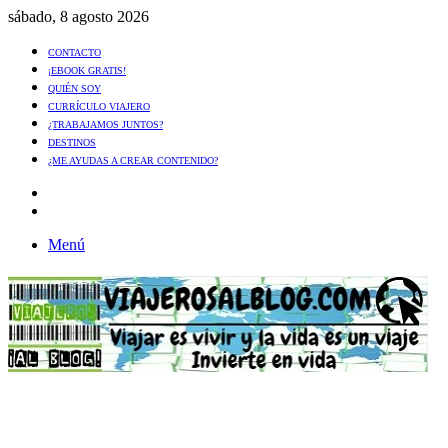
sábado, 8 agosto 2026
CONTACTO
¡EBOOK GRATIS!
QUIÉN SOY
CURRÍCULO VIAJERO
¿TRABAJAMOS JUNTOS?
DESTINOS
¿ME AYUDAS A CREAR CONTENIDO?
Artículo
al
Buscar
azar
Menú