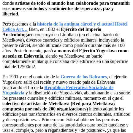
donde
artistas de todo el mundo han colaborado para transmitir
esos nuevos símbolos y sentimientos de esperanza, paz y
libertad
.
Pero pasemos a la
historia de la antigua cárcel y el actual Hostel
Celica Art…
Bien, en 1882 el
Ejército del Imperio
Austrohúngaro
construyó en Liubliana (en el actual barrio de
Metelkova), diversos cuarteles y edificios militares, incluyendo la
presente cárcel, siendo utilizada como prisión durante más de 100
años. Posteriormente,
pasó a manos del Ejército Yugoslavo como
su sede en Eslovenia
, siendo ya Metelkova un barrio
completamente militar que constaba de 7 edificios en una superficie
total de 12500m2
En 1991 y en el contexto de la
Guerra de los Balcanes
, el ejército
Yugoslavo salió del recién y nuevo creado país de Eslovenia
(marcando el fin de la
República Federativa Socialista de
Yugoslavia
y la disolución de Yugoslavia), abandonando a su suerte
los presentes cuarteles y edificios militares, momento en el que el
colectivo de artistas de Metelkova (Red para Metelkova;
compuesta por más de 200 organizaciones)
intento adquirir los
edificios para transformarlos en diversos centros culturales, artísticos
y de exposiciones… Primero con éxito al obtener los permisos
correspondientes por parte de las autoridades para poder quedarse y
usar el complejo, pero a regañadientes y «de postureo», ya que las