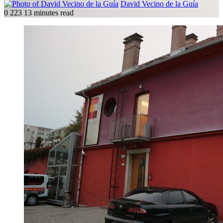
Follow
Send
David Vecino de la Guía
on
an
0
223
13 minutes read
X
email