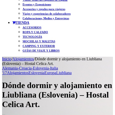
Eventos y Exposiciones
Accesorios y regalos para viajeros
Viajes y experiencias de colaboradores
Colaboraciones, Medios y Entrevistas
TIENDA
ACCESORIOS
ROPA Y CALZADO
TECNOLOGÍA
MOCHILAS Y MALETAS
CAMPING Y EXTERIOR
GUÍAS DE VIAJE Y LIBROS
Inicio
/
Alojamientos
/
Dónde dormir y alojamiento en Liubliana
(Eslovenia) – Hostal Celica Art.
Alemania-Croacia-Eslovenia-Italia
'17
Alojamientos
Eslovenia
Europa
Liubliana
Dónde dormir y alojamiento en
Liubliana (Eslovenia) – Hostal
Celica Art.