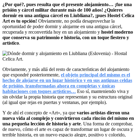
¿Por qué?, pues resulta que el presente alojamiento… ¡fue una
prisión y cárcel militar durante más de 100 años! ¿Quieres
dormir en una antigua cárcel en Liubliana?, ¡pues Hostel Celica
Art es tu opción!
Obviamente, no podía desaprovechar la
oportunidad de poder dormir y alojarme en una antigua cárcel,
recuperada y reconvertida hoy en un alojamiento y
hostel moderno
que conserva su patrimonio e historia, con un toque fiestero y
artístico
.
Obviamente, y más allá del resto de características del alojamiento
que expondré posteriormente,
el objeto principal del mismo es el
hecho de alojarse en un lugar histórico y en sus antiguas celdas
de prisión, transformadas ahora en completas y únicas
habitaciones con toques artísticos…
Eso sí, manteniendo viva y
sin olvidar la propia historia que representan y su estructura original
(al igual que rejas en puertas y ventanas, por ejemplo).
Y de ahí el concepto de «Art», ya que
varios artistas dieron una
nueva vida al complejo y convirtieron cada rincón del mismo en
una pequeña lección de historia y arte
. Una forma de comprobar,
de nuevo, cómo el arte es capaz de transformar un lugar de oscura y
terrible historia, en un nuevo espacio alegre, positivo y colorido,