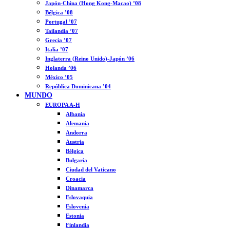
Japón-China (Hong Kong-Macao) ’08
Bélgica ’08
Portugal ’07
Tailandia ’07
Grecia ’07
Italia ’07
Inglaterra (Reino Unido)-Japón ’06
Holanda ’06
México ’05
República Dominicana ’04
MUNDO
EUROPA A-H
Albania
Alemania
Andorra
Austria
Bélgica
Bulgaria
Ciudad del Vaticano
Croacia
Dinamarca
Eslovaquia
Eslovenia
Estonia
Finlandia