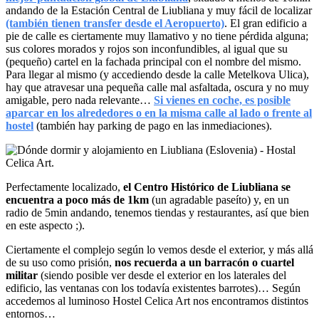
andando de la Estación Central de Liubliana y muy fácil de localizar
(también tienen transfer desde el Aeropuerto)
. El gran edificio a
pie de calle es ciertamente muy llamativo y no tiene pérdida alguna;
sus colores morados y rojos son inconfundibles, al igual que su
(pequeño) cartel en la fachada principal con el nombre del mismo.
Para llegar al mismo (y accediendo desde la calle Metelkova Ulica),
hay que atravesar una pequeña calle mal asfaltada, oscura y no muy
amigable, pero nada relevante…
Si vienes en coche, es posible
aparcar en los alrededores o en la misma calle al lado o frente al
hostel
(también hay parking de pago en las inmediaciones).
Perfectamente localizado,
el Centro Histórico de Liubliana se
encuentra a poco más de 1km
(un agradable paseíto) y, en un
radio de 5min andando, tenemos tiendas y restaurantes, así que bien
en este aspecto ;).
Ciertamente el complejo según lo vemos desde el exterior, y más allá
de su uso como prisión,
nos recuerda a un barracón o cuartel
militar
(siendo posible ver desde el exterior en los laterales del
edificio, las ventanas con los todavía existentes barrotes)… Según
accedemos al luminoso Hostel Celica Art nos encontramos distintos
entornos…