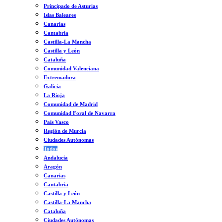
Principado de Asturias
Islas Baleares
Canarias
Cantabria
Castilla-La Mancha
Castilla y León
Cataluña
Comunidad Valenciana
Extremadura
Galicia
La Rioja
Comunidad de Madrid
Comunidad Foral de Navarra
País Vasco
Región de Murcia
Ciudades Autónomas
Todos
Andalucía
Aragón
Canarias
Cantabria
Castilla y León
Castilla-La Mancha
Cataluña
Ciudades Autónomas