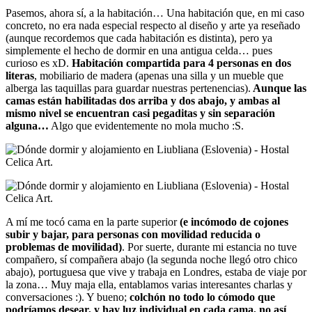
Pasemos, ahora sí, a la habitación… Una habitación que, en mi caso
concreto, no era nada especial respecto al diseño y arte ya reseñado
(aunque recordemos que cada habitación es distinta), pero ya
simplemente el hecho de dormir en una antigua celda… pues
curioso es xD.
Habitación compartida para 4 personas en dos
literas
, mobiliario de madera (apenas una silla y un mueble que
alberga las taquillas para guardar nuestras pertenencias).
Aunque las
camas están habilitadas dos arriba y dos abajo, y ambas al
mismo nivel se encuentran casi pegaditas y sin separación
alguna…
Algo que evidentemente no mola mucho :S.
A mí me tocó cama en la parte superior
(e incómodo de cojones
subir y bajar, para personas con movilidad reducida o
problemas de movilidad)
. Por suerte, durante mi estancia no tuve
compañero, sí compañera abajo (la segunda noche llegó otro chico
abajo), portuguesa que vive y trabaja en Londres, estaba de viaje por
la zona… Muy maja ella, entablamos varias interesantes charlas y
conversaciones :). Y bueno;
colchón no todo lo cómodo que
podríamos desear, y hay luz individual en cada cama, no así