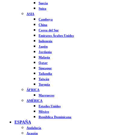
Suecia
Suiza
ASIA
Camboya
China
Corea del Sur
Emiratos Árabes Unidos
Indonesia
Japón
Jordania
Malasia
Qatar
Singapur
Tailandia
Taiwán
Turquía
ÁFRICA
Marruecos
AMÉRICA
Estados Unidos
México
República Dominicana
ESPAÑA
Andalucía
Aragón