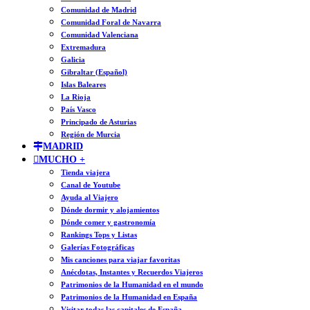
Comunidad de Madrid
Comunidad Foral de Navarra
Comunidad Valenciana
Extremadura
Galicia
Gibraltar (Español)
Islas Baleares
La Rioja
País Vasco
Principado de Asturias
Región de Murcia
MADRID
MUCHO +
Tienda viajera
Canal de Youtube
Ayuda al Viajero
Dónde dormir y alojamientos
Dónde comer y gastronomía
Rankings Tops y Listas
Galerías Fotográficas
Mis canciones para viajar favoritas
Anécdotas, Instantes y Recuerdos Viajeros
Patrimonios de la Humanidad en el mundo
Patrimonios de la Humanidad en España
Visitar todas las capitales de España