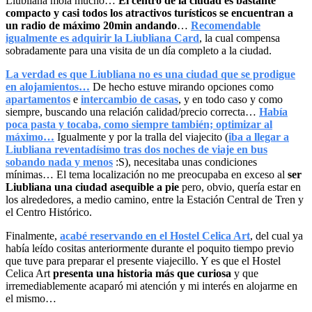
Liubliana mola mucho…
El centro de la ciudad es bastante
compacto y casi todos los atractivos turísticos se encuentran a
un radio de máximo 20min andando
…
Recomendable
igualmente es adquirir la Liubliana Card
, la cual compensa
sobradamente para una visita de un día completo a la ciudad.
La verdad es que Liubliana no es una ciudad que se prodigue
en alojamientos…
De hecho estuve mirando opciones como
apartamentos
e
intercambio de casas
, y en todo caso y como
siempre, buscando una relación calidad/precio correcta…
Había
poca pasta y tocaba, como siempre también; optimizar al
máximo…
Igualmente y por la tralla del viajecito (
iba a llegar a
Liubliana reventadísimo tras dos noches de viaje en bus
sobando nada y menos
:S), necesitaba unas condiciones
mínimas… El tema localización no me preocupaba en exceso al
ser
Liubliana una ciudad asequible a pie
pero, obvio, quería estar en
los alrededores, a medio camino, entre la Estación Central de Tren y
el Centro Histórico.
Finalmente,
acabé reservando en el Hostel Celica Art
, del cual ya
había leído cositas anteriormente durante el poquito tiempo previo
que tuve para preparar el presente viajecillo. Y es que el Hostel
Celica Art
presenta una historia más que curiosa
y que
irremediablemente acaparó mi atención y mi interés en alojarme en
el mismo…