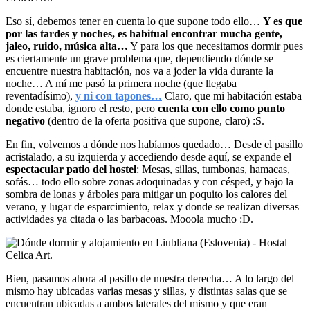
Eso sí, debemos tener en cuenta lo que supone todo ello…
Y es que
por las tardes y noches, es habitual encontrar mucha gente,
jaleo, ruido, música alta…
Y para los que necesitamos dormir pues
es ciertamente un grave problema que, dependiendo dónde se
encuentre nuestra habitación, nos va a joder la vida durante la
noche… A mí me pasó la primera noche (que llegaba
reventadísimo),
y ni con tapones…
Claro, que mi habitación estaba
donde estaba, ignoro el resto, pero
cuenta con ello como punto
negativo
(dentro de la oferta positiva que supone, claro) :S.
En fin, volvemos a dónde nos habíamos quedado… Desde el pasillo
acristalado, a su izquierda y accediendo desde aquí, se expande el
espectacular patio del hostel
: Mesas, sillas, tumbonas, hamacas,
sofás… todo ello sobre zonas adoquinadas y con césped, y bajo la
sombra de lonas y árboles para mitigar un poquito los calores del
verano, y lugar de esparcimiento, relax y donde se realizan diversas
actividades ya citada o las barbacoas. Mooola mucho :D.
Bien, pasamos ahora al pasillo de nuestra derecha… A lo largo del
mismo hay ubicadas varias mesas y sillas, y distintas salas que se
encuentran ubicadas a ambos laterales del mismo y que eran