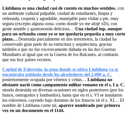
Liubliana es una ciudad casi de cuento en muchos sentidos
, con
un ambiente cultural palpable, ciudad de estudiantes, limpia y
ordenada, coqueta y agradable, manejable para visitar a pie, muy
segura (excepto alguna zona, como donde yo me alojé xD), con
gente amable y gastronomía deliciosa…
Una ciudad top, aunque
para un urbanita como yo se me quedaría pequeña a muy corto
plazo…
Destruida parcialmente en dos terremotos, la ciudad ha
conservado gran parte de su estructura y arquitectura, gracias
también a que no fue excesivamente dañada en las dos Guerras
Mundiales al igual que en la Guerra de los Balcanes, al contrario
que sus hoy países vecinos.
Capital de Eslovenia, la zona donde se ubica Liubliana ya se
encontraba poblada desde los alrededores del 2.000 a. C
,
posteriormente ocupada por vénetos y celtas…
Liubliana no
obstante nació como campamento militar romano en el s. I a. C
,
siendo destruida en diversas ocasiones en siglos posteriores (por los
hunos, ostrogodos y lombardos), hasta que en el s. VI se instalaron
los eslovenos, cayendo bajo dominio de los francos en el s. XI… El
nombre de Liubliana como tal,
aparece nombrado por primera
vez en un documento en el 1144.