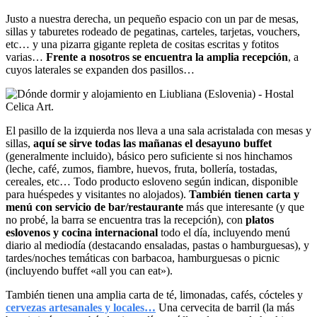
Justo a nuestra derecha, un pequeño espacio con un par de mesas,
sillas y taburetes rodeado de pegatinas, carteles, tarjetas, vouchers,
etc… y una pizarra gigante repleta de cositas escritas y fotitos
varias…
Frente a nosotros se encuentra la amplia recepción
, a
cuyos laterales se expanden dos pasillos…
El pasillo de la izquierda nos lleva a una sala acristalada con mesas y
sillas,
aquí se sirve todas las mañanas el desayuno buffet
(generalmente incluido), básico pero suficiente si nos hinchamos
(leche, café, zumos, fiambre, huevos, fruta, bollería, tostadas,
cereales, etc… Todo producto esloveno según indican, disponible
para huéspedes y visitantes no alojados).
También tienen carta y
menú con servicio de bar/restaurante
más que interesante (y que
no probé, la barra se encuentra tras la recepción), con
platos
eslovenos y cocina internacional
todo el día, incluyendo menú
diario al mediodía (destacando ensaladas, pastas o hamburguesas), y
tardes/noches temáticas con barbacoa, hamburguesas o picnic
(incluyendo buffet «all you can eat»).
También tienen una amplia carta de té, limonadas, cafés, cócteles y
cervezas artesanales y locales…
Una cervecita de barril (la más