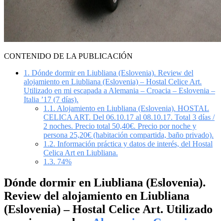
CONTENIDO DE LA PUBLICACIÓN
1.
Dónde dormir en Liubliana (Eslovenia). Review del
alojamiento en Liubliana (Eslovenia) – Hostal Celice Art.
Utilizado en mi escapada a Alemania – Croacia – Eslovenia –
Italia ’17 (7 días).
1.1.
Alojamiento en Liubliana (Eslovenia). HOSTAL
CELICA ART. Del 06.10.17 al 08.10.17. Total 3 días /
2 noches. Precio total 50,40€. Precio por noche y
persona 25,20€ (habitación compartida, baño privado).
1.2.
Información práctica y datos de interés, del Hostal
Celica Art en Liubliana.
1.3.
74%
Dónde dormir en Liubliana (Eslovenia).
Review del alojamiento en Liubliana
(Eslovenia) – Hostal Celice Art. Utilizado