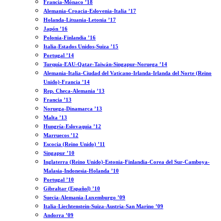
Francia-Mónaco ’18
Alemania-Croacia-Eslovenia-Italia ’17
Holanda-Lituania-Letonia ’17
Japón ’16
Polonia-Finlandia ’16
Italia-Estados Unidos-Suiza ’15
Portugal ’14
Turquía-EAU-Qatar-Taiwán-Singapur-Noruega ’14
Alemania-Italia-Ciudad del Vaticano-Irlanda-Irlanda del Norte (Reino
Unido)-Francia ’14
Rep. Checa-Alemania ’13
Francia ’13
Noruega-Dinamarca ’13
Malta ’13
Hungría-Eslovaquia ’12
Marruecos ’12
Escocia (Reino Unido) ’11
Singapur ’10
Inglaterra (Reino Unido)-Estonia-Finlandia-Corea del Sur-Camboya-
Malasia-Indonesia-Holanda ’10
Portugal ’10
Gibraltar (Español) ’10
Suecia-Alemania-Luxemburgo ’09
Italia-Liechtenstein-Suiza-Austria-San Marino ’09
Andorra ’09