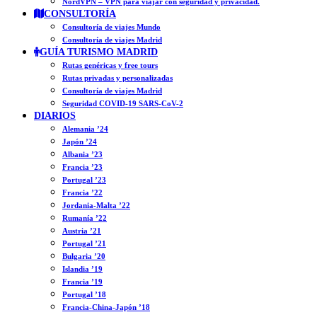
NordVPN – VPN para viajar con seguridad y privacidad.
CONSULTORÍA
Consultoría de viajes Mundo
Consultoría de viajes Madrid
GUÍA TURISMO MADRID
Rutas genéricas y free tours
Rutas privadas y personalizadas
Consultoría de viajes Madrid
Seguridad COVID-19 SARS-CoV-2
DIARIOS
Alemania ’24
Japón ’24
Albania ’23
Francia ’23
Portugal ’23
Francia ’22
Jordania-Malta ’22
Rumanía ’22
Austria ’21
Portugal ’21
Bulgaria ’20
Islandia ’19
Francia ’19
Portugal ’18
Francia-China-Japón ’18