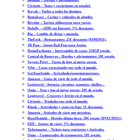
Booking – Hoteles y alojamientos.
Civitatis – Tours y excursiones en español.
Kayak – Vuelos a todos los destinos.
Rentalcars – Coches y vehículos de alquiler.
Revolut – Tarjeta obligatoria para viajar.
Holafly – eSIM con Internet: 5% descuento.
Ria – Cambio de divisa y moneda.
TheFork – Restaurantes: 25€ descuento (81905911).
JR Pass – Japan Rail Pass para Japón.
HomeExchange – Intercambio de casas: 250GP regalo.
Central de Reservas – Hoteles y alojamientos: 10€ regalo.
Voyage Privé – Viajes de lujo al mejor precio.
Vrbo – Casas vacacionales por todo el mundo.
GetYourGuide – Actividades/experiencias/tours.
Amazon – Guías de viaje de todo el mundo.
Logitravel – Agencia: circuitos, paquetes, chollos…
Omio – Tren y bus al mejor precio: 10€ de regalo.
Logitravel – Cruceros y ferries en el mundo.
Civitatis – Traslados por todo el mundo.
Klook – Actividades y tours en Asia: 5€ descuento.
Amazon – Artículos de viaje que necesitas.
HotelTonight – Hoteles última hora: 20€ regalo (DVECINO1).
IATI – Seguro de viaje: 5% descuento.
Ticketmaster – Tickets para conciertos y festivales.
Omio – Comparador de transportes: 10€ regalo.