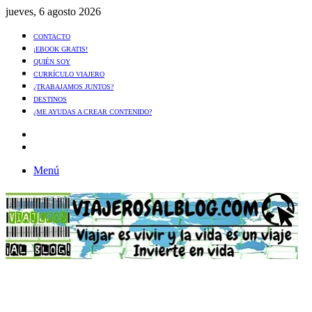
jueves, 6 agosto 2026
CONTACTO
¡EBOOK GRATIS!
QUIÉN SOY
CURRÍCULO VIAJERO
¿TRABAJAMOS JUNTOS?
DESTINOS
¿ME AYUDAS A CREAR CONTENIDO?
Artículo
al
Buscar
azar
Menú