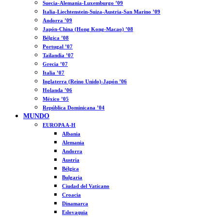
Suecia-Alemania-Luxemburgo ’09
Italia-Liechtenstein-Suiza-Austria-San Marino ’09
Andorra ’09
Japón-China (Hong Kong-Macao) ’08
Bélgica ’08
Portugal ’07
Tailandia ’07
Grecia ’07
Italia ’07
Inglaterra (Reino Unido)-Japón ’06
Holanda ’06
México ’05
República Dominicana ’04
MUNDO
EUROPA A-H
Albania
Alemania
Andorra
Austria
Bélgica
Bulgaria
Ciudad del Vaticano
Croacia
Dinamarca
Eslovaquia