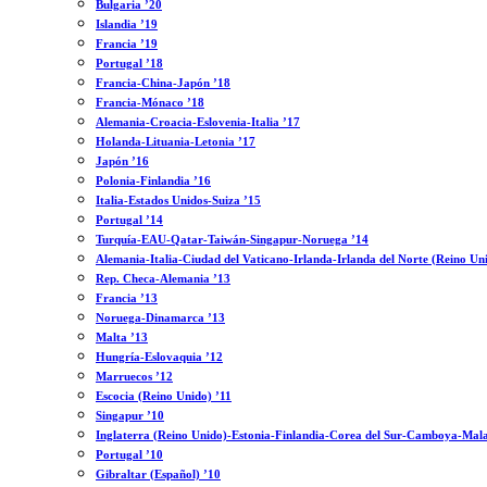
Bulgaria ’20
Islandia ’19
Francia ’19
Portugal ’18
Francia-China-Japón ’18
Francia-Mónaco ’18
Alemania-Croacia-Eslovenia-Italia ’17
Holanda-Lituania-Letonia ’17
Japón ’16
Polonia-Finlandia ’16
Italia-Estados Unidos-Suiza ’15
Portugal ’14
Turquía-EAU-Qatar-Taiwán-Singapur-Noruega ’14
Alemania-Italia-Ciudad del Vaticano-Irlanda-Irlanda del Norte (Reino Un
Rep. Checa-Alemania ’13
Francia ’13
Noruega-Dinamarca ’13
Malta ’13
Hungría-Eslovaquia ’12
Marruecos ’12
Escocia (Reino Unido) ’11
Singapur ’10
Inglaterra (Reino Unido)-Estonia-Finlandia-Corea del Sur-Camboya-Mala
Portugal ’10
Gibraltar (Español) ’10