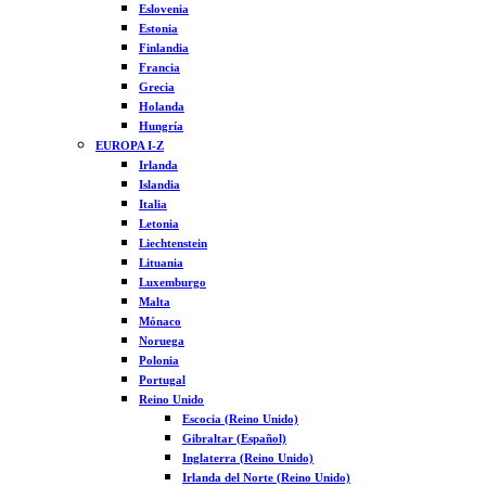
Eslovenia
Estonia
Finlandia
Francia
Grecia
Holanda
Hungría
EUROPA I-Z
Irlanda
Islandia
Italia
Letonia
Liechtenstein
Lituania
Luxemburgo
Malta
Mónaco
Noruega
Polonia
Portugal
Reino Unido
Escocia (Reino Unido)
Gibraltar (Español)
Inglaterra (Reino Unido)
Irlanda del Norte (Reino Unido)