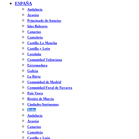
ESPAÑA
Andalucía
Aragón
Principado de Asturias
Islas Baleares
Canarias
Cantabria
Castilla-La Mancha
Castilla y León
Cataluña
Comunidad Valenciana
Extremadura
Galicia
La Rioja
Comunidad de Madrid
Comunidad Foral de Navarra
País Vasco
Región de Murcia
Ciudades Autónomas
Todos
Andalucía
Aragón
Canarias
Cantabria
Castilla y León