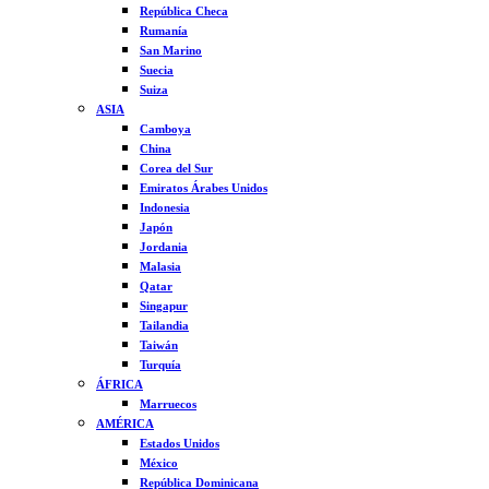
República Checa
Rumanía
San Marino
Suecia
Suiza
ASIA
Camboya
China
Corea del Sur
Emiratos Árabes Unidos
Indonesia
Japón
Jordania
Malasia
Qatar
Singapur
Tailandia
Taiwán
Turquía
ÁFRICA
Marruecos
AMÉRICA
Estados Unidos
México
República Dominicana