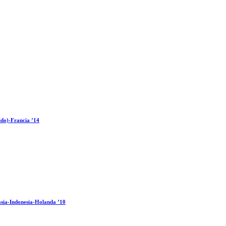
ido)-Francia ’14
sia-Indonesia-Holanda ’10