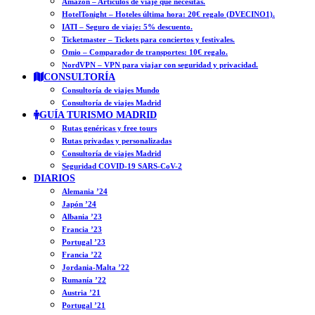
Amazon – Artículos de viaje que necesitas.
HotelTonight – Hoteles última hora: 20€ regalo (DVECINO1).
IATI – Seguro de viaje: 5% descuento.
Ticketmaster – Tickets para conciertos y festivales.
Omio – Comparador de transportes: 10€ regalo.
NordVPN – VPN para viajar con seguridad y privacidad.
CONSULTORÍA
Consultoría de viajes Mundo
Consultoría de viajes Madrid
GUÍA TURISMO MADRID
Rutas genéricas y free tours
Rutas privadas y personalizadas
Consultoría de viajes Madrid
Seguridad COVID-19 SARS-CoV-2
DIARIOS
Alemania ’24
Japón ’24
Albania ’23
Francia ’23
Portugal ’23
Francia ’22
Jordania-Malta ’22
Rumanía ’22
Austria ’21
Portugal ’21