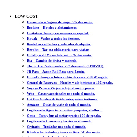
LOW COST
Heymondo – Seguro de viaje: 5% descuento.
Booking – Hoteles y alojamientos.
Civitatis – Tours y excursiones en español.
Kayak – Vuelos a todos los destinos.
Rentalcars – Coches y vehículos de alquiler.
Revolut – Tarjeta obligatoria para viajar.
Holafly – eSIM con Internet: 5% descuento.
Ria – Cambio de divisa y moneda.
TheFork – Restaurantes: 25€ descuento (81905911).
JR Pass – Japan Rail Pass para Japón.
HomeExchange – Intercambio de casas: 250GP regalo.
Central de Reservas – Hoteles y alojamientos: 10€ regalo.
Voyage Privé – Viajes de lujo al mejor precio.
Vrbo – Casas vacacionales por todo el mundo.
GetYourGuide – Actividades/experiencias/tours.
Amazon – Guías de viaje de todo el mundo.
Logitravel – Agencia: circuitos, paquetes, chollos…
Omio – Tren y bus al mejor precio: 10€ de regalo.
Logitravel – Cruceros y ferries en el mundo.
Civitatis – Traslados por todo el mundo.
Klook – Actividades y tours en Asia: 5€ descuento.