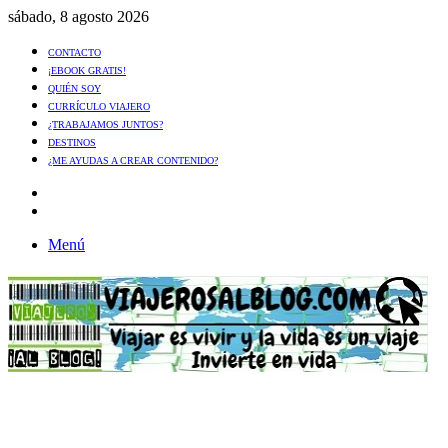
sábado, 8 agosto 2026
CONTACTO
¡EBOOK GRATIS!
QUIÉN SOY
CURRÍCULO VIAJERO
¿TRABAJAMOS JUNTOS?
DESTINOS
¿ME AYUDAS A CREAR CONTENIDO?
Artículo
al
Buscar
azar
Menú