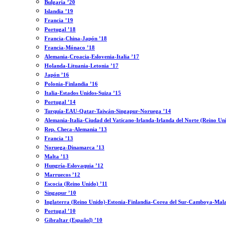
Bulgaria ’20
Islandia ’19
Francia ’19
Portugal ’18
Francia-China-Japón ’18
Francia-Mónaco ’18
Alemania-Croacia-Eslovenia-Italia ’17
Holanda-Lituania-Letonia ’17
Japón ’16
Polonia-Finlandia ’16
Italia-Estados Unidos-Suiza ’15
Portugal ’14
Turquía-EAU-Qatar-Taiwán-Singapur-Noruega ’14
Alemania-Italia-Ciudad del Vaticano-Irlanda-Irlanda del Norte (Reino Un
Rep. Checa-Alemania ’13
Francia ’13
Noruega-Dinamarca ’13
Malta ’13
Hungría-Eslovaquia ’12
Marruecos ’12
Escocia (Reino Unido) ’11
Singapur ’10
Inglaterra (Reino Unido)-Estonia-Finlandia-Corea del Sur-Camboya-Mala
Portugal ’10
Gibraltar (Español) ’10