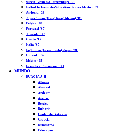
Suecia-Alemania-Luxemburgo ’09
Italia-Liechtenstein-Suiza-Austria-San Marino ’09
Andorra ’09
Japón-China (Hong Kong-Macao) ’08
Bélgica ’08
Portugal ’07
Tailandia ’07
Grecia ’07
Italia ’07
Inglaterra (Reino Unido)-Japón ’06
Holanda ’06
México ’05
República Dominicana ’04
MUNDO
EUROPA A-H
Albania
Alemania
Andorra
Austria
Bélgica
Bulgaria
Ciudad del Vaticano
Croacia
Dinamarca
Eslovaquia