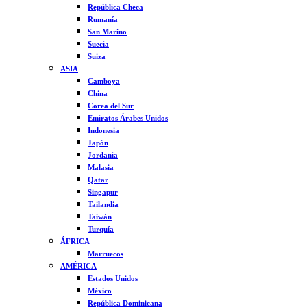
República Checa
Rumanía
San Marino
Suecia
Suiza
ASIA
Camboya
China
Corea del Sur
Emiratos Árabes Unidos
Indonesia
Japón
Jordania
Malasia
Qatar
Singapur
Tailandia
Taiwán
Turquía
ÁFRICA
Marruecos
AMÉRICA
Estados Unidos
México
República Dominicana