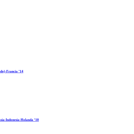
ido)-Francia ’14
sia-Indonesia-Holanda ’10