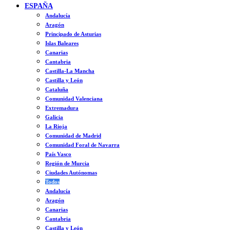
ESPAÑA
Andalucía
Aragón
Principado de Asturias
Islas Baleares
Canarias
Cantabria
Castilla-La Mancha
Castilla y León
Cataluña
Comunidad Valenciana
Extremadura
Galicia
La Rioja
Comunidad de Madrid
Comunidad Foral de Navarra
País Vasco
Región de Murcia
Ciudades Autónomas
Todos
Andalucía
Aragón
Canarias
Cantabria
Castilla y León