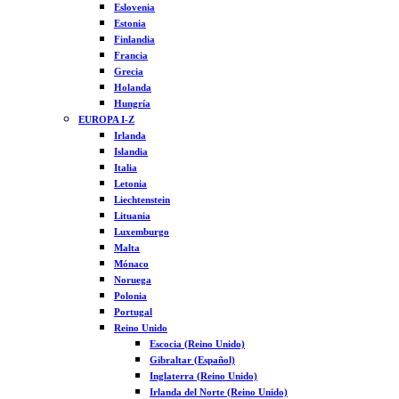
Eslovenia
Estonia
Finlandia
Francia
Grecia
Holanda
Hungría
EUROPA I-Z
Irlanda
Islandia
Italia
Letonia
Liechtenstein
Lituania
Luxemburgo
Malta
Mónaco
Noruega
Polonia
Portugal
Reino Unido
Escocia (Reino Unido)
Gibraltar (Español)
Inglaterra (Reino Unido)
Irlanda del Norte (Reino Unido)