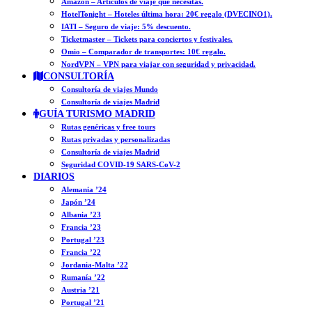
Amazon – Artículos de viaje que necesitas.
HotelTonight – Hoteles última hora: 20€ regalo (DVECINO1).
IATI – Seguro de viaje: 5% descuento.
Ticketmaster – Tickets para conciertos y festivales.
Omio – Comparador de transportes: 10€ regalo.
NordVPN – VPN para viajar con seguridad y privacidad.
CONSULTORÍA
Consultoría de viajes Mundo
Consultoría de viajes Madrid
GUÍA TURISMO MADRID
Rutas genéricas y free tours
Rutas privadas y personalizadas
Consultoría de viajes Madrid
Seguridad COVID-19 SARS-CoV-2
DIARIOS
Alemania ’24
Japón ’24
Albania ’23
Francia ’23
Portugal ’23
Francia ’22
Jordania-Malta ’22
Rumanía ’22
Austria ’21
Portugal ’21