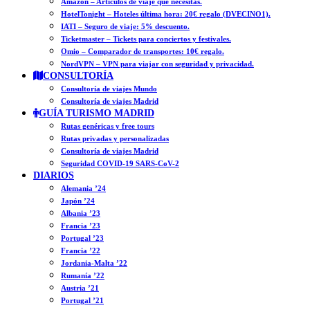
Amazon – Artículos de viaje que necesitas.
HotelTonight – Hoteles última hora: 20€ regalo (DVECINO1).
IATI – Seguro de viaje: 5% descuento.
Ticketmaster – Tickets para conciertos y festivales.
Omio – Comparador de transportes: 10€ regalo.
NordVPN – VPN para viajar con seguridad y privacidad.
CONSULTORÍA
Consultoría de viajes Mundo
Consultoría de viajes Madrid
GUÍA TURISMO MADRID
Rutas genéricas y free tours
Rutas privadas y personalizadas
Consultoría de viajes Madrid
Seguridad COVID-19 SARS-CoV-2
DIARIOS
Alemania ’24
Japón ’24
Albania ’23
Francia ’23
Portugal ’23
Francia ’22
Jordania-Malta ’22
Rumanía ’22
Austria ’21
Portugal ’21