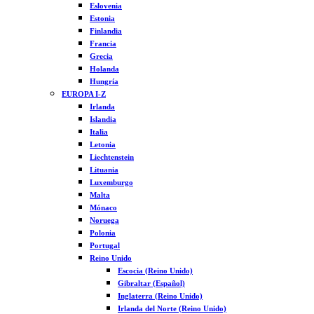
Eslovenia
Estonia
Finlandia
Francia
Grecia
Holanda
Hungría
EUROPA I-Z
Irlanda
Islandia
Italia
Letonia
Liechtenstein
Lituania
Luxemburgo
Malta
Mónaco
Noruega
Polonia
Portugal
Reino Unido
Escocia (Reino Unido)
Gibraltar (Español)
Inglaterra (Reino Unido)
Irlanda del Norte (Reino Unido)