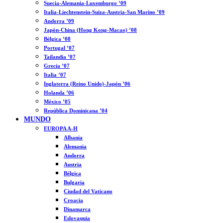
Suecia-Alemania-Luxemburgo ’09
Italia-Liechtenstein-Suiza-Austria-San Marino ’09
Andorra ’09
Japón-China (Hong Kong-Macao) ’08
Bélgica ’08
Portugal ’07
Tailandia ’07
Grecia ’07
Italia ’07
Inglaterra (Reino Unido)-Japón ’06
Holanda ’06
México ’05
República Dominicana ’04
MUNDO
EUROPA A-H
Albania
Alemania
Andorra
Austria
Bélgica
Bulgaria
Ciudad del Vaticano
Croacia
Dinamarca
Eslovaquia