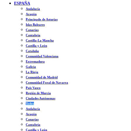
ESPAÑA
Andalucía
Aragón
Principado de Asturias
Islas Baleares
Canarias
Cantabria
Castilla-La Mancha
Castilla y León
Cataluña
Comunidad Valenciana
Extremadura
Galicia
La Rioja
Comunidad de Madrid
Comunidad Foral de Navarra
País Vasco
Región de Murcia
Ciudades Autónomas
Todos
Andalucía
Aragón
Canarias
Cantabria
Castilla y León