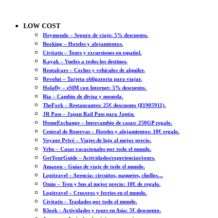
LOW COST
Heymondo – Seguro de viaje: 5% descuento.
Booking – Hoteles y alojamientos.
Civitatis – Tours y excursiones en español.
Kayak – Vuelos a todos los destinos.
Rentalcars – Coches y vehículos de alquiler.
Revolut – Tarjeta obligatoria para viajar.
Holafly – eSIM con Internet: 5% descuento.
Ria – Cambio de divisa y moneda.
TheFork – Restaurantes: 25€ descuento (81905911).
JR Pass – Japan Rail Pass para Japón.
HomeExchange – Intercambio de casas: 250GP regalo.
Central de Reservas – Hoteles y alojamientos: 10€ regalo.
Voyage Privé – Viajes de lujo al mejor precio.
Vrbo – Casas vacacionales por todo el mundo.
GetYourGuide – Actividades/experiencias/tours.
Amazon – Guías de viaje de todo el mundo.
Logitravel – Agencia: circuitos, paquetes, chollos…
Omio – Tren y bus al mejor precio: 10€ de regalo.
Logitravel – Cruceros y ferries en el mundo.
Civitatis – Traslados por todo el mundo.
Klook – Actividades y tours en Asia: 5€ descuento.