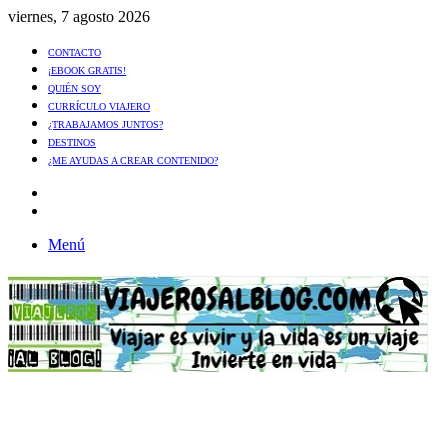
viernes, 7 agosto 2026
CONTACTO
¡EBOOK GRATIS!
QUIÉN SOY
CURRÍCULO VIAJERO
¿TRABAJAMOS JUNTOS?
DESTINOS
¿ME AYUDAS A CREAR CONTENIDO?
Artículo
al
Buscar
azar
Menú