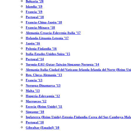
Bulgaria ’20
Islandia ’19
Francia ’19
Portugal ’18
Francia-China-Japón ’18
Francia-Mónaco ’18
Alemania-Croacia-Eslovenia-Italia ’17
Holanda-Lituania-Letonia ’17
Japón ’16
Polonia-Finlandia ’16
Italia-Estados Unidos-Suiza ’15
Portugal ’14
Turquía-EAU-Qatar-Taiwán-Singapur-Noruega ’14
Alemania-Italia-Ciudad del Vaticano-Irlanda-Irlanda del Norte (Reino Un
Rep. Checa-Alemania ’13
Francia ’13
Noruega-Dinamarca ’13
Malta ’13
Hungría-Eslovaquia ’12
Marruecos ’12
Escocia (Reino Unido) ’11
Singapur ’10
Inglaterra (Reino Unido)-Estonia-Finlandia-Corea del Sur-Camboya-Mala
Portugal ’10
Gibraltar (Español) ’10