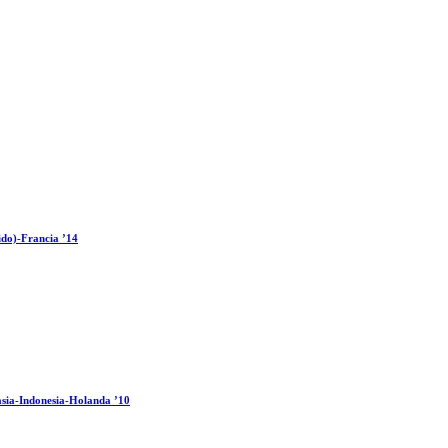
ido)-Francia ’14
sia-Indonesia-Holanda ’10