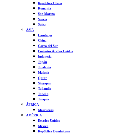
República Checa
Rumanía
San Marino
Suecia
Suiza
ASIA
Camboya
China
Corea del Sur
Emiratos Árabes Unidos
Indonesia
Japón
Jordania
Malasia
Qatar
Singapur
Tailandia
Taiwán
Turquía
ÁFRICA
Marruecos
AMÉRICA
Estados Unidos
México
República Dominicana