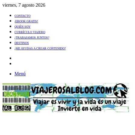
viernes, 7 agosto 2026
CONTACTO
¡EBOOK GRATIS!
QUIÉN SOY
CURRÍCULO VIAJERO
¿TRABAJAMOS JUNTOS?
DESTINOS
¿ME AYUDAS A CREAR CONTENIDO?
Artículo
al
Buscar
azar
Menú