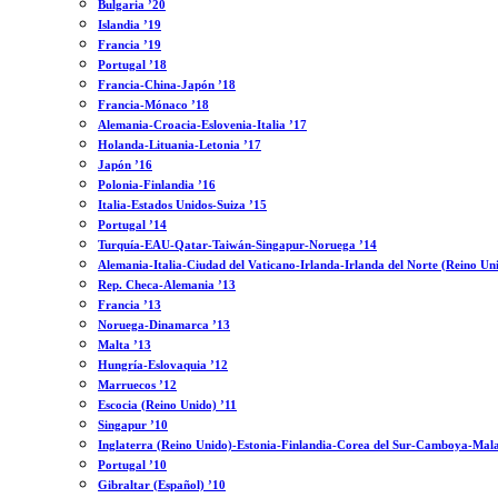
Bulgaria ’20
Islandia ’19
Francia ’19
Portugal ’18
Francia-China-Japón ’18
Francia-Mónaco ’18
Alemania-Croacia-Eslovenia-Italia ’17
Holanda-Lituania-Letonia ’17
Japón ’16
Polonia-Finlandia ’16
Italia-Estados Unidos-Suiza ’15
Portugal ’14
Turquía-EAU-Qatar-Taiwán-Singapur-Noruega ’14
Alemania-Italia-Ciudad del Vaticano-Irlanda-Irlanda del Norte (Reino Un
Rep. Checa-Alemania ’13
Francia ’13
Noruega-Dinamarca ’13
Malta ’13
Hungría-Eslovaquia ’12
Marruecos ’12
Escocia (Reino Unido) ’11
Singapur ’10
Inglaterra (Reino Unido)-Estonia-Finlandia-Corea del Sur-Camboya-Mala
Portugal ’10
Gibraltar (Español) ’10