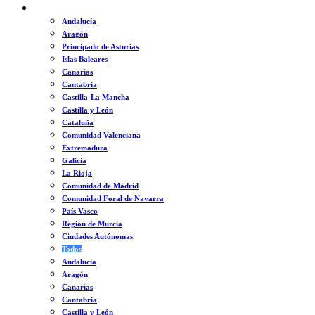
ESPAÑA
Andalucía
Aragón
Principado de Asturias
Islas Baleares
Canarias
Cantabria
Castilla-La Mancha
Castilla y León
Cataluña
Comunidad Valenciana
Extremadura
Galicia
La Rioja
Comunidad de Madrid
Comunidad Foral de Navarra
País Vasco
Región de Murcia
Ciudades Autónomas
Todos
Andalucía
Aragón
Canarias
Cantabria
Castilla y León