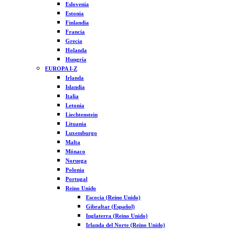
Eslovenia
Estonia
Finlandia
Francia
Grecia
Holanda
Hungría
EUROPA I-Z
Irlanda
Islandia
Italia
Letonia
Liechtenstein
Lituania
Luxemburgo
Malta
Mónaco
Noruega
Polonia
Portugal
Reino Unido
Escocia (Reino Unido)
Gibraltar (Español)
Inglaterra (Reino Unido)
Irlanda del Norte (Reino Unido)