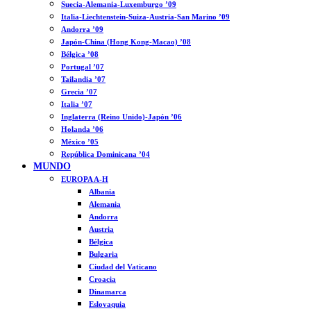
Suecia-Alemania-Luxemburgo ’09
Italia-Liechtenstein-Suiza-Austria-San Marino ’09
Andorra ’09
Japón-China (Hong Kong-Macao) ’08
Bélgica ’08
Portugal ’07
Tailandia ’07
Grecia ’07
Italia ’07
Inglaterra (Reino Unido)-Japón ’06
Holanda ’06
México ’05
República Dominicana ’04
MUNDO
EUROPA A-H
Albania
Alemania
Andorra
Austria
Bélgica
Bulgaria
Ciudad del Vaticano
Croacia
Dinamarca
Eslovaquia