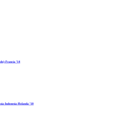
ido)-Francia ’14
sia-Indonesia-Holanda ’10