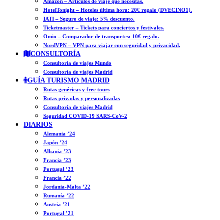
Amazon – Artículos de viaje que necesitas.
HotelTonight – Hoteles última hora: 20€ regalo (DVECINO1).
IATI – Seguro de viaje: 5% descuento.
Ticketmaster – Tickets para conciertos y festivales.
Omio – Comparador de transportes: 10€ regalo.
NordVPN – VPN para viajar con seguridad y privacidad.
CONSULTORÍA
Consultoría de viajes Mundo
Consultoría de viajes Madrid
GUÍA TURISMO MADRID
Rutas genéricas y free tours
Rutas privadas y personalizadas
Consultoría de viajes Madrid
Seguridad COVID-19 SARS-CoV-2
DIARIOS
Alemania ’24
Japón ’24
Albania ’23
Francia ’23
Portugal ’23
Francia ’22
Jordania-Malta ’22
Rumanía ’22
Austria ’21
Portugal ’21