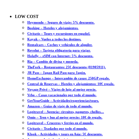
LOW COST
Heymondo – Seguro de viaje: 5% descuento.
Booking – Hoteles y alojamientos.
Civitatis – Tours y excursiones en español.
Kayak – Vuelos a todos los destinos.
Rentalcars – Coches y vehículos de alquiler.
Revolut – Tarjeta obligatoria para viajar.
Holafly – eSIM con Internet: 5% descuento.
Ria – Cambio de divisa y moneda.
TheFork – Restaurantes: 25€ descuento (81905911).
JR Pass – Japan Rail Pass para Japón.
HomeExchange – Intercambio de casas: 250GP regalo.
Central de Reservas – Hoteles y alojamientos: 10€ regalo.
Voyage Privé – Viajes de lujo al mejor precio.
Vrbo – Casas vacacionales por todo el mundo.
GetYourGuide – Actividades/experiencias/tours.
Amazon – Guías de viaje de todo el mundo.
Logitravel – Agencia: circuitos, paquetes, chollos…
Omio – Tren y bus al mejor precio: 10€ de regalo.
Logitravel – Cruceros y ferries en el mundo.
Civitatis – Traslados por todo el mundo.
Klook – Actividades y tours en Asia: 5€ descuento.