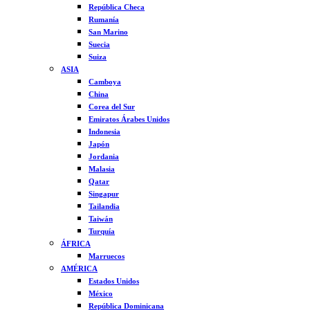
República Checa
Rumanía
San Marino
Suecia
Suiza
ASIA
Camboya
China
Corea del Sur
Emiratos Árabes Unidos
Indonesia
Japón
Jordania
Malasia
Qatar
Singapur
Tailandia
Taiwán
Turquía
ÁFRICA
Marruecos
AMÉRICA
Estados Unidos
México
República Dominicana