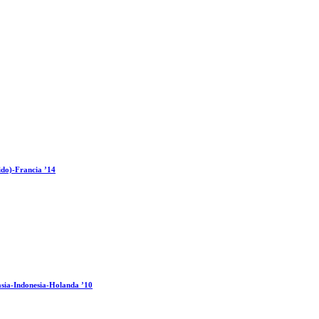
ido)-Francia ’14
sia-Indonesia-Holanda ’10