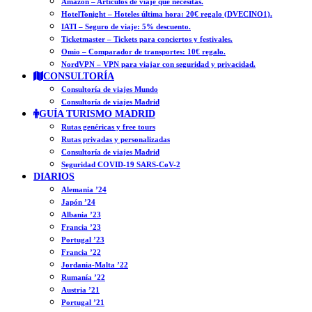
Amazon – Artículos de viaje que necesitas.
HotelTonight – Hoteles última hora: 20€ regalo (DVECINO1).
IATI – Seguro de viaje: 5% descuento.
Ticketmaster – Tickets para conciertos y festivales.
Omio – Comparador de transportes: 10€ regalo.
NordVPN – VPN para viajar con seguridad y privacidad.
CONSULTORÍA
Consultoría de viajes Mundo
Consultoría de viajes Madrid
GUÍA TURISMO MADRID
Rutas genéricas y free tours
Rutas privadas y personalizadas
Consultoría de viajes Madrid
Seguridad COVID-19 SARS-CoV-2
DIARIOS
Alemania ’24
Japón ’24
Albania ’23
Francia ’23
Portugal ’23
Francia ’22
Jordania-Malta ’22
Rumanía ’22
Austria ’21
Portugal ’21