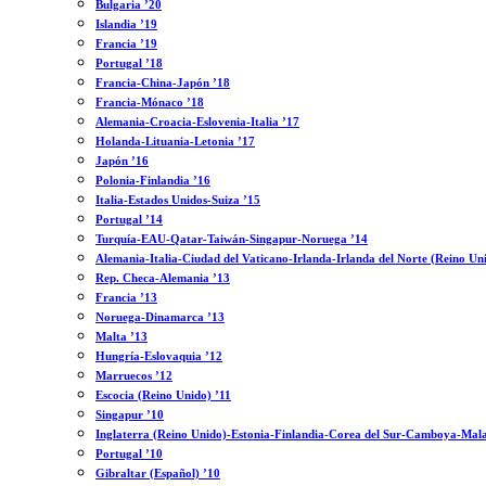
Bulgaria ’20
Islandia ’19
Francia ’19
Portugal ’18
Francia-China-Japón ’18
Francia-Mónaco ’18
Alemania-Croacia-Eslovenia-Italia ’17
Holanda-Lituania-Letonia ’17
Japón ’16
Polonia-Finlandia ’16
Italia-Estados Unidos-Suiza ’15
Portugal ’14
Turquía-EAU-Qatar-Taiwán-Singapur-Noruega ’14
Alemania-Italia-Ciudad del Vaticano-Irlanda-Irlanda del Norte (Reino Un
Rep. Checa-Alemania ’13
Francia ’13
Noruega-Dinamarca ’13
Malta ’13
Hungría-Eslovaquia ’12
Marruecos ’12
Escocia (Reino Unido) ’11
Singapur ’10
Inglaterra (Reino Unido)-Estonia-Finlandia-Corea del Sur-Camboya-Mala
Portugal ’10
Gibraltar (Español) ’10