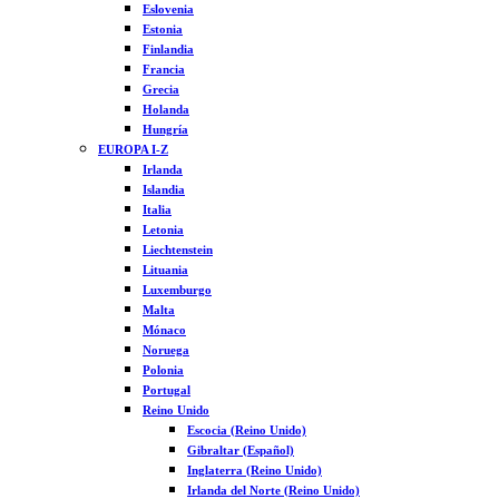
Eslovenia
Estonia
Finlandia
Francia
Grecia
Holanda
Hungría
EUROPA I-Z
Irlanda
Islandia
Italia
Letonia
Liechtenstein
Lituania
Luxemburgo
Malta
Mónaco
Noruega
Polonia
Portugal
Reino Unido
Escocia (Reino Unido)
Gibraltar (Español)
Inglaterra (Reino Unido)
Irlanda del Norte (Reino Unido)