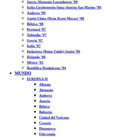
Suecia-Alemania-Luxemburgo ’09
Italia-Liechtenstein-Suiza-Austria-San Marino ’09
Andorra ’09
Japón-China (Hong Kong-Macao) ’08
Bélgica ’08
Portugal ’07
Tailandia ’07
Grecia ’07
Italia ’07
Inglaterra (Reino Unido)-Japón ’06
Holanda ’06
México ’05
República Dominicana ’04
MUNDO
EUROPA A-H
Albania
Alemania
Andorra
Austria
Bélgica
Bulgaria
Ciudad del Vaticano
Croacia
Dinamarca
Eslovaquia