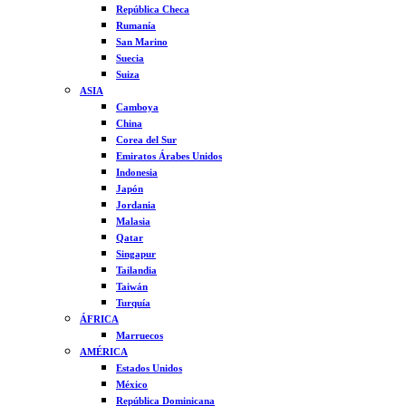
República Checa
Rumanía
San Marino
Suecia
Suiza
ASIA
Camboya
China
Corea del Sur
Emiratos Árabes Unidos
Indonesia
Japón
Jordania
Malasia
Qatar
Singapur
Tailandia
Taiwán
Turquía
ÁFRICA
Marruecos
AMÉRICA
Estados Unidos
México
República Dominicana