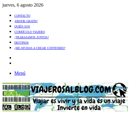
jueves, 6 agosto 2026
CONTACTO
¡EBOOK GRATIS!
QUIÉN SOY
CURRÍCULO VIAJERO
¿TRABAJAMOS JUNTOS?
DESTINOS
¿ME AYUDAS A CREAR CONTENIDO?
Artículo
al
Buscar
azar
Menú