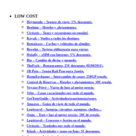
LOW COST
Heymondo – Seguro de viaje: 5% descuento.
Booking – Hoteles y alojamientos.
Civitatis – Tours y excursiones en español.
Kayak – Vuelos a todos los destinos.
Rentalcars – Coches y vehículos de alquiler.
Revolut – Tarjeta obligatoria para viajar.
Holafly – eSIM con Internet: 5% descuento.
Ria – Cambio de divisa y moneda.
TheFork – Restaurantes: 25€ descuento (81905911).
JR Pass – Japan Rail Pass para Japón.
HomeExchange – Intercambio de casas: 250GP regalo.
Central de Reservas – Hoteles y alojamientos: 10€ regalo.
Voyage Privé – Viajes de lujo al mejor precio.
Vrbo – Casas vacacionales por todo el mundo.
GetYourGuide – Actividades/experiencias/tours.
Amazon – Guías de viaje de todo el mundo.
Logitravel – Agencia: circuitos, paquetes, chollos…
Omio – Tren y bus al mejor precio: 10€ de regalo.
Logitravel – Cruceros y ferries en el mundo.
Civitatis – Traslados por todo el mundo.
Klook – Actividades y tours en Asia: 5€ descuento.