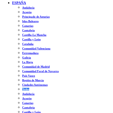
ESPAÑA
Andalucía
Aragón
Principado de Asturias
Islas Baleares
Canarias
Cantabria
Castilla-La Mancha
Castilla y León
Cataluña
Comunidad Valenciana
Extremadura
Galicia
La Rioja
Comunidad de Madrid
Comunidad Foral de Navarra
País Vasco
Región de Murcia
Ciudades Autónomas
Todos
Andalucía
Aragón
Canarias
Cantabria
Castilla y León