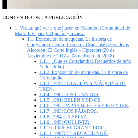
CONTENIDO DE LA PUBLICACIÓN
1.
Visitar, qué ver y qué hacer, en Alcorcón (Comunidad de
Madrid, España). Opinión y review.
1.1.
Exposición de maquetas. La historia de
Cortylandia. Centro Comercial San José de Valderas
Alcorcón (El Corte Inglés – Hipercor) (20 de
Noviembre de 2017 al 08 de Enero de 2018).
1.1.1.
¿Que es Cortylandia? Recuerdos de niño
(y de adulto).
1.1.2.
Exposición de maquetas. La historia de
Cortylandia.
1.1.3.
1979: ESTACIÓN Y MÁQUINA DE
TREN.
1.1.4.
1980: LOS CUENTOS.
1.1.5.
1981: BELÉN Y PINOS.
1.1.6.
1982: PAPÁS NOELES Y FUENTES.
1.1.7.
1983: LOS PÁJAROS.
1.1.8.
1984: LA SELVA.
1.1.9.
1985: GULLIVER.
1.1.10.
1986: EL GRAN CIRCO.
1.1.11.
1987: EL ARCA DE NOÉ.