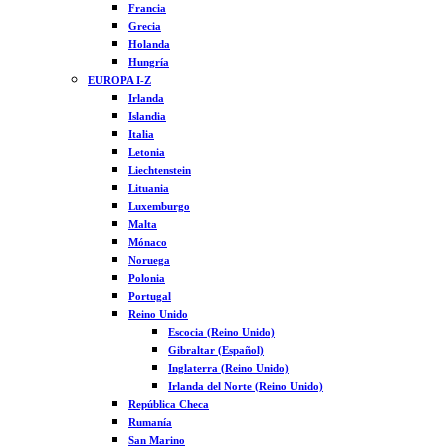
Francia
Grecia
Holanda
Hungría
EUROPA I-Z
Irlanda
Islandia
Italia
Letonia
Liechtenstein
Lituania
Luxemburgo
Malta
Mónaco
Noruega
Polonia
Portugal
Reino Unido
Escocia (Reino Unido)
Gibraltar (Español)
Inglaterra (Reino Unido)
Irlanda del Norte (Reino Unido)
República Checa
Rumanía
San Marino