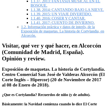
1.1.37.
2013: FANTASÍA MUSICAL EN EL
BOSQUE.
1.1.38.
2014: CANTANDO BAJO LA NIEVE.
1.1.39.
2015: UN VIAJE DIVERTIDO.
1.1.40.
2016: COSER Y CANTAR.
1.1.41.
2017: CUENTO DE INVIERNO.
1.2.
Información práctica y datos de interés, de la
Exposición de maquetas. La historia de Cortylandia, en
Alcorcón.
Visitar, qué ver y qué hacer, en Alcorcón
(Comunidad de Madrid, España).
Opinión y review.
Exposición de maquetas. La historia de Cortylandia.
Centro Comercial San José de Valderas Alcorcón (El
Corte Inglés – Hipercor) (20 de Noviembre de 2017
al 08 de Enero de 2018).
¿Que es Cortylandia? Recuerdos de niño (y de adulto).
Básicamente: la Navidad comienza cuando lo dice El Corte