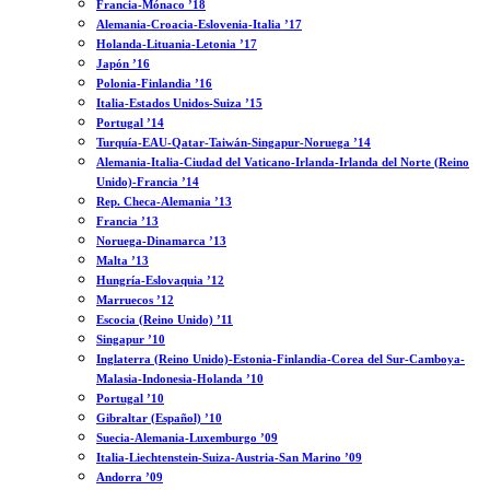
Francia-Mónaco ’18
Alemania-Croacia-Eslovenia-Italia ’17
Holanda-Lituania-Letonia ’17
Japón ’16
Polonia-Finlandia ’16
Italia-Estados Unidos-Suiza ’15
Portugal ’14
Turquía-EAU-Qatar-Taiwán-Singapur-Noruega ’14
Alemania-Italia-Ciudad del Vaticano-Irlanda-Irlanda del Norte (Reino
Unido)-Francia ’14
Rep. Checa-Alemania ’13
Francia ’13
Noruega-Dinamarca ’13
Malta ’13
Hungría-Eslovaquia ’12
Marruecos ’12
Escocia (Reino Unido) ’11
Singapur ’10
Inglaterra (Reino Unido)-Estonia-Finlandia-Corea del Sur-Camboya-
Malasia-Indonesia-Holanda ’10
Portugal ’10
Gibraltar (Español) ’10
Suecia-Alemania-Luxemburgo ’09
Italia-Liechtenstein-Suiza-Austria-San Marino ’09
Andorra ’09