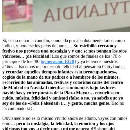
Sí, es escuchar la canción, conocida por absolutamente todos como
indico, y ponerse los pelos de punta…
Su estribillo cercano y
festivo nos provoca una nostalgia y y que se nos pongan los ojos
vidriosos… ¡de felicidad!
Los que somos de finales de los ’70 o
principios de los ’80
(generación EGB)
y ya tenemos nuestros
añitos… hacemos una mueca de felicidad al pensar en Cortylandia,
y recordar aquellos tiempos infantes «sin preocupaciones»,
cogido de la mano de tus padres o a hombros de los mismos,
recorriendo las animadas, festivas y coloridas calles del centro
de Madrid en Navidad mientras caminamos bajo las luces
navideñas y entre puestos de la Plaza Mayor… envueltos en
ruido, música, felicidad y amistad (falsa o no, ya sabéis que yo
soy de los de «Feliz Falsedad»)… y gente, mucha gente
. Eso no
ha cambiado xD.
Obviamente no es lo mismo vivirlo ahora de adulto, vayas con niños
o no…
pero la nostalgia, la felicidad, la emoción y los ojos
vidriosos (no voy a decir que a mí me ocurra :P) sigue ahí