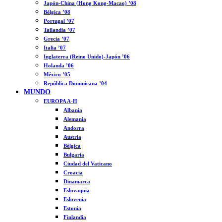
Japón-China (Hong Kong-Macao) ’08
Bélgica ’08
Portugal ’07
Tailandia ’07
Grecia ’07
Italia ’07
Inglaterra (Reino Unido)-Japón ’06
Holanda ’06
México ’05
República Dominicana ’04
MUNDO
EUROPA A-H
Albania
Alemania
Andorra
Austria
Bélgica
Bulgaria
Ciudad del Vaticano
Croacia
Dinamarca
Eslovaquia
Eslovenia
Estonia
Finlandia