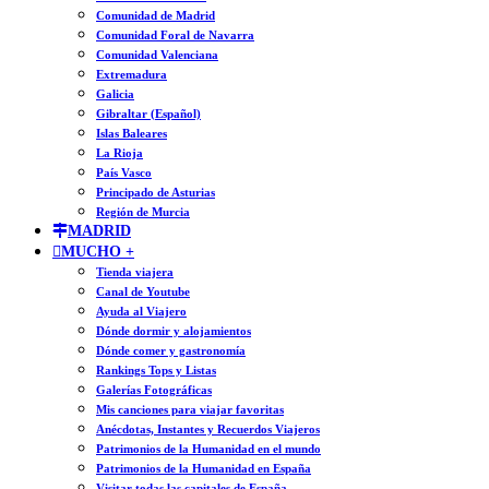
Comunidad de Madrid
Comunidad Foral de Navarra
Comunidad Valenciana
Extremadura
Galicia
Gibraltar (Español)
Islas Baleares
La Rioja
País Vasco
Principado de Asturias
Región de Murcia
MADRID
MUCHO +
Tienda viajera
Canal de Youtube
Ayuda al Viajero
Dónde dormir y alojamientos
Dónde comer y gastronomía
Rankings Tops y Listas
Galerías Fotográficas
Mis canciones para viajar favoritas
Anécdotas, Instantes y Recuerdos Viajeros
Patrimonios de la Humanidad en el mundo
Patrimonios de la Humanidad en España
Visitar todas las capitales de España