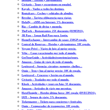
Booking – Hoteles y alojamientos.
Civitatis – Tours y excursiones en español.
Kayak – Vuelos a todos los destinos.
Rentalcars – Coches y vehículos de alquiler.
Revolut – Tarjeta obligatoria para viajar.
Holafly – eSIM con Internet: 5% descuento.
Ria – Cambio de divisa y moneda.
TheFork – Restaurantes: 25€ descuento (81905911).
JR Pass – Japan Rail Pass para Japón.
HomeExchange – Intercambio de casas: 250GP regalo.
Central de Reservas – Hoteles y alojamientos: 10€ regalo.
Voyage Privé – Viajes de lujo al mejor precio.
Vrbo – Casas vacacionales por todo el mundo.
GetYourGuide – Actividades/experiencias/tours.
Amazon – Guías de viaje de todo el mundo.
Logitravel – Agencia: circuitos, paquetes, chollos…
Omio – Tren y bus al mejor precio: 10€ de regalo.
Logitravel – Cruceros y ferries en el mundo.
Civitatis – Traslados por todo el mundo.
Klook – Actividades y tours en Asia: 5€ descuento.
Amazon – Artículos de viaje que necesitas.
HotelTonight – Hoteles última hora: 20€ regalo (DVECINO1).
IATI – Seguro de viaje: 5% descuento.
Ticketmaster – Tickets para conciertos y festivales.
Omio – Comparador de transportes: 10€ regalo.