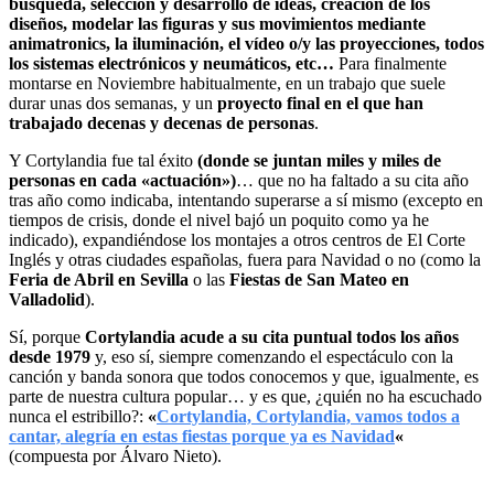
búsqueda, selección y desarrollo de ideas, creación de los
diseños, modelar las figuras y sus movimientos mediante
animatronics, la iluminación, el vídeo o/y las proyecciones, todos
los sistemas electrónicos y neumáticos, etc…
Para finalmente
montarse en Noviembre habitualmente, en un trabajo que suele
durar unas dos semanas, y un
proyecto final en el que han
trabajado decenas y decenas de personas
.
Y Cortylandia fue tal éxito
(donde se juntan miles y miles de
personas en cada «actuación»)
… que no ha faltado a su cita año
tras año como indicaba, intentando superarse a sí mismo (excepto en
tiempos de crisis, donde el nivel bajó un poquito como ya he
indicado), expandiéndose los montajes a otros centros de El Corte
Inglés y otras ciudades españolas, fuera para Navidad o no (como la
Feria de Abril en Sevilla
o las
Fiestas de San Mateo en
Valladolid
).
Sí, porque
Cortylandia acude a su cita puntual todos los años
desde 1979
y, eso sí, siempre comenzando el espectáculo con la
canción y banda sonora que todos conocemos y que, igualmente, es
parte de nuestra cultura popular… y es que, ¿quién no ha escuchado
nunca el estribillo?:
«
Cortylandia, Cortylandia, vamos todos a
cantar, alegría en estas fiestas porque ya es Navidad
«
(compuesta por Álvaro Nieto).