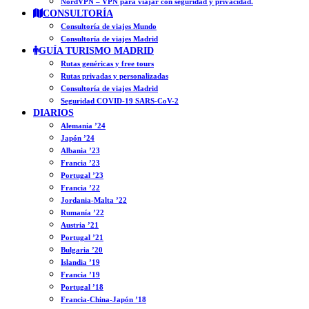
NordVPN – VPN para viajar con seguridad y privacidad.
CONSULTORÍA
Consultoría de viajes Mundo
Consultoría de viajes Madrid
GUÍA TURISMO MADRID
Rutas genéricas y free tours
Rutas privadas y personalizadas
Consultoría de viajes Madrid
Seguridad COVID-19 SARS-CoV-2
DIARIOS
Alemania ’24
Japón ’24
Albania ’23
Francia ’23
Portugal ’23
Francia ’22
Jordania-Malta ’22
Rumanía ’22
Austria ’21
Portugal ’21
Bulgaria ’20
Islandia ’19
Francia ’19
Portugal ’18
Francia-China-Japón ’18