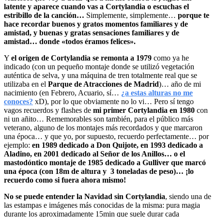
latente y aparece cuando vas a Cortylandia o escuchas el
estribillo de la canción…
Simplemente, simplemente…
porque te
hace recordar buenos y gratos momentos familiares y de
amistad, y buenas y gratas sensaciones familiares y de
amistad… donde «todos éramos felices».
Y
el origen de Cortylandia se remonta a 1979
como ya he
indicado (con un pequeño montaje donde se utilizó vegetación
auténtica de selva, y una máquina de tren totalmente real que se
utilizaba en el
Parque de Atracciones de Madrid
)… año de mi
nacimiento (en Febrero, Acuario, sí…
¿a estas alturas no me
conoces?
xD), por lo que obviamente no lo vi… Pero sí tengo
vagos recuerdos y flashes de
mi primer Cortylandia en 1980
con
ni un añito… Rememorables son también, para el público más
veterano, alguno de los montajes más recordados y que marcaron
una época… y que yo, por supuesto, recuerdo perfectamente… por
ejemplo:
en 1989 dedicado a Don Quijote, en 1993 dedicado a
Aladino, en 2001 dedicado al Señor de los Anillos… o el
mastodóntico montaje de 1985 dedicado a Gulliver que marcó
una época (con 18m de altura y 3 toneladas de peso)… ¡lo
recuerdo como si fuera ahora mismo!
No se puede entender la Navidad sin Cortylandia
, siendo una de
las estampas e imágenes más conocidas de la misma: pura magia
durante los aproximadamente 15min que suele durar cada