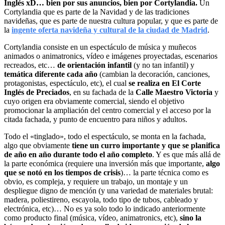
Inglés xD… bien por sus anuncios, bien por Cortylandia.
Un
Cortylandia que es parte de la Navidad y de las tradiciones
navideñas, que es parte de nuestra cultura popular, y que es parte de
la
ingente oferta navideña y cultural de la ciudad de Madrid
.
Cortylandia consiste en un espectáculo de música y muñecos
animados o animatronics, vídeo e imágenes proyectadas, escenarios
recreados, etc…
de orientación infantil
(y no tan infantil) y
temática diferente cada año
(cambian la decoración, canciones,
protagonistas, espectáculo, etc), el cual
se realiza en El Corte
Inglés de Preciados
, en su fachada de la
Calle Maestro Victoria
y
cuyo origen era obviamente comercial, siendo el objetivo
promocionar la ampliación del centro comercial y el acceso por la
citada fachada, y punto de encuentro para niños y adultos.
Todo el «tinglado», todo el espectáculo, se monta en la fachada,
algo que obviamente
tiene un curro importante y que se planifica
de año en año durante todo el año completo
. Y es que más allá de
la parte económica (requiere una inversión más que importante,
algo
que se notó en los tiempos de crisis
)… la parte técnica como es
obvio, es compleja, y requiere un trabajo, un montaje y un
despliegue digno de mención (y una variedad de materiales brutal:
madera, poliestireno, escayola, todo tipo de tubos, cableado y
electrónica, etc)… No es ya solo todo lo indicado anteriormente
como producto final (música, vídeo, animatronics, etc),
sino la