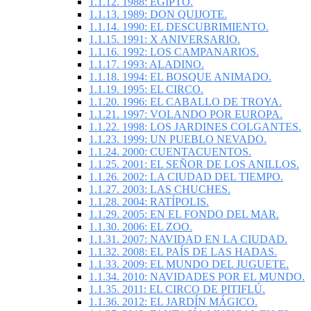
1.1.12.
1988: EGIPTO.
1.1.13.
1989: DON QUIJOTE.
1.1.14.
1990: EL DESCUBRIMIENTO.
1.1.15.
1991: X ANIVERSARIO.
1.1.16.
1992: LOS CAMPANARIOS.
1.1.17.
1993: ALADINO.
1.1.18.
1994: EL BOSQUE ANIMADO.
1.1.19.
1995: EL CIRCO.
1.1.20.
1996: EL CABALLO DE TROYA.
1.1.21.
1997: VOLANDO POR EUROPA.
1.1.22.
1998: LOS JARDINES COLGANTES.
1.1.23.
1999: UN PUEBLO NEVADO.
1.1.24.
2000: CUENTACUENTOS.
1.1.25.
2001: EL SEÑOR DE LOS ANILLOS.
1.1.26.
2002: LA CIUDAD DEL TIEMPO.
1.1.27.
2003: LAS CHUCHES.
1.1.28.
2004: RATÍPOLIS.
1.1.29.
2005: EN EL FONDO DEL MAR.
1.1.30.
2006: EL ZOO.
1.1.31.
2007: NAVIDAD EN LA CIUDAD.
1.1.32.
2008: EL PAÍS DE LAS HADAS.
1.1.33.
2009: EL MUNDO DEL JUGUETE.
1.1.34.
2010: NAVIDADES POR EL MUNDO.
1.1.35.
2011: EL CIRCO DE PITIFLÚ.
1.1.36.
2012: EL JARDÍN MÁGICO.