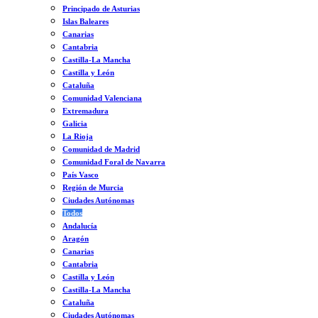
Principado de Asturias
Islas Baleares
Canarias
Cantabria
Castilla-La Mancha
Castilla y León
Cataluña
Comunidad Valenciana
Extremadura
Galicia
La Rioja
Comunidad de Madrid
Comunidad Foral de Navarra
País Vasco
Región de Murcia
Ciudades Autónomas
Todos
Andalucía
Aragón
Canarias
Cantabria
Castilla y León
Castilla-La Mancha
Cataluña
Ciudades Autónomas