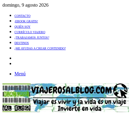
domingo, 9 agosto 2026
CONTACTO
¡EBOOK GRATIS!
QUIÉN SOY
CURRÍCULO VIAJERO
¿TRABAJAMOS JUNTOS?
DESTINOS
¿ME AYUDAS A CREAR CONTENIDO?
Artículo
al
Buscar
azar
Menú