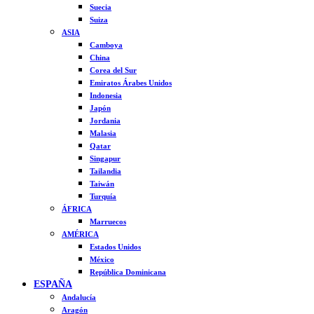
Suecia
Suiza
ASIA
Camboya
China
Corea del Sur
Emiratos Árabes Unidos
Indonesia
Japón
Jordania
Malasia
Qatar
Singapur
Tailandia
Taiwán
Turquía
ÁFRICA
Marruecos
AMÉRICA
Estados Unidos
México
República Dominicana
ESPAÑA
Andalucía
Aragón