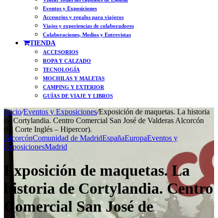
Eventos y Exposiciones
Accesorios y regalos para viajeros
Viajes y experiencias de colaboradores
Colaboraciones, Medios y Entrevistas
TIENDA
ACCESORIOS
ROPA Y CALZADO
TECNOLOGÍA
MOCHILAS Y MALETAS
CAMPING Y EXTERIOR
GUÍAS DE VIAJE Y LIBROS
Inicio
/
Eventos y Exposiciones
/
Exposición de maquetas. La historia
de Cortylandia. Centro Comercial San José de Valderas Alcorcón
(El Corte Inglés – Hipercor).
Alcorcón
Comunidad de Madrid
España
Europa
Eventos y
Exposiciones
Madrid
Exposición de maquetas. La
historia de Cortylandia. Centro
Comercial San José de