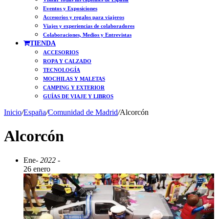
Eventos y Exposiciones
Accesorios y regalos para viajeros
Viajes y experiencias de colaboradores
Colaboraciones, Medios y Entrevistas
TIENDA
ACCESORIOS
ROPA Y CALZADO
TECNOLOGÍA
MOCHILAS Y MALETAS
CAMPING Y EXTERIOR
GUÍAS DE VIAJE Y LIBROS
Inicio
/
España
/
Comunidad de Madrid
/
Alcorcón
Alcorcón
Ene
- 2022 -
26 enero