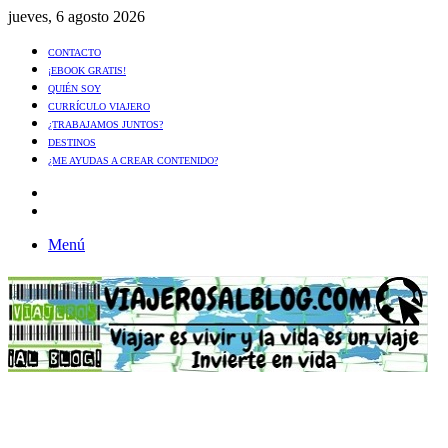
jueves, 6 agosto 2026
CONTACTO
¡EBOOK GRATIS!
QUIÉN SOY
CURRÍCULO VIAJERO
¿TRABAJAMOS JUNTOS?
DESTINOS
¿ME AYUDAS A CREAR CONTENIDO?
Artículo
al
Buscar
azar
Menú