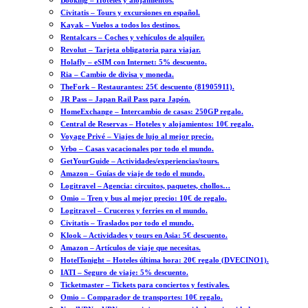
Booking – Hoteles y alojamientos.
Civitatis – Tours y excursiones en español.
Kayak – Vuelos a todos los destinos.
Rentalcars – Coches y vehículos de alquiler.
Revolut – Tarjeta obligatoria para viajar.
Holafly – eSIM con Internet: 5% descuento.
Ria – Cambio de divisa y moneda.
TheFork – Restaurantes: 25€ descuento (81905911).
JR Pass – Japan Rail Pass para Japón.
HomeExchange – Intercambio de casas: 250GP regalo.
Central de Reservas – Hoteles y alojamientos: 10€ regalo.
Voyage Privé – Viajes de lujo al mejor precio.
Vrbo – Casas vacacionales por todo el mundo.
GetYourGuide – Actividades/experiencias/tours.
Amazon – Guías de viaje de todo el mundo.
Logitravel – Agencia: circuitos, paquetes, chollos…
Omio – Tren y bus al mejor precio: 10€ de regalo.
Logitravel – Cruceros y ferries en el mundo.
Civitatis – Traslados por todo el mundo.
Klook – Actividades y tours en Asia: 5€ descuento.
Amazon – Artículos de viaje que necesitas.
HotelTonight – Hoteles última hora: 20€ regalo (DVECINO1).
IATI – Seguro de viaje: 5% descuento.
Ticketmaster – Tickets para conciertos y festivales.
Omio – Comparador de transportes: 10€ regalo.