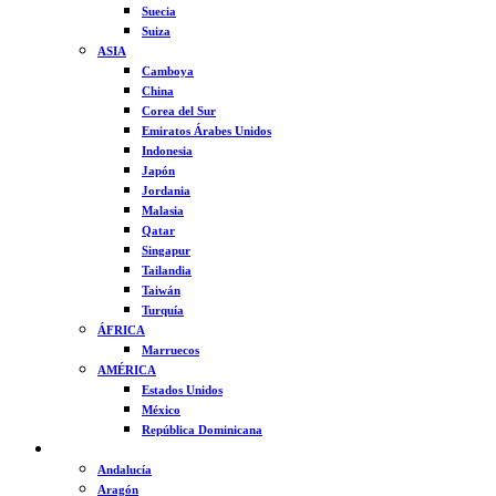
Suecia
Suiza
ASIA
Camboya
China
Corea del Sur
Emiratos Árabes Unidos
Indonesia
Japón
Jordania
Malasia
Qatar
Singapur
Tailandia
Taiwán
Turquía
ÁFRICA
Marruecos
AMÉRICA
Estados Unidos
México
República Dominicana
ESPAÑA
Andalucía
Aragón