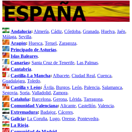
Andalucía
:
Almería
,
Cádiz
,
Córdoba
,
Granada
,
Huelva
,
Jaén
,
Málaga
,
Sevilla
.
Aragón
:
Huesca
,
Teruel
,
Zaragoza
.
Principado de Asturias
.
Islas Baleares
.
Canarias
:
Santa Cruz de Tenerife
,
Las Palmas
.
Cantabria
.
Castilla-La Mancha
:
Albacete
,
Ciudad Real
,
Cuenca
,
Guadalajara
,
Toledo
.
Castilla y León
:
Ávila
,
Burgos
,
León
,
Palencia
,
Salamanca
,
Segovia
,
Soria
,
Valladolid
,
Zamora
.
Cataluña
:
Barcelona
,
Gerona
,
Lérida
,
Tarragona
.
Comunidad Valenciana
:
Alicante
,
Castellón
,
Valencia
.
Extremadura
:
Badajoz
,
Cáceres
.
Galicia
:
La Coruña
,
Lugo
,
Orense
,
Pontevedra
.
La Rioja
.
Comunidad de Madrid
.