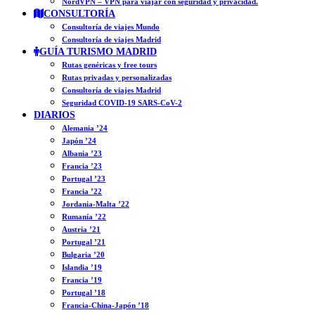
NordVPN – VPN para viajar con seguridad y privacidad.
CONSULTORÍA
Consultoría de viajes Mundo
Consultoría de viajes Madrid
GUÍA TURISMO MADRID
Rutas genéricas y free tours
Rutas privadas y personalizadas
Consultoría de viajes Madrid
Seguridad COVID-19 SARS-CoV-2
DIARIOS
Alemania ’24
Japón ’24
Albania ’23
Francia ’23
Portugal ’23
Francia ’22
Jordania-Malta ’22
Rumanía ’22
Austria ’21
Portugal ’21
Bulgaria ’20
Islandia ’19
Francia ’19
Portugal ’18
Francia-China-Japón ’18