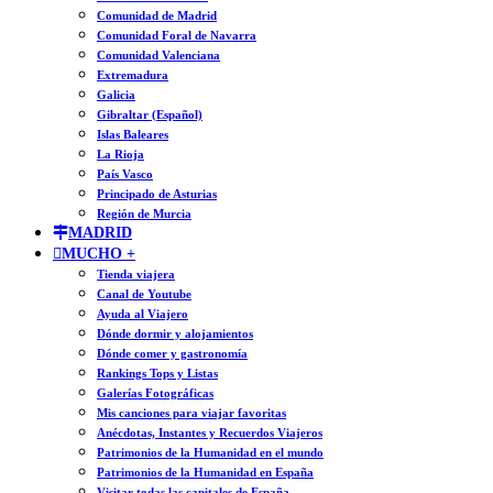
Comunidad de Madrid
Comunidad Foral de Navarra
Comunidad Valenciana
Extremadura
Galicia
Gibraltar (Español)
Islas Baleares
La Rioja
País Vasco
Principado de Asturias
Región de Murcia
MADRID
MUCHO +
Tienda viajera
Canal de Youtube
Ayuda al Viajero
Dónde dormir y alojamientos
Dónde comer y gastronomía
Rankings Tops y Listas
Galerías Fotográficas
Mis canciones para viajar favoritas
Anécdotas, Instantes y Recuerdos Viajeros
Patrimonios de la Humanidad en el mundo
Patrimonios de la Humanidad en España
Visitar todas las capitales de España