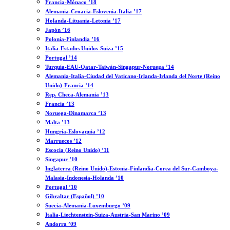
Francia-Mónaco ’18
Alemania-Croacia-Eslovenia-Italia ’17
Holanda-Lituania-Letonia ’17
Japón ’16
Polonia-Finlandia ’16
Italia-Estados Unidos-Suiza ’15
Portugal ’14
Turquía-EAU-Qatar-Taiwán-Singapur-Noruega ’14
Alemania-Italia-Ciudad del Vaticano-Irlanda-Irlanda del Norte (Reino
Unido)-Francia ’14
Rep. Checa-Alemania ’13
Francia ’13
Noruega-Dinamarca ’13
Malta ’13
Hungría-Eslovaquia ’12
Marruecos ’12
Escocia (Reino Unido) ’11
Singapur ’10
Inglaterra (Reino Unido)-Estonia-Finlandia-Corea del Sur-Camboya-
Malasia-Indonesia-Holanda ’10
Portugal ’10
Gibraltar (Español) ’10
Suecia-Alemania-Luxemburgo ’09
Italia-Liechtenstein-Suiza-Austria-San Marino ’09
Andorra ’09