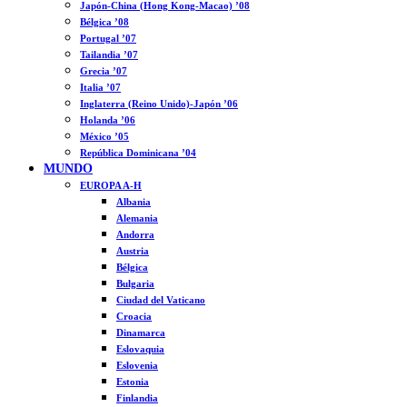
Japón-China (Hong Kong-Macao) ’08
Bélgica ’08
Portugal ’07
Tailandia ’07
Grecia ’07
Italia ’07
Inglaterra (Reino Unido)-Japón ’06
Holanda ’06
México ’05
República Dominicana ’04
MUNDO
EUROPA A-H
Albania
Alemania
Andorra
Austria
Bélgica
Bulgaria
Ciudad del Vaticano
Croacia
Dinamarca
Eslovaquia
Eslovenia
Estonia
Finlandia