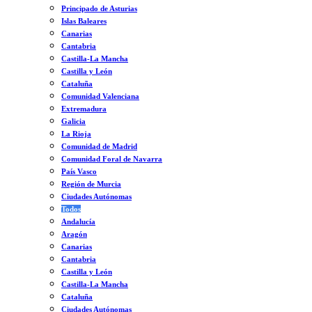
Principado de Asturias
Islas Baleares
Canarias
Cantabria
Castilla-La Mancha
Castilla y León
Cataluña
Comunidad Valenciana
Extremadura
Galicia
La Rioja
Comunidad de Madrid
Comunidad Foral de Navarra
País Vasco
Región de Murcia
Ciudades Autónomas
Todos
Andalucía
Aragón
Canarias
Cantabria
Castilla y León
Castilla-La Mancha
Cataluña
Ciudades Autónomas