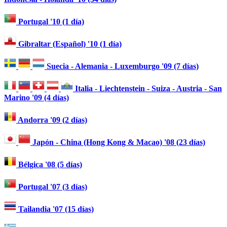
Portugal '10 (1 día)
Gibraltar (Español) '10 (1 día)
Suecia - Alemania - Luxemburgo '09 (7 días)
Italia - Liechtenstein - Suiza - Austria - San
Marino '09 (4 días)
Andorra '09 (2 días)
Japón - China (Hong Kong & Macao) '08 (23 días)
Bélgica '08 (5 días)
Portugal '07 (3 días)
Tailandia '07 (15 días)