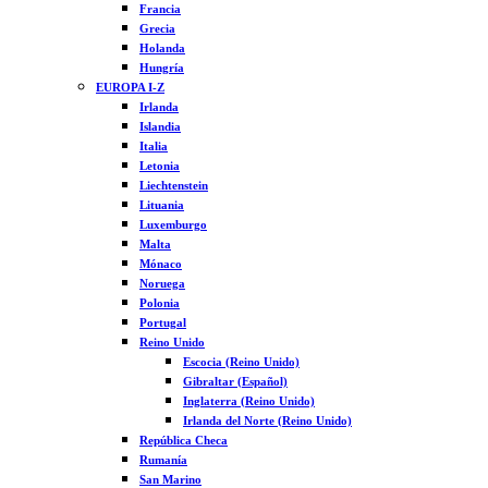
Francia
Grecia
Holanda
Hungría
EUROPA I-Z
Irlanda
Islandia
Italia
Letonia
Liechtenstein
Lituania
Luxemburgo
Malta
Mónaco
Noruega
Polonia
Portugal
Reino Unido
Escocia (Reino Unido)
Gibraltar (Español)
Inglaterra (Reino Unido)
Irlanda del Norte (Reino Unido)
República Checa
Rumanía
San Marino