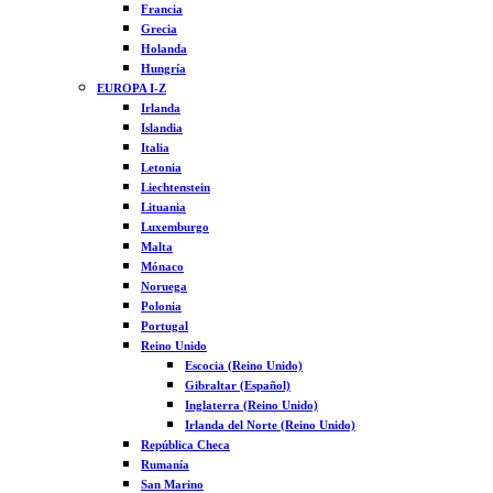
Francia
Grecia
Holanda
Hungría
EUROPA I-Z
Irlanda
Islandia
Italia
Letonia
Liechtenstein
Lituania
Luxemburgo
Malta
Mónaco
Noruega
Polonia
Portugal
Reino Unido
Escocia (Reino Unido)
Gibraltar (Español)
Inglaterra (Reino Unido)
Irlanda del Norte (Reino Unido)
República Checa
Rumanía
San Marino