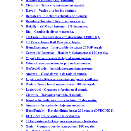
Booking – Hoteles y alojamientos.
Civitatis – Tours y excursiones en español.
Kayak – Vuelos a todos los destinos.
Rentalcars – Coches y vehículos de alquiler.
Revolut – Tarjeta obligatoria para viajar.
Holafly – eSIM con Internet: 5% descuento.
Ria – Cambio de divisa y moneda.
TheFork – Restaurantes: 25€ descuento (81905911).
JR Pass – Japan Rail Pass para Japón.
HomeExchange – Intercambio de casas: 250GP regalo.
Central de Reservas – Hoteles y alojamientos: 10€ regalo.
Voyage Privé – Viajes de lujo al mejor precio.
Vrbo – Casas vacacionales por todo el mundo.
GetYourGuide – Actividades/experiencias/tours.
Amazon – Guías de viaje de todo el mundo.
Logitravel – Agencia: circuitos, paquetes, chollos…
Omio – Tren y bus al mejor precio: 10€ de regalo.
Logitravel – Cruceros y ferries en el mundo.
Civitatis – Traslados por todo el mundo.
Klook – Actividades y tours en Asia: 5€ descuento.
Amazon – Artículos de viaje que necesitas.
HotelTonight – Hoteles última hora: 20€ regalo (DVECINO1).
IATI – Seguro de viaje: 5% descuento.
Ticketmaster – Tickets para conciertos y festivales.
Omio – Comparador de transportes: 10€ regalo.