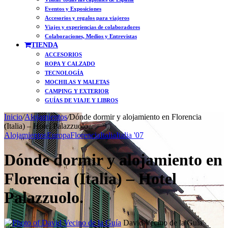
Eventos y Exposiciones
Accesorios y regalos para viajeros
Viajes y experiencias de colaboradores
Colaboraciones, Medios y Entrevistas
TIENDA
ACCESORIOS
ROPA Y CALZADO
TECNOLOGÍA
MOCHILAS Y MALETAS
CAMPING Y EXTERIOR
GUÍAS DE VIAJE Y LIBROS
Inicio
/
Alojamientos
/
Dónde dormir y alojamiento en Florencia
(Italia) – Hotel Palazzuolo.
Alojamientos
Europa
Florencia
Italia
Italia '07
Dónde dormir y alojamiento en
Florencia (Italia) – Hotel
Palazzuolo.
Follow
Send
David Vecino de la Guía