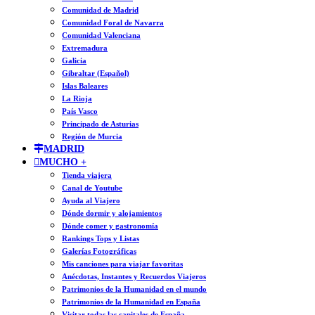
Comunidad de Madrid
Comunidad Foral de Navarra
Comunidad Valenciana
Extremadura
Galicia
Gibraltar (Español)
Islas Baleares
La Rioja
País Vasco
Principado de Asturias
Región de Murcia
MADRID
MUCHO +
Tienda viajera
Canal de Youtube
Ayuda al Viajero
Dónde dormir y alojamientos
Dónde comer y gastronomía
Rankings Tops y Listas
Galerías Fotográficas
Mis canciones para viajar favoritas
Anécdotas, Instantes y Recuerdos Viajeros
Patrimonios de la Humanidad en el mundo
Patrimonios de la Humanidad en España
Visitar todas las capitales de España