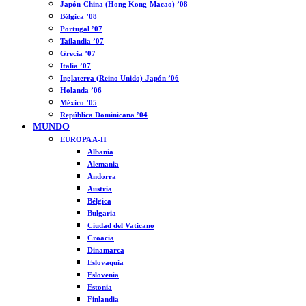
Japón-China (Hong Kong-Macao) ’08
Bélgica ’08
Portugal ’07
Tailandia ’07
Grecia ’07
Italia ’07
Inglaterra (Reino Unido)-Japón ’06
Holanda ’06
México ’05
República Dominicana ’04
MUNDO
EUROPA A-H
Albania
Alemania
Andorra
Austria
Bélgica
Bulgaria
Ciudad del Vaticano
Croacia
Dinamarca
Eslovaquia
Eslovenia
Estonia
Finlandia