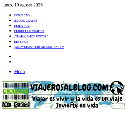
lunes, 10 agosto 2026
CONTACTO
¡EBOOK GRATIS!
QUIÉN SOY
CURRÍCULO VIAJERO
¿TRABAJAMOS JUNTOS?
DESTINOS
¿ME AYUDAS A CREAR CONTENIDO?
Artículo
al
Buscar
azar
Menú