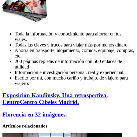
Toda la información y conocimiento para ahorrar en tus
viajes.
Todas las claves y trucos para viajar más por menos dinero.
Ahorra en transporte, alojamiento, comida, equipaje, compras,
etc.
200 páginas repletas de información con 500 enlaces de
utilidad
Información e investigación personal, real y experiencial.
Escrito por mí, con mucho cariño y trabajo, de viajero para
viajero.
Exposición
Exposición Kandinsky. Una retrospectiva.
Kandinsky.
CentroCentro Cibeles Madrid.
Una
retrospectiva.
Florencia
Florencia en 32 imágenes.
CentroCentro
en
Cibeles
32
Artículos relacionados
Madrid.
imágenes.