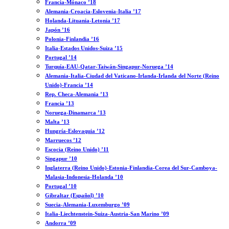
Francia-Mónaco ’18
Alemania-Croacia-Eslovenia-Italia ’17
Holanda-Lituania-Letonia ’17
Japón ’16
Polonia-Finlandia ’16
Italia-Estados Unidos-Suiza ’15
Portugal ’14
Turquía-EAU-Qatar-Taiwán-Singapur-Noruega ’14
Alemania-Italia-Ciudad del Vaticano-Irlanda-Irlanda del Norte (Reino
Unido)-Francia ’14
Rep. Checa-Alemania ’13
Francia ’13
Noruega-Dinamarca ’13
Malta ’13
Hungría-Eslovaquia ’12
Marruecos ’12
Escocia (Reino Unido) ’11
Singapur ’10
Inglaterra (Reino Unido)-Estonia-Finlandia-Corea del Sur-Camboya-
Malasia-Indonesia-Holanda ’10
Portugal ’10
Gibraltar (Español) ’10
Suecia-Alemania-Luxemburgo ’09
Italia-Liechtenstein-Suiza-Austria-San Marino ’09
Andorra ’09