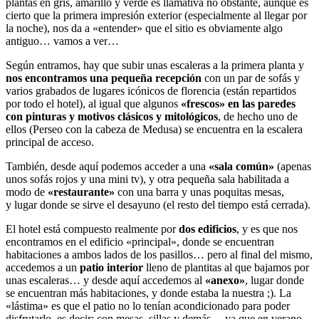
plantas en gris, amarillo y verde es llamativa no obstante, aunque es
cierto que la primera impresión exterior (especialmente al llegar por
la noche), nos da a «entender» que el sitio es obviamente algo
antiguo… vamos a ver…
Según entramos, hay que subir unas escaleras a la primera planta y
nos encontramos una pequeña recepción
con un par de sofás y
varios grabados de lugares icónicos de florencia (están repartidos
por todo el hotel), al igual que algunos
«frescos» en las paredes
con pinturas y motivos clásicos y mitológicos
, de hecho uno de
ellos (Perseo con la cabeza de Medusa) se encuentra en la escalera
principal de acceso.
También, desde aquí podemos acceder a una
«sala común»
(apenas
unos sofás rojos y una mini tv), y otra pequeña sala habilitada a
modo de
«restaurante»
con una barra y unas poquitas mesas,
y lugar donde se sirve el desayuno (el resto del tiempo está cerrada).
El hotel está compuesto realmente por
dos edificios
, y es que nos
encontramos en el edificio «principal», donde se encuentran
habitaciones a ambos lados de los pasillos… pero al final del mismo,
accedemos a un
patio interior
lleno de plantitas al que bajamos por
unas escaleras… y desde aquí accedemos al
«anexo»
, lugar donde
se encuentran más habitaciones, y donde estaba la nuestra ;). La
«lástima» es que el patio no lo tenían acondicionado para poder
disfrutarlo, es decir: con mesas, sillas y demás… ya que en verano