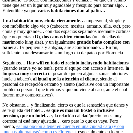
tiene que ser un lugar muy agradable y fresquito para tomar algo…
Entendible ya que
varias habitaciones dan al patio…
Una habitación muy chula ciertamente…
Impersonal, simple y
con mobiliario algo viejo (cabecero, mesitas, armario, silla, etc), pero
chula y muy grande… con dos espacios separados mediante cortinas
(que no puertas xD),
dos camas bien cómodas
(una de ellas de
matrimonio king size), y un igualmente
grande baño completo con
bañera
. Tv pequeñita y antigua, aire acondicionado… En fin,
suficiente para descansar tras un largo día de pateo por Florencia…
Seguimos…
Hay wifi en todo el recinto incluyendo habitaciones
(cuando estuve yo no tenía, pero sí equipo con acceso a Internet),
la
limpieza muy correcta
(a pesar de que en algunas zonas interiores
huele a tabaco),
al igual que la atención al cliente
, siendo el
personal de recepción cercano y atento (inclusive con un importante
problema personal que tuvimos y que no viene al caso, ante el cual
fueron muy comprensivos).
No obstante… y finalizando, cierto es que la sensación que tienes y
se te queda del hotel…
es que es más un hostel o inclusive
pensión, que un hotel…
y la relación calidad/precio no es muy
correcta ni está muy ajustada… caro para lo que es vaya. Pero
bueno,
es una opción a tener en cuenta en una ciudad cara (y con
muchas alternativas) como es Florencia
, especialmente en lo que