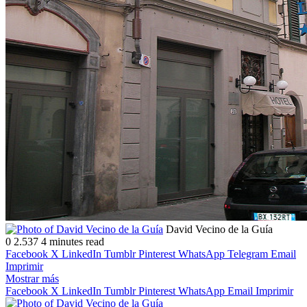
Follow
Send
David Vecino de la Guía
on
an
0
2.537
4 minutes read
X
email
Facebook
X
LinkedIn
Tumblr
Pinterest
WhatsApp
Telegram
Email
Imprimir
Mostrar más
Facebook
X
LinkedIn
Tumblr
Pinterest
WhatsApp
Email
Imprimir