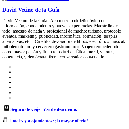
David Vecino de la Guía
David Vecino de la Guía | Acuario y madrileño, ávido de
información, conocimiento y nuevas experiencias. Maestrillo de
todo, maestro de nada y profesional de mucho: turismo, protocolo,
eventos, marketing, publicidad, informática, formación, terapias
alternativas, etc... Cinéfilo, devorador de libros, electrónico musical,
futbolero de pro y cervecero gastronómico. Viajero empedernido
como mayor pasión y fin, a ratos turista. Ética, moral, valores,
coherencia, y demócrata liberal conservador convencido.
Sitio
web
Facebook
X
LinkedIn
Flickr
YouTube
Instagram
Seguro de viaje: 5% de descuento.
Hoteles y alojamientos: ¡la mayor oferta!