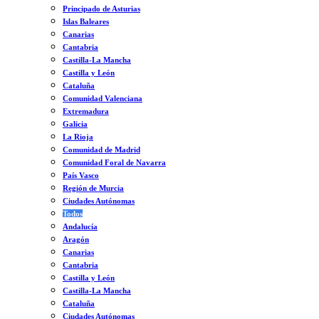
Principado de Asturias
Islas Baleares
Canarias
Cantabria
Castilla-La Mancha
Castilla y León
Cataluña
Comunidad Valenciana
Extremadura
Galicia
La Rioja
Comunidad de Madrid
Comunidad Foral de Navarra
País Vasco
Región de Murcia
Ciudades Autónomas
Todos
Andalucía
Aragón
Canarias
Cantabria
Castilla y León
Castilla-La Mancha
Cataluña
Ciudades Autónomas