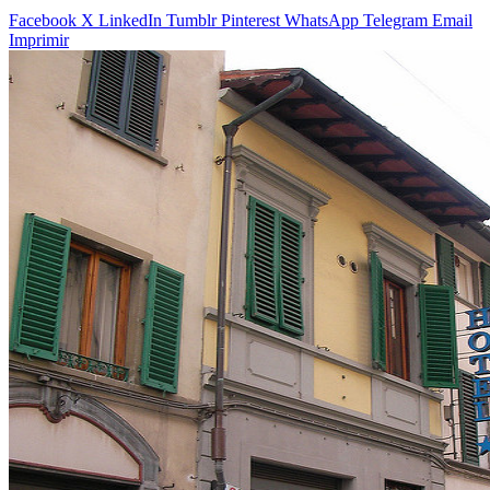
Facebook
X
LinkedIn
Tumblr
Pinterest
WhatsApp
Telegram
Email
Imprimir