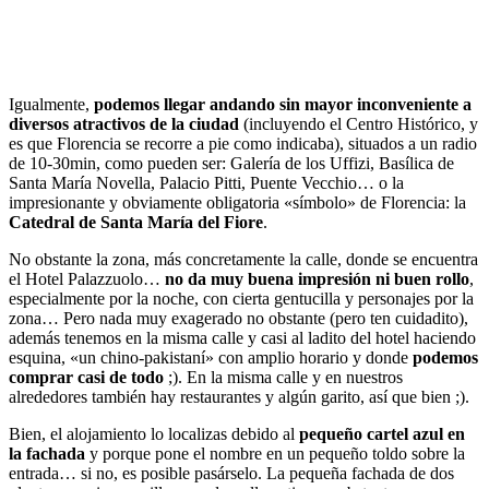
Igualmente,
podemos llegar andando sin mayor inconveniente a
diversos atractivos de la ciudad
(incluyendo el Centro Histórico, y
es que Florencia se recorre a pie como indicaba), situados a un radio
de 10-30min, como pueden ser: Galería de los Uffizi, Basílica de
Santa María Novella, Palacio Pitti, Puente Vecchio… o la
impresionante y obviamente obligatoria «símbolo» de Florencia: la
Catedral de Santa María del Fiore
.
No obstante la zona, más concretamente la calle, donde se encuentra
el Hotel Palazzuolo…
no da muy buena impresión ni buen rollo
,
especialmente por la noche, con cierta gentucilla y personajes por la
zona… Pero nada muy exagerado no obstante (pero ten cuidadito),
además tenemos en la misma calle y casi al ladito del hotel haciendo
esquina, «un chino-pakistaní» con amplio horario y donde
podemos
comprar casi de todo
;). En la misma calle y en nuestros
alrededores también hay restaurantes y algún garito, así que bien ;).
Bien, el alojamiento lo localizas debido al
pequeño cartel azul en
la fachada
y porque pone el nombre en un pequeño toldo sobre la
entrada… si no, es posible pasárselo. La pequeña fachada de dos