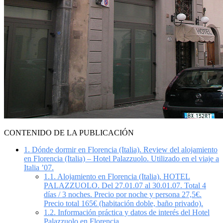
CONTENIDO DE LA PUBLICACIÓN
1.
Dónde dormir en Florencia (Italia). Review del alojamiento
en Florencia (Italia) – Hotel Palazzuolo. Utilizado en el viaje a
Italia ’07.
1.1.
Alojamiento en Florencia (Italia). HOTEL
PALAZZUOLO. Del 27.01.07 al 30.01.07. Total 4
días / 3 noches. Precio por noche y persona 27,5€.
Precio total 165€ (habitación doble, baño privado).
1.2.
Información práctica y datos de interés del Hotel
Palazzuolo en Florencia.