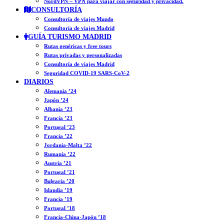
NordVPN – VPN para viajar con seguridad y privacidad.
CONSULTORÍA
Consultoría de viajes Mundo
Consultoría de viajes Madrid
GUÍA TURISMO MADRID
Rutas genéricas y free tours
Rutas privadas y personalizadas
Consultoría de viajes Madrid
Seguridad COVID-19 SARS-CoV-2
DIARIOS
Alemania ’24
Japón ’24
Albania ’23
Francia ’23
Portugal ’23
Francia ’22
Jordania-Malta ’22
Rumanía ’22
Austria ’21
Portugal ’21
Bulgaria ’20
Islandia ’19
Francia ’19
Portugal ’18
Francia-China-Japón ’18