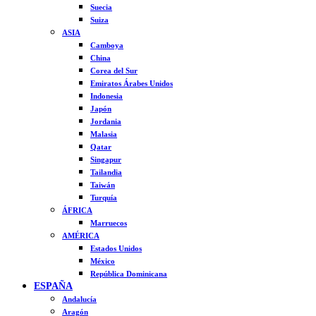
Suecia
Suiza
ASIA
Camboya
China
Corea del Sur
Emiratos Árabes Unidos
Indonesia
Japón
Jordania
Malasia
Qatar
Singapur
Tailandia
Taiwán
Turquía
ÁFRICA
Marruecos
AMÉRICA
Estados Unidos
México
República Dominicana
ESPAÑA
Andalucía
Aragón