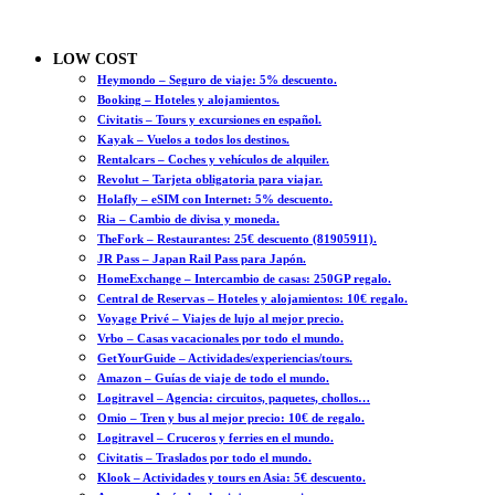
LOW COST
Heymondo – Seguro de viaje: 5% descuento.
Booking – Hoteles y alojamientos.
Civitatis – Tours y excursiones en español.
Kayak – Vuelos a todos los destinos.
Rentalcars – Coches y vehículos de alquiler.
Revolut – Tarjeta obligatoria para viajar.
Holafly – eSIM con Internet: 5% descuento.
Ria – Cambio de divisa y moneda.
TheFork – Restaurantes: 25€ descuento (81905911).
JR Pass – Japan Rail Pass para Japón.
HomeExchange – Intercambio de casas: 250GP regalo.
Central de Reservas – Hoteles y alojamientos: 10€ regalo.
Voyage Privé – Viajes de lujo al mejor precio.
Vrbo – Casas vacacionales por todo el mundo.
GetYourGuide – Actividades/experiencias/tours.
Amazon – Guías de viaje de todo el mundo.
Logitravel – Agencia: circuitos, paquetes, chollos…
Omio – Tren y bus al mejor precio: 10€ de regalo.
Logitravel – Cruceros y ferries en el mundo.
Civitatis – Traslados por todo el mundo.
Klook – Actividades y tours en Asia: 5€ descuento.