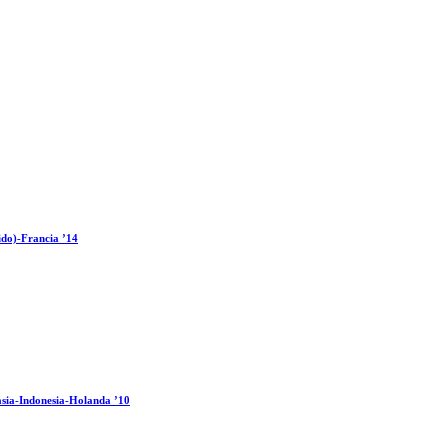
ido)-Francia ’14
sia-Indonesia-Holanda ’10