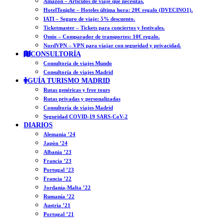
Amazon – Artículos de viaje que necesitas.
HotelTonight – Hoteles última hora: 20€ regalo (DVECINO1).
IATI – Seguro de viaje: 5% descuento.
Ticketmaster – Tickets para conciertos y festivales.
Omio – Comparador de transportes: 10€ regalo.
NordVPN – VPN para viajar con seguridad y privacidad.
CONSULTORÍA
Consultoría de viajes Mundo
Consultoría de viajes Madrid
GUÍA TURISMO MADRID
Rutas genéricas y free tours
Rutas privadas y personalizadas
Consultoría de viajes Madrid
Seguridad COVID-19 SARS-CoV-2
DIARIOS
Alemania ’24
Japón ’24
Albania ’23
Francia ’23
Portugal ’23
Francia ’22
Jordania-Malta ’22
Rumanía ’22
Austria ’21
Portugal ’21