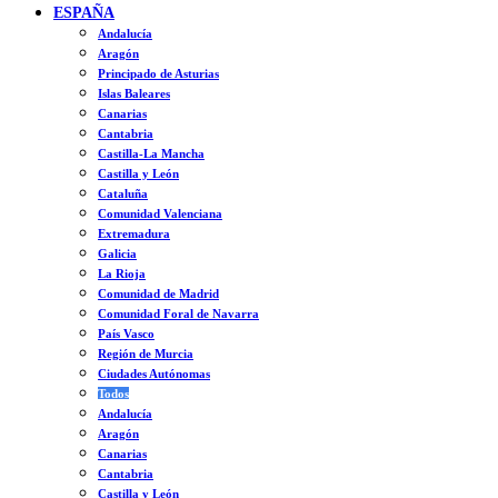
ESPAÑA
Andalucía
Aragón
Principado de Asturias
Islas Baleares
Canarias
Cantabria
Castilla-La Mancha
Castilla y León
Cataluña
Comunidad Valenciana
Extremadura
Galicia
La Rioja
Comunidad de Madrid
Comunidad Foral de Navarra
País Vasco
Región de Murcia
Ciudades Autónomas
Todos
Andalucía
Aragón
Canarias
Cantabria
Castilla y León