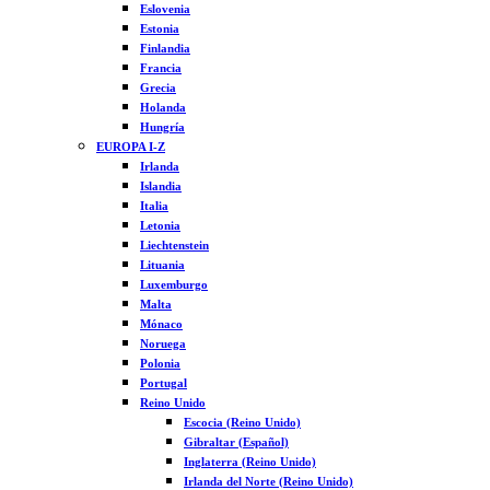
Eslovenia
Estonia
Finlandia
Francia
Grecia
Holanda
Hungría
EUROPA I-Z
Irlanda
Islandia
Italia
Letonia
Liechtenstein
Lituania
Luxemburgo
Malta
Mónaco
Noruega
Polonia
Portugal
Reino Unido
Escocia (Reino Unido)
Gibraltar (Español)
Inglaterra (Reino Unido)
Irlanda del Norte (Reino Unido)