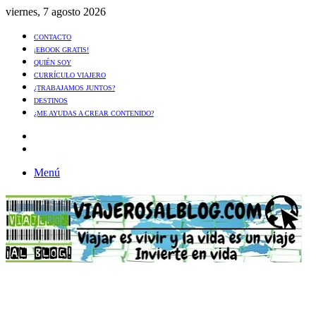
viernes, 7 agosto 2026
CONTACTO
¡EBOOK GRATIS!
QUIÉN SOY
CURRÍCULO VIAJERO
¿TRABAJAMOS JUNTOS?
DESTINOS
¿ME AYUDAS A CREAR CONTENIDO?
Artículo
al
Buscar
azar
Menú