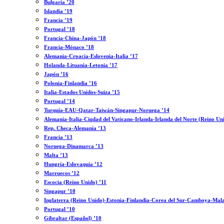
Bulgaria ’20
Islandia ’19
Francia ’19
Portugal ’18
Francia-China-Japón ’18
Francia-Mónaco ’18
Alemania-Croacia-Eslovenia-Italia ’17
Holanda-Lituania-Letonia ’17
Japón ’16
Polonia-Finlandia ’16
Italia-Estados Unidos-Suiza ’15
Portugal ’14
Turquía-EAU-Qatar-Taiwán-Singapur-Noruega ’14
Alemania-Italia-Ciudad del Vaticano-Irlanda-Irlanda del Norte (Reino Un
Rep. Checa-Alemania ’13
Francia ’13
Noruega-Dinamarca ’13
Malta ’13
Hungría-Eslovaquia ’12
Marruecos ’12
Escocia (Reino Unido) ’11
Singapur ’10
Inglaterra (Reino Unido)-Estonia-Finlandia-Corea del Sur-Camboya-Mala
Portugal ’10
Gibraltar (Español) ’10