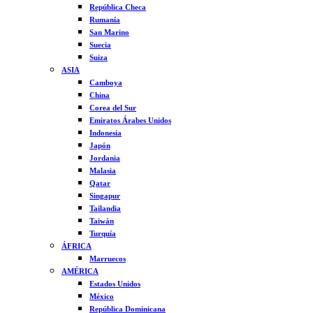
República Checa
Rumanía
San Marino
Suecia
Suiza
ASIA
Camboya
China
Corea del Sur
Emiratos Árabes Unidos
Indonesia
Japón
Jordania
Malasia
Qatar
Singapur
Tailandia
Taiwán
Turquía
ÁFRICA
Marruecos
AMÉRICA
Estados Unidos
México
República Dominicana