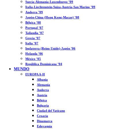
Suecia-Alemania-Luxemburgo ’09
Italia-Liechtenstein-Suiza-Austria-San Marino ’09
Andorra ’09
Japón-China (Hong Kong-Macao) ’08
Bélgica ’08
Portugal ’07
Tailandia ’07
Grecia ’07
Italia ’07
Inglaterra (Reino Unido)-Japón ’06
Holanda ’06
México ’05
República Dominicana ’04
MUNDO
EUROPA A-H
Albania
Alemania
Andorra
Austria
Bélgica
Bulgaria
Ciudad del Vaticano
Croacia
Dinamarca
Eslovaquia