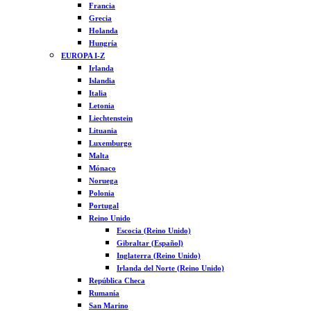
Francia
Grecia
Holanda
Hungría
EUROPA I-Z
Irlanda
Islandia
Italia
Letonia
Liechtenstein
Lituania
Luxemburgo
Malta
Mónaco
Noruega
Polonia
Portugal
Reino Unido
Escocia (Reino Unido)
Gibraltar (Español)
Inglaterra (Reino Unido)
Irlanda del Norte (Reino Unido)
República Checa
Rumanía
San Marino