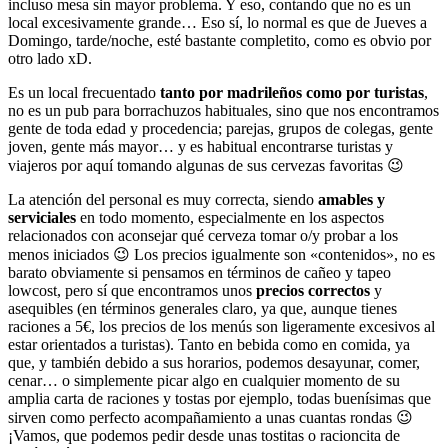
incluso mesa sin mayor problema. Y eso, contando que no es un
local excesivamente grande… Eso sí, lo normal es que de Jueves a
Domingo, tarde/noche, esté bastante completito, como es obvio por
otro lado xD.
Es un local frecuentado
tanto por madrileños como por turistas
,
no es un pub para borrachuzos habituales, sino que nos encontramos
gente de toda edad y procedencia; parejas, grupos de colegas, gente
joven, gente más mayor… y es habitual encontrarse turistas y
viajeros por aquí tomando algunas de sus cervezas favoritas 😉
La atención del personal es muy correcta, siendo
amables y
serviciales
en todo momento, especialmente en los aspectos
relacionados con aconsejar qué cerveza tomar o/y probar a los
menos iniciados 😉 Los precios igualmente son «contenidos», no es
barato obviamente si pensamos en términos de cañeo y tapeo
lowcost, pero sí que encontramos unos
precios correctos
y
asequibles (en términos generales claro, ya que, aunque tienes
raciones a 5€, los precios de los menús son ligeramente excesivos al
estar orientados a turistas). Tanto en bebida como en comida, ya
que, y también debido a sus horarios, podemos desayunar, comer,
cenar… o simplemente picar algo en cualquier momento de su
amplia carta de raciones y tostas por ejemplo, todas buenísimas que
sirven como perfecto acompañamiento a unas cuantas rondas 😉
¡Vamos, que podemos pedir desde unas tostitas o racioncita de