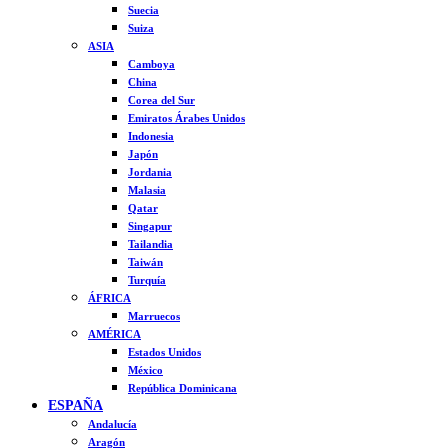
Suecia
Suiza
ASIA
Camboya
China
Corea del Sur
Emiratos Árabes Unidos
Indonesia
Japón
Jordania
Malasia
Qatar
Singapur
Tailandia
Taiwán
Turquía
ÁFRICA
Marruecos
AMÉRICA
Estados Unidos
México
República Dominicana
ESPAÑA
Andalucía
Aragón