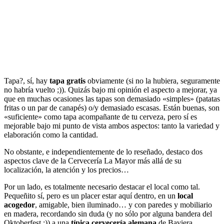
Tapa?, sí, hay
tapa gratis
obviamente (si no la hubiera, seguramente
no habría vuelto ;)). Quizás bajo mi opinión el aspecto a mejorar, ya
que en muchas ocasiones las tapas son demasiado «simples» (patatas
fritas o un par de canapés) o/y demasiado escasas. Están buenas, son
«suficiente» como tapa acompañante de tu cerveza, pero sí es
mejorable bajo mi punto de vista ambos aspectos: tanto la variedad y
elaboración como la cantidad.
No obstante, e independientemente de lo reseñado, destaco dos
aspectos clave de la Cervecería La Mayor más allá de su
localización, la atención y los precios…
Por un lado, es totalmente necesario destacar el local como tal.
Pequeñito sí, pero es un placer estar aquí dentro, en un
local
acogedor
, amigable, bien iluminado… y con paredes y mobiliario
en madera, recordando sin duda (y no sólo por alguna bandera del
Oktoberfest ;)) a una
típica cervecería alemana
de Baviera.