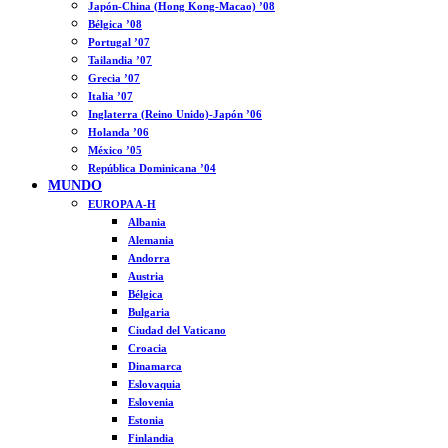
Japón-China (Hong Kong-Macao) ’08
Bélgica ’08
Portugal ’07
Tailandia ’07
Grecia ’07
Italia ’07
Inglaterra (Reino Unido)-Japón ’06
Holanda ’06
México ’05
República Dominicana ’04
MUNDO
EUROPA A-H
Albania
Alemania
Andorra
Austria
Bélgica
Bulgaria
Ciudad del Vaticano
Croacia
Dinamarca
Eslovaquia
Eslovenia
Estonia
Finlandia