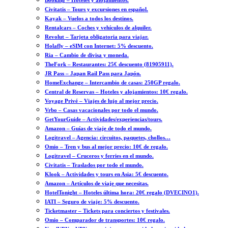
Booking – Hoteles y alojamientos.
Civitatis – Tours y excursiones en español.
Kayak – Vuelos a todos los destinos.
Rentalcars – Coches y vehículos de alquiler.
Revolut – Tarjeta obligatoria para viajar.
Holafly – eSIM con Internet: 5% descuento.
Ria – Cambio de divisa y moneda.
TheFork – Restaurantes: 25€ descuento (81905911).
JR Pass – Japan Rail Pass para Japón.
HomeExchange – Intercambio de casas: 250GP regalo.
Central de Reservas – Hoteles y alojamientos: 10€ regalo.
Voyage Privé – Viajes de lujo al mejor precio.
Vrbo – Casas vacacionales por todo el mundo.
GetYourGuide – Actividades/experiencias/tours.
Amazon – Guías de viaje de todo el mundo.
Logitravel – Agencia: circuitos, paquetes, chollos…
Omio – Tren y bus al mejor precio: 10€ de regalo.
Logitravel – Cruceros y ferries en el mundo.
Civitatis – Traslados por todo el mundo.
Klook – Actividades y tours en Asia: 5€ descuento.
Amazon – Artículos de viaje que necesitas.
HotelTonight – Hoteles última hora: 20€ regalo (DVECINO1).
IATI – Seguro de viaje: 5% descuento.
Ticketmaster – Tickets para conciertos y festivales.
Omio – Comparador de transportes: 10€ regalo.