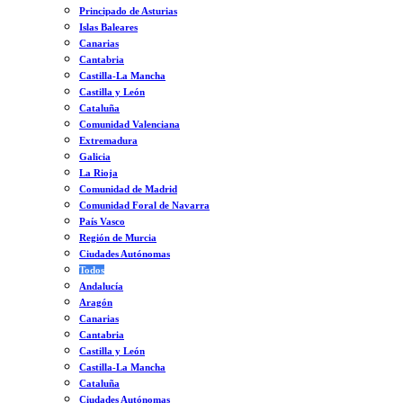
Principado de Asturias
Islas Baleares
Canarias
Cantabria
Castilla-La Mancha
Castilla y León
Cataluña
Comunidad Valenciana
Extremadura
Galicia
La Rioja
Comunidad de Madrid
Comunidad Foral de Navarra
País Vasco
Región de Murcia
Ciudades Autónomas
Todos
Andalucía
Aragón
Canarias
Cantabria
Castilla y León
Castilla-La Mancha
Cataluña
Ciudades Autónomas