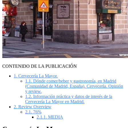
CONTENIDO DE LA PUBLICACIÓN
1.
Cervecería La Mayor.
1.1.
Dónde comer/beber y gastronomía, en Madrid
(Comunidad de Madrid, España). Cervecería. Opinión
y review.
1.2.
Información práctica y datos de interés de la
Cervecería La Mayor en Madrid.
2.
Review Overview
2.1.
76%
2.1.1.
MEDIA