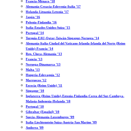
Francia-Mónaco ’18
Alemania-Croacia-Eslovenia-Italia ’17
Holanda-Lituania-Letonia ’17
Japón ’16
Polonia-Finlandia ’16
Italia-Estados Unidos-Suiza ’15
Portugal ’14
Turquía-EAU-Qatar-Taiwán-Singapur-Noruega ’14
Alemania-Italia-Ciudad del Vaticano-Irlanda-Irlanda del Norte (Reino
Unido)-Francia ’14
Rep. Checa-Alemania ’13
Francia ’13
Noruega-Dinamarca ’13
Malta ’13
Hungría-Eslovaquia ’12
Marruecos ’12
Escocia (Reino Unido) ’11
Singapur ’10
Inglaterra (Reino Unido)-Estonia-Finlandia-Corea del Sur-Camboya-
Malasia-Indonesia-Holanda ’10
Portugal ’10
Gibraltar (Español) ’10
Suecia-Alemania-Luxemburgo ’09
Italia-Liechtenstein-Suiza-Austria-San Marino ’09
Andorra ’09