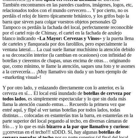
También encontramos en las paredes cuadros, imágenes, logos, etc,
relacionados todos con el mundo cervecero… Y por cierto, no os
perdáis el reloj de hierro típicamente británico, y los grifos bajo la
barra que sirven para colgar vuestros objetos personales 😉
Tampoco os perdáis la fachada del local, perfectamente reconocible
por el cartel rojo de Chimay, el cartel en la fachada de azulejo
blanco indicando «
La Mayor: Cervezas y Vinos
» y la puerta llena
de carteles y flanqueada por dos farolillos, pero especialmente la
ventana lateral… La cual suele llamar muchísimo la atención debido
a su decoración interior (la cambian en ocasiones) con infinidad de
botellas y cieeentos de chapas, unas encima de otras… originando
que, como mínimo, te llame la atención, saques una foto y te asomes
a la cervecería… ¡Muy llamativo sin duda y un buen ejemplo de
«marketing visual»!
Y por otro lado, y enlazando directamente con lo anterior, es la
cerveza en sí… El local está inundado de
botellas de cerveza por
todos lados
, es simplemente espectacular y lo que sin duda más
llama la atención cuando entras… Recuerdo la primera vez que
entré aquí, y flipé al ver tantas botellas por todos lados, todas
distintas… colocadas en estanterías tras la barra, en estanterías en la
parte superior del local pegando al techo, en diversas cámaras de
frío… y lo que es más
bizarro a la par que llamativo y curioso
:
¡¡¡cervezas en el techo!!! xDDD. Sí, hay algunas
botellas de
cerveza pegadas al techo
por su parte superior (al final del local