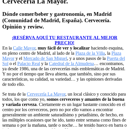
Cervecería La Mayor.
Dónde comer/beber y gastronomía, en Madrid
(Comunidad de Madrid, España). Cervecería.
Opinión y review.
¡RESÉRVA AQUÍ TU RESTAURANTE AL MEJOR
PRECIO!
En la
Calle Mayor
,
muy fácil de ver y localizar
haciendo esquina,
en pleno centro de Madrid, al lado de la
Plaza de la Villa
, la
Plaza
Mayor
y el
Mercado de San Miguel
, y a unos pasos de la
Puerta del
Sol
o el
Palacio Real
y la
Catedral de la Almudena
… encontramos,
ya desde 1986, una de las cervecerías más emblemáticas de Madrid.
Y no por el tiempo que lleva abierta, que también, sino por sus
características, su calidad, su variedad… y las opiniones derivadas
de todo ello.
Se trata de la
Cervecería La Mayor
, un local clásico y conocido para
todos, los que como yo,
somos cerveceros y amantes de la buena
y variada cerveza
. Ciertamente es un lugar bastante conocido en el
centro por los cerveceros, pero no por ello vamos a encontrar
generalmente un ambiente saturadísimo y petadísimo, de hecho, en
las múltiples ocasiones que he ido, tanto entre semana como fines de
semana o por la mañana, tarde o noche… he tenido hueco en barra o