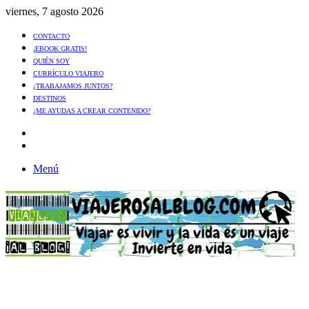
viernes, 7 agosto 2026
CONTACTO
¡EBOOK GRATIS!
QUIÉN SOY
CURRÍCULO VIAJERO
¿TRABAJAMOS JUNTOS?
DESTINOS
¿ME AYUDAS A CREAR CONTENIDO?
Artículo
al
Buscar
azar
Menú