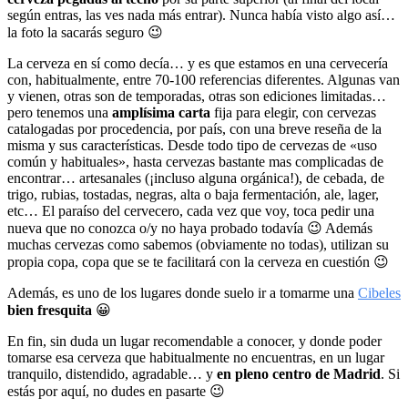
según entras, las ves nada más entrar). Nunca había visto algo así…
la foto la sacarás seguro 😉
La cerveza en sí como decía… y es que estamos en una cervecería
con, habitualmente, entre 70-100 referencias diferentes. Algunas van
y vienen, otras son de temporadas, otras son ediciones limitadas…
pero tenemos una
amplísima carta
fija para elegir, con cervezas
catalogadas por procedencia, por país, con una breve reseña de la
misma y sus características. Desde todo tipo de cervezas de «uso
común y habituales», hasta cervezas bastante mas complicadas de
encontrar… artesanales (¡incluso alguna orgánica!), de cebada, de
trigo, rubias, tostadas, negras, alta o baja fermentación, ale, lager,
etc… El paraíso del cervecero, cada vez que voy, toca pedir una
nueva que no conozca o/y no haya probado todavía 😉 Además
muchas cervezas como sabemos (obviamente no todas), utilizan su
propia copa, copa que se te facilitará con la cerveza en cuestión 😉
Además, es uno de los lugares donde suelo ir a tomarme una
Cibeles
bien fresquita
😀
En fin, sin duda un lugar recomendable a conocer, y donde poder
tomarse esa cerveza que habitualmente no encuentras, en un lugar
tranquilo, distendido, agradable… y
en pleno centro de Madrid
. Si
estás por aquí, no dudes en pasarte 😉