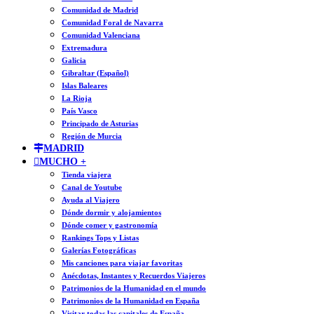
Comunidad de Madrid
Comunidad Foral de Navarra
Comunidad Valenciana
Extremadura
Galicia
Gibraltar (Español)
Islas Baleares
La Rioja
País Vasco
Principado de Asturias
Región de Murcia
MADRID
MUCHO +
Tienda viajera
Canal de Youtube
Ayuda al Viajero
Dónde dormir y alojamientos
Dónde comer y gastronomía
Rankings Tops y Listas
Galerías Fotográficas
Mis canciones para viajar favoritas
Anécdotas, Instantes y Recuerdos Viajeros
Patrimonios de la Humanidad en el mundo
Patrimonios de la Humanidad en España
Visitar todas las capitales de España