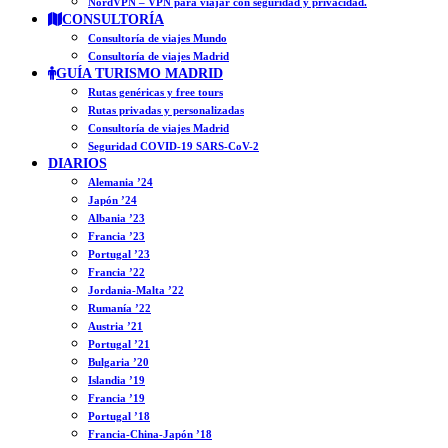
NordVPN – VPN para viajar con seguridad y privacidad.
CONSULTORÍA
Consultoría de viajes Mundo
Consultoría de viajes Madrid
GUÍA TURISMO MADRID
Rutas genéricas y free tours
Rutas privadas y personalizadas
Consultoría de viajes Madrid
Seguridad COVID-19 SARS-CoV-2
DIARIOS
Alemania ’24
Japón ’24
Albania ’23
Francia ’23
Portugal ’23
Francia ’22
Jordania-Malta ’22
Rumanía ’22
Austria ’21
Portugal ’21
Bulgaria ’20
Islandia ’19
Francia ’19
Portugal ’18
Francia-China-Japón ’18