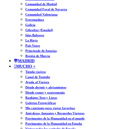
Comunidad de Madrid
Comunidad Foral de Navarra
Comunidad Valenciana
Extremadura
Galicia
Gibraltar (Español)
Islas Baleares
La Rioja
País Vasco
Principado de Asturias
Región de Murcia
MADRID
MUCHO +
Tienda viajera
Canal de Youtube
Ayuda al Viajero
Dónde dormir y alojamientos
Dónde comer y gastronomía
Rankings Tops y Listas
Galerías Fotográficas
Mis canciones para viajar favoritas
Anécdotas, Instantes y Recuerdos Viajeros
Patrimonios de la Humanidad en el mundo
Patrimonios de la Humanidad en España
Visitar todas las capitales de España