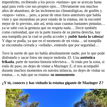
impertérrito, recibiendo a los pocos «turistas» que se acercan hasta
aquí para verlo con sus propios ojos… Obviamente son muchos
años de abandono, de las inclemencias climatológicas, de grafitis y
«trapos» varios… pero, a pesar de otras fotos anteriores que había
visto y que mostraban un peor estado de la estatua, me la encontré
mejor de lo previsto, aún así, tenía unas cuantas bastantes pintadas…
ya se sabe con la gentuza que no respeta nada… Decir también
como curiosidad, que en la parte trasera de su pierna derecha, hay
una trampilla por la cual se podía acceder y
¡subir hasta la cabeza
!
Y digo se podía, ya que en el momento de mi visita… tal trampilla
se encontraba cerrada y «sellada», entiendo que por seguridad…
Tuve la suerte de que no había absolutamente nadie, por lo que pude
disfrutarlo y sacar fotos sin mayor molestia :D. Una
auténtica
frikada
, parte de nuestra historia televisiva… Si estás por la zona, si
estás de paso, no dejes de visitar a Mazinger Z, el nos acompañó
durante muchos momentos en nuestra infancia, no dejes de visitar su
estatua… o, más que su estatua:
su monumento
.
¿Y tú, conoces y has visitado la estatua gigante de Mazinger Z?