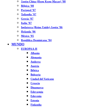
Japón-China (Hong Kong-Macao) ’08
Bélgica ’08
Portugal ’07
Tailandia ’07
Grecia ’07
Italia ’07
Inglaterra (Reino Unido)-Japón ’06
Holanda ’06
México ’05
República Dominicana ’04
MUNDO
EUROPA A-H
Albania
Alemania
Andorra
Austria
Bélgica
Bulgaria
Ciudad del Vaticano
Croacia
Dinamarca
Eslovaquia
Eslovenia
Estonia
Finlandia