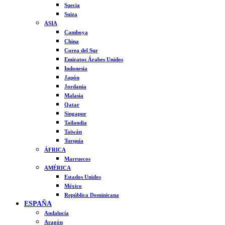
Suecia
Suiza
ASIA
Camboya
China
Corea del Sur
Emiratos Árabes Unidos
Indonesia
Japón
Jordania
Malasia
Qatar
Singapur
Tailandia
Taiwán
Turquía
ÁFRICA
Marruecos
AMÉRICA
Estados Unidos
México
República Dominicana
ESPAÑA
Andalucía
Aragón