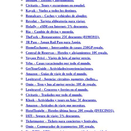
Booking – Hoteles y alojamientos.
Civitatis – Tours y excursiones en español.
Kayak – Vuelos a todos los destinos.
Rentalcars – Coches y vehículos de alquiler.
Revolut – Tarjeta obligatoria para viajar.
Holafly – eSIM con Internet: 5% descuento.
Ria – Cambio de divisa y moneda.
TheFork – Restaurantes: 25€ descuento (81905911).
JR Pass – Japan Rail Pass para Japón.
HomeExchange – Intercambio de casas: 250GP regalo.
Central de Reservas – Hoteles y alojamientos: 10€ regalo.
Voyage Privé – Viajes de lujo al mejor precio.
Vrbo – Casas vacacionales por todo el mundo.
GetYourGuide – Actividades/experiencias/tours.
Amazon – Guías de viaje de todo el mundo.
Logitravel – Agencia: circuitos, paquetes, chollos…
Omio – Tren y bus al mejor precio: 10€ de regalo.
Logitravel – Cruceros y ferries en el mundo.
Civitatis – Traslados por todo el mundo.
Klook – Actividades y tours en Asia: 5€ descuento.
Amazon – Artículos de viaje que necesitas.
HotelTonight – Hoteles última hora: 20€ regalo (DVECINO1).
IATI – Seguro de viaje: 5% descuento.
Ticketmaster – Tickets para conciertos y festivales.
Omio – Comparador de transportes: 10€ regalo.