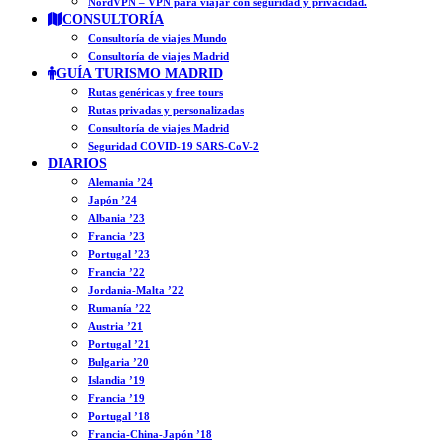
NordVPN – VPN para viajar con seguridad y privacidad.
CONSULTORÍA
Consultoría de viajes Mundo
Consultoría de viajes Madrid
GUÍA TURISMO MADRID
Rutas genéricas y free tours
Rutas privadas y personalizadas
Consultoría de viajes Madrid
Seguridad COVID-19 SARS-CoV-2
DIARIOS
Alemania ’24
Japón ’24
Albania ’23
Francia ’23
Portugal ’23
Francia ’22
Jordania-Malta ’22
Rumanía ’22
Austria ’21
Portugal ’21
Bulgaria ’20
Islandia ’19
Francia ’19
Portugal ’18
Francia-China-Japón ’18