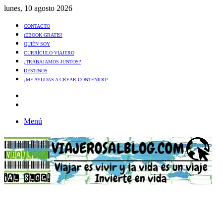
lunes, 10 agosto 2026
CONTACTO
¡EBOOK GRATIS!
QUIÉN SOY
CURRÍCULO VIAJERO
¿TRABAJAMOS JUNTOS?
DESTINOS
¿ME AYUDAS A CREAR CONTENIDO?
Artículo
al
Buscar
azar
Menú