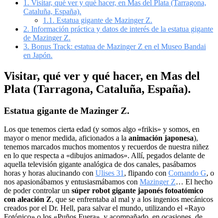
1.
Visitar, qué ver y qué hacer, en Mas del Plata (Tarragona,
Cataluña, España).
1.1.
Estatua gigante de Mazinger Z.
2.
Información práctica y datos de interés de la estatua gigante
de Mazinger Z.
3.
Bonus Track: estatua de Mazinger Z en el Museo Bandai
en Japón.
Visitar, qué ver y qué hacer, en Mas del
Plata (Tarragona, Cataluña, España).
Estatua gigante de Mazinger Z.
Los que tenemos cierta edad (y somos algo «frikis» y somos, en
mayor o menor medida, aficionados a la
animación japonesa
),
tenemos marcados muchos momentos y recuerdos de nuestra niñez
en lo que respecta a «dibujos animados». Allí, pegados delante de
aquella televisión gigante analógica de dos canales, pasábamos
horas y horas alucinando con
Ulises 31
, flipando con
Comando G
, o
nos apasionábamos y entusiasmábamos con
Mazinger Z
… El hecho
de poder controlar un
súper robot gigante japonés fotoatómico
con aleación Z
, que se enfrentaba al mal y a los ingenios mecánicos
creados por el Dr. Hell, para salvar el mundo, utilizando el «Rayo
Fotónico» o los «Puños Fuera», y acompañado, en ocasiones, de