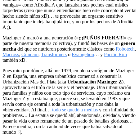
«amigas» como Afrodita A que lanzaban sus pechos cual misiles
torpederos (creo que nunca entendíamos bien este concepto al ver tal
hecho siendo niños xD)… te provocaba un orgasmo sensitivo
importante que te dejaba ojiplático, y no por los pechos de Afrodita
A ;).
Mazinger Z marcó a una generación («
¡¡¡PUÑOS FUERA!!!
» es
parte de nuestra memoria colectiva), y fundó las bases de un
genero
mecha
del que se nutrieron posteriormente clásicos como
Robotech
,
Macross
,
Gundam
,
Transformers
o
Evangelion
… y
Pacific Rim
también xD.
Pues mira por dónde, allá por 1979, en plena vorágine de Mazinger
Z en España, una empresa urbanística comenzó a construir la
Urbanización Mas del Plata (aka
Urbanización Mazinger Z
),
aprovechando el tirón de la serie y el personaje. Una urbanización
para familias y niños con todo tipo de servicios, cuyo reclamo era
Mazinger Z y la estatua que, parece ser, se levantó en 1983 y que
servía como eje central a toda la urbanización y nos daba la
«bienvenida». Al final…
todo se quedó a medias
y con infinidad de
problemas… La estatua se quedó ahí, abandonada, olvidada, viendo
pasar la vida como remanente de un pasado de batallas gloriosas…
Parece mentira, con la cantidad de veces que había salvado al
mundo :'(.