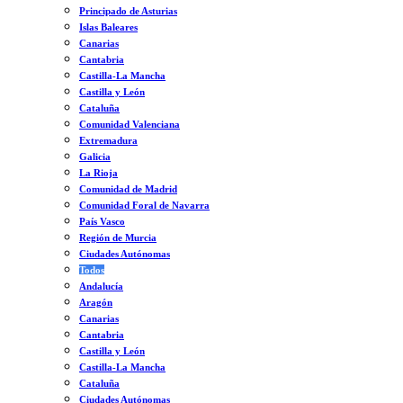
Principado de Asturias
Islas Baleares
Canarias
Cantabria
Castilla-La Mancha
Castilla y León
Cataluña
Comunidad Valenciana
Extremadura
Galicia
La Rioja
Comunidad de Madrid
Comunidad Foral de Navarra
País Vasco
Región de Murcia
Ciudades Autónomas
Todos
Andalucía
Aragón
Canarias
Cantabria
Castilla y León
Castilla-La Mancha
Cataluña
Ciudades Autónomas