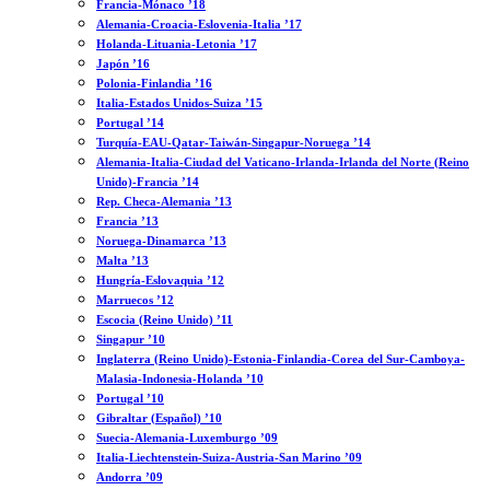
Francia-Mónaco ’18
Alemania-Croacia-Eslovenia-Italia ’17
Holanda-Lituania-Letonia ’17
Japón ’16
Polonia-Finlandia ’16
Italia-Estados Unidos-Suiza ’15
Portugal ’14
Turquía-EAU-Qatar-Taiwán-Singapur-Noruega ’14
Alemania-Italia-Ciudad del Vaticano-Irlanda-Irlanda del Norte (Reino
Unido)-Francia ’14
Rep. Checa-Alemania ’13
Francia ’13
Noruega-Dinamarca ’13
Malta ’13
Hungría-Eslovaquia ’12
Marruecos ’12
Escocia (Reino Unido) ’11
Singapur ’10
Inglaterra (Reino Unido)-Estonia-Finlandia-Corea del Sur-Camboya-
Malasia-Indonesia-Holanda ’10
Portugal ’10
Gibraltar (Español) ’10
Suecia-Alemania-Luxemburgo ’09
Italia-Liechtenstein-Suiza-Austria-San Marino ’09
Andorra ’09