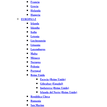
Francia
Grecia
Holanda
Hungría
EUROPA I-Z
Irlanda
Islandia
Italia
Letonia
Liechtenstein
Lituania
Luxemburgo
Malta
Mónaco
Noruega
Polonia
Portugal
Reino Unido
Escocia (Reino Unido)
Gibraltar (Español)
Inglaterra (Reino Unido)
Irlanda del Norte (Reino Unido)
República Checa
Rumanía
San Marino