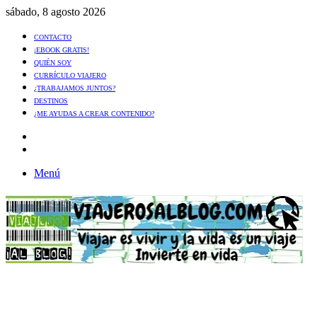
sábado, 8 agosto 2026
CONTACTO
¡EBOOK GRATIS!
QUIÉN SOY
CURRÍCULO VIAJERO
¿TRABAJAMOS JUNTOS?
DESTINOS
¿ME AYUDAS A CREAR CONTENIDO?
Artículo
al
Buscar
azar
Menú