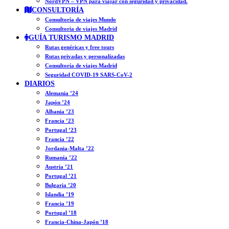
NordVPN – VPN para viajar con seguridad y privacidad.
CONSULTORÍA
Consultoría de viajes Mundo
Consultoría de viajes Madrid
GUÍA TURISMO MADRID
Rutas genéricas y free tours
Rutas privadas y personalizadas
Consultoría de viajes Madrid
Seguridad COVID-19 SARS-CoV-2
DIARIOS
Alemania ’24
Japón ’24
Albania ’23
Francia ’23
Portugal ’23
Francia ’22
Jordania-Malta ’22
Rumanía ’22
Austria ’21
Portugal ’21
Bulgaria ’20
Islandia ’19
Francia ’19
Portugal ’18
Francia-China-Japón ’18