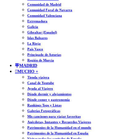
Comunidad de Madrid
Comunidad Foral de Navarra
Comunidad Valenciana
Extremadura
Galicia
Gibraltar (Español)
Islas Baleares
La Rioja
País Vasco
Principado de Asturias
Región de Murcia
MADRID
MUCHO +
Tienda viajera
Canal de Youtube
Ayuda al Viajero
Dónde dormir y alojamientos
Dónde comer y gastronomía
Rankings Tops y Listas
Galerías Fotográficas
Mis canciones para viajar favoritas
Anécdotas, Instantes y Recuerdos Viajeros
Patrimonios de la Humanidad en el mundo
Patrimonios de la Humanidad en España
Visitar todas las capitales de España