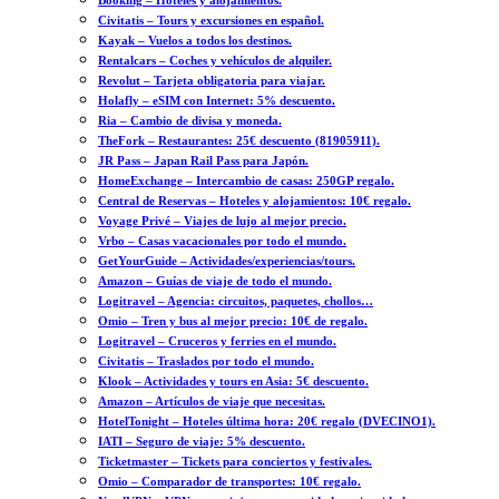
Booking – Hoteles y alojamientos.
Civitatis – Tours y excursiones en español.
Kayak – Vuelos a todos los destinos.
Rentalcars – Coches y vehículos de alquiler.
Revolut – Tarjeta obligatoria para viajar.
Holafly – eSIM con Internet: 5% descuento.
Ria – Cambio de divisa y moneda.
TheFork – Restaurantes: 25€ descuento (81905911).
JR Pass – Japan Rail Pass para Japón.
HomeExchange – Intercambio de casas: 250GP regalo.
Central de Reservas – Hoteles y alojamientos: 10€ regalo.
Voyage Privé – Viajes de lujo al mejor precio.
Vrbo – Casas vacacionales por todo el mundo.
GetYourGuide – Actividades/experiencias/tours.
Amazon – Guías de viaje de todo el mundo.
Logitravel – Agencia: circuitos, paquetes, chollos…
Omio – Tren y bus al mejor precio: 10€ de regalo.
Logitravel – Cruceros y ferries en el mundo.
Civitatis – Traslados por todo el mundo.
Klook – Actividades y tours en Asia: 5€ descuento.
Amazon – Artículos de viaje que necesitas.
HotelTonight – Hoteles última hora: 20€ regalo (DVECINO1).
IATI – Seguro de viaje: 5% descuento.
Ticketmaster – Tickets para conciertos y festivales.
Omio – Comparador de transportes: 10€ regalo.