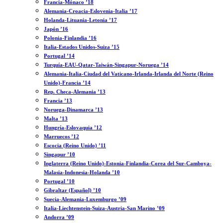
Francia-Mónaco ’18
Alemania-Croacia-Eslovenia-Italia ’17
Holanda-Lituania-Letonia ’17
Japón ’16
Polonia-Finlandia ’16
Italia-Estados Unidos-Suiza ’15
Portugal ’14
Turquía-EAU-Qatar-Taiwán-Singapur-Noruega ’14
Alemania-Italia-Ciudad del Vaticano-Irlanda-Irlanda del Norte (Reino
Unido)-Francia ’14
Rep. Checa-Alemania ’13
Francia ’13
Noruega-Dinamarca ’13
Malta ’13
Hungría-Eslovaquia ’12
Marruecos ’12
Escocia (Reino Unido) ’11
Singapur ’10
Inglaterra (Reino Unido)-Estonia-Finlandia-Corea del Sur-Camboya-
Malasia-Indonesia-Holanda ’10
Portugal ’10
Gibraltar (Español) ’10
Suecia-Alemania-Luxemburgo ’09
Italia-Liechtenstein-Suiza-Austria-San Marino ’09
Andorra ’09