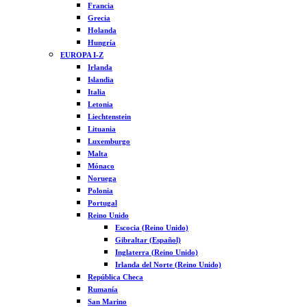
Francia
Grecia
Holanda
Hungría
EUROPA I-Z
Irlanda
Islandia
Italia
Letonia
Liechtenstein
Lituania
Luxemburgo
Malta
Mónaco
Noruega
Polonia
Portugal
Reino Unido
Escocia (Reino Unido)
Gibraltar (Español)
Inglaterra (Reino Unido)
Irlanda del Norte (Reino Unido)
República Checa
Rumanía
San Marino