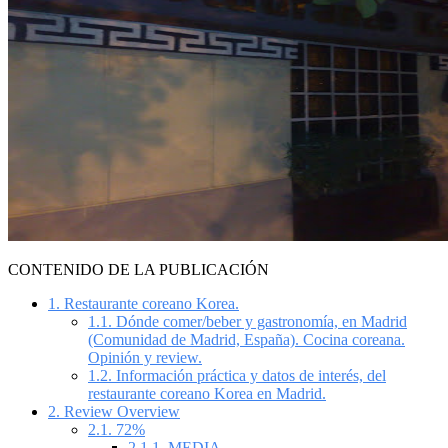
CONTENIDO DE LA PUBLICACIÓN
1.
Restaurante coreano Korea.
1.1.
Dónde comer/beber y gastronomía, en Madrid
(Comunidad de Madrid, España). Cocina coreana.
Opinión y review.
1.2.
Información práctica y datos de interés, del
restaurante coreano Korea en Madrid.
2.
Review Overview
2.1.
72%
2.1.1.
MEDIA