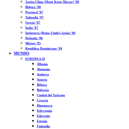
Japón-China (Hong Kong-Macao) ’08
Bélgica ’08
Portugal ’07
Tailandia ’07
Grecia ’07
Italia ’07
Inglaterra (Reino Unido)-Japón ’06
Holanda ’06
México ’05
República Dominicana ’04
MUNDO
EUROPA A-H
Albania
Alemania
Andorra
Austria
Bélgica
Bulgaria
Ciudad del Vaticano
Croacia
Dinamarca
Eslovaquia
Eslovenia
Estonia
Finlandia