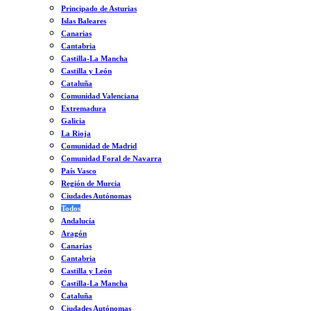
Principado de Asturias
Islas Baleares
Canarias
Cantabria
Castilla-La Mancha
Castilla y León
Cataluña
Comunidad Valenciana
Extremadura
Galicia
La Rioja
Comunidad de Madrid
Comunidad Foral de Navarra
País Vasco
Región de Murcia
Ciudades Autónomas
Todos
Andalucía
Aragón
Canarias
Cantabria
Castilla y León
Castilla-La Mancha
Cataluña
Ciudades Autónomas