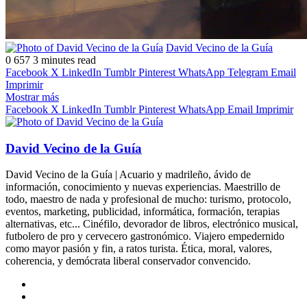
Follow
Send
David Vecino de la Guía
on
an
0
657
3 minutes read
X
email
Facebook
X
LinkedIn
Tumblr
Pinterest
WhatsApp
Telegram
Email
Imprimir
Mostrar más
Facebook
X
LinkedIn
Tumblr
Pinterest
WhatsApp
Email
Imprimir
David Vecino de la Guía
David Vecino de la Guía | Acuario y madrileño, ávido de
información, conocimiento y nuevas experiencias. Maestrillo de
todo, maestro de nada y profesional de mucho: turismo, protocolo,
eventos, marketing, publicidad, informática, formación, terapias
alternativas, etc... Cinéfilo, devorador de libros, electrónico musical,
futbolero de pro y cervecero gastronómico. Viajero empedernido
como mayor pasión y fin, a ratos turista. Ética, moral, valores,
coherencia, y demócrata liberal conservador convencido.
Sitio
web
Facebook