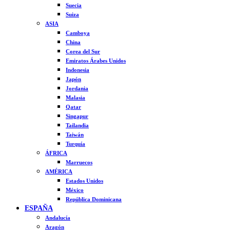
Suecia
Suiza
ASIA
Camboya
China
Corea del Sur
Emiratos Árabes Unidos
Indonesia
Japón
Jordania
Malasia
Qatar
Singapur
Tailandia
Taiwán
Turquía
ÁFRICA
Marruecos
AMÉRICA
Estados Unidos
México
República Dominicana
ESPAÑA
Andalucía
Aragón