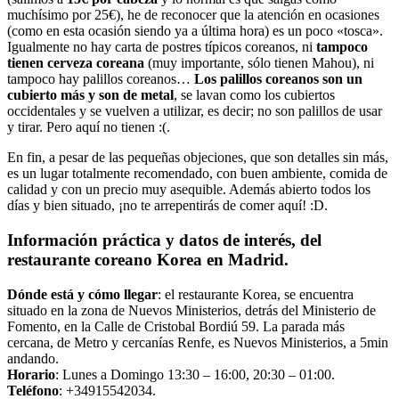
muchísimo por 25€), he de reconocer que la atención en ocasiones
(como en esta ocasión siendo ya a última hora) es un poco «tosca».
Igualmente no hay carta de postres típicos coreanos, ni
tampoco
tienen cerveza coreana
(muy importante, sólo tienen Mahou), ni
tampoco hay palillos coreanos…
Los palillos coreanos son un
cubierto más y son de metal
, se lavan como los cubiertos
occidentales y se vuelven a utilizar, es decir; no son palillos de usar
y tirar. Pero aquí no tienen :(.
En fin, a pesar de las pequeñas objeciones, que son detalles sin más,
es un lugar totalmente recomendado, con buen ambiente, comida de
calidad y con un precio muy asequible. Además abierto todos los
días y bien situado, ¡no te arrepentirás de comer aquí! :D.
Información práctica y datos de interés, del
restaurante coreano Korea en Madrid.
Dónde está y cómo llegar
: el restaurante Korea, se encuentra
situado en la zona de Nuevos Ministerios, detrás del Ministerio de
Fomento, en la Calle de Cristobal Bordiú 59. La parada más
cercana, de Metro y cercanías Renfe, es Nuevos Ministerios, a 5min
andando.
Horario
: Lunes a Domingo 13:30 – 16:00, 20:30 – 01:00.
Teléfono
: +34915542034.