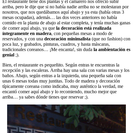
El restaurante tiene dos plantas y el camarero nos ofreció subir
arriba, pero le dije que si no había nadie arriba no se molestaran por
nosotros, que nos quedábamos aquí abajo y ya esta (había otras 3
mesas ocupadas), además… las dos veces anteriores no había
comido en la planta de abajo al estar completa, y tenía muchas ganas
de comer aquí abajo, ya que
la decoración está realizada
íntegramente en madera
, con pequeñas mesas a modo de
reservados, y con una
decoración minimalista
(que no fashion) con
poca luz, y grabados, pinturas, cuadros, y hasta máscaras,
tradicionales coreanos… ¡Me encanta!, sin duda
la ambientación es
genial
;).
Bien, el restaurante es pequeñito. Según entras te encuentras la
recepción y las escaleras. Arriba hay una sala con varias mesas y los
baños. Abajo, según entras a la izquierda, una pequeña sala con
unas 6 mesas todas muy juntitas. Todo de madera y decoración
típicamente coreana como indicaba, muy auténtico la verdad, me
encantó comer aquí abajo y lo recomiendo, mucho mejor que
arriba… ya sabes dónde tienes que reservar ;).