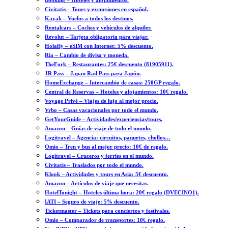
Booking – Hoteles y alojamientos.
Civitatis – Tours y excursiones en español.
Kayak – Vuelos a todos los destinos.
Rentalcars – Coches y vehículos de alquiler.
Revolut – Tarjeta obligatoria para viajar.
Holafly – eSIM con Internet: 5% descuento.
Ria – Cambio de divisa y moneda.
TheFork – Restaurantes: 25€ descuento (81905911).
JR Pass – Japan Rail Pass para Japón.
HomeExchange – Intercambio de casas: 250GP regalo.
Central de Reservas – Hoteles y alojamientos: 10€ regalo.
Voyage Privé – Viajes de lujo al mejor precio.
Vrbo – Casas vacacionales por todo el mundo.
GetYourGuide – Actividades/experiencias/tours.
Amazon – Guías de viaje de todo el mundo.
Logitravel – Agencia: circuitos, paquetes, chollos…
Omio – Tren y bus al mejor precio: 10€ de regalo.
Logitravel – Cruceros y ferries en el mundo.
Civitatis – Traslados por todo el mundo.
Klook – Actividades y tours en Asia: 5€ descuento.
Amazon – Artículos de viaje que necesitas.
HotelTonight – Hoteles última hora: 20€ regalo (DVECINO1).
IATI – Seguro de viaje: 5% descuento.
Ticketmaster – Tickets para conciertos y festivales.
Omio – Comparador de transportes: 10€ regalo.