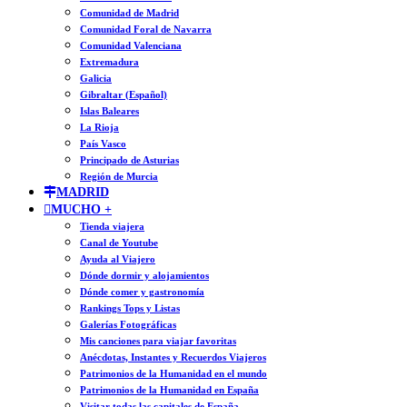
Comunidad de Madrid
Comunidad Foral de Navarra
Comunidad Valenciana
Extremadura
Galicia
Gibraltar (Español)
Islas Baleares
La Rioja
País Vasco
Principado de Asturias
Región de Murcia
MADRID
MUCHO +
Tienda viajera
Canal de Youtube
Ayuda al Viajero
Dónde dormir y alojamientos
Dónde comer y gastronomía
Rankings Tops y Listas
Galerías Fotográficas
Mis canciones para viajar favoritas
Anécdotas, Instantes y Recuerdos Viajeros
Patrimonios de la Humanidad en el mundo
Patrimonios de la Humanidad en España
Visitar todas las capitales de España