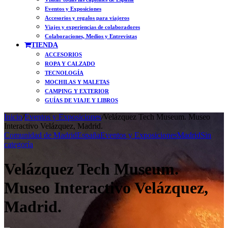
Eventos y Exposiciones
Accesorios y regalos para viajeros
Viajes y experiencias de colaboradores
Colaboraciones, Medios y Entrevistas
TIENDA
ACCESORIOS
ROPA Y CALZADO
TECNOLOGÍA
MOCHILAS Y MALETAS
CAMPING Y EXTERIOR
GUÍAS DE VIAJE Y LIBROS
Inicio
/
Eventos y Exposiciones
/
Velázquez Tech Museum. Museo
Interactivo Velázquez, Madrid.
Comunidad de Madrid
España
Eventos y Exposiciones
Madrid
Sin
categoría
Velázquez Tech Museum.
Museo Interactivo Velázquez,
Madrid.