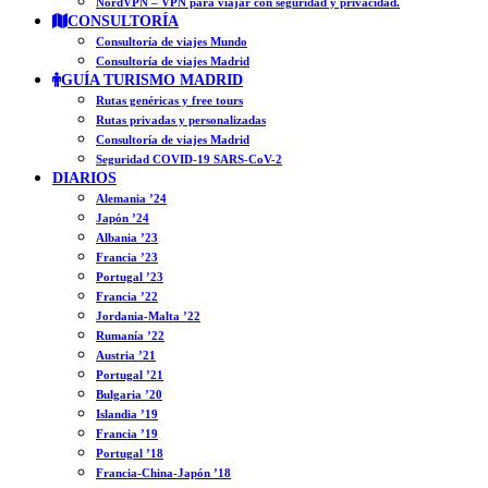
NordVPN – VPN para viajar con seguridad y privacidad.
CONSULTORÍA
Consultoría de viajes Mundo
Consultoría de viajes Madrid
GUÍA TURISMO MADRID
Rutas genéricas y free tours
Rutas privadas y personalizadas
Consultoría de viajes Madrid
Seguridad COVID-19 SARS-CoV-2
DIARIOS
Alemania ’24
Japón ’24
Albania ’23
Francia ’23
Portugal ’23
Francia ’22
Jordania-Malta ’22
Rumanía ’22
Austria ’21
Portugal ’21
Bulgaria ’20
Islandia ’19
Francia ’19
Portugal ’18
Francia-China-Japón ’18