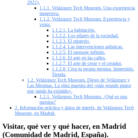
2021).
1.1.1.
Velázquez Tech Museum. Una experiencia
inmersiva.
1.1.2.
Velázquez Tech Museum. Experiencia y
visita.
1.1.2.1.
La habitación.
1.1.2.2.
Los pilares de la sociedad.
1.1.2.3.
El misterio.
1.1.2.4.
Las intervenciones artísticas.
1.1.2.5.
El mensaje infinito.
1.1.2.6.
El arte en las calles.
1.1.2.7.
El arte de crear y el creador.
1.1.2.8.
Crea tu propia menina. Inmersión.
Tienda.
1.2.
Velázquez Tech Museum. Diego de Velázquez y
Las Meninas. La obra maestra del «más grande pintor
que jamás ha existido».
1.2.1.
Velázquez Tech Museum. ¿Qué es una
menina?
2.
Información práctica y datos de interés, de Velázquez Tech
Museum, en Madrid.
Visitar, qué ver y qué hacer, en Madrid
(Comunidad de Madrid, España).