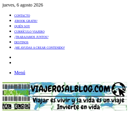
jueves, 6 agosto 2026
CONTACTO
¡EBOOK GRATIS!
QUIÉN SOY
CURRÍCULO VIAJERO
¿TRABAJAMOS JUNTOS?
DESTINOS
¿ME AYUDAS A CREAR CONTENIDO?
Artículo
al
Buscar
azar
Menú