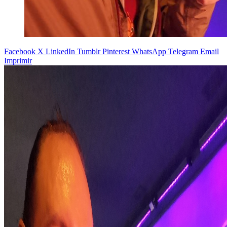
Facebook
X
LinkedIn
Tumblr
Pinterest
WhatsApp
Telegram
Email
Imprimir