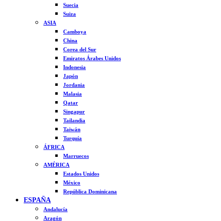
Suecia
Suiza
ASIA
Camboya
China
Corea del Sur
Emiratos Árabes Unidos
Indonesia
Japón
Jordania
Malasia
Qatar
Singapur
Tailandia
Taiwán
Turquía
ÁFRICA
Marruecos
AMÉRICA
Estados Unidos
México
República Dominicana
ESPAÑA
Andalucía
Aragón