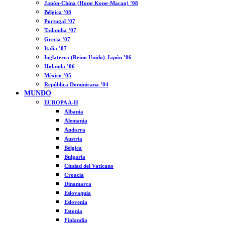
Japón-China (Hong Kong-Macao) ’08
Bélgica ’08
Portugal ’07
Tailandia ’07
Grecia ’07
Italia ’07
Inglaterra (Reino Unido)-Japón ’06
Holanda ’06
México ’05
República Dominicana ’04
MUNDO
EUROPA A-H
Albania
Alemania
Andorra
Austria
Bélgica
Bulgaria
Ciudad del Vaticano
Croacia
Dinamarca
Eslovaquia
Eslovenia
Estonia
Finlandia