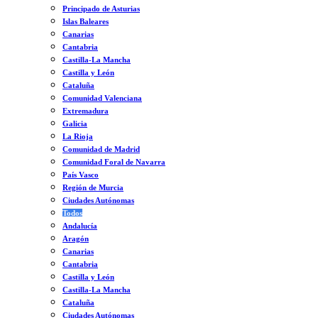
Principado de Asturias
Islas Baleares
Canarias
Cantabria
Castilla-La Mancha
Castilla y León
Cataluña
Comunidad Valenciana
Extremadura
Galicia
La Rioja
Comunidad de Madrid
Comunidad Foral de Navarra
País Vasco
Región de Murcia
Ciudades Autónomas
Todos
Andalucía
Aragón
Canarias
Cantabria
Castilla y León
Castilla-La Mancha
Cataluña
Ciudades Autónomas