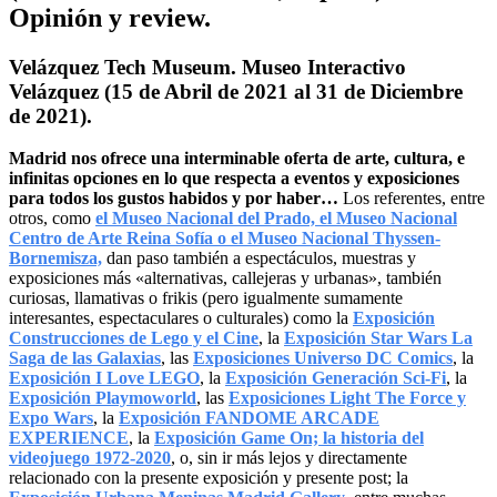
Opinión y review.
Velázquez Tech Museum. Museo Interactivo
Velázquez (15 de Abril de 2021 al 31 de Diciembre
de 2021).
Madrid nos ofrece una interminable oferta de arte, cultura, e
infinitas opciones en lo que respecta a eventos y exposiciones
para todos los gustos habidos y por haber…
Los referentes, entre
otros, como
el Museo Nacional del Prado, el Museo Nacional
Centro de Arte Reina Sofía o el Museo Nacional Thyssen-
Bornemisza,
dan paso también a espectáculos, muestras y
exposiciones más «alternativas, callejeras y urbanas», también
curiosas, llamativas o frikis (pero igualmente sumamente
interesantes, espectaculares o culturales) como la
Exposición
Construcciones de Lego y el Cine
, la
Exposición Star Wars La
Saga de las Galaxias
, las
Exposiciones Universo DC Comics
, la
Exposición I Love LEGO
, la
Exposición Generación Sci-Fi
, la
Exposición Playmoworld
, las
Exposiciones Light The Force y
Expo Wars
, la
Exposición FANDOME ARCADE
EXPERIENCE
, la
Exposición Game On; la historia del
videojuego 1972-2020
, o, sin ir más lejos y directamente
relacionado con la presente exposición y presente post; la