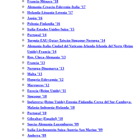
Francia-Mónaco ’18
Alemania-Croacia-Eslovenia-Italia ’17
Holanda-Lituania-Letonia ’17
Japón ’16
Polonia-Finlandia ’16
Italia-Estados Unidos-Suiza ’15
Portugal ’14
Turquía-EAU-Qatar-Taiwán-Singapur-Noruega ’14
Alemania-Italia-Ciudad del Vaticano-Irlanda-Irlanda del Norte (Reino
Unido)-Francia ’14
Rep. Checa-Alemania ’13
Francia ’13
Noruega-Dinamarca ’13
Malta ’13
Hungría-Eslovaquia ’12
Marruecos ’12
Escocia (Reino Unido) ’11
Singapur ’10
Inglaterra (Reino Unido)-Estonia-Finlandia-Corea del Sur-Camboya-
Malasia-Indonesia-Holanda ’10
Portugal ’10
Gibraltar (Español) ’10
Suecia-Alemania-Luxemburgo ’09
Italia-Liechtenstein-Suiza-Austria-San Marino ’09
Andorra ’09