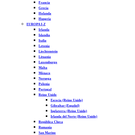
Francia
Grecia
Holanda
Hungría
EUROPA I-Z
Irlanda
Islandia
Italia
Letonia
Liechtenstein
Lituania
Luxemburgo
Malta
Mónaco
Noruega
Polonia
Portugal
Reino Unido
Escocia (Reino Unido)
Gibraltar (Español)
Inglaterra (Reino Unido)
Irlanda del Norte (Reino Unido)
República Checa
Rumanía
San Marino