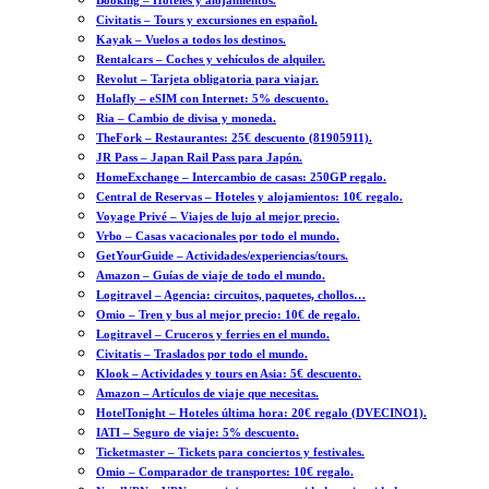
Booking – Hoteles y alojamientos.
Civitatis – Tours y excursiones en español.
Kayak – Vuelos a todos los destinos.
Rentalcars – Coches y vehículos de alquiler.
Revolut – Tarjeta obligatoria para viajar.
Holafly – eSIM con Internet: 5% descuento.
Ria – Cambio de divisa y moneda.
TheFork – Restaurantes: 25€ descuento (81905911).
JR Pass – Japan Rail Pass para Japón.
HomeExchange – Intercambio de casas: 250GP regalo.
Central de Reservas – Hoteles y alojamientos: 10€ regalo.
Voyage Privé – Viajes de lujo al mejor precio.
Vrbo – Casas vacacionales por todo el mundo.
GetYourGuide – Actividades/experiencias/tours.
Amazon – Guías de viaje de todo el mundo.
Logitravel – Agencia: circuitos, paquetes, chollos…
Omio – Tren y bus al mejor precio: 10€ de regalo.
Logitravel – Cruceros y ferries en el mundo.
Civitatis – Traslados por todo el mundo.
Klook – Actividades y tours en Asia: 5€ descuento.
Amazon – Artículos de viaje que necesitas.
HotelTonight – Hoteles última hora: 20€ regalo (DVECINO1).
IATI – Seguro de viaje: 5% descuento.
Ticketmaster – Tickets para conciertos y festivales.
Omio – Comparador de transportes: 10€ regalo.