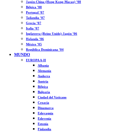
Japón-China (Hong Kong-Macao) ’08
Bélgica ’08
Portugal ’07
Tailandia ’07
Grecia ’07
Italia ’07
Inglaterra (Reino Unido)-Japón ’06
Holanda ’06
México ’05
República Dominicana ’04
MUNDO
EUROPA A-H
Albania
Alemania
Andorra
Austria
Bélgica
Bulgaria
Ciudad del Vaticano
Croacia
Dinamarca
Eslovaquia
Eslovenia
Estonia
Finlandia