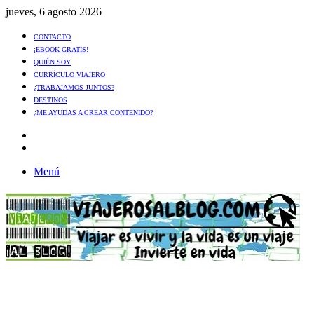
jueves, 6 agosto 2026
CONTACTO
¡EBOOK GRATIS!
QUIÉN SOY
CURRÍCULO VIAJERO
¿TRABAJAMOS JUNTOS?
DESTINOS
¿ME AYUDAS A CREAR CONTENIDO?
Artículo
al
Buscar
azar
Menú