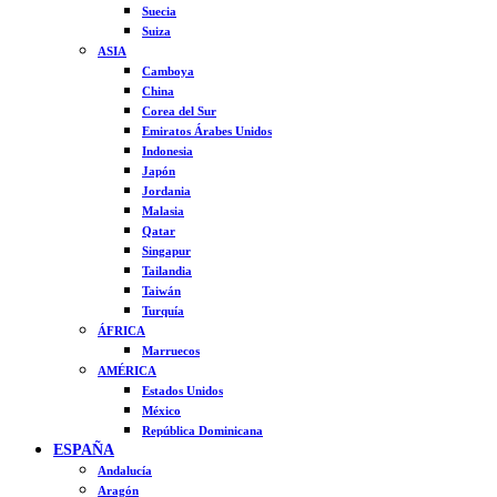
Suecia
Suiza
ASIA
Camboya
China
Corea del Sur
Emiratos Árabes Unidos
Indonesia
Japón
Jordania
Malasia
Qatar
Singapur
Tailandia
Taiwán
Turquía
ÁFRICA
Marruecos
AMÉRICA
Estados Unidos
México
República Dominicana
ESPAÑA
Andalucía
Aragón