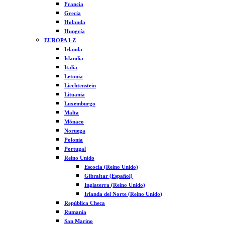
Francia
Grecia
Holanda
Hungría
EUROPA I-Z
Irlanda
Islandia
Italia
Letonia
Liechtenstein
Lituania
Luxemburgo
Malta
Mónaco
Noruega
Polonia
Portugal
Reino Unido
Escocia (Reino Unido)
Gibraltar (Español)
Inglaterra (Reino Unido)
Irlanda del Norte (Reino Unido)
República Checa
Rumanía
San Marino