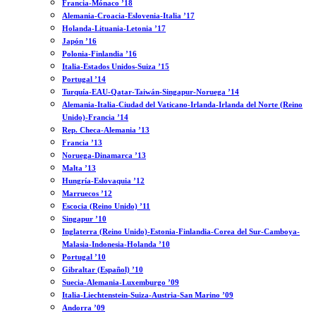
Francia-Mónaco ’18
Alemania-Croacia-Eslovenia-Italia ’17
Holanda-Lituania-Letonia ’17
Japón ’16
Polonia-Finlandia ’16
Italia-Estados Unidos-Suiza ’15
Portugal ’14
Turquía-EAU-Qatar-Taiwán-Singapur-Noruega ’14
Alemania-Italia-Ciudad del Vaticano-Irlanda-Irlanda del Norte (Reino
Unido)-Francia ’14
Rep. Checa-Alemania ’13
Francia ’13
Noruega-Dinamarca ’13
Malta ’13
Hungría-Eslovaquia ’12
Marruecos ’12
Escocia (Reino Unido) ’11
Singapur ’10
Inglaterra (Reino Unido)-Estonia-Finlandia-Corea del Sur-Camboya-
Malasia-Indonesia-Holanda ’10
Portugal ’10
Gibraltar (Español) ’10
Suecia-Alemania-Luxemburgo ’09
Italia-Liechtenstein-Suiza-Austria-San Marino ’09
Andorra ’09