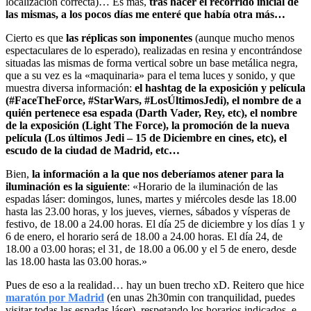
localización correcta)… Es más,
tras hacer el recorrido inicial de
las mismas, a los pocos días me enteré que había otra más…
Cierto es que
las réplicas son imponentes
(aunque mucho menos
espectaculares de lo esperado), realizadas en resina y encontrándose
situadas las mismas de forma vertical sobre un base metálica negra,
que a su vez es la «maquinaria» para el tema luces y sonido, y que
muestra diversa información:
el hashtag de la exposición y película
(#FaceTheForce, #StarWars, #LosÚltimosJedi), el nombre de a
quién pertenece esa espada (Darth Vader, Rey, etc), el nombre
de la exposición (Light The Force), la promoción de la nueva
película (Los últimos Jedi – 15 de Diciembre en cines, etc), el
escudo de la ciudad de Madrid, etc…
Bien,
la información a la que nos deberíamos atener para la
iluminación es la siguiente
: «Horario de la iluminación de las
espadas láser: domingos, lunes, martes y miércoles desde las 18.00
hasta las 23.00 horas, y los jueves, viernes, sábados y vísperas de
festivo, de 18.00 a 24.00 horas. El día 25 de diciembre y los días 1 y
6 de enero, el horario será de 18.00 a 24.00 horas. El día 24, de
18.00 a 03.00 horas; el 31, de 18.00 a 06.00 y el 5 de enero, desde
las 18.00 hasta las 03.00 horas.»
Pues de eso a la realidad… hay un buen trecho xD. Reitero que hice
maratón por Madrid
(en unas 2h30min con tranquilidad, puedes
visitar todas las espadas láser), respetando los horarios indicados, e