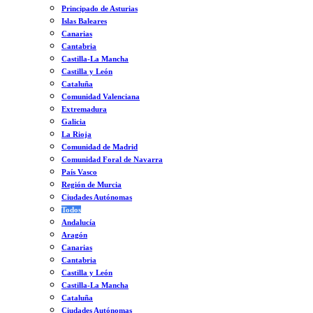
Principado de Asturias
Islas Baleares
Canarias
Cantabria
Castilla-La Mancha
Castilla y León
Cataluña
Comunidad Valenciana
Extremadura
Galicia
La Rioja
Comunidad de Madrid
Comunidad Foral de Navarra
País Vasco
Región de Murcia
Ciudades Autónomas
Todos
Andalucía
Aragón
Canarias
Cantabria
Castilla y León
Castilla-La Mancha
Cataluña
Ciudades Autónomas