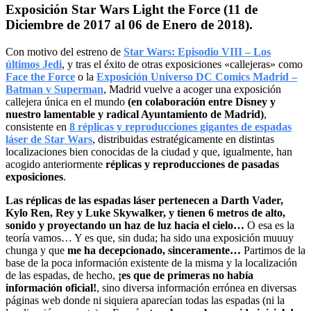
Exposición Star Wars Light the Force (11 de
Diciembre de 2017 al 06 de Enero de 2018).
Con motivo del estreno de
Star Wars: Episodio VIII – Los
últimos Jedi
, y tras el éxito de otras exposiciones «callejeras» como
Face the Force
o la
Exposición Universo DC Comics Madrid –
Batman v Superman
, Madrid vuelve a acoger una exposición
callejera única en el mundo
(en colaboración entre Disney y
nuestro lamentable y radical Ayuntamiento de Madrid)
,
consistente en
8 réplicas y reproducciones gigantes de espadas
láser de Star Wars
, distribuidas estratégicamente en distintas
localizaciones bien conocidas de la ciudad y que, igualmente, han
acogido anteriormente
réplicas y reproducciones de pasadas
exposiciones
.
Las réplicas de las espadas láser pertenecen a Darth Vader,
Kylo Ren, Rey y Luke Skywalker, y tienen 6 metros de alto,
sonido y proyectando un haz de luz hacia el cielo…
O esa es la
teoría vamos… Y es que, sin duda; ha sido una exposición muuuy
chunga y que
me ha decepcionado, sinceramente…
Partimos de la
base de la poca información existente de la misma y la localización
de las espadas, de hecho,
¡es que de primeras no había
información oficial!
, sino diversa información errónea en diversas
páginas web donde ni siquiera aparecían todas las espadas (ni la