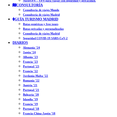
NordVPN – VPN para viajar con seguridad y privacidad.
CONSULTORÍA
Consultoría de viajes Mundo
Consultoría de viajes Madrid
GUÍA TURISMO MADRID
Rutas genéricas y free tours
Rutas privadas y personalizadas
Consultoría de viajes Madrid
Seguridad COVID-19 SARS-CoV-2
DIARIOS
Alemania ’24
Japón ’24
Albania ’23
Francia ’23
Portugal ’23
Francia ’22
Jordania-Malta ’22
Rumanía ’22
Austria ’21
Portugal ’21
Bulgaria ’20
Islandia ’19
Francia ’19
Portugal ’18
Francia-China-Japón ’18