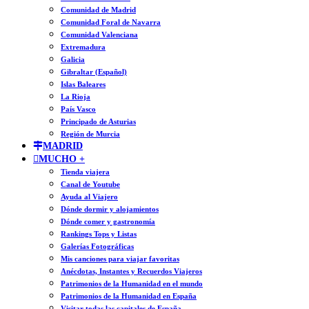
Comunidad de Madrid
Comunidad Foral de Navarra
Comunidad Valenciana
Extremadura
Galicia
Gibraltar (Español)
Islas Baleares
La Rioja
País Vasco
Principado de Asturias
Región de Murcia
MADRID
MUCHO +
Tienda viajera
Canal de Youtube
Ayuda al Viajero
Dónde dormir y alojamientos
Dónde comer y gastronomía
Rankings Tops y Listas
Galerías Fotográficas
Mis canciones para viajar favoritas
Anécdotas, Instantes y Recuerdos Viajeros
Patrimonios de la Humanidad en el mundo
Patrimonios de la Humanidad en España
Visitar todas las capitales de España