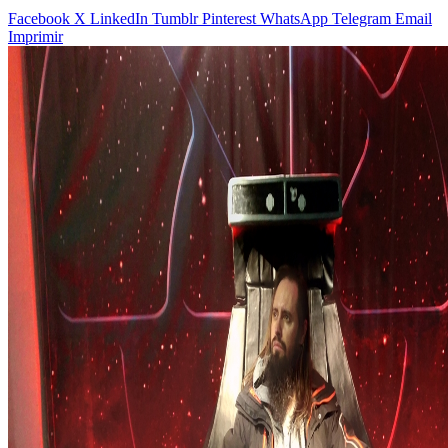
Facebook
X
LinkedIn
Tumblr
Pinterest
WhatsApp
Telegram
Email
Imprimir