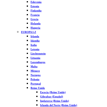
Eslovenia
Estonia
Finlandia
Francia
Grecia
Holanda
Hungría
EUROPA I-Z
Irlanda
Islandia
Italia
Letonia
Liechtenstein
Lituania
Luxemburgo
Malta
Mónaco
Noruega
Polonia
Portugal
Reino Unido
Escocia (Reino Unido)
Gibraltar (Español)
Inglaterra (Reino Unido)
Irlanda del Norte (Reino Unido)