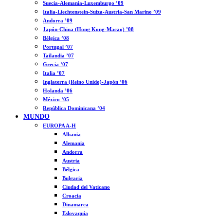
Suecia-Alemania-Luxemburgo ’09
Italia-Liechtenstein-Suiza-Austria-San Marino ’09
Andorra ’09
Japón-China (Hong Kong-Macao) ’08
Bélgica ’08
Portugal ’07
Tailandia ’07
Grecia ’07
Italia ’07
Inglaterra (Reino Unido)-Japón ’06
Holanda ’06
México ’05
República Dominicana ’04
MUNDO
EUROPA A-H
Albania
Alemania
Andorra
Austria
Bélgica
Bulgaria
Ciudad del Vaticano
Croacia
Dinamarca
Eslovaquia