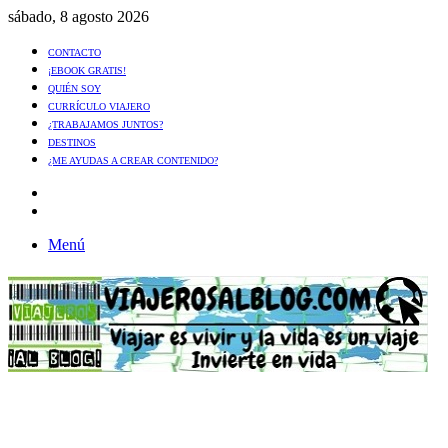
sábado, 8 agosto 2026
CONTACTO
¡EBOOK GRATIS!
QUIÉN SOY
CURRÍCULO VIAJERO
¿TRABAJAMOS JUNTOS?
DESTINOS
¿ME AYUDAS A CREAR CONTENIDO?
Artículo
al
Buscar
azar
Menú