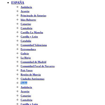
ESPAÑA
Andalucía
Aragón
Principado de Asturias
Islas Baleares
Canarias
Cantabria
Castilla-La Mancha
Castilla y León
Cataluña
Comunidad Valenciana
Extremadura
Galicia
La Rioja
Comunidad de Madrid
Comunidad Foral de Navarra
País Vasco
Región de Murcia
Ciudades Autónomas
Todos
Andalucía
Aragón
Canarias
Cantabria
Castilla y León