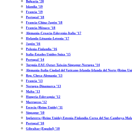
Bulgaria ’20
Islandia ’19
Francia ’19
Portugal ’18
Francia-China-Japón ’18
Francia-Mónaco ’18
Alemania-Croacia-Eslovenia-Italia ’17
Holanda-Lituania-Letonia ’17
Japón ’16
Polonia-Finlandia ’16
Italia-Estados Unidos-Suiza ’15
Portugal ’14
Turquía-EAU-Qatar-Taiwán-Singapur-Noruega ’14
Alemania-Italia-Ciudad del Vaticano-Irlanda-Irlanda del Norte (Reino Un
Rep. Checa-Alemania ’13
Francia ’13
Noruega-Dinamarca ’13
Malta ’13
Hungría-Eslovaquia ’12
Marruecos ’12
Escocia (Reino Unido) ’11
Singapur ’10
Inglaterra (Reino Unido)-Estonia-Finlandia-Corea del Sur-Camboya-Mala
Portugal ’10
Gibraltar (Español) ’10