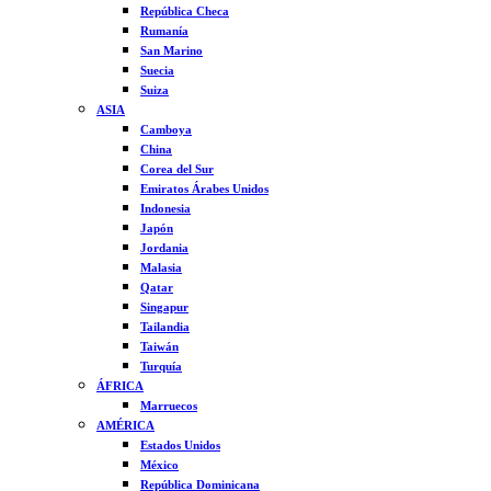
República Checa
Rumanía
San Marino
Suecia
Suiza
ASIA
Camboya
China
Corea del Sur
Emiratos Árabes Unidos
Indonesia
Japón
Jordania
Malasia
Qatar
Singapur
Tailandia
Taiwán
Turquía
ÁFRICA
Marruecos
AMÉRICA
Estados Unidos
México
República Dominicana