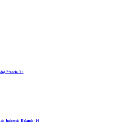
ido)-Francia ’14
sia-Indonesia-Holanda ’10