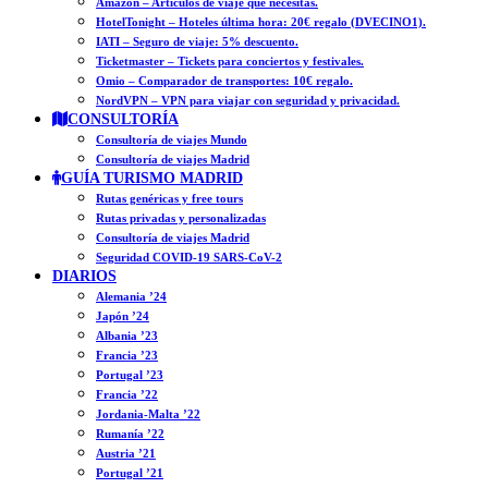
Amazon – Artículos de viaje que necesitas.
HotelTonight – Hoteles última hora: 20€ regalo (DVECINO1).
IATI – Seguro de viaje: 5% descuento.
Ticketmaster – Tickets para conciertos y festivales.
Omio – Comparador de transportes: 10€ regalo.
NordVPN – VPN para viajar con seguridad y privacidad.
CONSULTORÍA
Consultoría de viajes Mundo
Consultoría de viajes Madrid
GUÍA TURISMO MADRID
Rutas genéricas y free tours
Rutas privadas y personalizadas
Consultoría de viajes Madrid
Seguridad COVID-19 SARS-CoV-2
DIARIOS
Alemania ’24
Japón ’24
Albania ’23
Francia ’23
Portugal ’23
Francia ’22
Jordania-Malta ’22
Rumanía ’22
Austria ’21
Portugal ’21