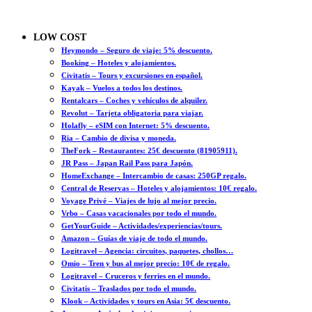
LOW COST
Heymondo – Seguro de viaje: 5% descuento.
Booking – Hoteles y alojamientos.
Civitatis – Tours y excursiones en español.
Kayak – Vuelos a todos los destinos.
Rentalcars – Coches y vehículos de alquiler.
Revolut – Tarjeta obligatoria para viajar.
Holafly – eSIM con Internet: 5% descuento.
Ria – Cambio de divisa y moneda.
TheFork – Restaurantes: 25€ descuento (81905911).
JR Pass – Japan Rail Pass para Japón.
HomeExchange – Intercambio de casas: 250GP regalo.
Central de Reservas – Hoteles y alojamientos: 10€ regalo.
Voyage Privé – Viajes de lujo al mejor precio.
Vrbo – Casas vacacionales por todo el mundo.
GetYourGuide – Actividades/experiencias/tours.
Amazon – Guías de viaje de todo el mundo.
Logitravel – Agencia: circuitos, paquetes, chollos…
Omio – Tren y bus al mejor precio: 10€ de regalo.
Logitravel – Cruceros y ferries en el mundo.
Civitatis – Traslados por todo el mundo.
Klook – Actividades y tours en Asia: 5€ descuento.