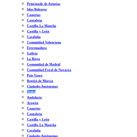
Principado de Asturias
Islas Baleares
Canarias
Cantabria
Castilla-La Mancha
Castilla y León
Cataluña
Comunidad Valenciana
Extremadura
Galicia
La Rioja
Comunidad de Madrid
Comunidad Foral de Navarra
País Vasco
Región de Murcia
Ciudades Autónomas
Todos
Andalucía
Aragón
Canarias
Cantabria
Castilla y León
Castilla-La Mancha
Cataluña
Ciudades Autónomas