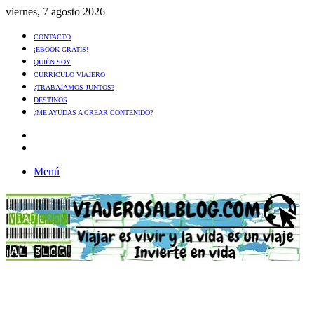
viernes, 7 agosto 2026
CONTACTO
¡EBOOK GRATIS!
QUIÉN SOY
CURRÍCULO VIAJERO
¿TRABAJAMOS JUNTOS?
DESTINOS
¿ME AYUDAS A CREAR CONTENIDO?
Artículo
al
Buscar
azar
Menú