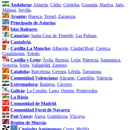
Andalucía
:
Almería
,
Cádiz
,
Córdoba
,
Granada
,
Huelva
,
Jaén
,
Málaga
,
Sevilla
.
Aragón
:
Huesca
,
Teruel
,
Zaragoza
.
Principado de Asturias
.
Islas Baleares
.
Canarias
:
Santa Cruz de Tenerife
,
Las Palmas
.
Cantabria
.
Castilla-La Mancha
:
Albacete
,
Ciudad Real
,
Cuenca
,
Guadalajara
,
Toledo
.
Castilla y León
:
Ávila
,
Burgos
,
León
,
Palencia
,
Salamanca
,
Segovia
,
Soria
,
Valladolid
,
Zamora
.
Cataluña
:
Barcelona
,
Gerona
,
Lérida
,
Tarragona
.
Comunidad Valenciana
:
Alicante
,
Castellón
,
Valencia
.
Extremadura
:
Badajoz
,
Cáceres
.
Galicia
:
La Coruña
,
Lugo
,
Orense
,
Pontevedra
.
La Rioja
.
Comunidad de Madrid
.
Comunidad Foral de Navarra
.
País Vasco
:
Álava
,
Guipúzcoa
,
Vizcaya
.
Región de Murcia
.
Ciudades Autónomas
:
Ceuta
,
Melilla
.