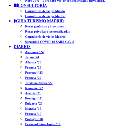
NordVPN – VPN para viajar con seguridad y privacidad.
CONSULTORÍA
Consultoría de viajes Mundo
Consultoría de viajes Madrid
GUÍA TURISMO MADRID
Rutas genéricas y free tours
Rutas privadas y personalizadas
Consultoría de viajes Madrid
Seguridad COVID-19 SARS-CoV-2
DIARIOS
Alemania ’24
Japón ’24
Albania ’23
Francia ’23
Portugal ’23
Francia ’22
Jordania-Malta ’22
Rumanía ’22
Austria ’21
Portugal ’21
Bulgaria ’20
Islandia ’19
Francia ’19
Portugal ’18
Francia-China-Japón ’18