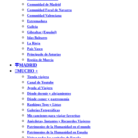
Comunidad de Madrid
Comunidad Foral de Navarra
Comunidad Valenciana
Extremadura
Galicia
Gibraltar (Español)
Islas Baleares
La Rioja
País Vasco
Principado de Asturias
Región de Murcia
MADRID
MUCHO +
Tienda viajera
Canal de Youtube
Ayuda al Viajero
Dónde dormir y alojamientos
Dónde comer y gastronomía
Rankings Tops y Listas
Galerías Fotográficas
Mis canciones para viajar favoritas
Anécdotas, Instantes y Recuerdos Viajeros
Patrimonios de la Humanidad en el mundo
Patrimonios de la Humanidad en España
Visitar todas las capitales de España