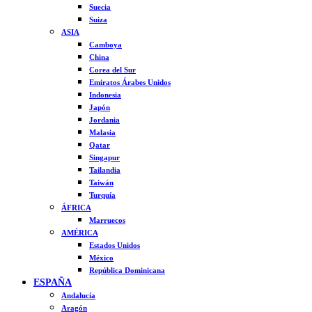
Suecia
Suiza
ASIA
Camboya
China
Corea del Sur
Emiratos Árabes Unidos
Indonesia
Japón
Jordania
Malasia
Qatar
Singapur
Tailandia
Taiwán
Turquía
ÁFRICA
Marruecos
AMÉRICA
Estados Unidos
México
República Dominicana
ESPAÑA
Andalucía
Aragón