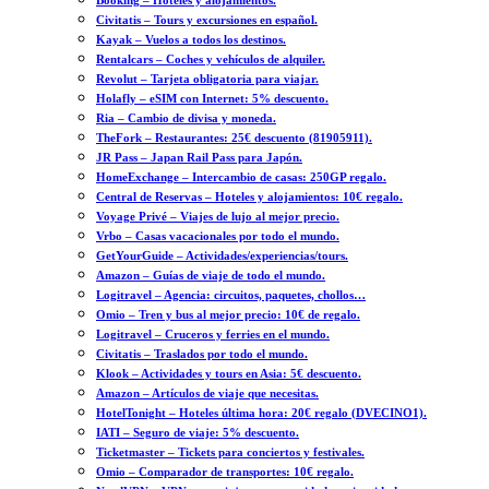
Booking – Hoteles y alojamientos.
Civitatis – Tours y excursiones en español.
Kayak – Vuelos a todos los destinos.
Rentalcars – Coches y vehículos de alquiler.
Revolut – Tarjeta obligatoria para viajar.
Holafly – eSIM con Internet: 5% descuento.
Ria – Cambio de divisa y moneda.
TheFork – Restaurantes: 25€ descuento (81905911).
JR Pass – Japan Rail Pass para Japón.
HomeExchange – Intercambio de casas: 250GP regalo.
Central de Reservas – Hoteles y alojamientos: 10€ regalo.
Voyage Privé – Viajes de lujo al mejor precio.
Vrbo – Casas vacacionales por todo el mundo.
GetYourGuide – Actividades/experiencias/tours.
Amazon – Guías de viaje de todo el mundo.
Logitravel – Agencia: circuitos, paquetes, chollos…
Omio – Tren y bus al mejor precio: 10€ de regalo.
Logitravel – Cruceros y ferries en el mundo.
Civitatis – Traslados por todo el mundo.
Klook – Actividades y tours en Asia: 5€ descuento.
Amazon – Artículos de viaje que necesitas.
HotelTonight – Hoteles última hora: 20€ regalo (DVECINO1).
IATI – Seguro de viaje: 5% descuento.
Ticketmaster – Tickets para conciertos y festivales.
Omio – Comparador de transportes: 10€ regalo.