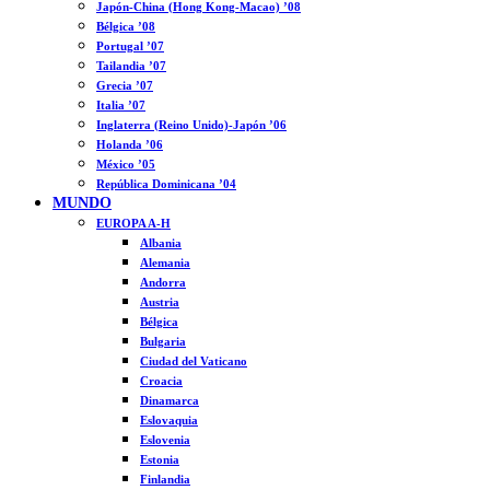
Japón-China (Hong Kong-Macao) ’08
Bélgica ’08
Portugal ’07
Tailandia ’07
Grecia ’07
Italia ’07
Inglaterra (Reino Unido)-Japón ’06
Holanda ’06
México ’05
República Dominicana ’04
MUNDO
EUROPA A-H
Albania
Alemania
Andorra
Austria
Bélgica
Bulgaria
Ciudad del Vaticano
Croacia
Dinamarca
Eslovaquia
Eslovenia
Estonia
Finlandia