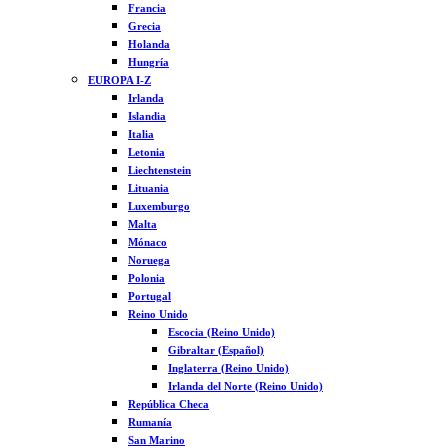
Francia
Grecia
Holanda
Hungría
EUROPA I-Z
Irlanda
Islandia
Italia
Letonia
Liechtenstein
Lituania
Luxemburgo
Malta
Mónaco
Noruega
Polonia
Portugal
Reino Unido
Escocia (Reino Unido)
Gibraltar (Español)
Inglaterra (Reino Unido)
Irlanda del Norte (Reino Unido)
República Checa
Rumanía
San Marino