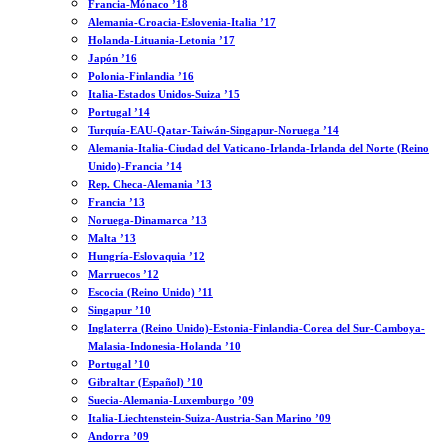
Francia-Mónaco ’18
Alemania-Croacia-Eslovenia-Italia ’17
Holanda-Lituania-Letonia ’17
Japón ’16
Polonia-Finlandia ’16
Italia-Estados Unidos-Suiza ’15
Portugal ’14
Turquía-EAU-Qatar-Taiwán-Singapur-Noruega ’14
Alemania-Italia-Ciudad del Vaticano-Irlanda-Irlanda del Norte (Reino
Unido)-Francia ’14
Rep. Checa-Alemania ’13
Francia ’13
Noruega-Dinamarca ’13
Malta ’13
Hungría-Eslovaquia ’12
Marruecos ’12
Escocia (Reino Unido) ’11
Singapur ’10
Inglaterra (Reino Unido)-Estonia-Finlandia-Corea del Sur-Camboya-
Malasia-Indonesia-Holanda ’10
Portugal ’10
Gibraltar (Español) ’10
Suecia-Alemania-Luxemburgo ’09
Italia-Liechtenstein-Suiza-Austria-San Marino ’09
Andorra ’09