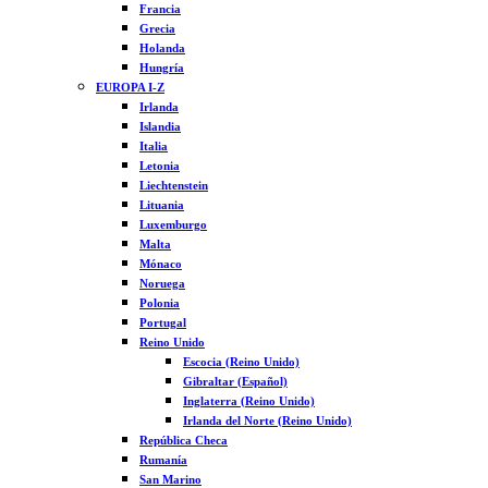
Francia
Grecia
Holanda
Hungría
EUROPA I-Z
Irlanda
Islandia
Italia
Letonia
Liechtenstein
Lituania
Luxemburgo
Malta
Mónaco
Noruega
Polonia
Portugal
Reino Unido
Escocia (Reino Unido)
Gibraltar (Español)
Inglaterra (Reino Unido)
Irlanda del Norte (Reino Unido)
República Checa
Rumanía
San Marino