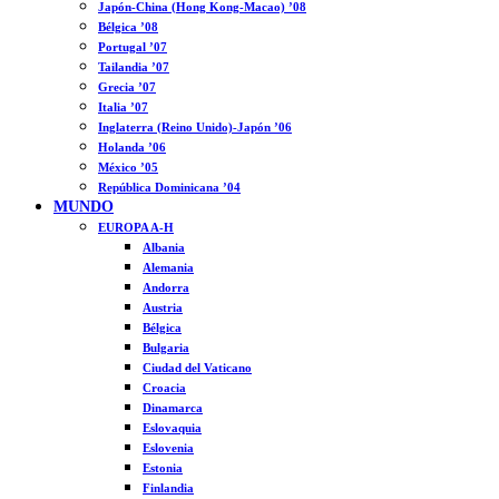
Japón-China (Hong Kong-Macao) ’08
Bélgica ’08
Portugal ’07
Tailandia ’07
Grecia ’07
Italia ’07
Inglaterra (Reino Unido)-Japón ’06
Holanda ’06
México ’05
República Dominicana ’04
MUNDO
EUROPA A-H
Albania
Alemania
Andorra
Austria
Bélgica
Bulgaria
Ciudad del Vaticano
Croacia
Dinamarca
Eslovaquia
Eslovenia
Estonia
Finlandia