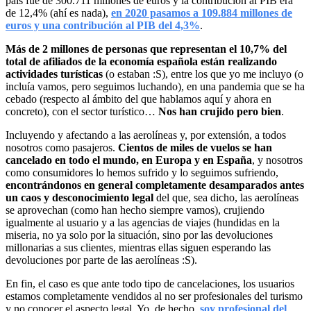
país fue de 300.711 millones de euros y la contribución al PIB era
de 12,4% (ahí es nada),
en 2020 pasamos a 109.884 millones de
euros y una contribución al PIB del 4,3%
.
Más de 2 millones de personas que representan el 10,7% del
total de afiliados de la economía española están realizando
actividades turísticas
(o estaban :S), entre los que yo me incluyo (o
incluía vamos, pero seguimos luchando), en una pandemia que se ha
cebado (respecto al ámbito del que hablamos aquí y ahora en
concreto), con el sector turístico…
Nos han crujido pero bien
.
Incluyendo y afectando a las aerolíneas y, por extensión, a todos
nosotros como pasajeros.
Cientos de miles de vuelos se han
cancelado en todo el mundo, en Europa y en España
, y nosotros
como consumidores lo hemos sufrido y lo seguimos sufriendo,
encontrándonos en general completamente desamparados antes
un caos y desconocimiento legal
del que, sea dicho, las aerolíneas
se aprovechan (como han hecho siempre vamos), crujiendo
igualmente al usuario y a las agencias de viajes (hundidas en la
miseria, no ya solo por la situación, sino por las devoluciones
millonarias a sus clientes, mientras ellas siguen esperando las
devoluciones por parte de las aerolíneas :S).
En fin, el caso es que ante todo tipo de cancelaciones, los usuarios
estamos completamente vendidos al no ser profesionales del turismo
y no conocer el aspecto legal. Yo, de hecho,
soy profesional del