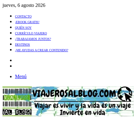
jueves, 6 agosto 2026
CONTACTO
¡EBOOK GRATIS!
QUIÉN SOY
CURRÍCULO VIAJERO
¿TRABAJAMOS JUNTOS?
DESTINOS
¿ME AYUDAS A CREAR CONTENIDO?
Artículo
al
Buscar
azar
Menú