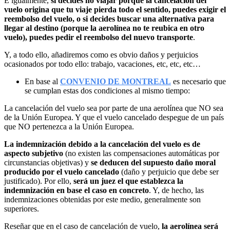
E igualmente,
si decides no viajar porque la cancelación del
vuelo origina que tu viaje pierda todo el sentido, puedes exigir el
reembolso del vuelo, o si decides buscar una alternativa para
llegar al destino (porque la aerolínea no te reubica en otro
vuelo), puedes pedir el reembolso del nuevo transporte
.
Y, a todo ello, añadiremos como es obvio daños y perjuicios
ocasionados por todo ello: trabajo, vacaciones, etc, etc, etc…
En base al
CONVENIO DE MONTREAL
es necesario que
se cumplan estas dos condiciones al mismo tiempo:
La cancelación del vuelo sea por parte de una aerolínea que NO sea
de la Unión Europea. Y que el vuelo cancelado despegue de un país
que NO pertenezca a la Unión Europea.
La indemnización debido a la cancelación del vuelo es de
aspecto subjetivo
(no existen las compensaciones automáticas por
circunstancias objetivas) y
se deducen del supuesto daño moral
producido por el vuelo cancelado
(daño y perjuicio que debe ser
justificado). Por ello,
será un juez el que establezca la
indemnización en base el caso en concreto
. Y, de hecho, las
indemnizaciones obtenidas por este medio, generalmente son
superiores.
Reseñar que en el caso de cancelación de vuelo,
la aerolínea será