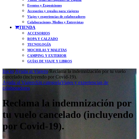
Eventos y Exposiciones
Accesorios y regalos para viajeros
Viajes y experiencias de colaboradores
Colaboraciones, Medios y Entrevistas
TIENDA
ACCESORIOS
ROPA Y CALZADO
TECNOLOGÍA
MOCHILAS Y MALETAS
CAMPING Y EXTERIOR
GUÍAS DE VIAJE Y LIBROS
Inicio
/
Ayuda al Viajero
/
Reclama la indemnización por tu vuelo
cancelado (incluyendo por Covid-19).
Ayuda al Viajero
Sin categoría
Viajes y experiencias de
colaboradores
Reclama la indemnización por
tu vuelo cancelado (incluyendo
por Covid-19).