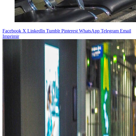
Facebook
X
LinkedIn
Tumblr
Pinterest
WhatsApp
Telegram
Email
Imprimir