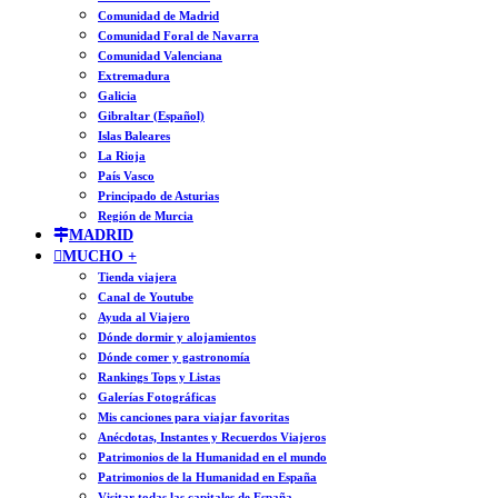
Comunidad de Madrid
Comunidad Foral de Navarra
Comunidad Valenciana
Extremadura
Galicia
Gibraltar (Español)
Islas Baleares
La Rioja
País Vasco
Principado de Asturias
Región de Murcia
MADRID
MUCHO +
Tienda viajera
Canal de Youtube
Ayuda al Viajero
Dónde dormir y alojamientos
Dónde comer y gastronomía
Rankings Tops y Listas
Galerías Fotográficas
Mis canciones para viajar favoritas
Anécdotas, Instantes y Recuerdos Viajeros
Patrimonios de la Humanidad en el mundo
Patrimonios de la Humanidad en España
Visitar todas las capitales de España