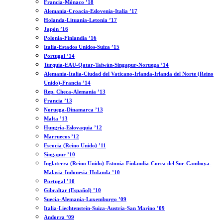
Francia-Mónaco ’18
Alemania-Croacia-Eslovenia-Italia ’17
Holanda-Lituania-Letonia ’17
Japón ’16
Polonia-Finlandia ’16
Italia-Estados Unidos-Suiza ’15
Portugal ’14
Turquía-EAU-Qatar-Taiwán-Singapur-Noruega ’14
Alemania-Italia-Ciudad del Vaticano-Irlanda-Irlanda del Norte (Reino
Unido)-Francia ’14
Rep. Checa-Alemania ’13
Francia ’13
Noruega-Dinamarca ’13
Malta ’13
Hungría-Eslovaquia ’12
Marruecos ’12
Escocia (Reino Unido) ’11
Singapur ’10
Inglaterra (Reino Unido)-Estonia-Finlandia-Corea del Sur-Camboya-
Malasia-Indonesia-Holanda ’10
Portugal ’10
Gibraltar (Español) ’10
Suecia-Alemania-Luxemburgo ’09
Italia-Liechtenstein-Suiza-Austria-San Marino ’09
Andorra ’09