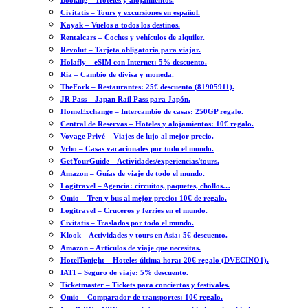
Booking – Hoteles y alojamientos.
Civitatis – Tours y excursiones en español.
Kayak – Vuelos a todos los destinos.
Rentalcars – Coches y vehículos de alquiler.
Revolut – Tarjeta obligatoria para viajar.
Holafly – eSIM con Internet: 5% descuento.
Ria – Cambio de divisa y moneda.
TheFork – Restaurantes: 25€ descuento (81905911).
JR Pass – Japan Rail Pass para Japón.
HomeExchange – Intercambio de casas: 250GP regalo.
Central de Reservas – Hoteles y alojamientos: 10€ regalo.
Voyage Privé – Viajes de lujo al mejor precio.
Vrbo – Casas vacacionales por todo el mundo.
GetYourGuide – Actividades/experiencias/tours.
Amazon – Guías de viaje de todo el mundo.
Logitravel – Agencia: circuitos, paquetes, chollos…
Omio – Tren y bus al mejor precio: 10€ de regalo.
Logitravel – Cruceros y ferries en el mundo.
Civitatis – Traslados por todo el mundo.
Klook – Actividades y tours en Asia: 5€ descuento.
Amazon – Artículos de viaje que necesitas.
HotelTonight – Hoteles última hora: 20€ regalo (DVECINO1).
IATI – Seguro de viaje: 5% descuento.
Ticketmaster – Tickets para conciertos y festivales.
Omio – Comparador de transportes: 10€ regalo.