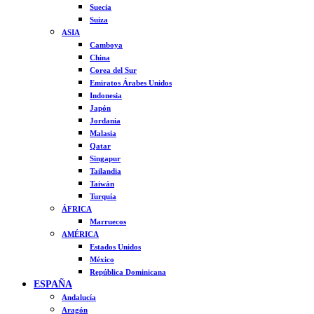
Suecia
Suiza
ASIA
Camboya
China
Corea del Sur
Emiratos Árabes Unidos
Indonesia
Japón
Jordania
Malasia
Qatar
Singapur
Tailandia
Taiwán
Turquía
ÁFRICA
Marruecos
AMÉRICA
Estados Unidos
México
República Dominicana
ESPAÑA
Andalucía
Aragón