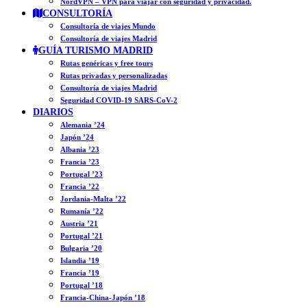
NordVPN – VPN para viajar con seguridad y privacidad.
CONSULTORÍA
Consultoría de viajes Mundo
Consultoría de viajes Madrid
GUÍA TURISMO MADRID
Rutas genéricas y free tours
Rutas privadas y personalizadas
Consultoría de viajes Madrid
Seguridad COVID-19 SARS-CoV-2
DIARIOS
Alemania ’24
Japón ’24
Albania ’23
Francia ’23
Portugal ’23
Francia ’22
Jordania-Malta ’22
Rumanía ’22
Austria ’21
Portugal ’21
Bulgaria ’20
Islandia ’19
Francia ’19
Portugal ’18
Francia-China-Japón ’18