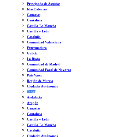
Principado de Asturias
Islas Baleares
Canarias
Cantabria
Castilla-La Mancha
Castilla y León
Cataluña
Comunidad Valenciana
Extremadura
Galicia
La Rioja
Comunidad de Madrid
Comunidad Foral de Navarra
País Vasco
Región de Murcia
Ciudades Autónomas
Todos
Andalucía
Aragón
Canarias
Cantabria
Castilla y León
Castilla-La Mancha
Cataluña
Ciudades Autónomas