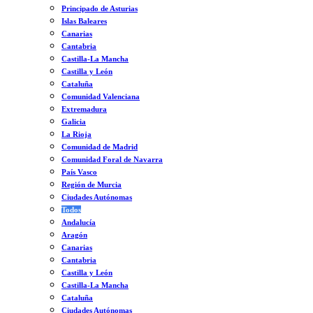
Principado de Asturias
Islas Baleares
Canarias
Cantabria
Castilla-La Mancha
Castilla y León
Cataluña
Comunidad Valenciana
Extremadura
Galicia
La Rioja
Comunidad de Madrid
Comunidad Foral de Navarra
País Vasco
Región de Murcia
Ciudades Autónomas
Todos
Andalucía
Aragón
Canarias
Cantabria
Castilla y León
Castilla-La Mancha
Cataluña
Ciudades Autónomas