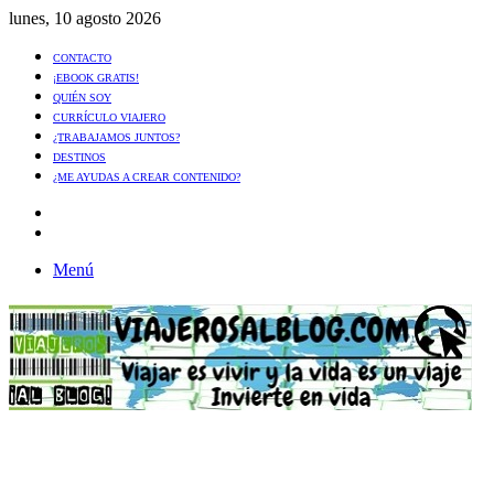
lunes, 10 agosto 2026
CONTACTO
¡EBOOK GRATIS!
QUIÉN SOY
CURRÍCULO VIAJERO
¿TRABAJAMOS JUNTOS?
DESTINOS
¿ME AYUDAS A CREAR CONTENIDO?
Artículo
al
Buscar
azar
Menú