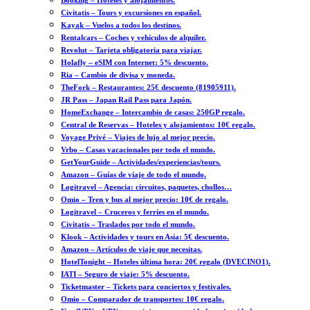
Booking – Hoteles y alojamientos.
Civitatis – Tours y excursiones en español.
Kayak – Vuelos a todos los destinos.
Rentalcars – Coches y vehículos de alquiler.
Revolut – Tarjeta obligatoria para viajar.
Holafly – eSIM con Internet: 5% descuento.
Ria – Cambio de divisa y moneda.
TheFork – Restaurantes: 25€ descuento (81905911).
JR Pass – Japan Rail Pass para Japón.
HomeExchange – Intercambio de casas: 250GP regalo.
Central de Reservas – Hoteles y alojamientos: 10€ regalo.
Voyage Privé – Viajes de lujo al mejor precio.
Vrbo – Casas vacacionales por todo el mundo.
GetYourGuide – Actividades/experiencias/tours.
Amazon – Guías de viaje de todo el mundo.
Logitravel – Agencia: circuitos, paquetes, chollos…
Omio – Tren y bus al mejor precio: 10€ de regalo.
Logitravel – Cruceros y ferries en el mundo.
Civitatis – Traslados por todo el mundo.
Klook – Actividades y tours en Asia: 5€ descuento.
Amazon – Artículos de viaje que necesitas.
HotelTonight – Hoteles última hora: 20€ regalo (DVECINO1).
IATI – Seguro de viaje: 5% descuento.
Ticketmaster – Tickets para conciertos y festivales.
Omio – Comparador de transportes: 10€ regalo.