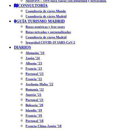
NordVPN – VPN para viajar con seguridad y privacidad.
CONSULTORÍA
Consultoría de viajes Mundo
Consultoría de viajes Madrid
GUÍA TURISMO MADRID
Rutas genéricas y free tours
Rutas privadas y personalizadas
Consultoría de viajes Madrid
Seguridad COVID-19 SARS-CoV-2
DIARIOS
Alemania ’24
Japón ’24
Albania ’23
Francia ’23
Portugal ’23
Francia ’22
Jordania-Malta ’22
Rumanía ’22
Austria ’21
Portugal ’21
Bulgaria ’20
Islandia ’19
Francia ’19
Portugal ’18
Francia-China-Japón ’18