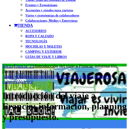
Eventos y Exposiciones
Accesorios y regalos para viajeros
Viajes y experiencias de colaboradores
Colaboraciones, Medios y Entrevistas
TIENDA
ACCESORIOS
ROPA Y CALZADO
TECNOLOGÍA
MOCHILAS Y MALETAS
CAMPING Y EXTERIOR
GUÍAS DE VIAJE Y LIBROS
Inicio
/
Francia '23
/
Introducción del viaje a Francia: información,
planning y presupuesto.
Annecy
Diarios
Europa
Francia
Francia '23
Lyon
Perpignan
Sin
categoría
Valence
Introducción del viaje a
Francia: información, planning
y presupuesto.