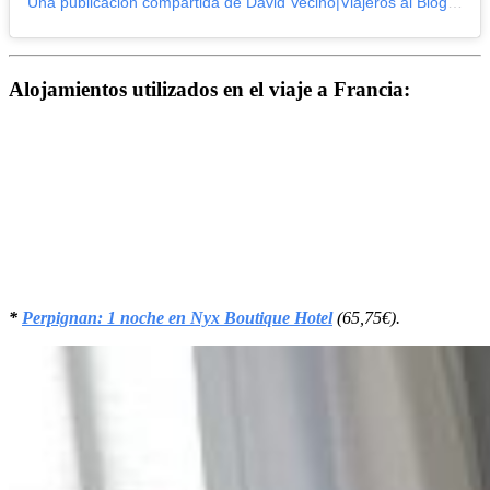
Una publicación compartida de David Vecino|Viajeros al Blog (@viajerosalblog)
Alojamientos utilizados en el viaje a Francia:
*
Perpignan: 1 noche en Nyx Boutique Hotel
(65,75€).