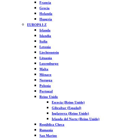
Francia
Grecia
Holanda
Hungría
EUROPA I-Z
Irlanda
Islandia
Italia
Letonia
Liechtenstein
Lituania
Luxemburgo
Malta
Mónaco
Noruega
Polonia
Portugal
Reino Unido
Escocia (Reino Unido)
Gibraltar (Español)
Inglaterra (Reino Unido)
Irlanda del Norte (Reino Unido)
República Checa
Rumanía
San Marino