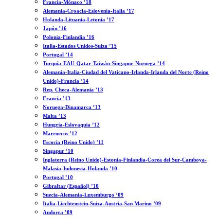
Francia-Mónaco ’18
Alemania-Croacia-Eslovenia-Italia ’17
Holanda-Lituania-Letonia ’17
Japón ’16
Polonia-Finlandia ’16
Italia-Estados Unidos-Suiza ’15
Portugal ’14
Turquía-EAU-Qatar-Taiwán-Singapur-Noruega ’14
Alemania-Italia-Ciudad del Vaticano-Irlanda-Irlanda del Norte (Reino
Unido)-Francia ’14
Rep. Checa-Alemania ’13
Francia ’13
Noruega-Dinamarca ’13
Malta ’13
Hungría-Eslovaquia ’12
Marruecos ’12
Escocia (Reino Unido) ’11
Singapur ’10
Inglaterra (Reino Unido)-Estonia-Finlandia-Corea del Sur-Camboya-
Malasia-Indonesia-Holanda ’10
Portugal ’10
Gibraltar (Español) ’10
Suecia-Alemania-Luxemburgo ’09
Italia-Liechtenstein-Suiza-Austria-San Marino ’09
Andorra ’09