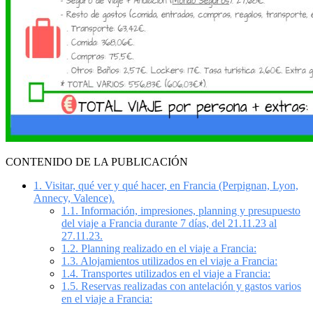
CONTENIDO DE LA PUBLICACIÓN
1.
Visitar, qué ver y qué hacer, en Francia (Perpignan, Lyon,
Annecy, Valence).
1.1.
Información, impresiones, planning y presupuesto
del viaje a Francia durante 7 días, del 21.11.23 al
27.11.23.
1.2.
Planning realizado en el viaje a Francia:
1.3.
Alojamientos utilizados en el viaje a Francia:
1.4.
Transportes utilizados en el viaje a Francia:
1.5.
Reservas realizadas con antelación y gastos varios
en el viaje a Francia: