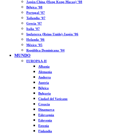
Japón-China (Hong Kong-Macao) ’08
Bélgica ’08
Portugal ’07
Tailandia ’07
Grecia ’07
Italia ’07
Inglaterra (Reino Unido)-Japón ’06
Holanda ’06
México ’05
República Dominicana ’04
MUNDO
EUROPA A-H
Albania
Alemania
Andorra
Austria
Bélgica
Bulgaria
Ciudad del Vaticano
Croacia
Dinamarca
Eslovaquia
Eslovenia
Estonia
Finlandia