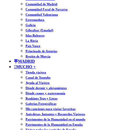
Comunidad de Madrid
Comunidad Foral de Navarra
Comunidad Valenciana
Extremadura
Galicia
Gibraltar (Español)
Islas Baleares
La Rioja
País Vasco
Principado de Asturias
Región de Murcia
MADRID
MUCHO +
Tienda viajera
Canal de Youtube
Ayuda al Viajero
Dónde dormir y alojamientos
Dónde comer y gastronomía
Rankings Tops y Listas
Galerías Fotográficas
Mis canciones para viajar favoritas
Anécdotas, Instantes y Recuerdos Viajeros
Patrimonios de la Humanidad en el mundo
Patrimonios de la Humanidad en España
Visitar todas las capitales de España