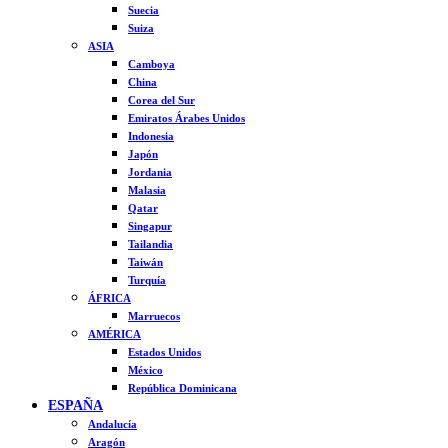
Suecia
Suiza
ASIA
Camboya
China
Corea del Sur
Emiratos Árabes Unidos
Indonesia
Japón
Jordania
Malasia
Qatar
Singapur
Tailandia
Taiwán
Turquía
ÁFRICA
Marruecos
AMÉRICA
Estados Unidos
México
República Dominicana
ESPAÑA
Andalucía
Aragón