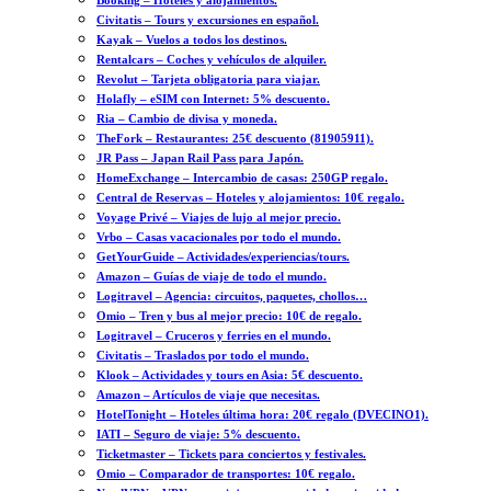
Booking – Hoteles y alojamientos.
Civitatis – Tours y excursiones en español.
Kayak – Vuelos a todos los destinos.
Rentalcars – Coches y vehículos de alquiler.
Revolut – Tarjeta obligatoria para viajar.
Holafly – eSIM con Internet: 5% descuento.
Ria – Cambio de divisa y moneda.
TheFork – Restaurantes: 25€ descuento (81905911).
JR Pass – Japan Rail Pass para Japón.
HomeExchange – Intercambio de casas: 250GP regalo.
Central de Reservas – Hoteles y alojamientos: 10€ regalo.
Voyage Privé – Viajes de lujo al mejor precio.
Vrbo – Casas vacacionales por todo el mundo.
GetYourGuide – Actividades/experiencias/tours.
Amazon – Guías de viaje de todo el mundo.
Logitravel – Agencia: circuitos, paquetes, chollos…
Omio – Tren y bus al mejor precio: 10€ de regalo.
Logitravel – Cruceros y ferries en el mundo.
Civitatis – Traslados por todo el mundo.
Klook – Actividades y tours en Asia: 5€ descuento.
Amazon – Artículos de viaje que necesitas.
HotelTonight – Hoteles última hora: 20€ regalo (DVECINO1).
IATI – Seguro de viaje: 5% descuento.
Ticketmaster – Tickets para conciertos y festivales.
Omio – Comparador de transportes: 10€ regalo.