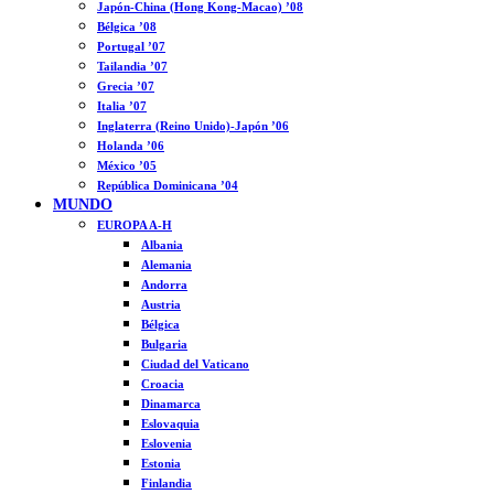
Japón-China (Hong Kong-Macao) ’08
Bélgica ’08
Portugal ’07
Tailandia ’07
Grecia ’07
Italia ’07
Inglaterra (Reino Unido)-Japón ’06
Holanda ’06
México ’05
República Dominicana ’04
MUNDO
EUROPA A-H
Albania
Alemania
Andorra
Austria
Bélgica
Bulgaria
Ciudad del Vaticano
Croacia
Dinamarca
Eslovaquia
Eslovenia
Estonia
Finlandia