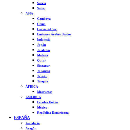
Suecia
Suiza
ASIA
Camboya
China
Corea del Sur
Emiratos Árabes Unidos
Indonesia
Japón
Jordania
Malasia
Qatar
Singapur
Tailandia
Taiwán
Turquía
ÁFRICA
Marruecos
AMÉRICA
Estados Unidos
México
República Dominicana
ESPAÑA
Andalucía
Aragón