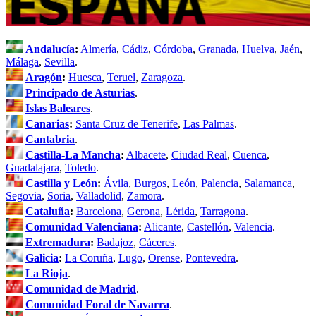
Andalucía
:
Almería
,
Cádiz
,
Córdoba
,
Granada
,
Huelva
,
Jaén
,
Málaga
,
Sevilla
.
Aragón
:
Huesca
,
Teruel
,
Zaragoza
.
Principado de Asturias
.
Islas Baleares
.
Canarias
:
Santa Cruz de Tenerife
,
Las Palmas
.
Cantabria
.
Castilla-La Mancha
:
Albacete
,
Ciudad Real
,
Cuenca
,
Guadalajara
,
Toledo
.
Castilla y León
:
Ávila
,
Burgos
,
León
,
Palencia
,
Salamanca
,
Segovia
,
Soria
,
Valladolid
,
Zamora
.
Cataluña
:
Barcelona
,
Gerona
,
Lérida
,
Tarragona
.
Comunidad Valenciana
:
Alicante
,
Castellón
,
Valencia
.
Extremadura
:
Badajoz
,
Cáceres
.
Galicia
:
La Coruña
,
Lugo
,
Orense
,
Pontevedra
.
La Rioja
.
Comunidad de Madrid
.
Comunidad Foral de Navarra
.