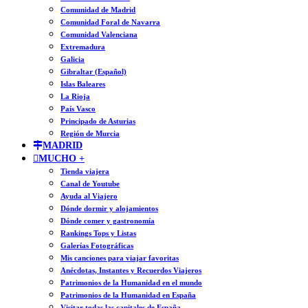
Comunidad de Madrid
Comunidad Foral de Navarra
Comunidad Valenciana
Extremadura
Galicia
Gibraltar (Español)
Islas Baleares
La Rioja
País Vasco
Principado de Asturias
Región de Murcia
MADRID
MUCHO +
Tienda viajera
Canal de Youtube
Ayuda al Viajero
Dónde dormir y alojamientos
Dónde comer y gastronomía
Rankings Tops y Listas
Galerías Fotográficas
Mis canciones para viajar favoritas
Anécdotas, Instantes y Recuerdos Viajeros
Patrimonios de la Humanidad en el mundo
Patrimonios de la Humanidad en España
Visitar todas las capitales de España