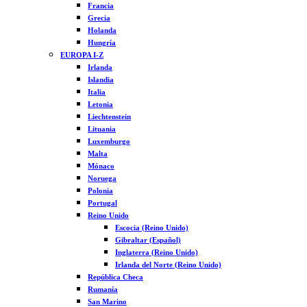
Francia
Grecia
Holanda
Hungría
EUROPA I-Z
Irlanda
Islandia
Italia
Letonia
Liechtenstein
Lituania
Luxemburgo
Malta
Mónaco
Noruega
Polonia
Portugal
Reino Unido
Escocia (Reino Unido)
Gibraltar (Español)
Inglaterra (Reino Unido)
Irlanda del Norte (Reino Unido)
República Checa
Rumanía
San Marino