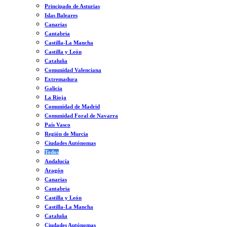
Principado de Asturias
Islas Baleares
Canarias
Cantabria
Castilla-La Mancha
Castilla y León
Cataluña
Comunidad Valenciana
Extremadura
Galicia
La Rioja
Comunidad de Madrid
Comunidad Foral de Navarra
País Vasco
Región de Murcia
Ciudades Autónomas
Todos
Andalucía
Aragón
Canarias
Cantabria
Castilla y León
Castilla-La Mancha
Cataluña
Ciudades Autónomas