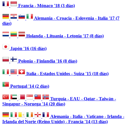
Francia - Mónaco '18 (3 días)
Alemania - Croacia - Eslovenia - Italia '17 (7
días)
Holanda - Lituania - Letonia '17 (8 días)
Japón '16 (16 días)
Polonia - Finlandia '16 (8 días)
Italia - Estados Unidos - Suiza '15 (18 días)
Portugal '14 (2 días)
Turquía - EAU - Qatar - Taiwán -
Singapur - Noruega '14 (20 días)
Alemania - Italia - Vaticano - Irlanda -
Irlanda del Norte (Reino Unido) - Francia '14 (13 días)