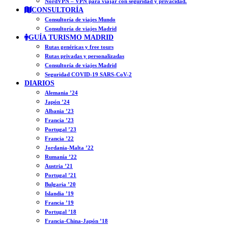
NordVPN – VPN para viajar con seguridad y privacidad.
CONSULTORÍA
Consultoría de viajes Mundo
Consultoría de viajes Madrid
GUÍA TURISMO MADRID
Rutas genéricas y free tours
Rutas privadas y personalizadas
Consultoría de viajes Madrid
Seguridad COVID-19 SARS-CoV-2
DIARIOS
Alemania ’24
Japón ’24
Albania ’23
Francia ’23
Portugal ’23
Francia ’22
Jordania-Malta ’22
Rumanía ’22
Austria ’21
Portugal ’21
Bulgaria ’20
Islandia ’19
Francia ’19
Portugal ’18
Francia-China-Japón ’18