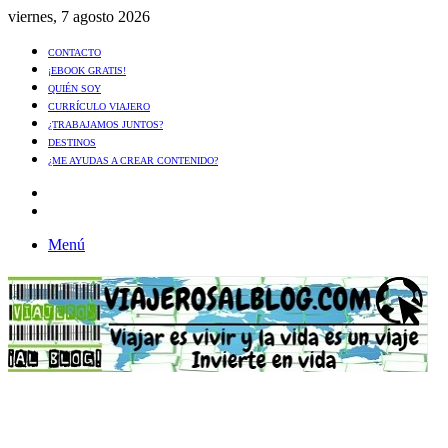
viernes, 7 agosto 2026
CONTACTO
¡EBOOK GRATIS!
QUIÉN SOY
CURRÍCULO VIAJERO
¿TRABAJAMOS JUNTOS?
DESTINOS
¿ME AYUDAS A CREAR CONTENIDO?
Artículo
al
Buscar
azar
Menú