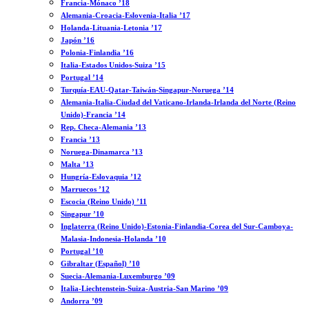
Francia-Mónaco ’18
Alemania-Croacia-Eslovenia-Italia ’17
Holanda-Lituania-Letonia ’17
Japón ’16
Polonia-Finlandia ’16
Italia-Estados Unidos-Suiza ’15
Portugal ’14
Turquía-EAU-Qatar-Taiwán-Singapur-Noruega ’14
Alemania-Italia-Ciudad del Vaticano-Irlanda-Irlanda del Norte (Reino
Unido)-Francia ’14
Rep. Checa-Alemania ’13
Francia ’13
Noruega-Dinamarca ’13
Malta ’13
Hungría-Eslovaquia ’12
Marruecos ’12
Escocia (Reino Unido) ’11
Singapur ’10
Inglaterra (Reino Unido)-Estonia-Finlandia-Corea del Sur-Camboya-
Malasia-Indonesia-Holanda ’10
Portugal ’10
Gibraltar (Español) ’10
Suecia-Alemania-Luxemburgo ’09
Italia-Liechtenstein-Suiza-Austria-San Marino ’09
Andorra ’09