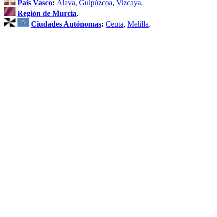
País Vasco
:
Álava
,
Guipúzcoa
,
Vizcaya
.
Región de Murcia
.
Ciudades Autónomas
:
Ceuta
,
Melilla
.