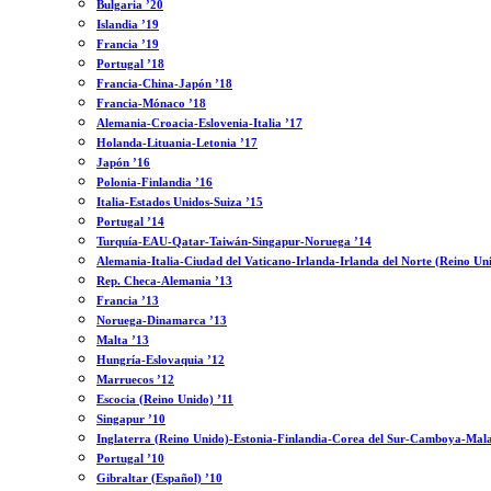
Bulgaria ’20
Islandia ’19
Francia ’19
Portugal ’18
Francia-China-Japón ’18
Francia-Mónaco ’18
Alemania-Croacia-Eslovenia-Italia ’17
Holanda-Lituania-Letonia ’17
Japón ’16
Polonia-Finlandia ’16
Italia-Estados Unidos-Suiza ’15
Portugal ’14
Turquía-EAU-Qatar-Taiwán-Singapur-Noruega ’14
Alemania-Italia-Ciudad del Vaticano-Irlanda-Irlanda del Norte (Reino Un
Rep. Checa-Alemania ’13
Francia ’13
Noruega-Dinamarca ’13
Malta ’13
Hungría-Eslovaquia ’12
Marruecos ’12
Escocia (Reino Unido) ’11
Singapur ’10
Inglaterra (Reino Unido)-Estonia-Finlandia-Corea del Sur-Camboya-Mala
Portugal ’10
Gibraltar (Español) ’10