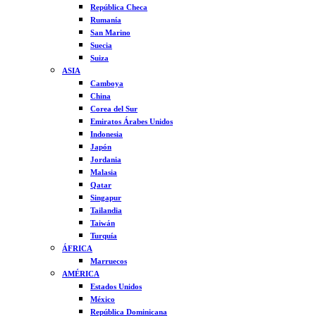
República Checa
Rumanía
San Marino
Suecia
Suiza
ASIA
Camboya
China
Corea del Sur
Emiratos Árabes Unidos
Indonesia
Japón
Jordania
Malasia
Qatar
Singapur
Tailandia
Taiwán
Turquía
ÁFRICA
Marruecos
AMÉRICA
Estados Unidos
México
República Dominicana