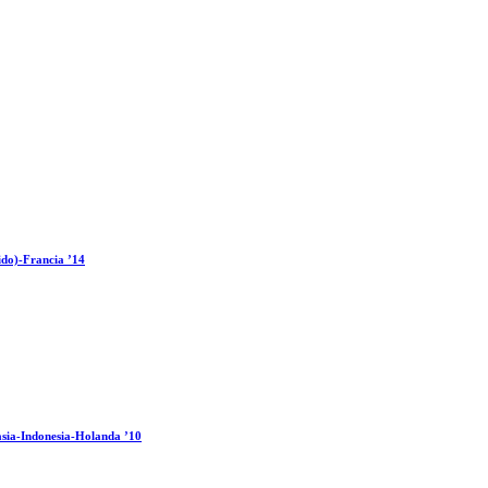
ido)-Francia ’14
sia-Indonesia-Holanda ’10