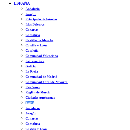
ESPAÑA
Andalucía
Aragón
Principado de Asturias
Islas Baleares
Canarias
Cantabria
Castilla-La Mancha
Castilla y León
Cataluña
Comunidad Valenciana
Extremadura
Galicia
La Rioja
Comunidad de Madrid
Comunidad Foral de Navarra
País Vasco
Región de Murcia
Ciudades Autónomas
Todos
Andalucía
Aragón
Canarias
Cantabria
Castilla y León