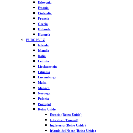
Eslovenia
Estonia
Finlandia
Francia
Grecia
Holanda
Hungría
EUROPA I-Z
Irlanda
Islandia
Italia
Letonia
Liechtenstein
Lituania
Luxemburgo
Malta
Mónaco
Noruega
Polonia
Portugal
Reino Unido
Escocia (Reino Unido)
Gibraltar (Español)
Inglaterra (Reino Unido)
Irlanda del Norte (Reino Unido)