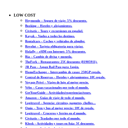
LOW COST
Heymondo – Seguro de viaje: 5% descuento.
Booking – Hoteles y alojamientos.
Civitatis – Tours y excursiones en español.
Kayak – Vuelos a todos los destinos.
Rentalcars – Coches y vehículos de alquiler.
Revolut – Tarjeta obligatoria para viajar.
Holafly – eSIM con Internet: 5% descuento.
Ria – Cambio de divisa y moneda.
TheFork – Restaurantes: 25€ descuento (81905911).
JR Pass – Japan Rail Pass para Japón.
HomeExchange – Intercambio de casas: 250GP regalo.
Central de Reservas – Hoteles y alojamientos: 10€ regalo.
Voyage Privé – Viajes de lujo al mejor precio.
Vrbo – Casas vacacionales por todo el mundo.
GetYourGuide – Actividades/experiencias/tours.
Amazon – Guías de viaje de todo el mundo.
Logitravel – Agencia: circuitos, paquetes, chollos…
Omio – Tren y bus al mejor precio: 10€ de regalo.
Logitravel – Cruceros y ferries en el mundo.
Civitatis – Traslados por todo el mundo.
Klook – Actividades y tours en Asia: 5€ descuento.