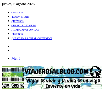
jueves, 6 agosto 2026
CONTACTO
¡EBOOK GRATIS!
QUIÉN SOY
CURRÍCULO VIAJERO
¿TRABAJAMOS JUNTOS?
DESTINOS
¿ME AYUDAS A CREAR CONTENIDO?
Artículo
al
Buscar
azar
Menú