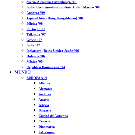
Suecia-Alemania-Luxemburgo ’09
Italia-Liechtenstein-Suiza-Austria-San Marino ’09
Andorra ’09
Japón-China (Hong Kong-Macao) ’08
Bélgica ’08
Portugal ’07
Tailandia ’07
Grecia ’07
Italia ’07
Inglaterra (Reino Unido)-Japón ’06
Holanda ’06
México ’05
República Dominicana ’04
MUNDO
EUROPA A-H
Albania
Alemania
Andorra
Austria
Bélgica
Bulgaria
Ciudad del Vaticano
Croacia
Dinamarca
Eslovaquia