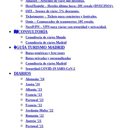
Amazon – Artículos de viaje que necesitas.
HotelTonight – Hoteles última hora: 20€ regalo (DVECINO1).
IATI – Seguro de viaje: 5% descuento.
Ticketmaster – Tickets para conciertos y festivales.
Omio – Comparador de transportes: 10€ regalo.
NordVPN – VPN para viajar con seguridad y privacidad.
CONSULTORÍA
Consultoría de viajes Mundo
Consultoría de viajes Madrid
GUÍA TURISMO MADRID
Rutas genéricas y free tours
Rutas privadas y personalizadas
Consultoría de viajes Madrid
Seguridad COVID-19 SARS-CoV-2
DIARIOS
Alemania ’24
Japón ’24
Albania ’23
Francia ’23
Portugal ’23
Francia ’22
Jordania-Malta ’22
Rumanía ’22
Austria ’21
Portugal ’21