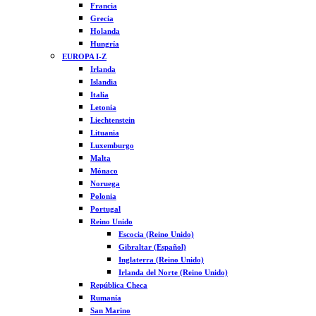
Francia
Grecia
Holanda
Hungría
EUROPA I-Z
Irlanda
Islandia
Italia
Letonia
Liechtenstein
Lituania
Luxemburgo
Malta
Mónaco
Noruega
Polonia
Portugal
Reino Unido
Escocia (Reino Unido)
Gibraltar (Español)
Inglaterra (Reino Unido)
Irlanda del Norte (Reino Unido)
República Checa
Rumanía
San Marino