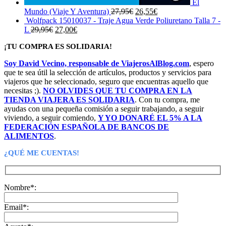
El
El
El
Mundo (Viaje Y Aventura)
27,95
€
26,55
€
precio
precio
Wolfpack 15010037 - Traje Agua Verde Poliuretano Talla 7 -
El
El
original
actual
L
29,95
€
27,00
€
precio
precio
era:
es:
¡TU COMPRA ES SOLIDARIA!
original
actual
27,95€.
26,55€.
era:
es:
Soy David Vecino, responsable de ViajerosAlBlog.com
, espero
29,95€.
27,00€.
que te sea útil la selección de artículos, productos y servicios para
viajeros que he seleccionado, seguro que encuentras aquello que
necesitas ;).
NO OLVIDES QUE TU COMPRA EN LA
TIENDA VIAJERA ES SOLIDARIA
. Con tu compra, me
ayudas con una pequeña comisión a seguir trabajando, a seguir
viviendo, a seguir comiendo,
Y YO DONARÉ EL 5% A LA
FEDERACIÓN ESPAÑOLA DE BANCOS DE
ALIMENTOS
.
¿QUÉ ME CUENTAS!
Nombre*:
Email*: