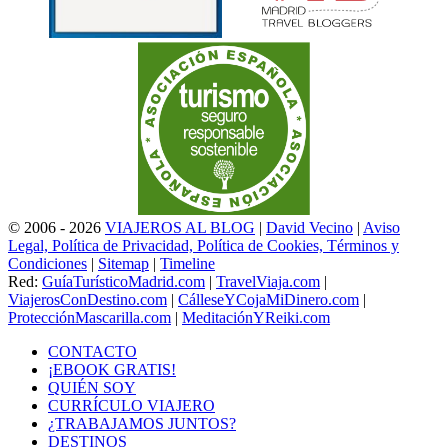
© 2006 - 2026
VIAJEROS AL BLOG
|
David Vecino
|
Aviso
Legal, Política de Privacidad, Política de Cookies, Términos y
Condiciones
|
Sitemap
|
Timeline
Red:
GuíaTurísticoMadrid.com
|
TravelViaja.com
|
ViajerosConDestino.com
|
CálleseYCojaMiDinero.com
|
ProtecciónMascarilla.com
|
MeditaciónYReiki.com
CONTACTO
¡EBOOK GRATIS!
QUIÉN SOY
CURRÍCULO VIAJERO
¿TRABAJAMOS JUNTOS?
DESTINOS