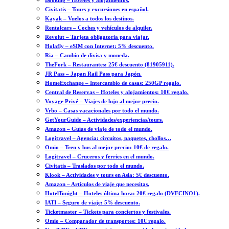
Booking – Hoteles y alojamientos.
Civitatis – Tours y excursiones en español.
Kayak – Vuelos a todos los destinos.
Rentalcars – Coches y vehículos de alquiler.
Revolut – Tarjeta obligatoria para viajar.
Holafly – eSIM con Internet: 5% descuento.
Ria – Cambio de divisa y moneda.
TheFork – Restaurantes: 25€ descuento (81905911).
JR Pass – Japan Rail Pass para Japón.
HomeExchange – Intercambio de casas: 250GP regalo.
Central de Reservas – Hoteles y alojamientos: 10€ regalo.
Voyage Privé – Viajes de lujo al mejor precio.
Vrbo – Casas vacacionales por todo el mundo.
GetYourGuide – Actividades/experiencias/tours.
Amazon – Guías de viaje de todo el mundo.
Logitravel – Agencia: circuitos, paquetes, chollos…
Omio – Tren y bus al mejor precio: 10€ de regalo.
Logitravel – Cruceros y ferries en el mundo.
Civitatis – Traslados por todo el mundo.
Klook – Actividades y tours en Asia: 5€ descuento.
Amazon – Artículos de viaje que necesitas.
HotelTonight – Hoteles última hora: 20€ regalo (DVECINO1).
IATI – Seguro de viaje: 5% descuento.
Ticketmaster – Tickets para conciertos y festivales.
Omio – Comparador de transportes: 10€ regalo.