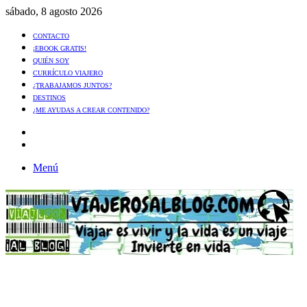
sábado, 8 agosto 2026
CONTACTO
¡EBOOK GRATIS!
QUIÉN SOY
CURRÍCULO VIAJERO
¿TRABAJAMOS JUNTOS?
DESTINOS
¿ME AYUDAS A CREAR CONTENIDO?
Artículo
al
Buscar
azar
Menú