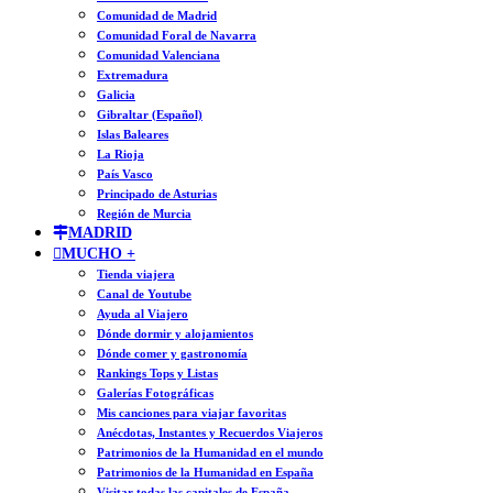
Comunidad de Madrid
Comunidad Foral de Navarra
Comunidad Valenciana
Extremadura
Galicia
Gibraltar (Español)
Islas Baleares
La Rioja
País Vasco
Principado de Asturias
Región de Murcia
MADRID
MUCHO +
Tienda viajera
Canal de Youtube
Ayuda al Viajero
Dónde dormir y alojamientos
Dónde comer y gastronomía
Rankings Tops y Listas
Galerías Fotográficas
Mis canciones para viajar favoritas
Anécdotas, Instantes y Recuerdos Viajeros
Patrimonios de la Humanidad en el mundo
Patrimonios de la Humanidad en España
Visitar todas las capitales de España