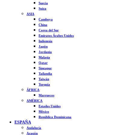
Suecia
Suiza
ASIA
Camboya
China
Corea del Sur
Emiratos Árabes Unidos
Indonesia
Japón
Jordania
Malasia
Qatar
Singapur
Tailandia
Taiwán
Turquía
ÁFRICA
Marruecos
AMÉRICA
Estados Unidos
México
República Dominicana
ESPAÑA
Andalucía
Aragón