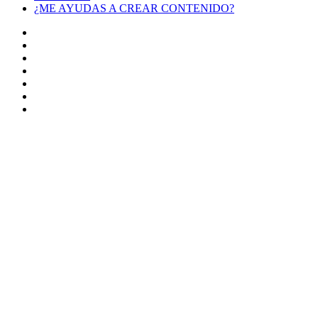
¿ME AYUDAS A CREAR CONTENIDO?
Facebook
X
LinkedIn
YouTube
Instagram
TikTok
Buy
Me
Botón
a
volver
Coffee
arriba