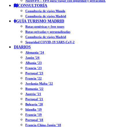
NordVPN – VPN para viajar con seguridad y privacidad.
CONSULTORÍA
Consultoría de viajes Mundo
Consultoría de viajes Madrid
GUÍA TURISMO MADRID
Rutas genéricas y free tours
Rutas privadas y personalizadas
Consultoría de viajes Madrid
Seguridad COVID-19 SARS-CoV-2
DIARIOS
Alemania ’24
Japón ’24
Albania ’23
Francia ’23
Portugal ’23
Francia ’22
Jordania-Malta ’22
Rumanía ’22
Austria ’21
Portugal ’21
Bulgaria ’20
Islandia ’19
Francia ’19
Portugal ’18
Francia-China-Japón ’18