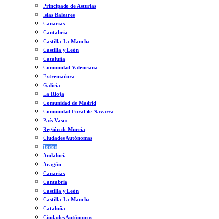
Principado de Asturias
Islas Baleares
Canarias
Cantabria
Castilla-La Mancha
Castilla y León
Cataluña
Comunidad Valenciana
Extremadura
Galicia
La Rioja
Comunidad de Madrid
Comunidad Foral de Navarra
País Vasco
Región de Murcia
Ciudades Autónomas
Todos
Andalucía
Aragón
Canarias
Cantabria
Castilla y León
Castilla-La Mancha
Cataluña
Ciudades Autónomas