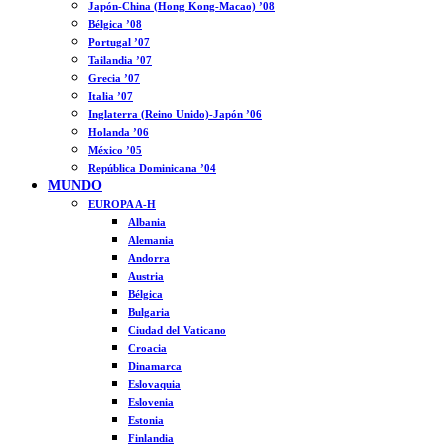
Japón-China (Hong Kong-Macao) ’08
Bélgica ’08
Portugal ’07
Tailandia ’07
Grecia ’07
Italia ’07
Inglaterra (Reino Unido)-Japón ’06
Holanda ’06
México ’05
República Dominicana ’04
MUNDO
EUROPA A-H
Albania
Alemania
Andorra
Austria
Bélgica
Bulgaria
Ciudad del Vaticano
Croacia
Dinamarca
Eslovaquia
Eslovenia
Estonia
Finlandia