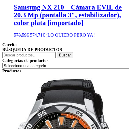
Samsung NX 210 – Cámara EVIL de
20.3 Mp (pantalla 3″, estabilizador),
color plata [importado]
El
El
578,59
€
574,71
€
¡LO QUIERO PERO YA!
precio
precio
Carrito
original
actual
BÚSQUEDA DE PRODUCTOS
era:
es:
Buscar
578,59€.
574,71€.
Buscar
por:
Categorías de productos
Productos