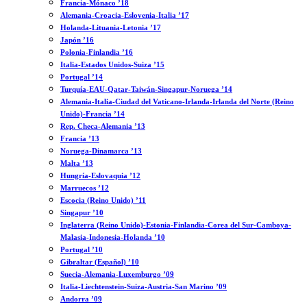
Francia-Mónaco ’18
Alemania-Croacia-Eslovenia-Italia ’17
Holanda-Lituania-Letonia ’17
Japón ’16
Polonia-Finlandia ’16
Italia-Estados Unidos-Suiza ’15
Portugal ’14
Turquía-EAU-Qatar-Taiwán-Singapur-Noruega ’14
Alemania-Italia-Ciudad del Vaticano-Irlanda-Irlanda del Norte (Reino
Unido)-Francia ’14
Rep. Checa-Alemania ’13
Francia ’13
Noruega-Dinamarca ’13
Malta ’13
Hungría-Eslovaquia ’12
Marruecos ’12
Escocia (Reino Unido) ’11
Singapur ’10
Inglaterra (Reino Unido)-Estonia-Finlandia-Corea del Sur-Camboya-
Malasia-Indonesia-Holanda ’10
Portugal ’10
Gibraltar (Español) ’10
Suecia-Alemania-Luxemburgo ’09
Italia-Liechtenstein-Suiza-Austria-San Marino ’09
Andorra ’09