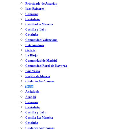
Principado de Asturias
Islas Baleares
Canarias
Cantabria
Castilla-La Mancha
Castilla y León
Cataluña
Comunidad Valenciana
Extremadura
Galicia
La Rioja
Comunidad de Madrid
Comunidad Foral de Navarra
País Vasco
Región de Murcia
Ciudades Autónomas
Todos
Andalucía
Aragón
Canarias
Cantabria
Castilla y León
Castilla-La Mancha
Cataluña
Ciudades Autónomas