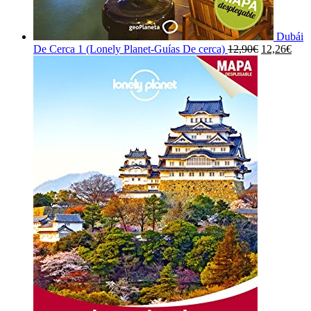
Dubái
El
El
De Cerca 1 (Lonely Planet-Guías De cerca)
12,90
€
12,26
€
precio
prec
original
actu
era:
es:
12,90€.
12,2