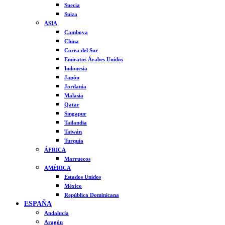
Suecia
Suiza
ASIA
Camboya
China
Corea del Sur
Emiratos Árabes Unidos
Indonesia
Japón
Jordania
Malasia
Qatar
Singapur
Tailandia
Taiwán
Turquía
ÁFRICA
Marruecos
AMÉRICA
Estados Unidos
México
República Dominicana
ESPAÑA
Andalucía
Aragón