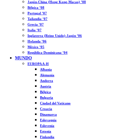
Japón-China (Hong Kong-Macao) ’08
Bélgica ’08
Portugal ’07
Tailandia ’07
Grecia ’07
Italia ’07
Inglaterra (Reino Unido)-Japón ’06
Holanda ’06
México ’05
República Dominicana ’04
MUNDO
EUROPA A-H
Albania
Alemania
Andorra
Austria
Bélgica
Bulgaria
Ciudad del Vaticano
Croacia
Dinamarca
Eslovaquia
Eslovenia
Estonia
Finlandia