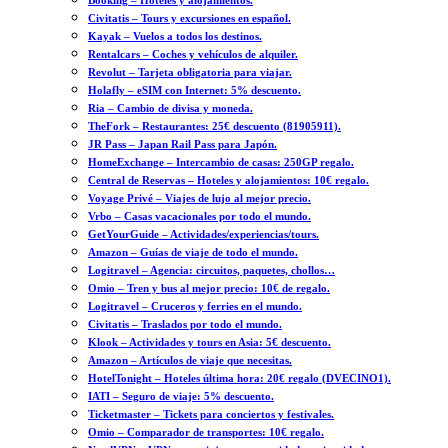
Booking – Hoteles y alojamientos.
Civitatis – Tours y excursiones en español.
Kayak – Vuelos a todos los destinos.
Rentalcars – Coches y vehículos de alquiler.
Revolut – Tarjeta obligatoria para viajar.
Holafly – eSIM con Internet: 5% descuento.
Ria – Cambio de divisa y moneda.
TheFork – Restaurantes: 25€ descuento (81905911).
JR Pass – Japan Rail Pass para Japón.
HomeExchange – Intercambio de casas: 250GP regalo.
Central de Reservas – Hoteles y alojamientos: 10€ regalo.
Voyage Privé – Viajes de lujo al mejor precio.
Vrbo – Casas vacacionales por todo el mundo.
GetYourGuide – Actividades/experiencias/tours.
Amazon – Guías de viaje de todo el mundo.
Logitravel – Agencia: circuitos, paquetes, chollos…
Omio – Tren y bus al mejor precio: 10€ de regalo.
Logitravel – Cruceros y ferries en el mundo.
Civitatis – Traslados por todo el mundo.
Klook – Actividades y tours en Asia: 5€ descuento.
Amazon – Artículos de viaje que necesitas.
HotelTonight – Hoteles última hora: 20€ regalo (DVECINO1).
IATI – Seguro de viaje: 5% descuento.
Ticketmaster – Tickets para conciertos y festivales.
Omio – Comparador de transportes: 10€ regalo.