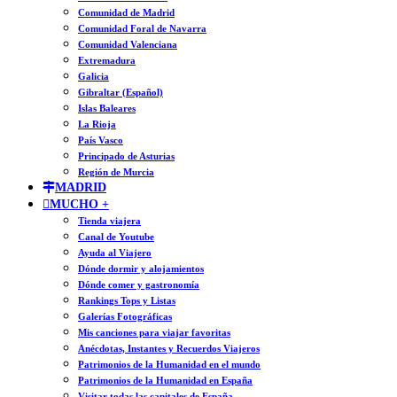
Comunidad de Madrid
Comunidad Foral de Navarra
Comunidad Valenciana
Extremadura
Galicia
Gibraltar (Español)
Islas Baleares
La Rioja
País Vasco
Principado de Asturias
Región de Murcia
MADRID
MUCHO +
Tienda viajera
Canal de Youtube
Ayuda al Viajero
Dónde dormir y alojamientos
Dónde comer y gastronomía
Rankings Tops y Listas
Galerías Fotográficas
Mis canciones para viajar favoritas
Anécdotas, Instantes y Recuerdos Viajeros
Patrimonios de la Humanidad en el mundo
Patrimonios de la Humanidad en España
Visitar todas las capitales de España