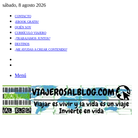
sábado, 8 agosto 2026
CONTACTO
¡EBOOK GRATIS!
QUIÉN SOY
CURRÍCULO VIAJERO
¿TRABAJAMOS JUNTOS?
DESTINOS
¿ME AYUDAS A CREAR CONTENIDO?
Artículo
al
Buscar
azar
Menú