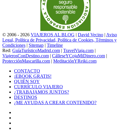
© 2006 - 2026
VIAJEROS AL BLOG
|
David Vecino
|
Aviso
Legal, Política de Privacidad, Política de Cookies, Términos y
Condiciones
|
Sitemap
|
Timeline
Red:
GuíaTurísticoMadrid.com
|
TravelViaja.com
|
ViajerosConDestino.com
|
CálleseYCojaMiDinero.com
|
ProtecciónMascarilla.com
|
MeditaciónYReiki.com
CONTACTO
¡EBOOK GRATIS!
QUIÉN SOY
CURRÍCULO VIAJERO
¿TRABAJAMOS JUNTOS?
DESTINOS
¿ME AYUDAS A CREAR CONTENIDO?
Facebook
X
LinkedIn
YouTube