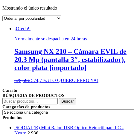
Mostrando el único resultado
¡Oferta!
Normalmente se despacha en 24 horas
Samsung NX 210 – Cámara EVIL de
20.3 Mp (pantalla 3″, estabilizador),
color plata [importado]
El
El
578,59
€
574,71
€
¡LO QUIERO PERO YA!
precio
precio
Carrito
original
actual
BÚSQUEDA DE PRODUCTOS
era:
es:
Buscar
578,59€.
574,71€.
Buscar
por:
Categorías de productos
Productos
SODIAL(R) Mini Raton USB Optico Retractil para PC -
Negro
2,93
€