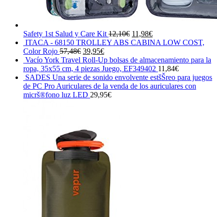
El
El
Safety 1st Salud y Care Kit
12,10
€
11,98
€
precio
precio
ITACA - 68150 TROLLEY ABS CABINA LOW COST,
El
El
original
actual
Color Rojo
57,48
€
39,95
€
precio
precio
era:
es:
Vacío York Travel Roll-Up bolsas de almacenamiento para la
original
actual
12,10€.
11,98€.
ropa, 35x55 cm, 4 piezas Juego, EF349402
11,84
€
era:
es:
SADES Una serie de sonido envolvente estšŠreo para juegos
57,48€.
39,95€.
de PC Pro Auriculares de la venda de los auriculares con
micrš®fono luz LED
29,95
€