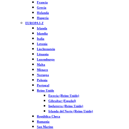
Francia
Grecia
Holanda
Hungría
EUROPA I-Z
Irlanda
Islandia
Italia
Letonia
Liechtenstein
Lituania
Luxemburgo
Malta
Mónaco
Noruega
Polonia
Portugal
Reino Unido
Escocia (Reino Unido)
Gibraltar (Español)
Inglaterra (Reino Unido)
Irlanda del Norte (Reino Unido)
República Checa
Rumanía
San Marino