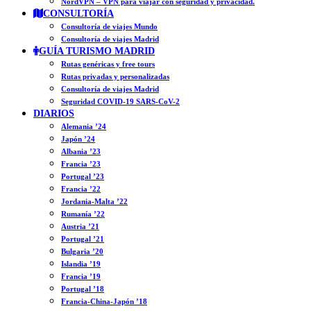
NordVPN – VPN para viajar con seguridad y privacidad.
CONSULTORÍA
Consultoría de viajes Mundo
Consultoría de viajes Madrid
GUÍA TURISMO MADRID
Rutas genéricas y free tours
Rutas privadas y personalizadas
Consultoría de viajes Madrid
Seguridad COVID-19 SARS-CoV-2
DIARIOS
Alemania ’24
Japón ’24
Albania ’23
Francia ’23
Portugal ’23
Francia ’22
Jordania-Malta ’22
Rumanía ’22
Austria ’21
Portugal ’21
Bulgaria ’20
Islandia ’19
Francia ’19
Portugal ’18
Francia-China-Japón ’18