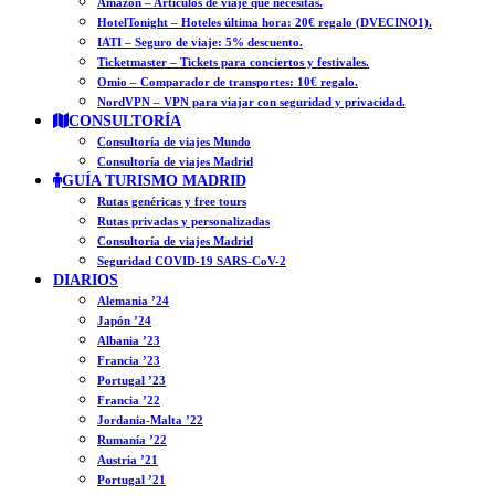
Amazon – Artículos de viaje que necesitas.
HotelTonight – Hoteles última hora: 20€ regalo (DVECINO1).
IATI – Seguro de viaje: 5% descuento.
Ticketmaster – Tickets para conciertos y festivales.
Omio – Comparador de transportes: 10€ regalo.
NordVPN – VPN para viajar con seguridad y privacidad.
CONSULTORÍA
Consultoría de viajes Mundo
Consultoría de viajes Madrid
GUÍA TURISMO MADRID
Rutas genéricas y free tours
Rutas privadas y personalizadas
Consultoría de viajes Madrid
Seguridad COVID-19 SARS-CoV-2
DIARIOS
Alemania ’24
Japón ’24
Albania ’23
Francia ’23
Portugal ’23
Francia ’22
Jordania-Malta ’22
Rumanía ’22
Austria ’21
Portugal ’21