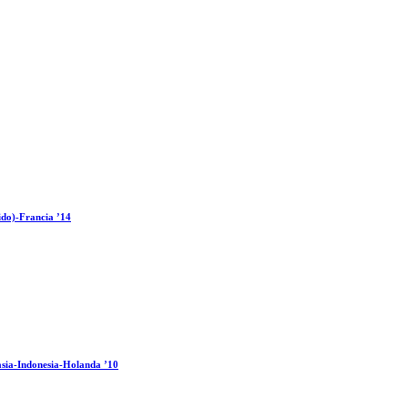
ido)-Francia ’14
sia-Indonesia-Holanda ’10