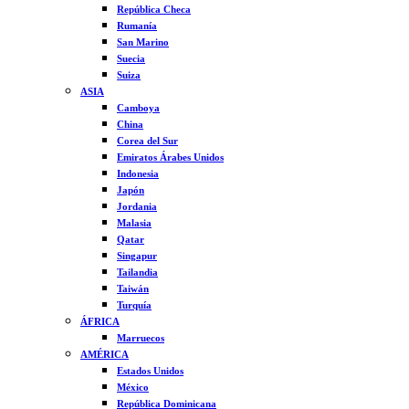
República Checa
Rumanía
San Marino
Suecia
Suiza
ASIA
Camboya
China
Corea del Sur
Emiratos Árabes Unidos
Indonesia
Japón
Jordania
Malasia
Qatar
Singapur
Tailandia
Taiwán
Turquía
ÁFRICA
Marruecos
AMÉRICA
Estados Unidos
México
República Dominicana