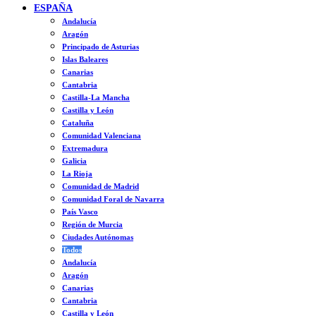
ESPAÑA
Andalucía
Aragón
Principado de Asturias
Islas Baleares
Canarias
Cantabria
Castilla-La Mancha
Castilla y León
Cataluña
Comunidad Valenciana
Extremadura
Galicia
La Rioja
Comunidad de Madrid
Comunidad Foral de Navarra
País Vasco
Región de Murcia
Ciudades Autónomas
Todos
Andalucía
Aragón
Canarias
Cantabria
Castilla y León