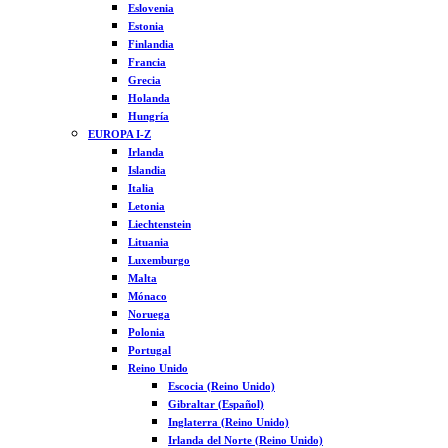
Eslovenia
Estonia
Finlandia
Francia
Grecia
Holanda
Hungría
EUROPA I-Z
Irlanda
Islandia
Italia
Letonia
Liechtenstein
Lituania
Luxemburgo
Malta
Mónaco
Noruega
Polonia
Portugal
Reino Unido
Escocia (Reino Unido)
Gibraltar (Español)
Inglaterra (Reino Unido)
Irlanda del Norte (Reino Unido)