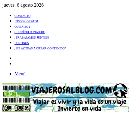
jueves, 6 agosto 2026
CONTACTO
¡EBOOK GRATIS!
QUIÉN SOY
CURRÍCULO VIAJERO
¿TRABAJAMOS JUNTOS?
DESTINOS
¿ME AYUDAS A CREAR CONTENIDO?
Artículo
al
Buscar
azar
Menú