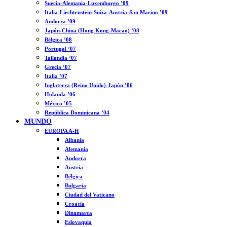
Suecia-Alemania-Luxemburgo ’09
Italia-Liechtenstein-Suiza-Austria-San Marino ’09
Andorra ’09
Japón-China (Hong Kong-Macao) ’08
Bélgica ’08
Portugal ’07
Tailandia ’07
Grecia ’07
Italia ’07
Inglaterra (Reino Unido)-Japón ’06
Holanda ’06
México ’05
República Dominicana ’04
MUNDO
EUROPA A-H
Albania
Alemania
Andorra
Austria
Bélgica
Bulgaria
Ciudad del Vaticano
Croacia
Dinamarca
Eslovaquia