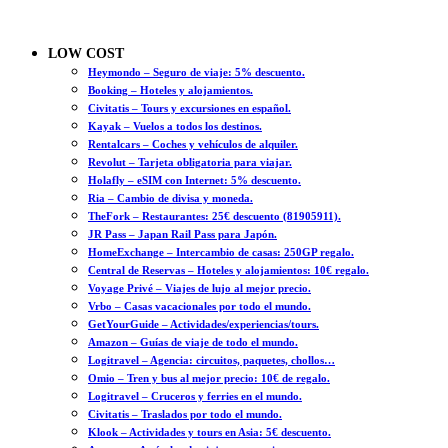
LOW COST
Heymondo – Seguro de viaje: 5% descuento.
Booking – Hoteles y alojamientos.
Civitatis – Tours y excursiones en español.
Kayak – Vuelos a todos los destinos.
Rentalcars – Coches y vehículos de alquiler.
Revolut – Tarjeta obligatoria para viajar.
Holafly – eSIM con Internet: 5% descuento.
Ria – Cambio de divisa y moneda.
TheFork – Restaurantes: 25€ descuento (81905911).
JR Pass – Japan Rail Pass para Japón.
HomeExchange – Intercambio de casas: 250GP regalo.
Central de Reservas – Hoteles y alojamientos: 10€ regalo.
Voyage Privé – Viajes de lujo al mejor precio.
Vrbo – Casas vacacionales por todo el mundo.
GetYourGuide – Actividades/experiencias/tours.
Amazon – Guías de viaje de todo el mundo.
Logitravel – Agencia: circuitos, paquetes, chollos…
Omio – Tren y bus al mejor precio: 10€ de regalo.
Logitravel – Cruceros y ferries en el mundo.
Civitatis – Traslados por todo el mundo.
Klook – Actividades y tours en Asia: 5€ descuento.