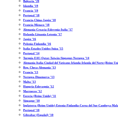
Bulgaria ’20
Islandia ’19
Francia ’19
Portugal ’18
Francia-China-Japón ’18
Francia-Mónaco ’18
Alemania-Croacia-Eslovenia-Italia ’17
Holanda-Lituania-Letonia ’17
Japón ’16
Polonia-Finlandia ’16
Italia-Estados Unidos-Suiza ’15
Portugal ’14
Turquía-EAU-Qatar-Taiwán-Singapur-Noruega ’14
Alemania-Italia-Ciudad del Vaticano-Irlanda-Irlanda del Norte (Reino Un
Rep. Checa-Alemania ’13
Francia ’13
Noruega-Dinamarca ’13
Malta ’13
Hungría-Eslovaquia ’12
Marruecos ’12
Escocia (Reino Unido) ’11
Singapur ’10
Inglaterra (Reino Unido)-Estonia-Finlandia-Corea del Sur-Camboya-Mala
Portugal ’10
Gibraltar (Español) ’10