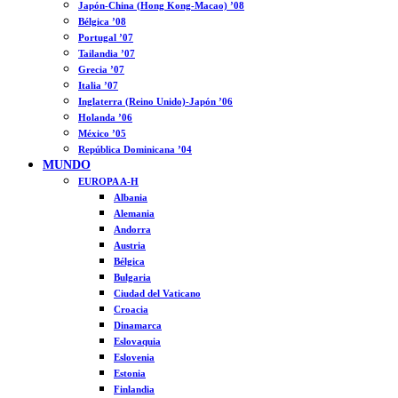
Japón-China (Hong Kong-Macao) ’08
Bélgica ’08
Portugal ’07
Tailandia ’07
Grecia ’07
Italia ’07
Inglaterra (Reino Unido)-Japón ’06
Holanda ’06
México ’05
República Dominicana ’04
MUNDO
EUROPA A-H
Albania
Alemania
Andorra
Austria
Bélgica
Bulgaria
Ciudad del Vaticano
Croacia
Dinamarca
Eslovaquia
Eslovenia
Estonia
Finlandia