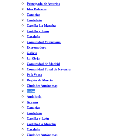
Principado de Asturias
Islas Baleares
Canarias
Cantabria
Castilla-La Mancha
Castilla y León
Cataluña
Comunidad Valenciana
Extremadura
Galicia
La Rioja
Comunidad de Madrid
Comunidad Foral de Navarra
País Vasco
Región de Murcia
Ciudades Autónomas
Todos
Andalucía
Aragón
Canarias
Cantabria
Castilla y León
Castilla-La Mancha
Cataluña
Ciudades Autónomas