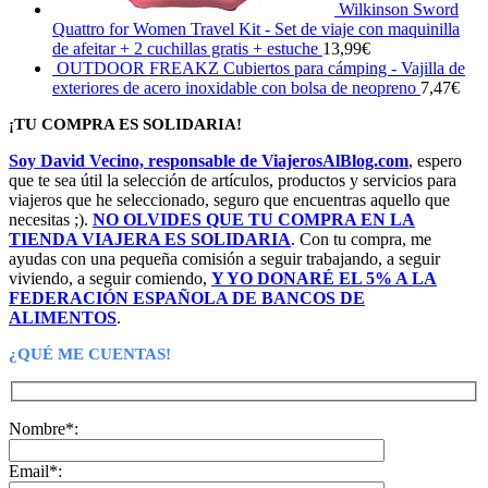
Wilkinson Sword
Quattro for Women Travel Kit - Set de viaje con maquinilla
de afeitar + 2 cuchillas gratis + estuche
13,99
€
OUTDOOR FREAKZ Cubiertos para cámping - Vajilla de
exteriores de acero inoxidable con bolsa de neopreno
7,47
€
¡TU COMPRA ES SOLIDARIA!
Soy David Vecino, responsable de ViajerosAlBlog.com
, espero
que te sea útil la selección de artículos, productos y servicios para
viajeros que he seleccionado, seguro que encuentras aquello que
necesitas ;).
NO OLVIDES QUE TU COMPRA EN LA
TIENDA VIAJERA ES SOLIDARIA
. Con tu compra, me
ayudas con una pequeña comisión a seguir trabajando, a seguir
viviendo, a seguir comiendo,
Y YO DONARÉ EL 5% A LA
FEDERACIÓN ESPAÑOLA DE BANCOS DE
ALIMENTOS
.
¿QUÉ ME CUENTAS!
Nombre*:
Email*: