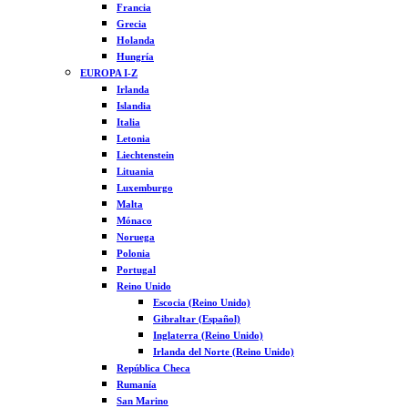
Francia
Grecia
Holanda
Hungría
EUROPA I-Z
Irlanda
Islandia
Italia
Letonia
Liechtenstein
Lituania
Luxemburgo
Malta
Mónaco
Noruega
Polonia
Portugal
Reino Unido
Escocia (Reino Unido)
Gibraltar (Español)
Inglaterra (Reino Unido)
Irlanda del Norte (Reino Unido)
República Checa
Rumanía
San Marino