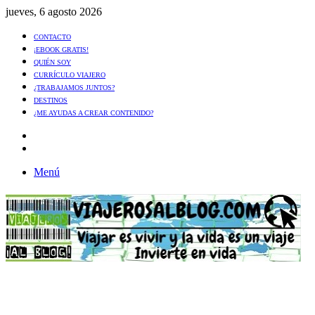
jueves, 6 agosto 2026
CONTACTO
¡EBOOK GRATIS!
QUIÉN SOY
CURRÍCULO VIAJERO
¿TRABAJAMOS JUNTOS?
DESTINOS
¿ME AYUDAS A CREAR CONTENIDO?
Artículo
al
Buscar
azar
Menú