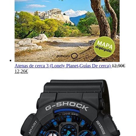
Atenas de cerca 3 (Lonely Planet-Guías De cerca)
12,90
€
El
El
12,26
€
precio
precio
original
actual
era:
es:
12,90€.
12,26€.