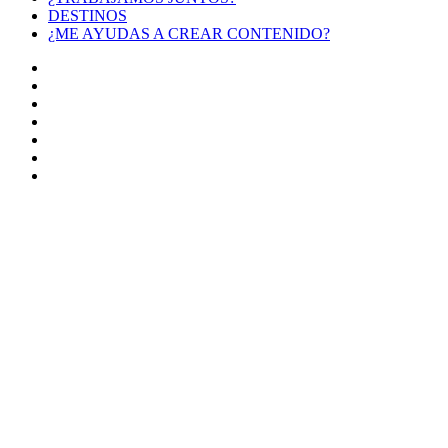
DESTINOS
¿ME AYUDAS A CREAR CONTENIDO?
Facebook
X
LinkedIn
YouTube
Instagram
TikTok
Buy
Me
Botón
a
volver
Coffee
arriba