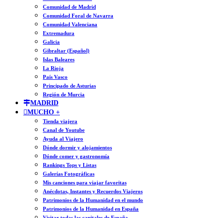
Comunidad de Madrid
Comunidad Foral de Navarra
Comunidad Valenciana
Extremadura
Galicia
Gibraltar (Español)
Islas Baleares
La Rioja
País Vasco
Principado de Asturias
Región de Murcia
MADRID
MUCHO +
Tienda viajera
Canal de Youtube
Ayuda al Viajero
Dónde dormir y alojamientos
Dónde comer y gastronomía
Rankings Tops y Listas
Galerías Fotográficas
Mis canciones para viajar favoritas
Anécdotas, Instantes y Recuerdos Viajeros
Patrimonios de la Humanidad en el mundo
Patrimonios de la Humanidad en España
Visitar todas las capitales de España