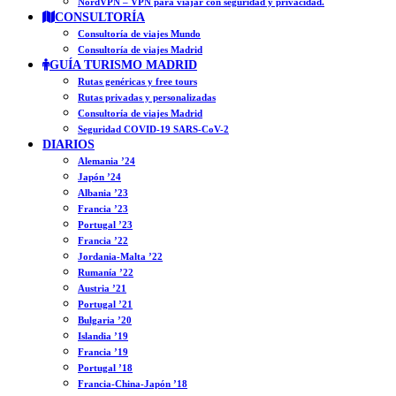
NordVPN – VPN para viajar con seguridad y privacidad.
CONSULTORÍA
Consultoría de viajes Mundo
Consultoría de viajes Madrid
GUÍA TURISMO MADRID
Rutas genéricas y free tours
Rutas privadas y personalizadas
Consultoría de viajes Madrid
Seguridad COVID-19 SARS-CoV-2
DIARIOS
Alemania ’24
Japón ’24
Albania ’23
Francia ’23
Portugal ’23
Francia ’22
Jordania-Malta ’22
Rumanía ’22
Austria ’21
Portugal ’21
Bulgaria ’20
Islandia ’19
Francia ’19
Portugal ’18
Francia-China-Japón ’18