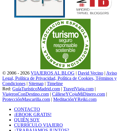
© 2006 - 2026
VIAJEROS AL BLOG
|
David Vecino
|
Aviso
Legal, Política de Privacidad, Política de Cookies, Términos y
Condiciones
|
Sitemap
|
Timeline
Red:
GuíaTurísticoMadrid.com
|
TravelViaja.com
|
ViajerosConDestino.com
|
CálleseYCojaMiDinero.com
|
ProtecciónMascarilla.com
|
MeditaciónYReiki.com
CONTACTO
¡EBOOK GRATIS!
QUIÉN SOY
CURRÍCULO VIAJERO
¿TRABAJAMOS JUNTOS?