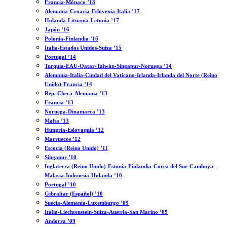
Francia-Mónaco ’18
Alemania-Croacia-Eslovenia-Italia ’17
Holanda-Lituania-Letonia ’17
Japón ’16
Polonia-Finlandia ’16
Italia-Estados Unidos-Suiza ’15
Portugal ’14
Turquía-EAU-Qatar-Taiwán-Singapur-Noruega ’14
Alemania-Italia-Ciudad del Vaticano-Irlanda-Irlanda del Norte (Reino
Unido)-Francia ’14
Rep. Checa-Alemania ’13
Francia ’13
Noruega-Dinamarca ’13
Malta ’13
Hungría-Eslovaquia ’12
Marruecos ’12
Escocia (Reino Unido) ’11
Singapur ’10
Inglaterra (Reino Unido)-Estonia-Finlandia-Corea del Sur-Camboya-
Malasia-Indonesia-Holanda ’10
Portugal ’10
Gibraltar (Español) ’10
Suecia-Alemania-Luxemburgo ’09
Italia-Liechtenstein-Suiza-Austria-San Marino ’09
Andorra ’09