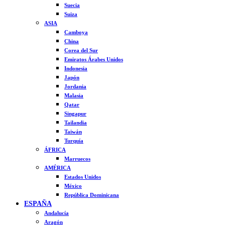
Suecia
Suiza
ASIA
Camboya
China
Corea del Sur
Emiratos Árabes Unidos
Indonesia
Japón
Jordania
Malasia
Qatar
Singapur
Tailandia
Taiwán
Turquía
ÁFRICA
Marruecos
AMÉRICA
Estados Unidos
México
República Dominicana
ESPAÑA
Andalucía
Aragón