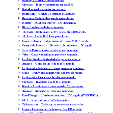
Booking – Hoteles y alojamientos.
Civitatis – Tours y excursiones en español.
Kayak – Vuelos a todos los destinos.
Rentalcars – Coches y vehículos de alquiler.
Revolut – Tarjeta obligatoria para viajar.
Holafly – eSIM con Internet: 5% descuento.
Ria – Cambio de divisa y moneda.
TheFork – Restaurantes: 25€ descuento (81905911).
JR Pass – Japan Rail Pass para Japón.
HomeExchange – Intercambio de casas: 250GP regalo.
Central de Reservas – Hoteles y alojamientos: 10€ regalo.
Voyage Privé – Viajes de lujo al mejor precio.
Vrbo – Casas vacacionales por todo el mundo.
GetYourGuide – Actividades/experiencias/tours.
Amazon – Guías de viaje de todo el mundo.
Logitravel – Agencia: circuitos, paquetes, chollos…
Omio – Tren y bus al mejor precio: 10€ de regalo.
Logitravel – Cruceros y ferries en el mundo.
Civitatis – Traslados por todo el mundo.
Klook – Actividades y tours en Asia: 5€ descuento.
Amazon – Artículos de viaje que necesitas.
HotelTonight – Hoteles última hora: 20€ regalo (DVECINO1).
IATI – Seguro de viaje: 5% descuento.
Ticketmaster – Tickets para conciertos y festivales.
Omio – Comparador de transportes: 10€ regalo.