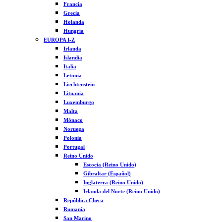
Francia
Grecia
Holanda
Hungría
EUROPA I-Z
Irlanda
Islandia
Italia
Letonia
Liechtenstein
Lituania
Luxemburgo
Malta
Mónaco
Noruega
Polonia
Portugal
Reino Unido
Escocia (Reino Unido)
Gibraltar (Español)
Inglaterra (Reino Unido)
Irlanda del Norte (Reino Unido)
República Checa
Rumanía
San Marino