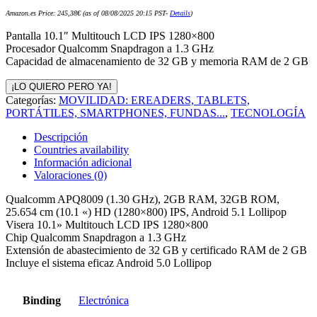
Amazon.es Price:
245,38
€
(as of 08/08/2025 20:15 PST-
Details
)
Pantalla 10.1″ Multitouch LCD IPS 1280×800
Procesador Qualcomm Snapdragon a 1.3 GHz
Capacidad de almacenamiento de 32 GB y memoria RAM de 2 GB
¡LO QUIERO PERO YA!
Categorías:
MOVILIDAD: EREADERS, TABLETS,
PORTÁTILES, SMARTPHONES, FUNDAS...
,
TECNOLOGÍA
Descripción
Countries availability
Información adicional
Valoraciones (0)
Qualcomm APQ8009 (1.30 GHz), 2GB RAM, 32GB ROM,
25.654 cm (10.1 «) HD (1280×800) IPS, Android 5.1 Lollipop
Visera 10.1» Multitouch LCD IPS 1280×800
Chip Qualcomm Snapdragon a 1.3 GHz
Extensión de abastecimiento de 32 GB y certificado RAM de 2 GB
Incluye el sistema eficaz Android 5.0 Lollipop
Binding
Electrónica