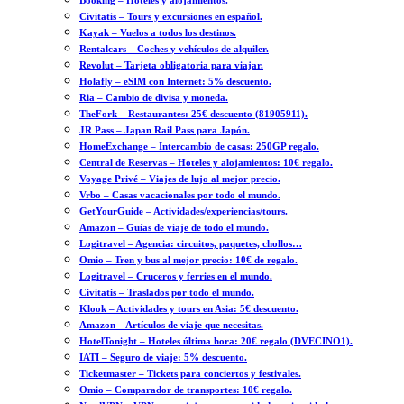
Booking – Hoteles y alojamientos.
Civitatis – Tours y excursiones en español.
Kayak – Vuelos a todos los destinos.
Rentalcars – Coches y vehículos de alquiler.
Revolut – Tarjeta obligatoria para viajar.
Holafly – eSIM con Internet: 5% descuento.
Ria – Cambio de divisa y moneda.
TheFork – Restaurantes: 25€ descuento (81905911).
JR Pass – Japan Rail Pass para Japón.
HomeExchange – Intercambio de casas: 250GP regalo.
Central de Reservas – Hoteles y alojamientos: 10€ regalo.
Voyage Privé – Viajes de lujo al mejor precio.
Vrbo – Casas vacacionales por todo el mundo.
GetYourGuide – Actividades/experiencias/tours.
Amazon – Guías de viaje de todo el mundo.
Logitravel – Agencia: circuitos, paquetes, chollos…
Omio – Tren y bus al mejor precio: 10€ de regalo.
Logitravel – Cruceros y ferries en el mundo.
Civitatis – Traslados por todo el mundo.
Klook – Actividades y tours en Asia: 5€ descuento.
Amazon – Artículos de viaje que necesitas.
HotelTonight – Hoteles última hora: 20€ regalo (DVECINO1).
IATI – Seguro de viaje: 5% descuento.
Ticketmaster – Tickets para conciertos y festivales.
Omio – Comparador de transportes: 10€ regalo.