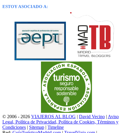
ESTOY ASOCIADO A:
© 2006 - 2026
VIAJEROS AL BLOG
|
David Vecino
|
Aviso
Legal, Política de Privacidad, Política de Cookies, Términos y
Condiciones
|
Sitemap
|
Timeline
Red:
GuíaTurísticoMadrid.com
|
TravelViaja.com
|