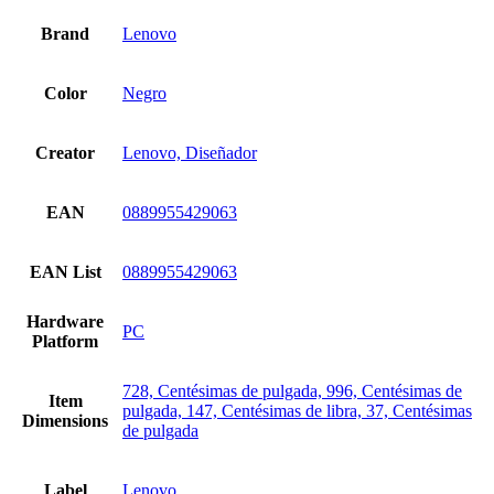
Brand
Lenovo
Color
Negro
Creator
Lenovo, Diseñador
EAN
0889955429063
EAN List
0889955429063
Hardware
PC
Platform
728, Centésimas de pulgada, 996, Centésimas de
Item
pulgada, 147, Centésimas de libra, 37, Centésimas
Dimensions
de pulgada
Label
Lenovo