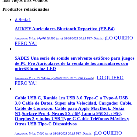
más viejos
más votados
Productos relacionados
¡Oferta!
AUKEY Auriculares Bluetooth Deportivo (EP-B4)
El
El
¡LO QUIERO
Amazon.es Price:
17,47
€
16,99
€
(as of 08/08/2025 20:15 PST-
Details
)
precio
precio
PERO YA!
original
actual
era:
es:
17,47€.
16,99€.
SADES Una serie de sonido envolvente estšŠreo para juegos
de PC Pro Auriculares de la venda de los auriculares con
micrš®fono luz LED
¡LO QUIERO
Amazon.es Price:
29,95
€
(as of 08/08/2025 20:15 PST-
Details
)
PERO YA!
Cable USB C, Rankie 1m USB 3.0 Type-C a Type-A USB
3.0 Cable de Datos, Super alta Velocidad, Cargador Cable,
Cable de Conexión, Cable para Apple MacBook, Nokia
N1,Surface Pro 4, Nexus 5X / 6P, Lumia 950XL / 950,
Oneplus 2 y todos USB Type C Cable Teléfonos Móviles y
Otros USB Tipo-C Dispositivos
¡LO QUIERO
Amazon.es Price:
7,00
€
(as of 08/08/2025 20:15 PST-
Details
)