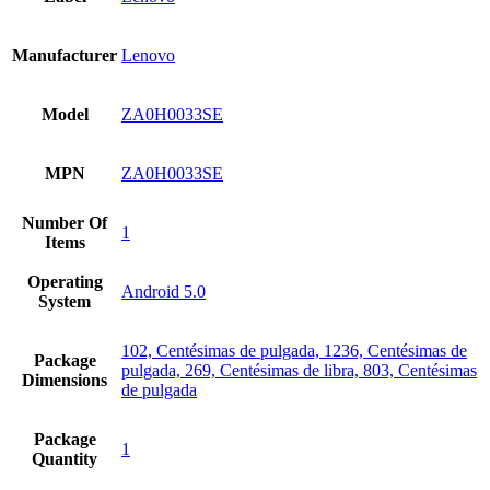
Manufacturer
Lenovo
Model
ZA0H0033SE
MPN
ZA0H0033SE
Number Of
1
Items
Operating
Android 5.0
System
102, Centésimas de pulgada, 1236, Centésimas de
Package
pulgada, 269, Centésimas de libra, 803, Centésimas
Dimensions
de pulgada
Package
1
Quantity