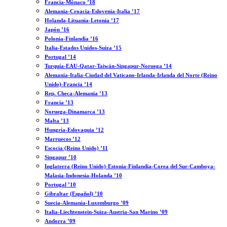
Francia-Mónaco ’18
Alemania-Croacia-Eslovenia-Italia ’17
Holanda-Lituania-Letonia ’17
Japón ’16
Polonia-Finlandia ’16
Italia-Estados Unidos-Suiza ’15
Portugal ’14
Turquía-EAU-Qatar-Taiwán-Singapur-Noruega ’14
Alemania-Italia-Ciudad del Vaticano-Irlanda-Irlanda del Norte (Reino
Unido)-Francia ’14
Rep. Checa-Alemania ’13
Francia ’13
Noruega-Dinamarca ’13
Malta ’13
Hungría-Eslovaquia ’12
Marruecos ’12
Escocia (Reino Unido) ’11
Singapur ’10
Inglaterra (Reino Unido)-Estonia-Finlandia-Corea del Sur-Camboya-
Malasia-Indonesia-Holanda ’10
Portugal ’10
Gibraltar (Español) ’10
Suecia-Alemania-Luxemburgo ’09
Italia-Liechtenstein-Suiza-Austria-San Marino ’09
Andorra ’09