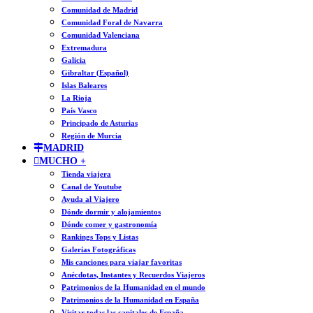
Comunidad de Madrid
Comunidad Foral de Navarra
Comunidad Valenciana
Extremadura
Galicia
Gibraltar (Español)
Islas Baleares
La Rioja
País Vasco
Principado de Asturias
Región de Murcia
MADRID
MUCHO +
Tienda viajera
Canal de Youtube
Ayuda al Viajero
Dónde dormir y alojamientos
Dónde comer y gastronomía
Rankings Tops y Listas
Galerías Fotográficas
Mis canciones para viajar favoritas
Anécdotas, Instantes y Recuerdos Viajeros
Patrimonios de la Humanidad en el mundo
Patrimonios de la Humanidad en España
Visitar todas las capitales de España