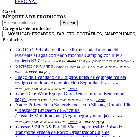
PERO YA!
Carrito
BÚSQUEDA DE PRODUCTOS
Buscar
Buscar
por:
Categorías de productos
Productos
EGOGO 30L al aire libre ciclismo senderismo mochila
resistente al agua corriendo mochila Camping con lluvia
El
El
cubierta S2310
Amazon.es Price:
65,99
€
39,99
€
(as of 08/08/2025 22:00 PST-
Details
)
precio
precio
El
El
Secretos de Madrid
original
actual
Amazon.es Price:
14,95
€
14,20
€
(as of 08/08/2025 20:00 PST-
precio
precio
era:
es:
original
actual
Details
)
&
FREE Shipping
.
65,99€.
39,99€.
era:
es:
Juego de 1 candado de 3 dígitos bolsa de equipaje maleta
14,95€.
14,20€.
código cerradura de combinación Seguridad S
Amazon.es
Price:
3,05
€
(as of 08/08/2025 20:30 PST-
Details
)
Gore Bike Wear Equipe Gore-Tex - Gorra unisex, color
negro
Amazon.es Price:
26,98
€
(as of 08/08/2025 21:00 PST-
Details
)
Zacro Pulsera de la Supervivencia con Silbato, Brújula, Flint
y Raspador,Brazaleto de Anchura
Ajustable,Multifuncional(Negra,negra y naranja)
Amazon.es
Price:
7,49
€
(as of 08/08/2025 20:45 PST-
Details
)
&
FREE Shipping
.
Gosear 3 PIEZAS Portátil Viaje Impermeable Bolsa de
Transporte Prueba de Polvo Organizador Caja de