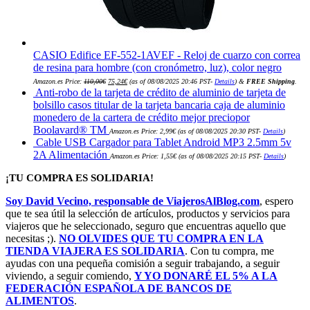
CASIO Edifice EF-552-1AVEF - Reloj de cuarzo con correa
de resina para hombre (con cronómetro, luz), color negro
El
El
Amazon.es Price:
110,00
€
75,24
€
(as of 08/08/2025 20:46 PST-
Details
)
&
FREE Shipping
.
precio
precio
Anti-robo de la tarjeta de crédito de aluminio de tarjeta de
original
actual
era:
es:
bolsillo casos titular de la tarjeta bancaria caja de aluminio
110,00€.
75,24€.
monedero de la cartera de crédito mejor preciopor
Boolavard® TM
Amazon.es Price:
2,99
€
(as of 08/08/2025 20:30 PST-
Details
)
Cable USB Cargador para Tablet Android MP3 2.5mm 5v
2A Alimentación
Amazon.es Price:
1,55
€
(as of 08/08/2025 20:15 PST-
Details
)
¡TU COMPRA ES SOLIDARIA!
Soy David Vecino, responsable de ViajerosAlBlog.com
, espero
que te sea útil la selección de artículos, productos y servicios para
viajeros que he seleccionado, seguro que encuentras aquello que
necesitas ;).
NO OLVIDES QUE TU COMPRA EN LA
TIENDA VIAJERA ES SOLIDARIA
. Con tu compra, me
ayudas con una pequeña comisión a seguir trabajando, a seguir
viviendo, a seguir comiendo,
Y YO DONARÉ EL 5% A LA
FEDERACIÓN ESPAÑOLA DE BANCOS DE
ALIMENTOS
.