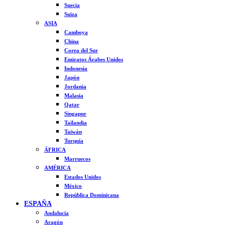
Suecia
Suiza
ASIA
Camboya
China
Corea del Sur
Emiratos Árabes Unidos
Indonesia
Japón
Jordania
Malasia
Qatar
Singapur
Tailandia
Taiwán
Turquía
ÁFRICA
Marruecos
AMÉRICA
Estados Unidos
México
República Dominicana
ESPAÑA
Andalucía
Aragón