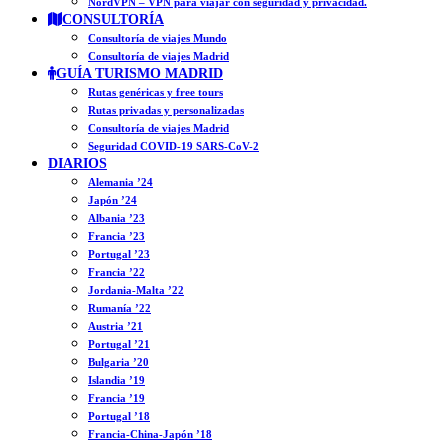
NordVPN – VPN para viajar con seguridad y privacidad.
CONSULTORÍA
Consultoría de viajes Mundo
Consultoría de viajes Madrid
GUÍA TURISMO MADRID
Rutas genéricas y free tours
Rutas privadas y personalizadas
Consultoría de viajes Madrid
Seguridad COVID-19 SARS-CoV-2
DIARIOS
Alemania ’24
Japón ’24
Albania ’23
Francia ’23
Portugal ’23
Francia ’22
Jordania-Malta ’22
Rumanía ’22
Austria ’21
Portugal ’21
Bulgaria ’20
Islandia ’19
Francia ’19
Portugal ’18
Francia-China-Japón ’18