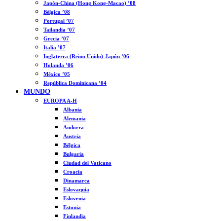
Japón-China (Hong Kong-Macao) ’08
Bélgica ’08
Portugal ’07
Tailandia ’07
Grecia ’07
Italia ’07
Inglaterra (Reino Unido)-Japón ’06
Holanda ’06
México ’05
República Dominicana ’04
MUNDO
EUROPA A-H
Albania
Alemania
Andorra
Austria
Bélgica
Bulgaria
Ciudad del Vaticano
Croacia
Dinamarca
Eslovaquia
Eslovenia
Estonia
Finlandia