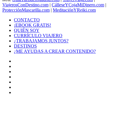
ViajerosConDestino.com
|
CálleseYCojaMiDinero.com
|
ProtecciónMascarilla.com
|
MeditaciónYReiki.com
CONTACTO
¡EBOOK GRATIS!
QUIÉN SOY
CURRÍCULO VIAJERO
¿TRABAJAMOS JUNTOS?
DESTINOS
¿ME AYUDAS A CREAR CONTENIDO?
Facebook
X
LinkedIn
YouTube
Instagram
TikTok
Buy
Me
Botón
a
volver
Coffee
arriba