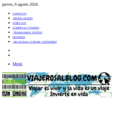
jueves, 6 agosto 2026
CONTACTO
¡EBOOK GRATIS!
QUIÉN SOY
CURRÍCULO VIAJERO
¿TRABAJAMOS JUNTOS?
DESTINOS
¿ME AYUDAS A CREAR CONTENIDO?
Artículo
al
Buscar
azar
Menú