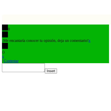
0
¡Me encantaría conocer tu opinión, deja un comentario!
x
(
)
x
|
Contestar
Insert