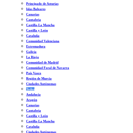
Principado de Asturias
Islas Baleares
Canarias
Cantabria
Castilla-La Mancha
Castilla y León
Cataluña
Comunidad Valenciana
Extremadura
Galicia
La Rioja
Comunidad de Madrid
Comunidad Foral de Navarra
País Vasco
Región de Murcia
Ciudades Autónomas
Todos
Andalucía
Aragón
Canarias
Cantabria
Castilla y León
Castilla-La Mancha
Cataluña
Ciudades Autónomas