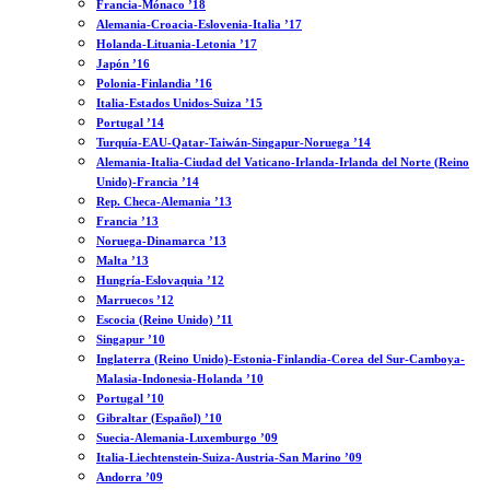
Francia-Mónaco ’18
Alemania-Croacia-Eslovenia-Italia ’17
Holanda-Lituania-Letonia ’17
Japón ’16
Polonia-Finlandia ’16
Italia-Estados Unidos-Suiza ’15
Portugal ’14
Turquía-EAU-Qatar-Taiwán-Singapur-Noruega ’14
Alemania-Italia-Ciudad del Vaticano-Irlanda-Irlanda del Norte (Reino
Unido)-Francia ’14
Rep. Checa-Alemania ’13
Francia ’13
Noruega-Dinamarca ’13
Malta ’13
Hungría-Eslovaquia ’12
Marruecos ’12
Escocia (Reino Unido) ’11
Singapur ’10
Inglaterra (Reino Unido)-Estonia-Finlandia-Corea del Sur-Camboya-
Malasia-Indonesia-Holanda ’10
Portugal ’10
Gibraltar (Español) ’10
Suecia-Alemania-Luxemburgo ’09
Italia-Liechtenstein-Suiza-Austria-San Marino ’09
Andorra ’09