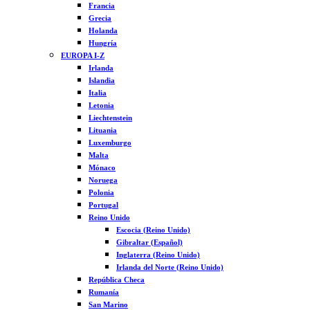
Francia
Grecia
Holanda
Hungría
EUROPA I-Z
Irlanda
Islandia
Italia
Letonia
Liechtenstein
Lituania
Luxemburgo
Malta
Mónaco
Noruega
Polonia
Portugal
Reino Unido
Escocia (Reino Unido)
Gibraltar (Español)
Inglaterra (Reino Unido)
Irlanda del Norte (Reino Unido)
República Checa
Rumanía
San Marino