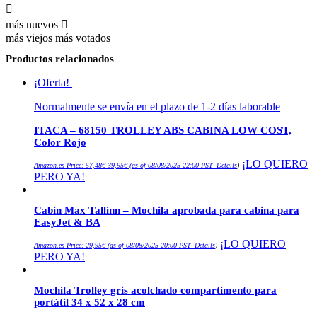
más nuevos
más viejos
más votados
Productos relacionados
¡Oferta!
Normalmente se envía en el plazo de 1-2 días laborable
ITACA – 68150 TROLLEY ABS CABINA LOW COST,
Color Rojo
El
El
¡LO QUIERO
Amazon.es Price:
57,48
€
39,95
€
(as of 08/08/2025 22:00 PST-
Details
)
precio
precio
PERO YA!
original
actual
era:
es:
57,48€.
39,95€.
Cabin Max Tallinn – Mochila aprobada para cabina para
EasyJet & BA
¡LO QUIERO
Amazon.es Price:
29,95
€
(as of 08/08/2025 20:00 PST-
Details
)
PERO YA!
Mochila Trolley gris acolchado compartimento para
portátil 34 x 52 x 28 cm