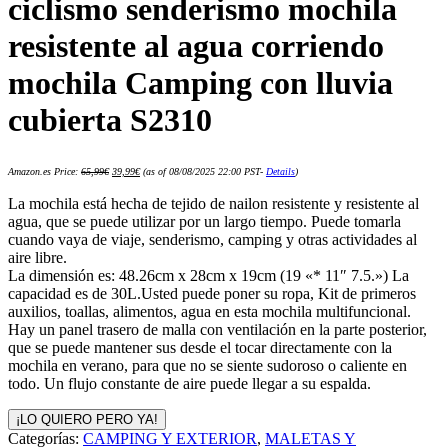
ciclismo senderismo mochila
resistente al agua corriendo
mochila Camping con lluvia
cubierta S2310
El
El
Amazon.es Price:
65,99
€
39,99
€
(as of 08/08/2025 22:00 PST-
Details
)
precio
precio
original
actual
era:
es:
La mochila está hecha de tejido de nailon resistente y resistente al
65,99€.
39,99€.
agua, que se puede utilizar por un largo tiempo. Puede tomarla
cuando vaya de viaje, senderismo, camping y otras actividades al
aire libre.
La dimensión es: 48.26cm x 28cm x 19cm (19 «* 11″ 7.5.») La
capacidad es de 30L.Usted puede poner su ropa, Kit de primeros
auxilios, toallas, alimentos, agua en esta mochila multifuncional.
Hay un panel trasero de malla con ventilación en la parte posterior,
que se puede mantener sus desde el tocar directamente con la
mochila en verano, para que no se siente sudoroso o caliente en
todo. Un flujo constante de aire puede llegar a su espalda.
¡LO QUIERO PERO YA!
Categorías:
CAMPING Y EXTERIOR
,
MALETAS Y