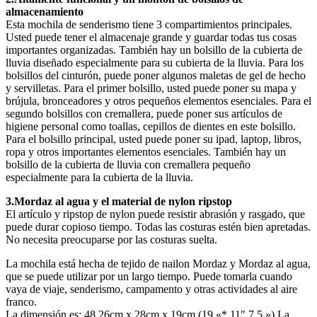
almacenamiento
Esta mochila de senderismo tiene 3 compartimientos principales.
Usted puede tener el almacenaje grande y guardar todas tus cosas
importantes organizadas. También hay un bolsillo de la cubierta de
lluvia diseñado especialmente para su cubierta de la lluvia. Para los
bolsillos del cinturón, puede poner algunos maletas de gel de hecho
y servilletas. Para el primer bolsillo, usted puede poner su mapa y
brújula, bronceadores y otros pequeños elementos esenciales. Para el
segundo bolsillos con cremallera, puede poner sus artículos de
higiene personal como toallas, cepillos de dientes en este bolsillo.
Para el bolsillo principal, usted puede poner su ipad, laptop, libros,
ropa y otros importantes elementos esenciales. También hay un
bolsillo de la cubierta de lluvia con cremallera pequeño
especialmente para la cubierta de la lluvia.
3.Mordaz al agua y el material de nylon ripstop
El artículo y ripstop de nylon puede resistir abrasión y rasgado, que
puede durar copioso tiempo. Todas las costuras estén bien apretadas.
No necesita preocuparse por las costuras suelta.
La mochila está hecha de tejido de nailon Mordaz y Mordaz al agua,
que se puede utilizar por un largo tiempo. Puede tomarla cuando
vaya de viaje, senderismo, campamento y otras actividades al aire
franco.
La dimensión es: 48.26cm x 28cm x 19cm (19 «* 11″ 7.5.») La