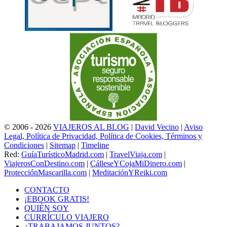
© 2006 - 2026
VIAJEROS AL BLOG
|
David Vecino
|
Aviso
Legal, Política de Privacidad, Política de Cookies, Términos y
Condiciones
|
Sitemap
|
Timeline
Red:
GuíaTurísticoMadrid.com
|
TravelViaja.com
|
ViajerosConDestino.com
|
CálleseYCojaMiDinero.com
|
ProtecciónMascarilla.com
|
MeditaciónYReiki.com
CONTACTO
¡EBOOK GRATIS!
QUIÉN SOY
CURRÍCULO VIAJERO
¿TRABAJAMOS JUNTOS?