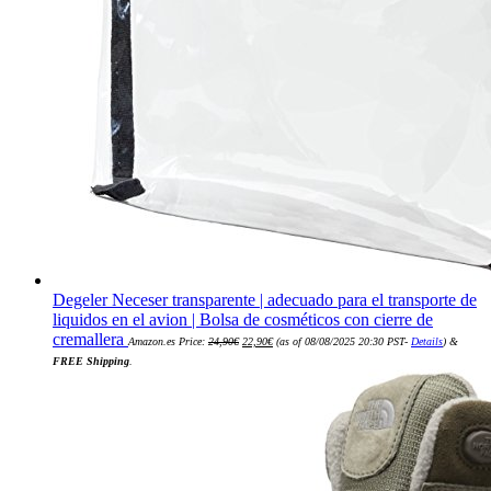
Degeler Neceser transparente | adecuado para el transporte de
liquidos en el avion | Bolsa de cosméticos con cierre de
El
El
cremallera
Amazon.es Price:
24,90
€
22,90
€
(as of 08/08/2025 20:30 PST-
Details
)
&
precio
precio
original
actual
FREE Shipping
.
era:
es:
24,90€.
22,90€.