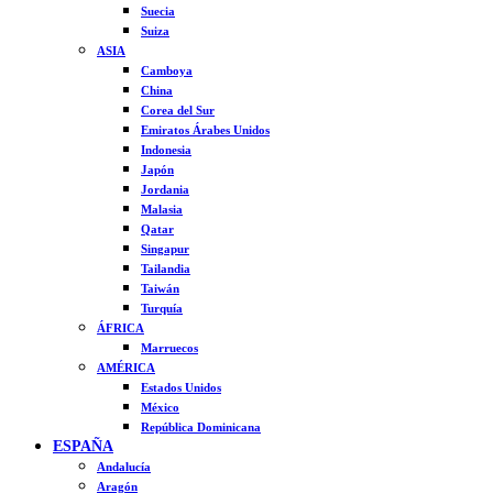
Suecia
Suiza
ASIA
Camboya
China
Corea del Sur
Emiratos Árabes Unidos
Indonesia
Japón
Jordania
Malasia
Qatar
Singapur
Tailandia
Taiwán
Turquía
ÁFRICA
Marruecos
AMÉRICA
Estados Unidos
México
República Dominicana
ESPAÑA
Andalucía
Aragón