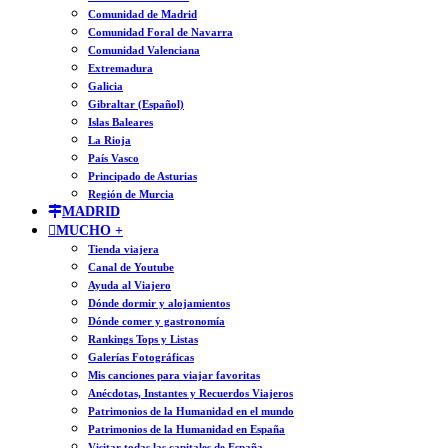
Comunidad de Madrid
Comunidad Foral de Navarra
Comunidad Valenciana
Extremadura
Galicia
Gibraltar (Español)
Islas Baleares
La Rioja
País Vasco
Principado de Asturias
Región de Murcia
MADRID
MUCHO +
Tienda viajera
Canal de Youtube
Ayuda al Viajero
Dónde dormir y alojamientos
Dónde comer y gastronomía
Rankings Tops y Listas
Galerías Fotográficas
Mis canciones para viajar favoritas
Anécdotas, Instantes y Recuerdos Viajeros
Patrimonios de la Humanidad en el mundo
Patrimonios de la Humanidad en España
Visitar todas las capitales de España