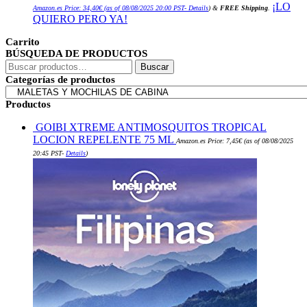
¡LO
Amazon.es Price:
34,40
€
(as of 08/08/2025 20:00 PST-
Details
)
&
FREE Shipping
.
QUIERO PERO YA!
Carrito
BÚSQUEDA DE PRODUCTOS
Buscar
Buscar
por:
Categorías de productos
Productos
GOIBI XTREME ANTIMOSQUITOS TROPICAL
LOCION REPELENTE 75 ML
Amazon.es Price:
7,45
€
(as of 08/08/2025
20:45 PST-
Details
)