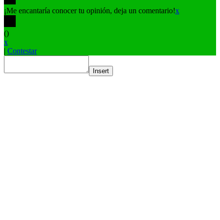
¡Me encantaría conocer tu opinión, deja un comentario!
x
(
)
x
|
Contestar
Insert