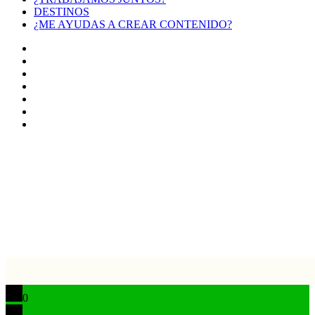
DESTINOS
¿ME AYUDAS A CREAR CONTENIDO?
Facebook
X
LinkedIn
YouTube
Instagram
TikTok
Buy
Me
Botón
a
volver
Coffee
arriba
0