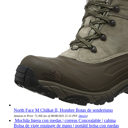
North Face M Chilkat II, Hombre Botas de senderismo
Amazon.es Price:
71,95
€
(as of 08/08/2025 21:15 PST-
Details
)
Mochila ligera con ruedas | correas Concealable | cabina
Bolsa de viaje equipaje de mano | portátil bolsa con ruedas