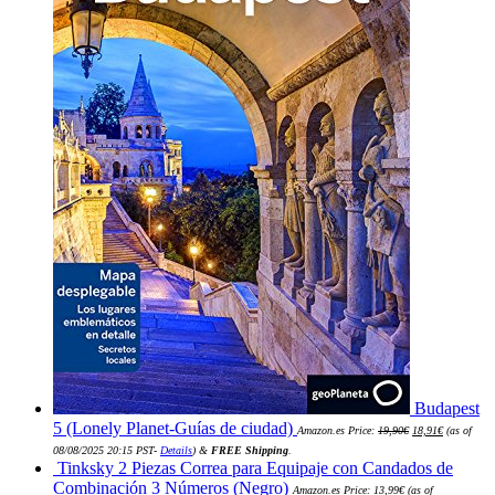
Budapest
El
El
5 (Lonely Planet-Guías de ciudad)
Amazon.es Price:
19,90
€
18,91
€
(as of
precio
precio
original
actual
08/08/2025 20:15 PST-
Details
)
&
FREE Shipping
.
era:
es:
Tinksky 2 Piezas Correa para Equipaje con Candados de
19,90€.
18,91€.
Combinación 3 Números (Negro)
Amazon.es Price:
13,99
€
(as of