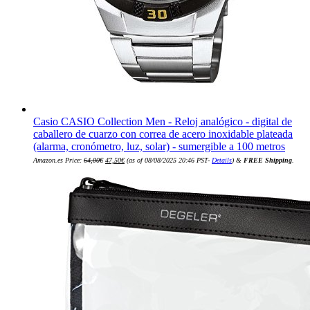
Casio CASIO Collection Men - Reloj analógico - digital de
caballero de cuarzo con correa de acero inoxidable plateada
(alarma, cronómetro, luz, solar) - sumergible a 100 metros
El
El
Amazon.es Price:
64,00
€
47,50
€
(as of 08/08/2025 20:46 PST-
Details
)
&
FREE Shipping
.
precio
precio
original
actual
era:
es:
64,00€.
47,50€.