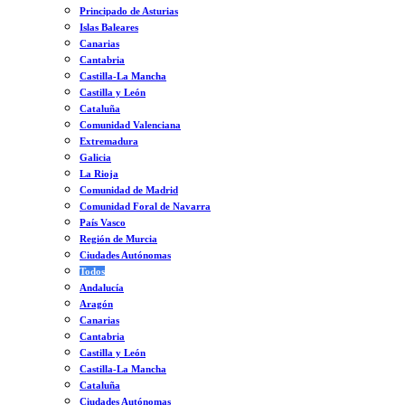
Principado de Asturias
Islas Baleares
Canarias
Cantabria
Castilla-La Mancha
Castilla y León
Cataluña
Comunidad Valenciana
Extremadura
Galicia
La Rioja
Comunidad de Madrid
Comunidad Foral de Navarra
País Vasco
Región de Murcia
Ciudades Autónomas
Todos
Andalucía
Aragón
Canarias
Cantabria
Castilla y León
Castilla-La Mancha
Cataluña
Ciudades Autónomas