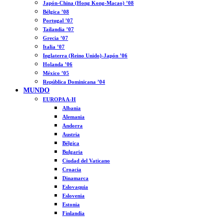
Japón-China (Hong Kong-Macao) ’08
Bélgica ’08
Portugal ’07
Tailandia ’07
Grecia ’07
Italia ’07
Inglaterra (Reino Unido)-Japón ’06
Holanda ’06
México ’05
República Dominicana ’04
MUNDO
EUROPA A-H
Albania
Alemania
Andorra
Austria
Bélgica
Bulgaria
Ciudad del Vaticano
Croacia
Dinamarca
Eslovaquia
Eslovenia
Estonia
Finlandia