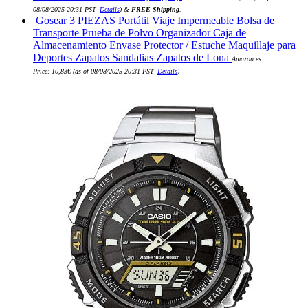
08/08/2025 20:31 PST-
Details
)
&
FREE Shipping
.
Gosear 3 PIEZAS Portátil Viaje Impermeable Bolsa de
Transporte Prueba de Polvo Organizador Caja de
Almacenamiento Envase Protector / Estuche Maquillaje para
Deportes Zapatos Sandalias Zapatos de Lona
Amazon.es
Price:
10,83
€
(as of 08/08/2025 20:31 PST-
Details
)