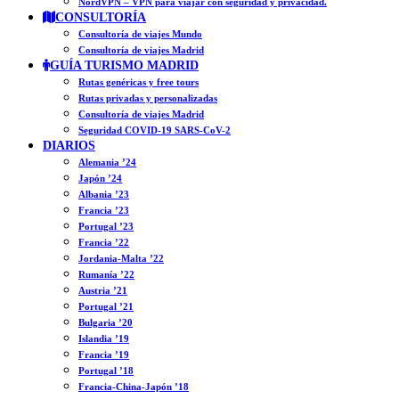
NordVPN – VPN para viajar con seguridad y privacidad.
CONSULTORÍA
Consultoría de viajes Mundo
Consultoría de viajes Madrid
GUÍA TURISMO MADRID
Rutas genéricas y free tours
Rutas privadas y personalizadas
Consultoría de viajes Madrid
Seguridad COVID-19 SARS-CoV-2
DIARIOS
Alemania ’24
Japón ’24
Albania ’23
Francia ’23
Portugal ’23
Francia ’22
Jordania-Malta ’22
Rumanía ’22
Austria ’21
Portugal ’21
Bulgaria ’20
Islandia ’19
Francia ’19
Portugal ’18
Francia-China-Japón ’18