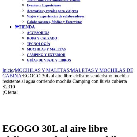
Eventos y Exposiciones
Accesorios y regalos para viajeros
Viajes y experiencias de colaboradores
Colaboraciones, Medios y Entrevistas
TIENDA
ACCESORIOS
ROPA Y CALZADO
TECNOLOGÍA
MOCHILAS Y MALETAS
CAMPING Y EXTERIOR
GUÍAS DE VIAJE Y LIBROS
Inicio
/
MOCHILAS Y MALETAS
/
MALETAS Y MOCHILAS DE
CABINA
/
EGOGO 30L al aire libre ciclismo senderismo mochila
resistente al agua corriendo mochila Camping con lluvia cubierta
S2310
¡Oferta!
On Sale
EGOGO 30L al aire libre