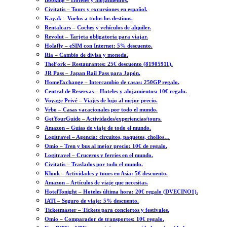
Booking – Hoteles y alojamientos.
Civitatis – Tours y excursiones en español.
Kayak – Vuelos a todos los destinos.
Rentalcars – Coches y vehículos de alquiler.
Revolut – Tarjeta obligatoria para viajar.
Holafly – eSIM con Internet: 5% descuento.
Ria – Cambio de divisa y moneda.
TheFork – Restaurantes: 25€ descuento (81905911).
JR Pass – Japan Rail Pass para Japón.
HomeExchange – Intercambio de casas: 250GP regalo.
Central de Reservas – Hoteles y alojamientos: 10€ regalo.
Voyage Privé – Viajes de lujo al mejor precio.
Vrbo – Casas vacacionales por todo el mundo.
GetYourGuide – Actividades/experiencias/tours.
Amazon – Guías de viaje de todo el mundo.
Logitravel – Agencia: circuitos, paquetes, chollos…
Omio – Tren y bus al mejor precio: 10€ de regalo.
Logitravel – Cruceros y ferries en el mundo.
Civitatis – Traslados por todo el mundo.
Klook – Actividades y tours en Asia: 5€ descuento.
Amazon – Artículos de viaje que necesitas.
HotelTonight – Hoteles última hora: 20€ regalo (DVECINO1).
IATI – Seguro de viaje: 5% descuento.
Ticketmaster – Tickets para conciertos y festivales.
Omio – Comparador de transportes: 10€ regalo.