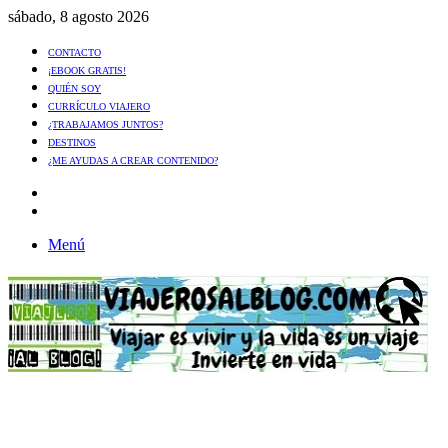
sábado, 8 agosto 2026
CONTACTO
¡EBOOK GRATIS!
QUIÉN SOY
CURRÍCULO VIAJERO
¿TRABAJAMOS JUNTOS?
DESTINOS
¿ME AYUDAS A CREAR CONTENIDO?
Artículo
al
Buscar
azar
Menú