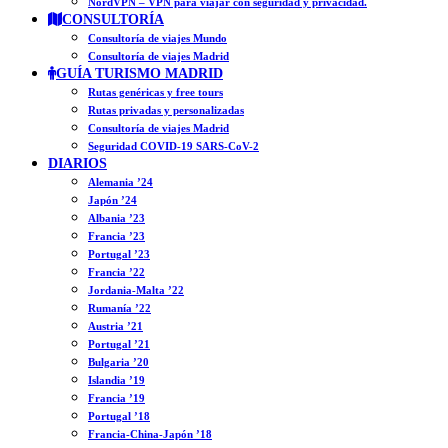
NordVPN – VPN para viajar con seguridad y privacidad.
CONSULTORÍA
Consultoría de viajes Mundo
Consultoría de viajes Madrid
GUÍA TURISMO MADRID
Rutas genéricas y free tours
Rutas privadas y personalizadas
Consultoría de viajes Madrid
Seguridad COVID-19 SARS-CoV-2
DIARIOS
Alemania ’24
Japón ’24
Albania ’23
Francia ’23
Portugal ’23
Francia ’22
Jordania-Malta ’22
Rumanía ’22
Austria ’21
Portugal ’21
Bulgaria ’20
Islandia ’19
Francia ’19
Portugal ’18
Francia-China-Japón ’18