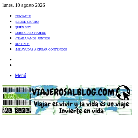
lunes, 10 agosto 2026
CONTACTO
¡EBOOK GRATIS!
QUIÉN SOY
CURRÍCULO VIAJERO
¿TRABAJAMOS JUNTOS?
DESTINOS
¿ME AYUDAS A CREAR CONTENIDO?
Artículo
al
Buscar
azar
Menú