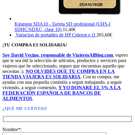
Kingston SDA10 - Tarjeta SD profesional (UHS-I
SDHC/SDXC, clase 10)
11,40
€
Variacion de portatiles de HP Celeron e i3
265,60
€
¡TU COMPRA ES SOLIDARIA!
Soy David Vecino, responsable de ViajerosAlBlog.com
, espero
que te sea útil la selección de artículos, productos y servicios para
viajeros que he seleccionado, seguro que encuentras aquello que
necesitas ;).
NO OLVIDES QUE TU COMPRA EN LA
TIENDA VIAJERA ES SOLIDARIA
. Con tu compra, me
ayudas con una pequeña comisión a seguir trabajando, a seguir
viviendo, a seguir comiendo,
Y YO DONARÉ EL 5% A LA
FEDERACIÓN ESPAÑOLA DE BANCOS DE
ALIMENTOS
.
¿QUÉ ME CUENTAS!
Nombre*: