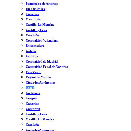
Principado de Asturias
Islas Baleares
Canarias
Cantabria
Castilla-La Mancha
Castilla y León
Cataluña
Comunidad Valenciana
Extremadura
Galicia
La Rioja
Comunidad de Madrid
Comunidad Foral de Navarra
País Vasco
Región de Murcia
Ciudades Autónomas
Todos
Andalucía
Aragón
Canarias
Cantabria
Castilla y León
Castilla-La Mancha
Cataluña
Ciudades Autónomas