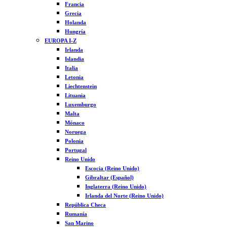
Francia
Grecia
Holanda
Hungría
EUROPA I-Z
Irlanda
Islandia
Italia
Letonia
Liechtenstein
Lituania
Luxemburgo
Malta
Mónaco
Noruega
Polonia
Portugal
Reino Unido
Escocia (Reino Unido)
Gibraltar (Español)
Inglaterra (Reino Unido)
Irlanda del Norte (Reino Unido)
República Checa
Rumanía
San Marino