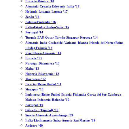
Francia-Mónaco ’18
Alemania-Croacia-Eslovenia-Italia ’17
Holanda-Lituania-Letonia ’17
Japón ’16
Polonia-Finlandia ’16
Italia-Estados Unidos-Suiza ’15
Portugal ’14
Turquía-EAU-Qatar-Taiwán-Singapur-Noruega ’14
Alemania-Italia-Ciudad del Vaticano-Irlanda-Irlanda del Norte (Reino
Unido)-Francia ’14
Rep. Checa-Alemania ’13
Francia ’13
Noruega-Dinamarca ’13
Malta ’13
Hungría-Eslovaquia ’12
Marruecos ’12
Escocia (Reino Unido) ’11
Singapur ’10
Inglaterra (Reino Unido)-Estonia-Finlandia-Corea del Sur-Camboya-
Malasia-Indonesia-Holanda ’10
Portugal ’10
Gibraltar (Español) ’10
Suecia-Alemania-Luxemburgo ’09
Italia-Liechtenstein-Suiza-Austria-San Marino ’09
Andorra ’09