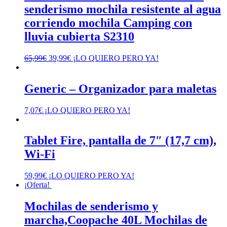
senderismo mochila resistente al agua
corriendo mochila Camping con
lluvia cubierta S2310
El
El
65,99
€
39,99
€
¡LO QUIERO PERO YA!
precio
precio
original
actual
era:
es:
Generic – Organizador para maletas
65,99€.
39,99€.
7,07
€
¡LO QUIERO PERO YA!
Tablet Fire, pantalla de 7″ (17,7 cm),
Wi-Fi
59,99
€
¡LO QUIERO PERO YA!
¡Oferta!
Mochilas de senderismo y
marcha,Coopache 40L Mochilas de