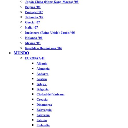
Japón-China (Hong Kong-Macao) ’08
Bélgica ’08
Portugal ’07
Tailandia ’07
Grecia ’07
Italia ’07
Inglaterra (Reino Unido)-Japón ’06
Holanda ’06
México ’05
República Dominicana ’04
MUNDO
EUROPA A-H
Albania
Alemania
Andorra
Austria
Bélgica
Bulgaria
Ciudad del Vaticano
Croacia
Dinamarca
Eslovaquia
Eslovenia
Estonia
Finlandia