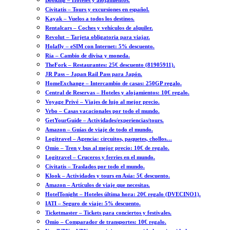
Booking – Hoteles y alojamientos.
Civitatis – Tours y excursiones en español.
Kayak – Vuelos a todos los destinos.
Rentalcars – Coches y vehículos de alquiler.
Revolut – Tarjeta obligatoria para viajar.
Holafly – eSIM con Internet: 5% descuento.
Ria – Cambio de divisa y moneda.
TheFork – Restaurantes: 25€ descuento (81905911).
JR Pass – Japan Rail Pass para Japón.
HomeExchange – Intercambio de casas: 250GP regalo.
Central de Reservas – Hoteles y alojamientos: 10€ regalo.
Voyage Privé – Viajes de lujo al mejor precio.
Vrbo – Casas vacacionales por todo el mundo.
GetYourGuide – Actividades/experiencias/tours.
Amazon – Guías de viaje de todo el mundo.
Logitravel – Agencia: circuitos, paquetes, chollos…
Omio – Tren y bus al mejor precio: 10€ de regalo.
Logitravel – Cruceros y ferries en el mundo.
Civitatis – Traslados por todo el mundo.
Klook – Actividades y tours en Asia: 5€ descuento.
Amazon – Artículos de viaje que necesitas.
HotelTonight – Hoteles última hora: 20€ regalo (DVECINO1).
IATI – Seguro de viaje: 5% descuento.
Ticketmaster – Tickets para conciertos y festivales.
Omio – Comparador de transportes: 10€ regalo.