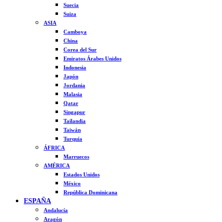
Suecia
Suiza
ASIA
Camboya
China
Corea del Sur
Emiratos Árabes Unidos
Indonesia
Japón
Jordania
Malasia
Qatar
Singapur
Tailandia
Taiwán
Turquía
ÁFRICA
Marruecos
AMÉRICA
Estados Unidos
México
República Dominicana
ESPAÑA
Andalucía
Aragón