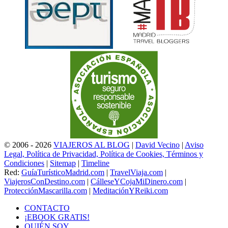
© 2006 - 2026
VIAJEROS AL BLOG
|
David Vecino
|
Aviso
Legal, Política de Privacidad, Política de Cookies, Términos y
Condiciones
|
Sitemap
|
Timeline
Red:
GuíaTurísticoMadrid.com
|
TravelViaja.com
|
ViajerosConDestino.com
|
CálleseYCojaMiDinero.com
|
ProtecciónMascarilla.com
|
MeditaciónYReiki.com
CONTACTO
¡EBOOK GRATIS!
QUIÉN SOY