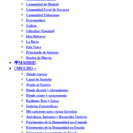
Comunidad de Madrid
Comunidad Foral de Navarra
Comunidad Valenciana
Extremadura
Galicia
Gibraltar (Español)
Islas Baleares
La Rioja
País Vasco
Principado de Asturias
Región de Murcia
MADRID
MUCHO +
Tienda viajera
Canal de Youtube
Ayuda al Viajero
Dónde dormir y alojamientos
Dónde comer y gastronomía
Rankings Tops y Listas
Galerías Fotográficas
Mis canciones para viajar favoritas
Anécdotas, Instantes y Recuerdos Viajeros
Patrimonios de la Humanidad en el mundo
Patrimonios de la Humanidad en España
Visitar todas las capitales de España