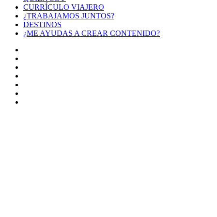
CURRÍCULO VIAJERO
¿TRABAJAMOS JUNTOS?
DESTINOS
¿ME AYUDAS A CREAR CONTENIDO?
Facebook
X
LinkedIn
YouTube
Instagram
TikTok
Buy
Me
Botón
a
volver
Coffee
arriba