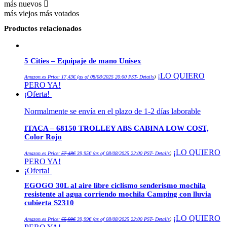
más nuevos
más viejos
más votados
Productos relacionados
5 Cities – Equipaje de mano Unisex
¡LO QUIERO
Amazon.es Price:
17,43
€
(as of 08/08/2025 20:00 PST-
Details
)
PERO YA!
¡Oferta!
Normalmente se envía en el plazo de 1-2 días laborable
ITACA – 68150 TROLLEY ABS CABINA LOW COST,
Color Rojo
El
El
¡LO QUIERO
Amazon.es Price:
57,48
€
39,95
€
(as of 08/08/2025 22:00 PST-
Details
)
precio
precio
PERO YA!
original
actual
era:
es:
¡Oferta!
57,48€.
39,95€.
EGOGO 30L al aire libre ciclismo senderismo mochila
resistente al agua corriendo mochila Camping con lluvia
cubierta S2310
El
El
¡LO QUIERO
Amazon.es Price:
65,99
€
39,99
€
(as of 08/08/2025 22:00 PST-
Details
)
precio
precio