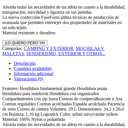
Aborda todas las necesidades de un atleta en cuanto a la durabilidad,
transpiración, movilidad y ligereza en sus prendas
La nueva confección FuseForm utiliza técnicas de producción de
avanzada que permiten entretejer dos propiedades de materiales en
un solo tejido
Material resistente y duradero
¡LO QUIERO PERO YA!
Categorías:
CAMPING Y EXTERIOR
,
MOCHILAS Y
MALETAS
,
SENDERISMO, EXTERIOR Y OTROS...
Descripción
Countries availability
Información adicional
Valoraciones (0)
Features: Hendidura fundamental grande Hendidura punta
Hendidura para notebook Hendidura con organizador
Compartimientos con zip fuera Correas de compresi&oacute n Asa
Correas regulables Correas acolchadas Espalda acolchada Paciencia
de seno Correo de cintura Volumen: 29 L Dimensiones: 34,2 x 26,6
cm Balanza: 1,16 kg Logostick Color: urban navy/citrine yellow
Material: 100% Nylon o poliamida
Aborda todas las necesidades de un atleta en cuanto a la durabilidad,