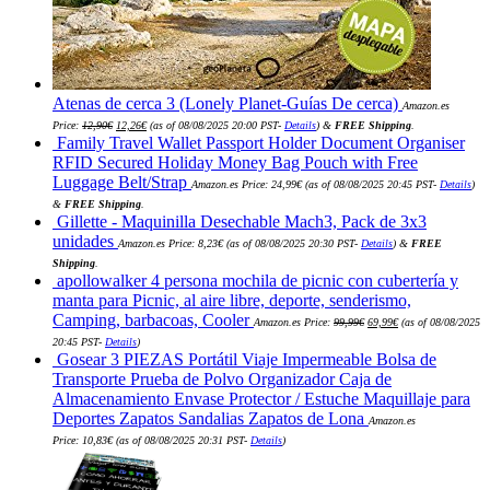
Atenas de cerca 3 (Lonely Planet-Guías De cerca)
Amazon.es
El
El
Price:
12,90
€
12,26
€
(as of 08/08/2025 20:00 PST-
Details
)
&
FREE Shipping
.
precio
precio
Family Travel Wallet Passport Holder Document Organiser
original
actual
era:
es:
RFID Secured Holiday Money Bag Pouch with Free
12,90€.
12,26€.
Luggage Belt/Strap
Amazon.es Price:
24,99
€
(as of 08/08/2025 20:45 PST-
Details
)
&
FREE Shipping
.
Gillette - Maquinilla Desechable Mach3, Pack de 3x3
unidades
Amazon.es Price:
8,23
€
(as of 08/08/2025 20:30 PST-
Details
)
&
FREE
Shipping
.
apollowalker 4 persona mochila de picnic con cubertería y
manta para Picnic, al aire libre, deporte, senderismo,
El
El
Camping, barbacoas, Cooler
Amazon.es Price:
99,99
€
69,99
€
(as of 08/08/2025
precio
precio
original
actual
20:45 PST-
Details
)
era:
es:
Gosear 3 PIEZAS Portátil Viaje Impermeable Bolsa de
99,99€.
69,99€.
Transporte Prueba de Polvo Organizador Caja de
Almacenamiento Envase Protector / Estuche Maquillaje para
Deportes Zapatos Sandalias Zapatos de Lona
Amazon.es
Price:
10,83
€
(as of 08/08/2025 20:31 PST-
Details
)