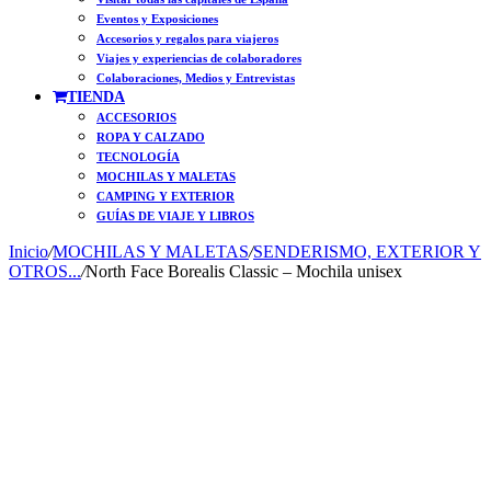
Eventos y Exposiciones
Accesorios y regalos para viajeros
Viajes y experiencias de colaboradores
Colaboraciones, Medios y Entrevistas
TIENDA
ACCESORIOS
ROPA Y CALZADO
TECNOLOGÍA
MOCHILAS Y MALETAS
CAMPING Y EXTERIOR
GUÍAS DE VIAJE Y LIBROS
Inicio
/
MOCHILAS Y MALETAS
/
SENDERISMO, EXTERIOR Y
OTROS...
/
North Face Borealis Classic – Mochila unisex