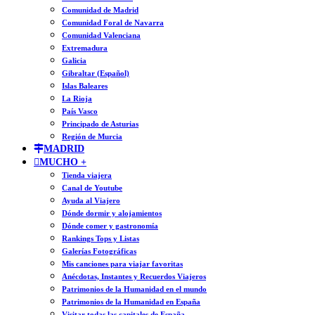
Comunidad de Madrid
Comunidad Foral de Navarra
Comunidad Valenciana
Extremadura
Galicia
Gibraltar (Español)
Islas Baleares
La Rioja
País Vasco
Principado de Asturias
Región de Murcia
MADRID
MUCHO +
Tienda viajera
Canal de Youtube
Ayuda al Viajero
Dónde dormir y alojamientos
Dónde comer y gastronomía
Rankings Tops y Listas
Galerías Fotográficas
Mis canciones para viajar favoritas
Anécdotas, Instantes y Recuerdos Viajeros
Patrimonios de la Humanidad en el mundo
Patrimonios de la Humanidad en España
Visitar todas las capitales de España