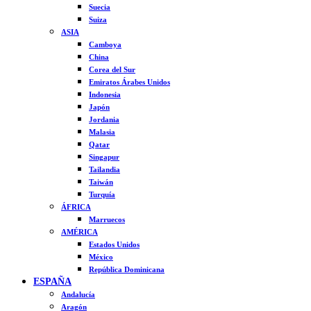
Suecia
Suiza
ASIA
Camboya
China
Corea del Sur
Emiratos Árabes Unidos
Indonesia
Japón
Jordania
Malasia
Qatar
Singapur
Tailandia
Taiwán
Turquía
ÁFRICA
Marruecos
AMÉRICA
Estados Unidos
México
República Dominicana
ESPAÑA
Andalucía
Aragón