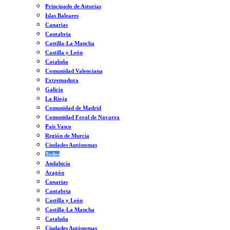
Principado de Asturias
Islas Baleares
Canarias
Cantabria
Castilla-La Mancha
Castilla y León
Cataluña
Comunidad Valenciana
Extremadura
Galicia
La Rioja
Comunidad de Madrid
Comunidad Foral de Navarra
País Vasco
Región de Murcia
Ciudades Autónomas
Todos
Andalucía
Aragón
Canarias
Cantabria
Castilla y León
Castilla-La Mancha
Cataluña
Ciudades Autónomas