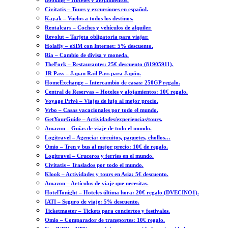
Booking – Hoteles y alojamientos.
Civitatis – Tours y excursiones en español.
Kayak – Vuelos a todos los destinos.
Rentalcars – Coches y vehículos de alquiler.
Revolut – Tarjeta obligatoria para viajar.
Holafly – eSIM con Internet: 5% descuento.
Ria – Cambio de divisa y moneda.
TheFork – Restaurantes: 25€ descuento (81905911).
JR Pass – Japan Rail Pass para Japón.
HomeExchange – Intercambio de casas: 250GP regalo.
Central de Reservas – Hoteles y alojamientos: 10€ regalo.
Voyage Privé – Viajes de lujo al mejor precio.
Vrbo – Casas vacacionales por todo el mundo.
GetYourGuide – Actividades/experiencias/tours.
Amazon – Guías de viaje de todo el mundo.
Logitravel – Agencia: circuitos, paquetes, chollos…
Omio – Tren y bus al mejor precio: 10€ de regalo.
Logitravel – Cruceros y ferries en el mundo.
Civitatis – Traslados por todo el mundo.
Klook – Actividades y tours en Asia: 5€ descuento.
Amazon – Artículos de viaje que necesitas.
HotelTonight – Hoteles última hora: 20€ regalo (DVECINO1).
IATI – Seguro de viaje: 5% descuento.
Ticketmaster – Tickets para conciertos y festivales.
Omio – Comparador de transportes: 10€ regalo.