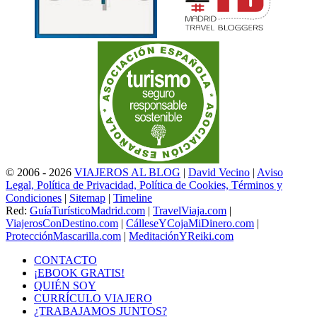
© 2006 - 2026
VIAJEROS AL BLOG
|
David Vecino
|
Aviso
Legal, Política de Privacidad, Política de Cookies, Términos y
Condiciones
|
Sitemap
|
Timeline
Red:
GuíaTurísticoMadrid.com
|
TravelViaja.com
|
ViajerosConDestino.com
|
CálleseYCojaMiDinero.com
|
ProtecciónMascarilla.com
|
MeditaciónYReiki.com
CONTACTO
¡EBOOK GRATIS!
QUIÉN SOY
CURRÍCULO VIAJERO
¿TRABAJAMOS JUNTOS?