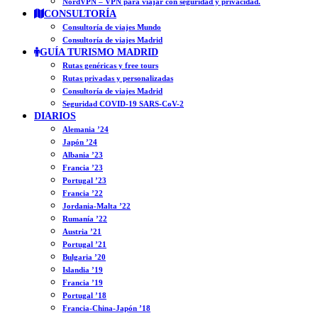
NordVPN – VPN para viajar con seguridad y privacidad.
CONSULTORÍA
Consultoría de viajes Mundo
Consultoría de viajes Madrid
GUÍA TURISMO MADRID
Rutas genéricas y free tours
Rutas privadas y personalizadas
Consultoría de viajes Madrid
Seguridad COVID-19 SARS-CoV-2
DIARIOS
Alemania ’24
Japón ’24
Albania ’23
Francia ’23
Portugal ’23
Francia ’22
Jordania-Malta ’22
Rumanía ’22
Austria ’21
Portugal ’21
Bulgaria ’20
Islandia ’19
Francia ’19
Portugal ’18
Francia-China-Japón ’18