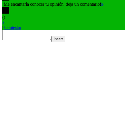
¡Me encantaría conocer tu opinión, deja un comentario!
x
(
)
x
|
Contestar
Insert