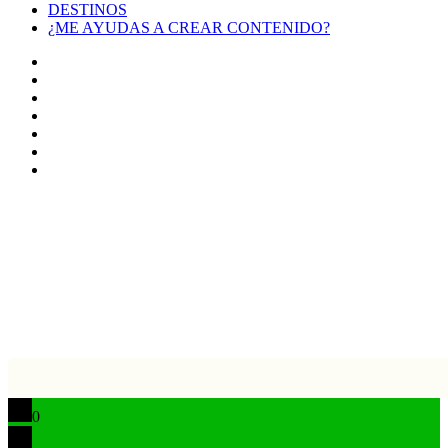
DESTINOS
¿ME AYUDAS A CREAR CONTENIDO?
Facebook
X
LinkedIn
YouTube
Instagram
TikTok
Buy
Me
Botón
a
volver
Coffee
arriba
0