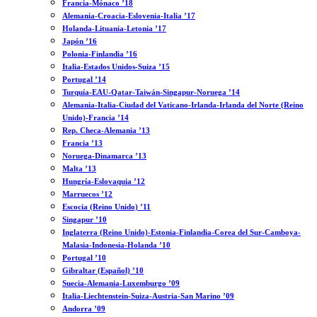
Francia-Mónaco ’18
Alemania-Croacia-Eslovenia-Italia ’17
Holanda-Lituania-Letonia ’17
Japón ’16
Polonia-Finlandia ’16
Italia-Estados Unidos-Suiza ’15
Portugal ’14
Turquía-EAU-Qatar-Taiwán-Singapur-Noruega ’14
Alemania-Italia-Ciudad del Vaticano-Irlanda-Irlanda del Norte (Reino
Unido)-Francia ’14
Rep. Checa-Alemania ’13
Francia ’13
Noruega-Dinamarca ’13
Malta ’13
Hungría-Eslovaquia ’12
Marruecos ’12
Escocia (Reino Unido) ’11
Singapur ’10
Inglaterra (Reino Unido)-Estonia-Finlandia-Corea del Sur-Camboya-
Malasia-Indonesia-Holanda ’10
Portugal ’10
Gibraltar (Español) ’10
Suecia-Alemania-Luxemburgo ’09
Italia-Liechtenstein-Suiza-Austria-San Marino ’09
Andorra ’09