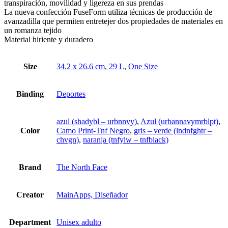
transpiración, movilidad y ligereza en sus prendas
La nueva confección FuseForm utiliza técnicas de producción de
avanzadilla que permiten entretejer dos propiedades de materiales en
un romanza tejido
Material hiriente y duradero
Size
34.2 x 26.6 cm, 29 L
,
One Size
Binding
Deportes
azul (shadybl – urbnnvy)
,
Azul (urbannavymrblpt)
,
Color
Camo Print-Tnf Negro
,
gris – verde (lndnfghtr –
chvgn)
,
naranja (tnfylw – tnfblack)
Brand
The North Face
Creator
MainApps, Diseñador
Department
Unisex adulto