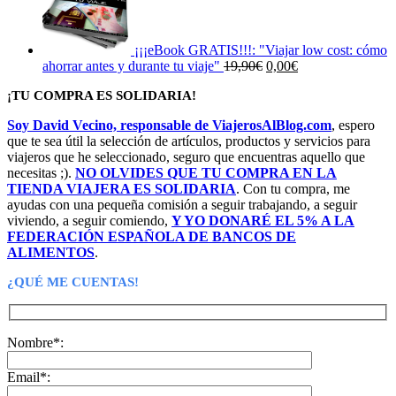
¡¡¡eBook GRATIS!!!: "Viajar low cost: cómo
El
El
ahorrar antes y durante tu viaje"
19,90
€
0,00
€
precio
precio
¡TU COMPRA ES SOLIDARIA!
original
actual
era:
es:
Soy David Vecino, responsable de ViajerosAlBlog.com
, espero
19,90€.
0,00€.
que te sea útil la selección de artículos, productos y servicios para
viajeros que he seleccionado, seguro que encuentras aquello que
necesitas ;).
NO OLVIDES QUE TU COMPRA EN LA
TIENDA VIAJERA ES SOLIDARIA
. Con tu compra, me
ayudas con una pequeña comisión a seguir trabajando, a seguir
viviendo, a seguir comiendo,
Y YO DONARÉ EL 5% A LA
FEDERACIÓN ESPAÑOLA DE BANCOS DE
ALIMENTOS
.
¿QUÉ ME CUENTAS!
Nombre*:
Email*: