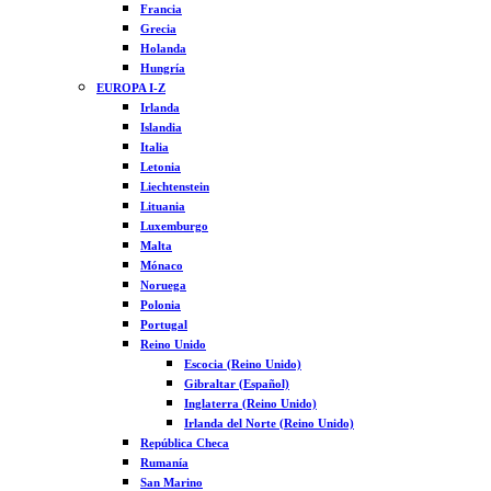
Francia
Grecia
Holanda
Hungría
EUROPA I-Z
Irlanda
Islandia
Italia
Letonia
Liechtenstein
Lituania
Luxemburgo
Malta
Mónaco
Noruega
Polonia
Portugal
Reino Unido
Escocia (Reino Unido)
Gibraltar (Español)
Inglaterra (Reino Unido)
Irlanda del Norte (Reino Unido)
República Checa
Rumanía
San Marino