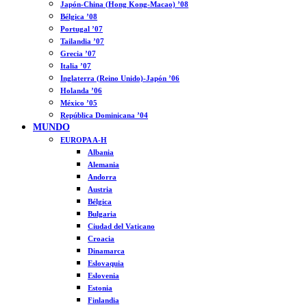
Japón-China (Hong Kong-Macao) ’08
Bélgica ’08
Portugal ’07
Tailandia ’07
Grecia ’07
Italia ’07
Inglaterra (Reino Unido)-Japón ’06
Holanda ’06
México ’05
República Dominicana ’04
MUNDO
EUROPA A-H
Albania
Alemania
Andorra
Austria
Bélgica
Bulgaria
Ciudad del Vaticano
Croacia
Dinamarca
Eslovaquia
Eslovenia
Estonia
Finlandia