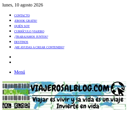
lunes, 10 agosto 2026
CONTACTO
¡EBOOK GRATIS!
QUIÉN SOY
CURRÍCULO VIAJERO
¿TRABAJAMOS JUNTOS?
DESTINOS
¿ME AYUDAS A CREAR CONTENIDO?
Artículo
al
Buscar
azar
Menú