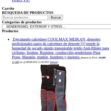
PERO YA!
original
actual
era:
es:
65,99€.
39,99€.
Carrito
BÚSQUEDA DE PRODUCTOS
Buscar
Buscar
por:
Categorías de productos
Productos
Ejecutando calcetines COOLMAX MEIKAN ,deportes
profesionales pares de calcetines de deporte [1] repele la
humedad de secado rápido transpirable tejido Anti-Blister para
ciclismo, footing, Running, conducción,senderismo,Ping
Pong, Maratón, triatlón, hombres y mujeres
Amazon.es Price:
13,99
€
El
El
13,58
€
(as of 08/08/2025 21:00 PST-
Details
)
precio
precio
original
actual
era:
es:
13,99€.
13,58€.