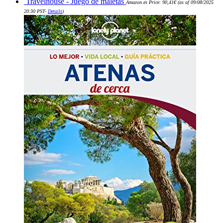
Travelhouse - Juego de maletas
actual
Amazon.es Price:
90,41
€
(as of 09/08/2025
29,95€.
es:
20:30 PST-
Details
)
28,45€.