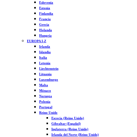
Eslovenia
Estonia
Finlandia
Francia
Grecia
Holanda
Hungría
EUROPA I-Z
Irlanda
Islandia
Italia
Letonia
Liechtenstein
Lituania
Luxemburgo
Malta
Mónaco
Noruega
Polonia
Portugal
Reino Unido
Escocia (Reino Unido)
Gibraltar (Español)
Inglaterra (Reino Unido)
Irlanda del Norte (Reino Unido)