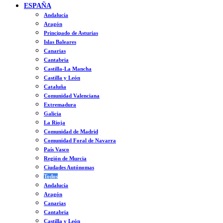
ESPAÑA
Andalucía
Aragón
Principado de Asturias
Islas Baleares
Canarias
Cantabria
Castilla-La Mancha
Castilla y León
Cataluña
Comunidad Valenciana
Extremadura
Galicia
La Rioja
Comunidad de Madrid
Comunidad Foral de Navarra
País Vasco
Región de Murcia
Ciudades Autónomas
Todos
Andalucía
Aragón
Canarias
Cantabria
Castilla y León