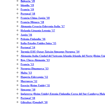
Bulgaria ’20
Islandia ’19
Francia ’19
Portugal ’18
Francia-China-Japón ’18
Francia-Mónaco ’18
Alemania-Croacia-Eslovenia-Italia ’17
Holanda-Lituania-Letonia ’17
Japón ’16
Polonia-Finlandia ’16
Italia-Estados Unidos-Suiza ’15
Portugal ’14
Turquía-EAU-Qatar-Taiwán-Singapur-Noruega ’14
Alemania-Italia-Ciudad del Vaticano-Irlanda-Irlanda del Norte (Reino Un
Rep. Checa-Alemania ’13
Francia ’13
Noruega-Dinamarca ’13
Malta ’13
Hungría-Eslovaquia ’12
Marruecos ’12
Escocia (Reino Unido) ’11
Singapur ’10
Inglaterra (Reino Unido)-Estonia-Finlandia-Corea del Sur-Camboya-Mala
Portugal ’10
Gibraltar (Español) ’10