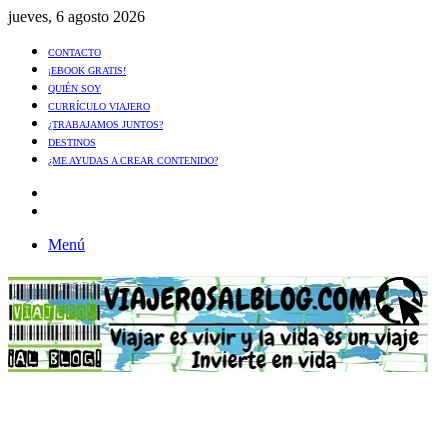
jueves, 6 agosto 2026
CONTACTO
¡EBOOK GRATIS!
QUIÉN SOY
CURRÍCULO VIAJERO
¿TRABAJAMOS JUNTOS?
DESTINOS
¿ME AYUDAS A CREAR CONTENIDO?
Artículo
al
Buscar
azar
Menú