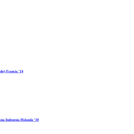
ido)-Francia ’14
sia-Indonesia-Holanda ’10