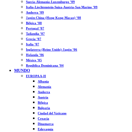
Suecia-Alemania-Luxemburgo ’09
Italia-Liechtenstein-Suiza-Austria-San Marino ’09
Andorra ’09
Japón-China (Hong Kong-Macao) ’08
Bélgica ’08
Portugal ’07
Tailandia ’07
Grecia ’07
Italia ’07
Inglaterra (Reino Unido)-Japón ’06
Holanda ’06
México ’05
República Dominicana ’04
MUNDO
EUROPA A-H
Albania
Alemania
Andorra
Austria
Bélgica
Bulgaria
Ciudad del Vaticano
Croacia
Dinamarca
Eslovaquia