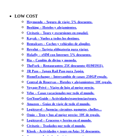
LOW COST
Heymondo – Seguro de viaje: 5% descuento.
Booking – Hoteles y alojamientos.
Civitatis – Tours y excursiones en español.
Kayak – Vuelos a todos los destinos.
Rentalcars – Coches y vehículos de alquiler.
Revolut – Tarjeta obligatoria para viajar.
Holafly – eSIM con Internet: 5% descuento.
Ria – Cambio de divisa y moneda.
TheFork – Restaurantes: 25€ descuento (81905911).
JR Pass – Japan Rail Pass para Japón.
HomeExchange – Intercambio de casas: 250GP regalo.
Central de Reservas – Hoteles y alojamientos: 10€ regalo.
Voyage Privé – Viajes de lujo al mejor precio.
Vrbo – Casas vacacionales por todo el mundo.
GetYourGuide – Actividades/experiencias/tours.
Amazon – Guías de viaje de todo el mundo.
Logitravel – Agencia: circuitos, paquetes, chollos…
Omio – Tren y bus al mejor precio: 10€ de regalo.
Logitravel – Cruceros y ferries en el mundo.
Civitatis – Traslados por todo el mundo.
Klook – Actividades y tours en Asia: 5€ descuento.