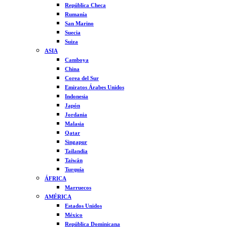
República Checa
Rumanía
San Marino
Suecia
Suiza
ASIA
Camboya
China
Corea del Sur
Emiratos Árabes Unidos
Indonesia
Japón
Jordania
Malasia
Qatar
Singapur
Tailandia
Taiwán
Turquía
ÁFRICA
Marruecos
AMÉRICA
Estados Unidos
México
República Dominicana