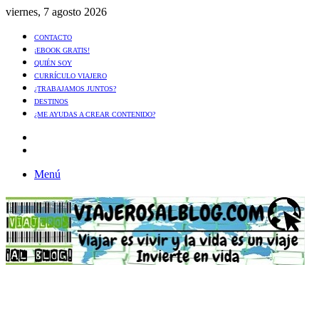
viernes, 7 agosto 2026
CONTACTO
¡EBOOK GRATIS!
QUIÉN SOY
CURRÍCULO VIAJERO
¿TRABAJAMOS JUNTOS?
DESTINOS
¿ME AYUDAS A CREAR CONTENIDO?
Artículo
al
Buscar
azar
Menú