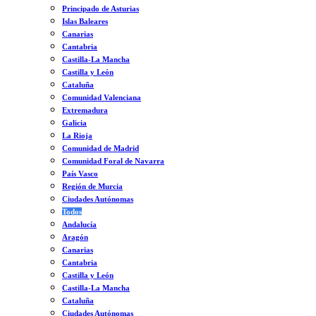
Principado de Asturias
Islas Baleares
Canarias
Cantabria
Castilla-La Mancha
Castilla y León
Cataluña
Comunidad Valenciana
Extremadura
Galicia
La Rioja
Comunidad de Madrid
Comunidad Foral de Navarra
País Vasco
Región de Murcia
Ciudades Autónomas
Todos
Andalucía
Aragón
Canarias
Cantabria
Castilla y León
Castilla-La Mancha
Cataluña
Ciudades Autónomas