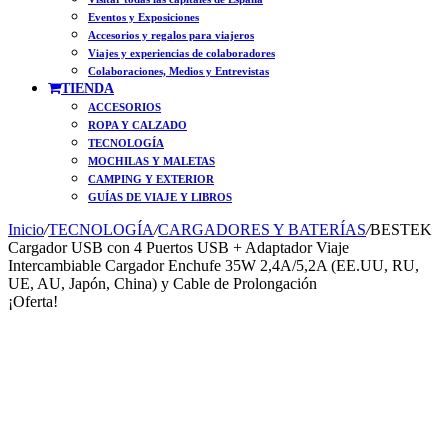
Eventos y Exposiciones
Accesorios y regalos para viajeros
Viajes y experiencias de colaboradores
Colaboraciones, Medios y Entrevistas
TIENDA
ACCESORIOS
ROPA Y CALZADO
TECNOLOGÍA
MOCHILAS Y MALETAS
CAMPING Y EXTERIOR
GUÍAS DE VIAJE Y LIBROS
Inicio
/
TECNOLOGÍA
/
CARGADORES Y BATERÍAS
/
BESTEK
Cargador USB con 4 Puertos USB + Adaptador Viaje
Intercambiable Cargador Enchufe 35W 2,4A/5,2A (EE.UU, RU,
UE, AU, Japón, China) y Cable de Prolongación
¡Oferta!
On Sale
Free Shipping
Free Shipping