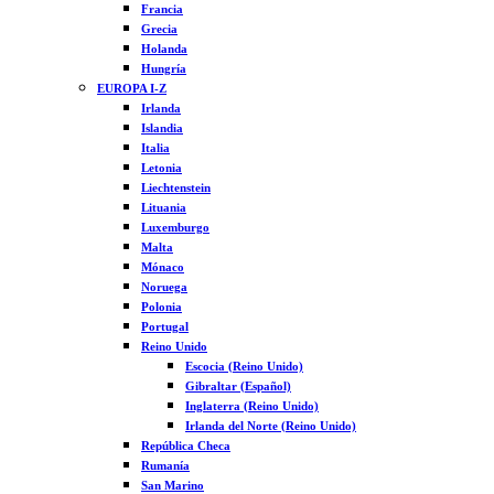
Francia
Grecia
Holanda
Hungría
EUROPA I-Z
Irlanda
Islandia
Italia
Letonia
Liechtenstein
Lituania
Luxemburgo
Malta
Mónaco
Noruega
Polonia
Portugal
Reino Unido
Escocia (Reino Unido)
Gibraltar (Español)
Inglaterra (Reino Unido)
Irlanda del Norte (Reino Unido)
República Checa
Rumanía
San Marino