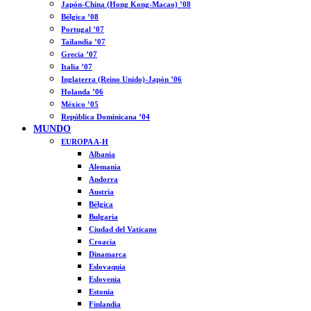
Japón-China (Hong Kong-Macao) ’08
Bélgica ’08
Portugal ’07
Tailandia ’07
Grecia ’07
Italia ’07
Inglaterra (Reino Unido)-Japón ’06
Holanda ’06
México ’05
República Dominicana ’04
MUNDO
EUROPA A-H
Albania
Alemania
Andorra
Austria
Bélgica
Bulgaria
Ciudad del Vaticano
Croacia
Dinamarca
Eslovaquia
Eslovenia
Estonia
Finlandia