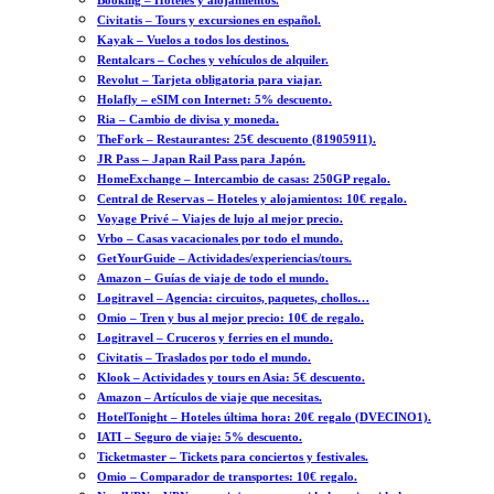
Booking – Hoteles y alojamientos.
Civitatis – Tours y excursiones en español.
Kayak – Vuelos a todos los destinos.
Rentalcars – Coches y vehículos de alquiler.
Revolut – Tarjeta obligatoria para viajar.
Holafly – eSIM con Internet: 5% descuento.
Ria – Cambio de divisa y moneda.
TheFork – Restaurantes: 25€ descuento (81905911).
JR Pass – Japan Rail Pass para Japón.
HomeExchange – Intercambio de casas: 250GP regalo.
Central de Reservas – Hoteles y alojamientos: 10€ regalo.
Voyage Privé – Viajes de lujo al mejor precio.
Vrbo – Casas vacacionales por todo el mundo.
GetYourGuide – Actividades/experiencias/tours.
Amazon – Guías de viaje de todo el mundo.
Logitravel – Agencia: circuitos, paquetes, chollos…
Omio – Tren y bus al mejor precio: 10€ de regalo.
Logitravel – Cruceros y ferries en el mundo.
Civitatis – Traslados por todo el mundo.
Klook – Actividades y tours en Asia: 5€ descuento.
Amazon – Artículos de viaje que necesitas.
HotelTonight – Hoteles última hora: 20€ regalo (DVECINO1).
IATI – Seguro de viaje: 5% descuento.
Ticketmaster – Tickets para conciertos y festivales.
Omio – Comparador de transportes: 10€ regalo.