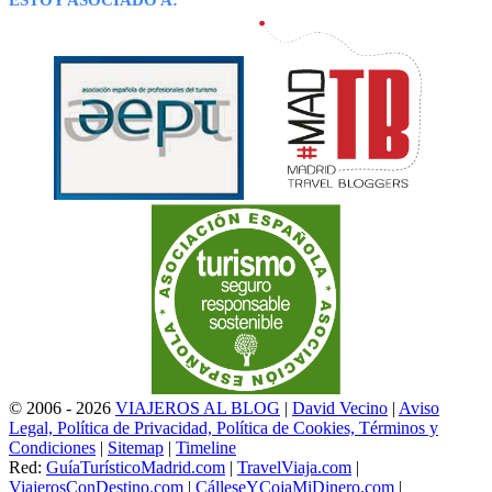
ESTOY ASOCIADO A:
© 2006 - 2026
VIAJEROS AL BLOG
|
David Vecino
|
Aviso
Legal, Política de Privacidad, Política de Cookies, Términos y
Condiciones
|
Sitemap
|
Timeline
Red:
GuíaTurísticoMadrid.com
|
TravelViaja.com
|
ViajerosConDestino.com
|
CálleseYCojaMiDinero.com
|