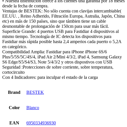
• Nuestra distribución ofrece a los clientes una garantía por 18 meses
desde la fecha de compra.
Ventajas de BESTEK: No sólo cuenta con clavijas intercambiable(
EE.UU. , Reino Adherido, Filtración Europa, Autralia, Japón, China
etc) en más de 150 países, sino que támbien tiene un cable
desmontable de prolongación de 150cm para usar más fácil.
Superficie Grande: 4 puertos USB para Fastidiar 4 dispositivos al
mismo tiempo. Tecnología de IC detecta los dispositivos para
Fastidiar más rápida posible hasta 2,4 amperios cada puerto o 5,2A
en categórico.
Compatibilidad Amplia: Fastidiar para iPhone iPhone 6S/6
Plus/5/5S/5C/4S/4, iPad Air 2/Mini 4/3/2, iPad 4, Samsung Galaxy
S6 Edge/S5/S4/S3, Note 5/4/3/2 y otros dispostivos con USB
Seguridad :Protecciones de sobre corriente, sobre temperatura,
cortocircuito
Con 4 Indicadores: para inculpar el estado de la carga
Brand
BESTEK
Color
Blanco
EAN
6950334936930