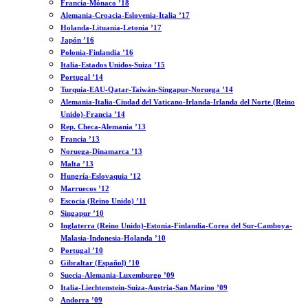
Francia-Mónaco ’18
Alemania-Croacia-Eslovenia-Italia ’17
Holanda-Lituania-Letonia ’17
Japón ’16
Polonia-Finlandia ’16
Italia-Estados Unidos-Suiza ’15
Portugal ’14
Turquía-EAU-Qatar-Taiwán-Singapur-Noruega ’14
Alemania-Italia-Ciudad del Vaticano-Irlanda-Irlanda del Norte (Reino
Unido)-Francia ’14
Rep. Checa-Alemania ’13
Francia ’13
Noruega-Dinamarca ’13
Malta ’13
Hungría-Eslovaquia ’12
Marruecos ’12
Escocia (Reino Unido) ’11
Singapur ’10
Inglaterra (Reino Unido)-Estonia-Finlandia-Corea del Sur-Camboya-
Malasia-Indonesia-Holanda ’10
Portugal ’10
Gibraltar (Español) ’10
Suecia-Alemania-Luxemburgo ’09
Italia-Liechtenstein-Suiza-Austria-San Marino ’09
Andorra ’09