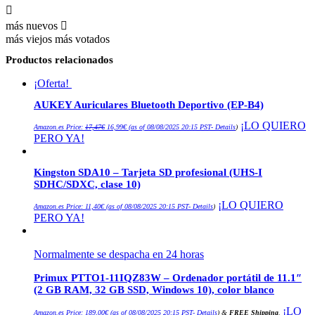
más nuevos
más viejos
más votados
Productos relacionados
¡Oferta!
AUKEY Auriculares Bluetooth Deportivo (EP-B4)
El
El
¡LO QUIERO
Amazon.es Price:
17,47
€
16,99
€
(as of 08/08/2025 20:15 PST-
Details
)
precio
precio
PERO YA!
original
actual
era:
es:
17,47€.
16,99€.
Kingston SDA10 – Tarjeta SD profesional (UHS-I
SDHC/SDXC, clase 10)
¡LO QUIERO
Amazon.es Price:
11,40
€
(as of 08/08/2025 20:15 PST-
Details
)
PERO YA!
Normalmente se despacha en 24 horas
Primux PTTO1-11IQZ83W – Ordenador portátil de 11.1″
(2 GB RAM, 32 GB SSD, Windows 10), color blanco
¡LO
Amazon.es Price:
189,00
€
(as of 08/08/2025 20:15 PST-
Details
)
&
FREE Shipping
.