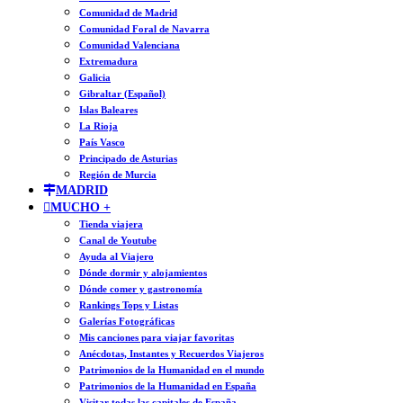
Comunidad de Madrid
Comunidad Foral de Navarra
Comunidad Valenciana
Extremadura
Galicia
Gibraltar (Español)
Islas Baleares
La Rioja
País Vasco
Principado de Asturias
Región de Murcia
MADRID
MUCHO +
Tienda viajera
Canal de Youtube
Ayuda al Viajero
Dónde dormir y alojamientos
Dónde comer y gastronomía
Rankings Tops y Listas
Galerías Fotográficas
Mis canciones para viajar favoritas
Anécdotas, Instantes y Recuerdos Viajeros
Patrimonios de la Humanidad en el mundo
Patrimonios de la Humanidad en España
Visitar todas las capitales de España