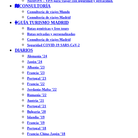
NordVPN – VPN para viajar con seguridad y privacidad.
CONSULTORÍA
Consultoría de viajes Mundo
Consultoría de viajes Madrid
GUÍA TURISMO MADRID
Rutas genéricas y free tours
Rutas privadas y personalizadas
Consultoría de viajes Madrid
Seguridad COVID-19 SARS-CoV-2
DIARIOS
Alemania ’24
Japón ’24
Albania ’23
Francia ’23
Portugal ’23
Francia ’22
Jordania-Malta ’22
Rumanía ’22
Austria ’21
Portugal ’21
Bulgaria ’20
Islandia ’19
Francia ’19
Portugal ’18
Francia-China-Japón ’18