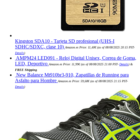
Kingston SDA10 - Tarjeta SD profesional (UHS-I
SDHC/SDXC, clase 10)
Amazon.es Price:
11,40
€
(as of 08/08/2025 20:15 PST-
Details
)
AMPM24 LED091 - Reloj Digital Unisex, Correa de Goma,
LED, Deportivo
Amazon.es Price:
11,99
€
(as of 08/08/2025 21:00 PST-
Details
)
&
FREE Shipping
.
New Balance Mt910br3-910, Zapatillas de Running para
Asfalto para Hombre
Amazon.es Price:
59,68
€
(as of 08/08/2025 21:15 PST-
Details
)