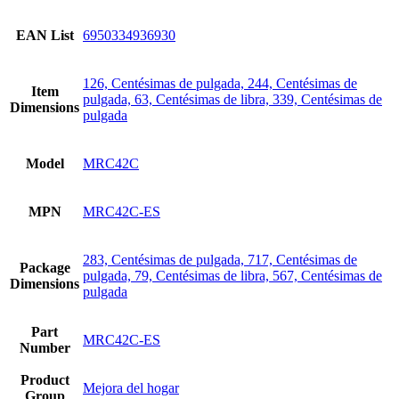
EAN List
6950334936930
126, Centésimas de pulgada, 244, Centésimas de
Item
pulgada, 63, Centésimas de libra, 339, Centésimas de
Dimensions
pulgada
Model
MRC42C
MPN
MRC42C-ES
283, Centésimas de pulgada, 717, Centésimas de
Package
pulgada, 79, Centésimas de libra, 567, Centésimas de
Dimensions
pulgada
Part
MRC42C-ES
Number
Product
Mejora del hogar
Group