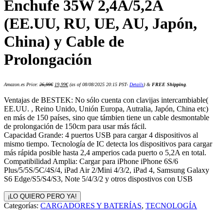
Enchufe 35W 2,4A/5,2A
(EE.UU, RU, UE, AU, Japón,
China) y Cable de
Prolongación
El
El
Amazon.es Price:
26,99
€
19,99
€
(as of 08/08/2025 20:15 PST-
Details
)
&
FREE Shipping
.
precio
precio
original
actual
era:
es:
Ventajas de BESTEK: No sólo cuenta con clavijas intercambiable(
26,99€.
19,99€.
EE.UU. , Reino Unido, Unión Europa, Autralia, Japón, China etc)
en más de 150 países, sino que támbien tiene un cable desmontable
de prolongación de 150cm para usar más fácil.
Capacidad Grande: 4 puertos USB para cargar 4 dispositivos al
mismo tiempo. Tecnología de IC detecta los dispositivos para cargar
más rápida posible hasta 2,4 amperios cada puerto o 5,2A en total.
Compatibilidad Amplia: Cargar para iPhone iPhone 6S/6
Plus/5/5S/5C/4S/4, iPad Air 2/Mini 4/3/2, iPad 4, Samsung Galaxy
S6 Edge/S5/S4/S3, Note 5/4/3/2 y otros dispostivos con USB
¡LO QUIERO PERO YA!
Categorías:
CARGADORES Y BATERÍAS
,
TECNOLOGÍA