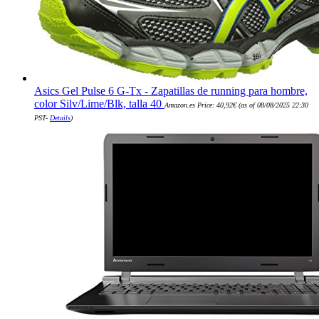
Asics Gel Pulse 6 G-Tx - Zapatillas de running para hombre,
color Silv/Lime/Blk, talla 40
Amazon.es Price:
40,92
€
(as of 08/08/2025 22:30
PST-
Details
)