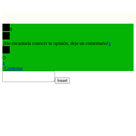
0
¡Me encantaría conocer tu opinión, deja un comentario!
x
(
)
x
|
Contestar
Insert