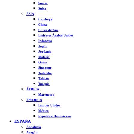
Suecia
Suiza
ASIA
Camboya
China
Corea del Sur
Emiratos Árabes Unidos
Indonesia
Japón
Jordania
Malasia
Qatar
Singapur
Tailandia
Taiwán
Turquía
ÁFRICA
Marruecos
AMÉRICA
Estados Unidos
México
República Dominicana
ESPAÑA
Andalucía
Aragón