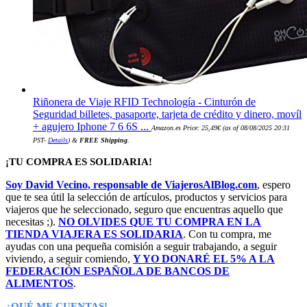
Riñonera de Viaje RFID Technología - Cinturón de
Seguridad billetes, pasaporte, tarjeta de crédito y dinero, movíl
+ agujero Iphone 7 6 6S ...
Amazon.es Price:
25,49
€
(as of 08/08/2025 20:31
PST-
Details
)
&
FREE Shipping
.
¡TU COMPRA ES SOLIDARIA!
Soy David Vecino, responsable de ViajerosAlBlog.com
, espero
que te sea útil la selección de artículos, productos y servicios para
viajeros que he seleccionado, seguro que encuentras aquello que
necesitas ;).
NO OLVIDES QUE TU COMPRA EN LA
TIENDA VIAJERA ES SOLIDARIA
. Con tu compra, me
ayudas con una pequeña comisión a seguir trabajando, a seguir
viviendo, a seguir comiendo,
Y YO DONARÉ EL 5% A LA
FEDERACIÓN ESPAÑOLA DE BANCOS DE
ALIMENTOS
.
¿QUÉ ME CUENTAS!