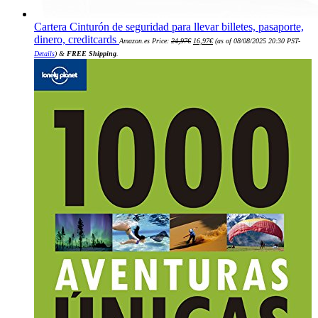
Cartera Cinturón de seguridad para llevar billetes, pasaporte,
El
El
dinero, creditcards
Amazon.es Price:
24,97
€
16,97
€
(as of 08/08/2025 20:30 PST-
precio
precio
original
actual
Details
)
&
FREE Shipping
.
era:
es:
24,97€.
16,97€.