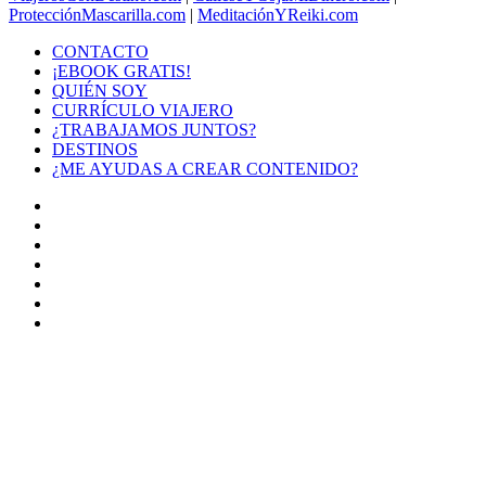
ProtecciónMascarilla.com
|
MeditaciónYReiki.com
CONTACTO
¡EBOOK GRATIS!
QUIÉN SOY
CURRÍCULO VIAJERO
¿TRABAJAMOS JUNTOS?
DESTINOS
¿ME AYUDAS A CREAR CONTENIDO?
Facebook
X
LinkedIn
YouTube
Instagram
TikTok
Buy
Me
Botón
a
volver
Coffee
arriba