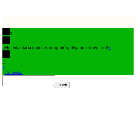
0
¡Me encantaría conocer tu opinión, deja un comentario!
x
(
)
x
|
Contestar
Insert