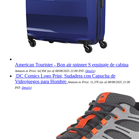
American Tourister - Bon air spinner S equipaje de cabina
Amazon.es Price:
64,95
€
(as of 08/08/2025 22:00 PST-
Details
)
DC Comics Logo Print, Sudadera con Capucha de
Videojuegos para Hombre
Amazon.es Price:
11,37
€
(as of 08/08/2025 21:00
PST-
Details
)