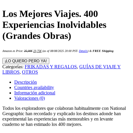
Los Mejores Viajes. 400
Experiencias Inolvidables
(Grandes Obras)
El
El
Amazon.es Price:
25,00
€
23,75
€
(as of 08/08/2025 20:00 PST-
Details
)
&
FREE Shipping
.
precio
precio
original
actual
era:
es:
¡LO QUIERO PERO YA!
25,00€.
23,75€.
Categorías:
FRIKADAS Y REGALOS
,
GUÍAS DE VIAJE Y
LIBROS
,
OTROS
Descripción
Countries availability
Información adicional
Valoraciones (0)
Todos los exploradores que colaboran habitualmente con National
Geographic han recordado y explicado los destinos adonde han
experimental las experiencias más memorables y en levante
cuaderno se han estimado los 400 mejores.