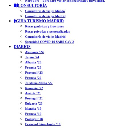
NordVPN – VPN para viajar con seguridad y privacidad.
CONSULTORÍA
Consultoría de viajes Mundo
Consultoría de viajes Madrid
GUÍA TURISMO MADRID
Rutas genéricas y free tours
Rutas privadas y personalizadas
Consultoría de viajes Madrid
Seguridad COVID-19 SARS-CoV-2
DIARIOS
Alemania ’24
Japón ’24
Albania ’23
Francia ’23
Portugal ’23
Francia ’22
Jordania-Malta ’22
Rumanía ’22
Austria ’21
Portugal ’21
Bulgaria ’20
Islandia ’19
Francia ’19
Portugal ’18
Francia-China-Japón ’18