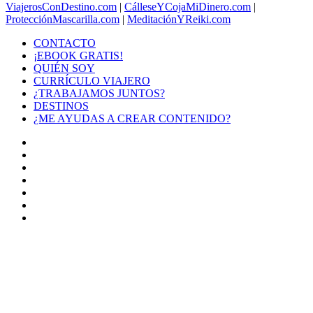
ViajerosConDestino.com
|
CálleseYCojaMiDinero.com
|
ProtecciónMascarilla.com
|
MeditaciónYReiki.com
CONTACTO
¡EBOOK GRATIS!
QUIÉN SOY
CURRÍCULO VIAJERO
¿TRABAJAMOS JUNTOS?
DESTINOS
¿ME AYUDAS A CREAR CONTENIDO?
Facebook
X
LinkedIn
YouTube
Instagram
TikTok
Buy
Me
Botón
a
volver
Coffee
arriba