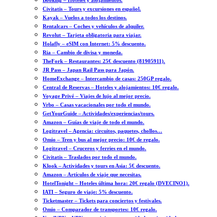
Booking – Hoteles y alojamientos.
Civitatis – Tours y excursiones en español.
Kayak – Vuelos a todos los destinos.
Rentalcars – Coches y vehículos de alquiler.
Revolut – Tarjeta obligatoria para viajar.
Holafly – eSIM con Internet: 5% descuento.
Ria – Cambio de divisa y moneda.
TheFork – Restaurantes: 25€ descuento (81905911).
JR Pass – Japan Rail Pass para Japón.
HomeExchange – Intercambio de casas: 250GP regalo.
Central de Reservas – Hoteles y alojamientos: 10€ regalo.
Voyage Privé – Viajes de lujo al mejor precio.
Vrbo – Casas vacacionales por todo el mundo.
GetYourGuide – Actividades/experiencias/tours.
Amazon – Guías de viaje de todo el mundo.
Logitravel – Agencia: circuitos, paquetes, chollos…
Omio – Tren y bus al mejor precio: 10€ de regalo.
Logitravel – Cruceros y ferries en el mundo.
Civitatis – Traslados por todo el mundo.
Klook – Actividades y tours en Asia: 5€ descuento.
Amazon – Artículos de viaje que necesitas.
HotelTonight – Hoteles última hora: 20€ regalo (DVECINO1).
IATI – Seguro de viaje: 5% descuento.
Ticketmaster – Tickets para conciertos y festivales.
Omio – Comparador de transportes: 10€ regalo.