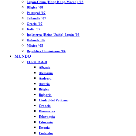
Japón-China (Hong Kong-Macao) ’08
Bélgica ’08
Portugal ’07
Tailandia ’07
Grecia ’07
Italia ’07
Inglaterra (Reino Unido)-Japón ’06
Holanda ’06
México ’05
República Dominicana ’04
MUNDO
EUROPA A-H
Albania
Alemania
Andorra
Austria
Bélgica
Bulgaria
Ciudad del Vaticano
Croacia
Dinamarca
Eslovaquia
Eslovenia
Estonia
Finlandia