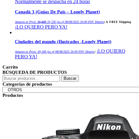
Normalmente se despacha en 24 horas
Canadá 3 (Guias De Pais – Lonely Planet)
El
El
Amazon.es Price:
35,00
€
33,25
€
(as of 08/08/2025 20:00 PST-
Details
)
&
FREE Shipping
.
precio
precio
¡LO QUIERO PERO YA!
original
actual
era:
es:
35,00€.
33,25€.
Ciudades del mundo (Ilustrados -Lonely Planet)
¡LO QUIERO
Amazon.es Price:
49,50
€
(as of 08/08/2025 20:00 PST-
Details
)
PERO YA!
Carrito
BÚSQUEDA DE PRODUCTOS
Buscar
Buscar
por:
Categorías de productos
Productos