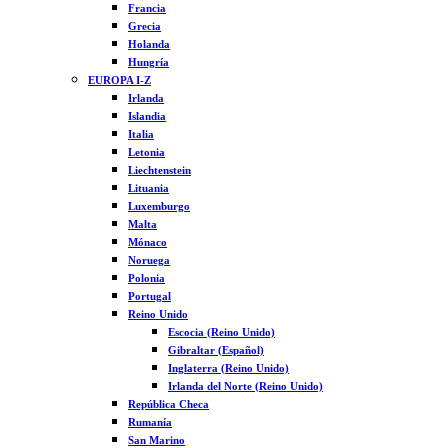
Francia
Grecia
Holanda
Hungría
EUROPA I-Z
Irlanda
Islandia
Italia
Letonia
Liechtenstein
Lituania
Luxemburgo
Malta
Mónaco
Noruega
Polonia
Portugal
Reino Unido
Escocia (Reino Unido)
Gibraltar (Español)
Inglaterra (Reino Unido)
Irlanda del Norte (Reino Unido)
República Checa
Rumanía
San Marino