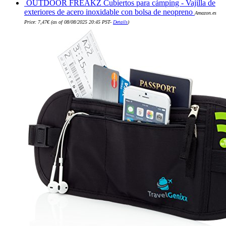
OUTDOOR FREAKZ Cubiertos para cámping - Vajilla de
exteriores de acero inoxidable con bolsa de neopreno
Amazon.es
Price:
7,47
€
(as of 08/08/2025 20:45 PST-
Details
)