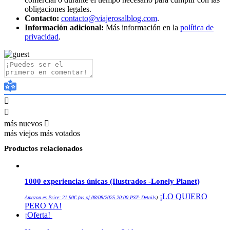
obligaciones legales.
Contacto:
contacto@viajerosalblog.com
.
Información adicional:
Más información en la
política de
privacidad
.
más nuevos
más viejos
más votados
Productos relacionados
1000 experiencias únicas (Ilustrados -Lonely Planet)
¡LO QUIERO
Amazon.es Price:
21,90
€
(as of 08/08/2025 20:00 PST-
Details
)
PERO YA!
¡Oferta!