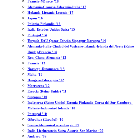
Francia-Mónaco ’18
Alemania-Croacia-Eslovenia-Italia ’17
Holanda-Lituania-Letonia ’17
Japón ’16
Polonia-Finlandia ’16
Italia-Estados Unidos-Suiza ’15
Portugal ’14
Turquía-EAU-Qatar-Taiwán-Singapur-Noruega ’14
Alemania-Italia-Ciudad del Vaticano-Irlanda-Irlanda del Norte (Reino
Unido)-Francia ’14
Rep. Checa-Alemania ’13
Francia ’13
Noruega-Dinamarca ’13
Malta ’13
Hungría-Eslovaquia ’12
Marruecos ’12
Escocia (Reino Unido) ’11
Singapur ’10
Inglaterra (Reino Unido)-Estonia-Finlandia-Corea del Sur-Camboya-
Malasia-Indonesia-Holanda ’10
Portugal ’10
Gibraltar (Español) ’10
Suecia-Alemania-Luxemburgo ’09
Italia-Liechtenstein-Suiza-Austria-San Marino ’09
Andorra ’09