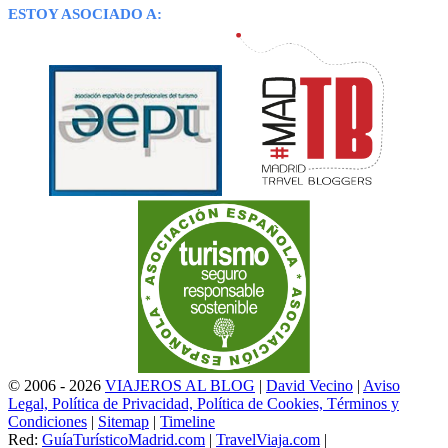
ESTOY ASOCIADO A:
© 2006 - 2026
VIAJEROS AL BLOG
|
David Vecino
|
Aviso
Legal, Política de Privacidad, Política de Cookies, Términos y
Condiciones
|
Sitemap
|
Timeline
Red:
GuíaTurísticoMadrid.com
|
TravelViaja.com
|