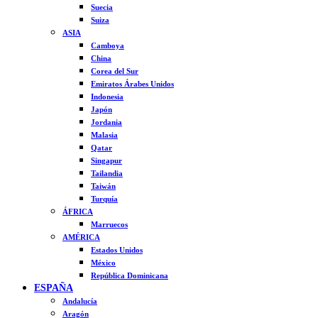
Suecia
Suiza
ASIA
Camboya
China
Corea del Sur
Emiratos Árabes Unidos
Indonesia
Japón
Jordania
Malasia
Qatar
Singapur
Tailandia
Taiwán
Turquía
ÁFRICA
Marruecos
AMÉRICA
Estados Unidos
México
República Dominicana
ESPAÑA
Andalucía
Aragón