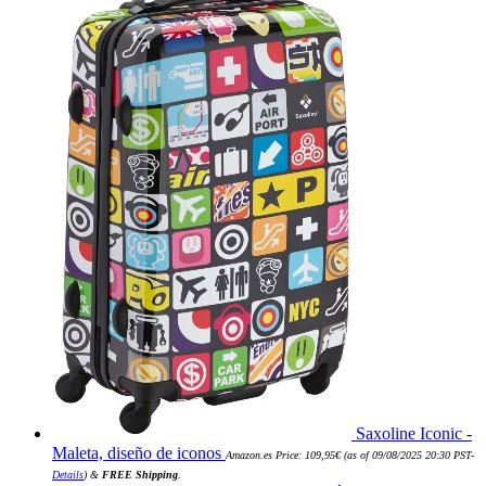
Saxoline Iconic -
Maleta, diseño de iconos
Amazon.es Price:
109,95
€
(as of 09/08/2025 20:30 PST-
Details
)
&
FREE Shipping
.