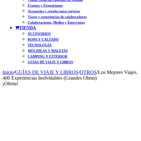
Eventos y Exposiciones
Accesorios y regalos para viajeros
Viajes y experiencias de colaboradores
Colaboraciones, Medios y Entrevistas
TIENDA
ACCESORIOS
ROPA Y CALZADO
TECNOLOGÍA
MOCHILAS Y MALETAS
CAMPING Y EXTERIOR
GUÍAS DE VIAJE Y LIBROS
Inicio
/
GUÍAS DE VIAJE Y LIBROS
/
OTROS
/
Los Mejores Viajes.
400 Experiencias Inolvidables (Grandes Obras)
¡Oferta!