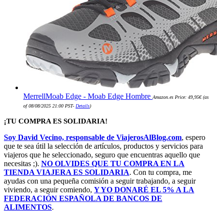
MerrellMoab Edge - Moab Edge Hombre
Amazon.es Price:
49,95
€
(as
of 08/08/2025 21:00 PST-
Details
)
¡TU COMPRA ES SOLIDARIA!
Soy David Vecino, responsable de ViajerosAlBlog.com
, espero
que te sea útil la selección de artículos, productos y servicios para
viajeros que he seleccionado, seguro que encuentras aquello que
necesitas ;).
NO OLVIDES QUE TU COMPRA EN LA
TIENDA VIAJERA ES SOLIDARIA
. Con tu compra, me
ayudas con una pequeña comisión a seguir trabajando, a seguir
viviendo, a seguir comiendo,
Y YO DONARÉ EL 5% A LA
FEDERACIÓN ESPAÑOLA DE BANCOS DE
ALIMENTOS
.