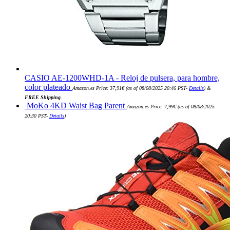
CASIO AE-1200WHD-1A - Reloj de pulsera, para hombre,
color plateado
Amazon.es Price:
37,91
€
(as of 08/08/2025 20:46 PST-
Details
)
&
FREE Shipping
.
MoKo 4KD Waist Bag Parent
Amazon.es Price:
7,99
€
(as of 08/08/2025
20:30 PST-
Details
)