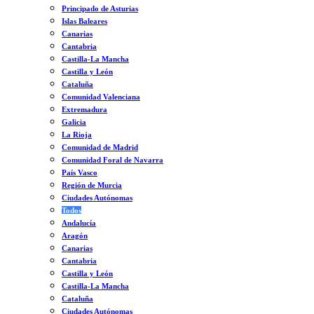
Principado de Asturias
Islas Baleares
Canarias
Cantabria
Castilla-La Mancha
Castilla y León
Cataluña
Comunidad Valenciana
Extremadura
Galicia
La Rioja
Comunidad de Madrid
Comunidad Foral de Navarra
País Vasco
Región de Murcia
Ciudades Autónomas
Todos
Andalucía
Aragón
Canarias
Cantabria
Castilla y León
Castilla-La Mancha
Cataluña
Ciudades Autónomas