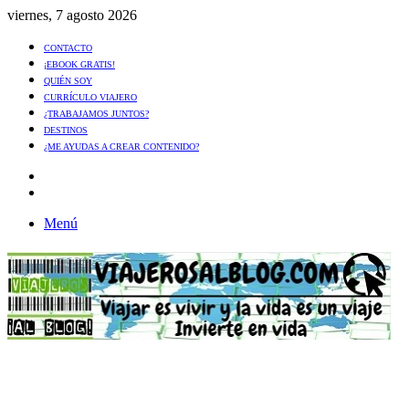
viernes, 7 agosto 2026
CONTACTO
¡EBOOK GRATIS!
QUIÉN SOY
CURRÍCULO VIAJERO
¿TRABAJAMOS JUNTOS?
DESTINOS
¿ME AYUDAS A CREAR CONTENIDO?
Artículo
al
Buscar
azar
Menú