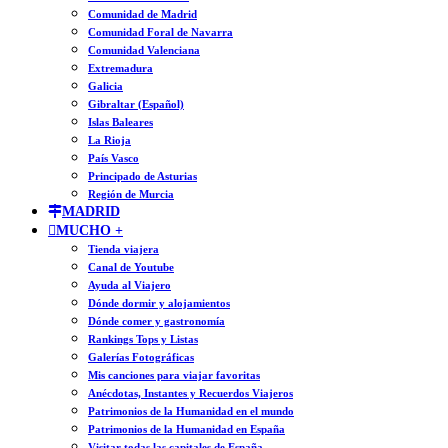
Comunidad de Madrid
Comunidad Foral de Navarra
Comunidad Valenciana
Extremadura
Galicia
Gibraltar (Español)
Islas Baleares
La Rioja
País Vasco
Principado de Asturias
Región de Murcia
MADRID
MUCHO +
Tienda viajera
Canal de Youtube
Ayuda al Viajero
Dónde dormir y alojamientos
Dónde comer y gastronomía
Rankings Tops y Listas
Galerías Fotográficas
Mis canciones para viajar favoritas
Anécdotas, Instantes y Recuerdos Viajeros
Patrimonios de la Humanidad en el mundo
Patrimonios de la Humanidad en España
Visitar todas las capitales de España