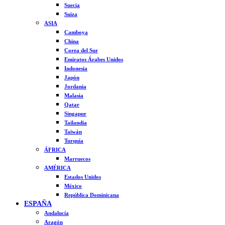
Suecia
Suiza
ASIA
Camboya
China
Corea del Sur
Emiratos Árabes Unidos
Indonesia
Japón
Jordania
Malasia
Qatar
Singapur
Tailandia
Taiwán
Turquía
ÁFRICA
Marruecos
AMÉRICA
Estados Unidos
México
República Dominicana
ESPAÑA
Andalucía
Aragón