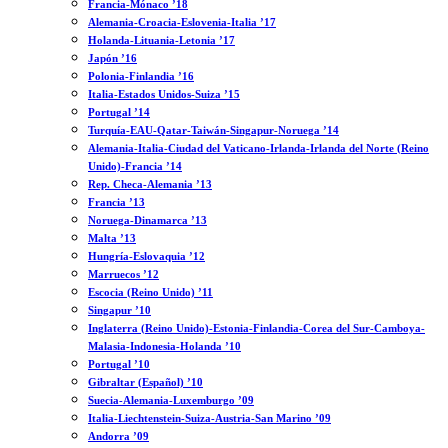
Francia-Mónaco ’18
Alemania-Croacia-Eslovenia-Italia ’17
Holanda-Lituania-Letonia ’17
Japón ’16
Polonia-Finlandia ’16
Italia-Estados Unidos-Suiza ’15
Portugal ’14
Turquía-EAU-Qatar-Taiwán-Singapur-Noruega ’14
Alemania-Italia-Ciudad del Vaticano-Irlanda-Irlanda del Norte (Reino
Unido)-Francia ’14
Rep. Checa-Alemania ’13
Francia ’13
Noruega-Dinamarca ’13
Malta ’13
Hungría-Eslovaquia ’12
Marruecos ’12
Escocia (Reino Unido) ’11
Singapur ’10
Inglaterra (Reino Unido)-Estonia-Finlandia-Corea del Sur-Camboya-
Malasia-Indonesia-Holanda ’10
Portugal ’10
Gibraltar (Español) ’10
Suecia-Alemania-Luxemburgo ’09
Italia-Liechtenstein-Suiza-Austria-San Marino ’09
Andorra ’09