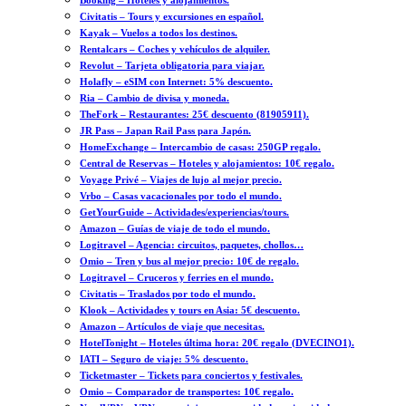
Booking – Hoteles y alojamientos.
Civitatis – Tours y excursiones en español.
Kayak – Vuelos a todos los destinos.
Rentalcars – Coches y vehículos de alquiler.
Revolut – Tarjeta obligatoria para viajar.
Holafly – eSIM con Internet: 5% descuento.
Ria – Cambio de divisa y moneda.
TheFork – Restaurantes: 25€ descuento (81905911).
JR Pass – Japan Rail Pass para Japón.
HomeExchange – Intercambio de casas: 250GP regalo.
Central de Reservas – Hoteles y alojamientos: 10€ regalo.
Voyage Privé – Viajes de lujo al mejor precio.
Vrbo – Casas vacacionales por todo el mundo.
GetYourGuide – Actividades/experiencias/tours.
Amazon – Guías de viaje de todo el mundo.
Logitravel – Agencia: circuitos, paquetes, chollos…
Omio – Tren y bus al mejor precio: 10€ de regalo.
Logitravel – Cruceros y ferries en el mundo.
Civitatis – Traslados por todo el mundo.
Klook – Actividades y tours en Asia: 5€ descuento.
Amazon – Artículos de viaje que necesitas.
HotelTonight – Hoteles última hora: 20€ regalo (DVECINO1).
IATI – Seguro de viaje: 5% descuento.
Ticketmaster – Tickets para conciertos y festivales.
Omio – Comparador de transportes: 10€ regalo.