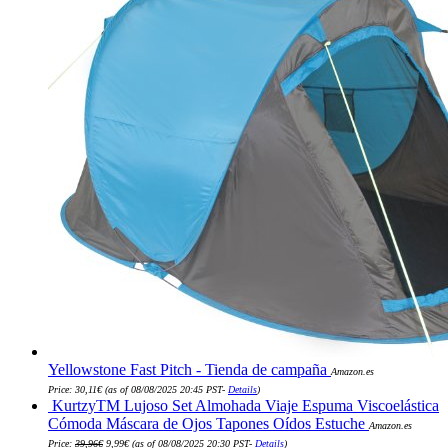
Yellowstone Fast Pitch - Tienda de campaña
Amazon.es
Price:
30,11
€
(as of 08/08/2025 20:45 PST-
Details
)
KurtzyTM Lujoso Set Almohada Viaje Espuma Viscoelástica
Cómoda Máscara de Ojos Tapones Oídos Estuche
Amazon.es
El
El
Price:
39,96
€
9,99
€
(as of 08/08/2025 20:30 PST-
Details
)