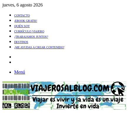
jueves, 6 agosto 2026
CONTACTO
¡EBOOK GRATIS!
QUIÉN SOY
CURRÍCULO VIAJERO
¿TRABAJAMOS JUNTOS?
DESTINOS
¿ME AYUDAS A CREAR CONTENIDO?
Artículo
al
Buscar
azar
Menú