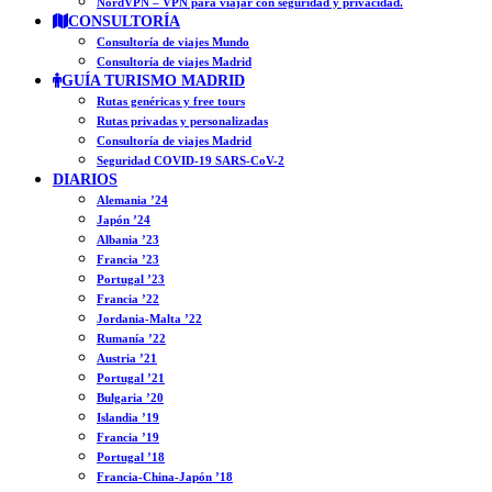
NordVPN – VPN para viajar con seguridad y privacidad.
CONSULTORÍA
Consultoría de viajes Mundo
Consultoría de viajes Madrid
GUÍA TURISMO MADRID
Rutas genéricas y free tours
Rutas privadas y personalizadas
Consultoría de viajes Madrid
Seguridad COVID-19 SARS-CoV-2
DIARIOS
Alemania ’24
Japón ’24
Albania ’23
Francia ’23
Portugal ’23
Francia ’22
Jordania-Malta ’22
Rumanía ’22
Austria ’21
Portugal ’21
Bulgaria ’20
Islandia ’19
Francia ’19
Portugal ’18
Francia-China-Japón ’18