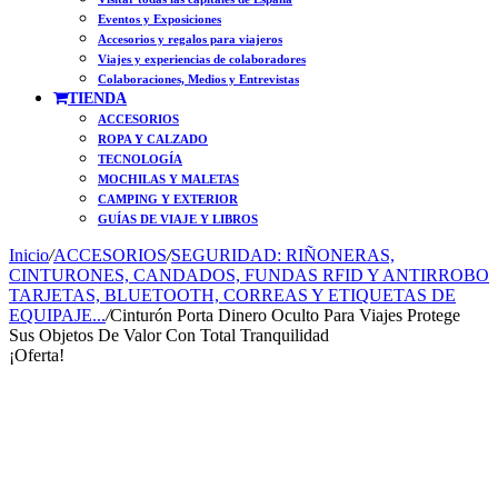
Eventos y Exposiciones
Accesorios y regalos para viajeros
Viajes y experiencias de colaboradores
Colaboraciones, Medios y Entrevistas
TIENDA
ACCESORIOS
ROPA Y CALZADO
TECNOLOGÍA
MOCHILAS Y MALETAS
CAMPING Y EXTERIOR
GUÍAS DE VIAJE Y LIBROS
Inicio
/
ACCESORIOS
/
SEGURIDAD: RIÑONERAS,
CINTURONES, CANDADOS, FUNDAS RFID Y ANTIRROBO
TARJETAS, BLUETOOTH, CORREAS Y ETIQUETAS DE
EQUIPAJE...
/
Cinturón Porta Dinero Oculto Para Viajes Protege
Sus Objetos De Valor Con Total Tranquilidad
¡Oferta!