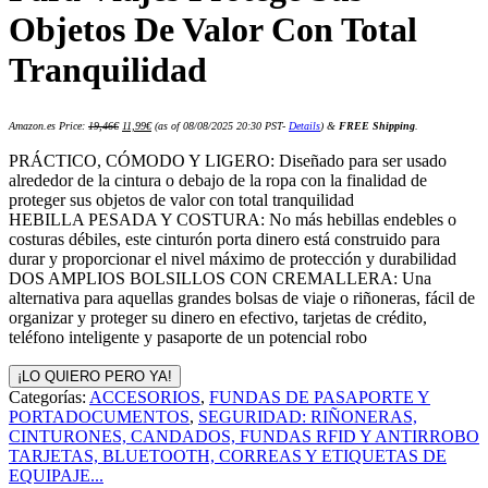
Objetos De Valor Con Total
Tranquilidad
El
El
Amazon.es Price:
19,46
€
11,99
€
(as of 08/08/2025 20:30 PST-
Details
)
&
FREE Shipping
.
precio
precio
original
actual
era:
es:
PRÁCTICO, CÓMODO Y LIGERO: Diseñado para ser usado
19,46€.
11,99€.
alrededor de la cintura o debajo de la ropa con la finalidad de
proteger sus objetos de valor con total tranquilidad
HEBILLA PESADA Y COSTURA: No más hebillas endebles o
costuras débiles, este cinturón porta dinero está construido para
durar y proporcionar el nivel máximo de protección y durabilidad
DOS AMPLIOS BOLSILLOS CON CREMALLERA: Una
alternativa para aquellas grandes bolsas de viaje o riñoneras, fácil de
organizar y proteger su dinero en efectivo, tarjetas de crédito,
teléfono inteligente y pasaporte de un potencial robo
¡LO QUIERO PERO YA!
Categorías:
ACCESORIOS
,
FUNDAS DE PASAPORTE Y
PORTADOCUMENTOS
,
SEGURIDAD: RIÑONERAS,
CINTURONES, CANDADOS, FUNDAS RFID Y ANTIRROBO
TARJETAS, BLUETOOTH, CORREAS Y ETIQUETAS DE
EQUIPAJE...