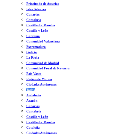
Principado de Asturias
Islas Baleares
Canarias
Cantabria
Castilla-La Mancha
Castilla y León
Cataluña
Comunidad Valenciana
Extremadura
Galicia
La Rioja
Comunidad de Madrid
Comunidad Foral de Navarra
País Vasco
Región de Murcia
Ciudades Autónomas
Todos
Andalucía
Aragón
Canarias
Cantabria
Castilla y León
Castilla-La Mancha
Cataluña
Ciudades Autónomas