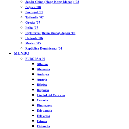
Japón-China (Hong Kong-Macao) ’08
Bélgica ’08
Portugal ’07
Tailandia ’07
Grecia ’07
Italia ’07
Inglaterra (Reino Unido)-Japón ’06
Holanda ’06
México ’05
República Dominicana ’04
MUNDO
EUROPA A-H
Albania
Alemania
Andorra
Austria
Bélgica
Bulgaria
Ciudad del Vaticano
Croacia
Dinamarca
Eslovaquia
Eslovenia
Estonia
Finlandia