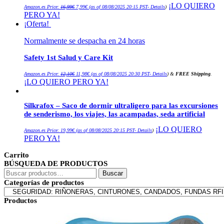
El
El
¡LO QUIERO
Amazon.es Price:
16,99
€
7,99
€
(as of 08/08/2025 20:15 PST-
Details
)
precio
precio
PERO YA!
original
actual
era:
es:
¡Oferta!
16,99€.
7,99€.
Normalmente se despacha en 24 horas
Safety 1st Salud y Care Kit
El
El
Amazon.es Price:
12,10
€
11,98
€
(as of 08/08/2025 20:30 PST-
Details
)
&
FREE Shipping
.
precio
precio
¡LO QUIERO PERO YA!
original
actual
era:
es:
12,10€.
11,98€.
Silkrafox – Saco de dormir ultraligero para las excursiones
de senderismo, los viajes, las acampadas, seda artificial
¡LO QUIERO
Amazon.es Price:
19,99
€
(as of 08/08/2025 20:15 PST-
Details
)
PERO YA!
Carrito
BÚSQUEDA DE PRODUCTOS
Buscar
Buscar
por:
Categorías de productos
Productos