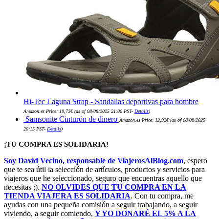
Hi-Tec Laguna Strap - Sandalias deportivas para hombre
Amazon.es Price:
19,73
€
(as of 08/08/2025 21:00 PST-
Details
)
Samsonite Cinturón de dinero
Amazon.es Price:
12,92
€
(as of 08/08/2025
20:15 PST-
Details
)
¡TU COMPRA ES SOLIDARIA!
Soy David Vecino, responsable de ViajerosAlBlog.com
, espero
que te sea útil la selección de artículos, productos y servicios para
viajeros que he seleccionado, seguro que encuentras aquello que
necesitas ;).
NO OLVIDES QUE TU COMPRA EN LA
TIENDA VIAJERA ES SOLIDARIA
. Con tu compra, me
ayudas con una pequeña comisión a seguir trabajando, a seguir
viviendo, a seguir comiendo,
Y YO DONARÉ EL 5% A LA