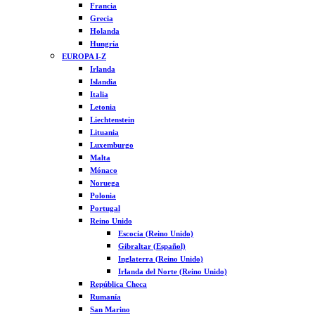
Francia
Grecia
Holanda
Hungría
EUROPA I-Z
Irlanda
Islandia
Italia
Letonia
Liechtenstein
Lituania
Luxemburgo
Malta
Mónaco
Noruega
Polonia
Portugal
Reino Unido
Escocia (Reino Unido)
Gibraltar (Español)
Inglaterra (Reino Unido)
Irlanda del Norte (Reino Unido)
República Checa
Rumanía
San Marino