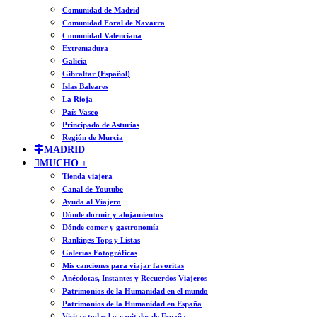
Comunidad de Madrid
Comunidad Foral de Navarra
Comunidad Valenciana
Extremadura
Galicia
Gibraltar (Español)
Islas Baleares
La Rioja
País Vasco
Principado de Asturias
Región de Murcia
MADRID
MUCHO +
Tienda viajera
Canal de Youtube
Ayuda al Viajero
Dónde dormir y alojamientos
Dónde comer y gastronomía
Rankings Tops y Listas
Galerías Fotográficas
Mis canciones para viajar favoritas
Anécdotas, Instantes y Recuerdos Viajeros
Patrimonios de la Humanidad en el mundo
Patrimonios de la Humanidad en España
Visitar todas las capitales de España