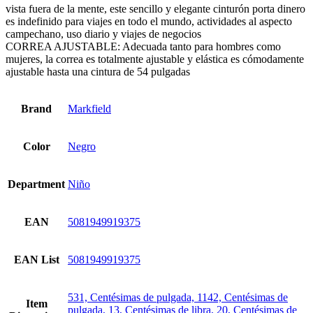
vista fuera de la mente, este sencillo y elegante cinturón porta dinero
es indefinido para viajes en todo el mundo, actividades al aspecto
campechano, uso diario y viajes de negocios
CORREA AJUSTABLE: Adecuada tanto para hombres como
mujeres, la correa es totalmente ajustable y elástica es cómodamente
ajustable hasta una cintura de 54 pulgadas
Brand
Markfield
Color
Negro
Department
Niño
EAN
5081949919375
EAN List
5081949919375
531, Centésimas de pulgada, 1142, Centésimas de
Item
pulgada, 13, Centésimas de libra, 20, Centésimas de