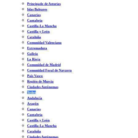
Principado de Asturias
Islas Baleares
Canarias
Cantabria
Castilla-La Mancha
Castilla y León
Cataluña
Comunidad Valenciana
Extremadura
Galicia
La Rioja
Comunidad de Madrid
Comunidad Foral de Navarra
País Vasco
Región de Murcia
Ciudades Autónomas
Todos
Andalucía
Aragón
Canarias
Cantabria
Castilla y León
Castilla-La Mancha
Cataluña
Ciudades Autónomas