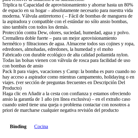
Triplica tu Capacidad de aprovisionamiento y ahorrar hasta un 80%
de espacio en su hogar – absolutamente necesario para nuestra vida
moderna. Válvula antirretorno ( – Fácil de bombas de manguera de
la aspiradora y compatible con el estándar no sólo ansio bombas,
sino también con todos los demás.
Protección contra Dew, olores, suciedad, humedad, agua y polvo.
Cremallera doble fuerte – para un mejor aprovisionamiento
hermético y filtraciones de agua. Almacene todos sus cojines y ropa,
edredones, almohadas, edredones, la humedad y el moho
Fabricado con durable ecológico de alta calidad poliamida nylon.
Todas las bolsas vienen con válvula de rosca para facilidad de uso
con bombas de ansio
Pack It para viajes, vacaciones y Camp: la bomba es puro cuando no
hay acceso a aspirador como mientras campamento, holidaying o en
viajes. (ver sección de preguntas frecuentes en Descripción Del
Producto)
Haga clic en Añadir a la cesta con confianza y estamos ofreciendo
ansio la garantía de 1 año (en línea exclusiva) – en el extraño caso
cuando usted tiene una queja o problema contactar con nosotros a
priori de marcharse cualquier negativa revisión del producto
Binding
Cocina