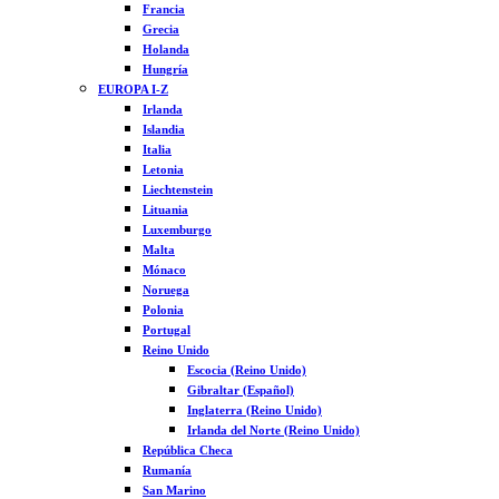
Francia
Grecia
Holanda
Hungría
EUROPA I-Z
Irlanda
Islandia
Italia
Letonia
Liechtenstein
Lituania
Luxemburgo
Malta
Mónaco
Noruega
Polonia
Portugal
Reino Unido
Escocia (Reino Unido)
Gibraltar (Español)
Inglaterra (Reino Unido)
Irlanda del Norte (Reino Unido)
República Checa
Rumanía
San Marino