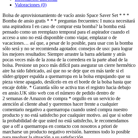
Valoraciones (0)
Bolsa de aprovisionamiento de vacío ansio Space Saver Set * * *
Bomba de ansio gratis * * * preguntas frecuentes: I nunca necesitará
una aspiradora I en caso de comprar esta bomba? la bomba está
pensado como un reemplazo temporal para el aspirador cuando el
acceso a uno no está disponible como viajar, emplazar o de
vacaciones… así que, a pesar de lo posible, para usar con la bomba
sólo será y no se recomienda agotador. consejos de uso: para lograr
los mejores resultados: Siempre arrastre la barra adelante y atrás
pocas veces más de la zona de la corredera en la parte abad de la
bolsa. Presione un poco más difícil para asegurar un cierre hermético
aire ha sido fabricado, así que no se deje que en más tarde si el
slider-gripper espalda a quemarropa en la bolsa empujando que su
pieza viene apagado, deslícelo en en el borde de la bolsa hasta que
encaje doble. * Garantía sólo se activa tras el registro hacia debajo
en ansio.UK sitio web con el número de pedido dentro de
2 semanas de Amazon de compra * orgullo en un servicio de
atención al cliente abad y queremos hacer frente a cualquier
comentario negativo a quemarropa cuando usted compra nuestro
producto y no está satisfecho por cualquier motivo. así que si sobre
la probabilidad de que usted no está satisfecho, le recomendamos
que a off a quemarropa en contacto con nosotros a priori de
marcharse un producto negativo revisión. haremos todo lo posible
para resolver la situación a su satisfacción.