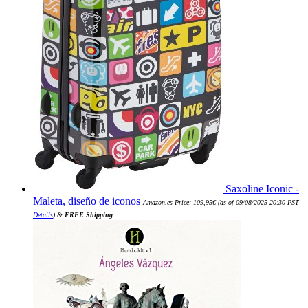
Saxoline Iconic -
Maleta, diseño de iconos
Amazon.es Price:
109,95
€
(as of 09/08/2025 20:30 PST-
Details
)
&
FREE Shipping
.