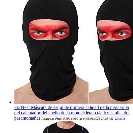
ForNeat Máscara de esquí de primera calidad de la mascarilla
del calentador del cuello de la motocicleta o táctico capilla del
El
El
pasamontañas
Amazon.es Price:
8,99
€
6,99
€
(as of 08/08/2025 21:00 PST-
Details
)
precio
precio
original
actual
era:
es:
8,99€.
6,99€.