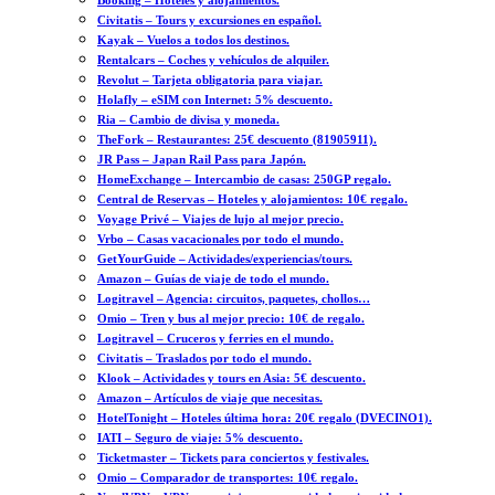
Booking – Hoteles y alojamientos.
Civitatis – Tours y excursiones en español.
Kayak – Vuelos a todos los destinos.
Rentalcars – Coches y vehículos de alquiler.
Revolut – Tarjeta obligatoria para viajar.
Holafly – eSIM con Internet: 5% descuento.
Ria – Cambio de divisa y moneda.
TheFork – Restaurantes: 25€ descuento (81905911).
JR Pass – Japan Rail Pass para Japón.
HomeExchange – Intercambio de casas: 250GP regalo.
Central de Reservas – Hoteles y alojamientos: 10€ regalo.
Voyage Privé – Viajes de lujo al mejor precio.
Vrbo – Casas vacacionales por todo el mundo.
GetYourGuide – Actividades/experiencias/tours.
Amazon – Guías de viaje de todo el mundo.
Logitravel – Agencia: circuitos, paquetes, chollos…
Omio – Tren y bus al mejor precio: 10€ de regalo.
Logitravel – Cruceros y ferries en el mundo.
Civitatis – Traslados por todo el mundo.
Klook – Actividades y tours en Asia: 5€ descuento.
Amazon – Artículos de viaje que necesitas.
HotelTonight – Hoteles última hora: 20€ regalo (DVECINO1).
IATI – Seguro de viaje: 5% descuento.
Ticketmaster – Tickets para conciertos y festivales.
Omio – Comparador de transportes: 10€ regalo.