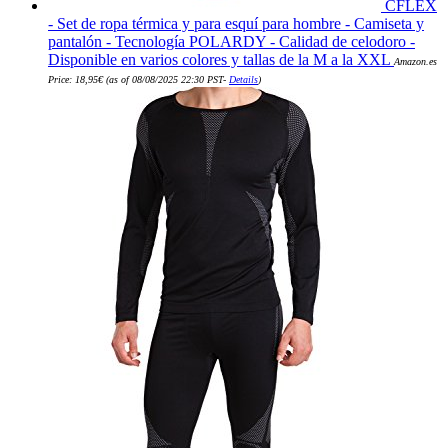
CFLEX
- Set de ropa térmica y para esquí para hombre - Camiseta y
pantalón - Tecnología POLARDY - Calidad de celodoro -
Disponible en varios colores y tallas de la M a la XXL
Amazon.es
Price:
18,95
€
(as of 08/08/2025 22:30 PST-
Details
)