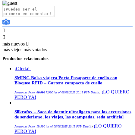
más nuevos
más viejos
más votados
Productos relacionados
¡Oferta!
SMING Bolsa viajera Porta Pasaporte de cuello con
Bloqueo RFID – Cartera compacta de cuello
El
El
¡LO QUIERO
Amazon.es Price:
16,99
€
7,99
€
(as of 08/08/2025 20:15 PST-
Details
)
precio
precio
PERO YA!
original
actual
era:
es:
16,99€.
7,99€.
Silkrafox – Saco de dormir ultraligero para las excursiones
de senderismo, los viajes, las acampadas, seda artificial
¡LO QUIERO
Amazon.es Price:
19,99
€
(as of 08/08/2025 20:15 PST-
Details
)
PERO YA!