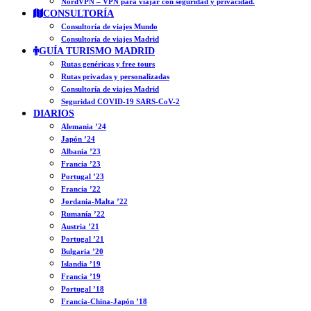
NordVPN – VPN para viajar con seguridad y privacidad.
CONSULTORÍA
Consultoría de viajes Mundo
Consultoría de viajes Madrid
GUÍA TURISMO MADRID
Rutas genéricas y free tours
Rutas privadas y personalizadas
Consultoría de viajes Madrid
Seguridad COVID-19 SARS-CoV-2
DIARIOS
Alemania ’24
Japón ’24
Albania ’23
Francia ’23
Portugal ’23
Francia ’22
Jordania-Malta ’22
Rumanía ’22
Austria ’21
Portugal ’21
Bulgaria ’20
Islandia ’19
Francia ’19
Portugal ’18
Francia-China-Japón ’18