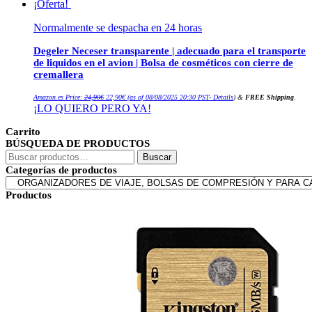
¡Oferta!
Normalmente se despacha en 24 horas
Degeler Neceser transparente | adecuado para el transporte
de liquidos en el avion | Bolsa de cosméticos con cierre de
cremallera
El
El
Amazon.es Price:
24,90
€
22,90
€
(as of 08/08/2025 20:30 PST-
Details
)
&
FREE Shipping
.
precio
precio
¡LO QUIERO PERO YA!
original
actual
era:
es:
24,90€.
22,90€.
Carrito
BÚSQUEDA DE PRODUCTOS
Buscar
Buscar
por:
Categorías de productos
Productos