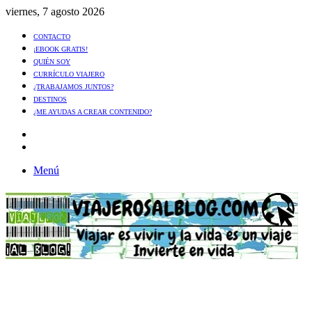
viernes, 7 agosto 2026
CONTACTO
¡EBOOK GRATIS!
QUIÉN SOY
CURRÍCULO VIAJERO
¿TRABAJAMOS JUNTOS?
DESTINOS
¿ME AYUDAS A CREAR CONTENIDO?
Artículo
al
Buscar
azar
Menú