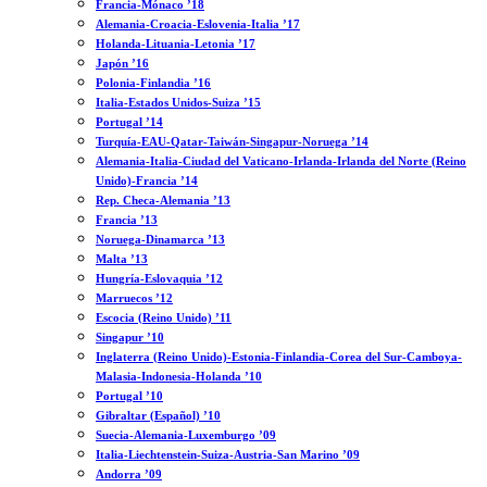
Francia-Mónaco ’18
Alemania-Croacia-Eslovenia-Italia ’17
Holanda-Lituania-Letonia ’17
Japón ’16
Polonia-Finlandia ’16
Italia-Estados Unidos-Suiza ’15
Portugal ’14
Turquía-EAU-Qatar-Taiwán-Singapur-Noruega ’14
Alemania-Italia-Ciudad del Vaticano-Irlanda-Irlanda del Norte (Reino
Unido)-Francia ’14
Rep. Checa-Alemania ’13
Francia ’13
Noruega-Dinamarca ’13
Malta ’13
Hungría-Eslovaquia ’12
Marruecos ’12
Escocia (Reino Unido) ’11
Singapur ’10
Inglaterra (Reino Unido)-Estonia-Finlandia-Corea del Sur-Camboya-
Malasia-Indonesia-Holanda ’10
Portugal ’10
Gibraltar (Español) ’10
Suecia-Alemania-Luxemburgo ’09
Italia-Liechtenstein-Suiza-Austria-San Marino ’09
Andorra ’09