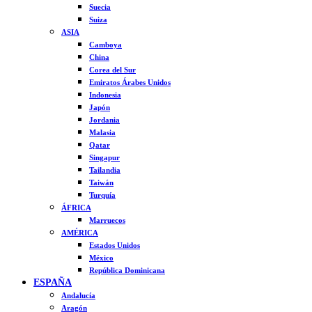
Suecia
Suiza
ASIA
Camboya
China
Corea del Sur
Emiratos Árabes Unidos
Indonesia
Japón
Jordania
Malasia
Qatar
Singapur
Tailandia
Taiwán
Turquía
ÁFRICA
Marruecos
AMÉRICA
Estados Unidos
México
República Dominicana
ESPAÑA
Andalucía
Aragón