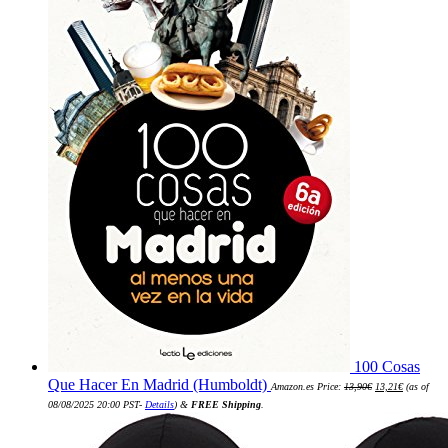
100 Cosas
El
El
Que Hacer En Madrid (Humboldt)
Amazon.es Price:
13,90
€
13,21
€
(as of
precio
precio
original
actual
08/08/2025 20:00 PST-
Details
)
&
FREE Shipping
.
era:
es:
13,90€.
13,21€.