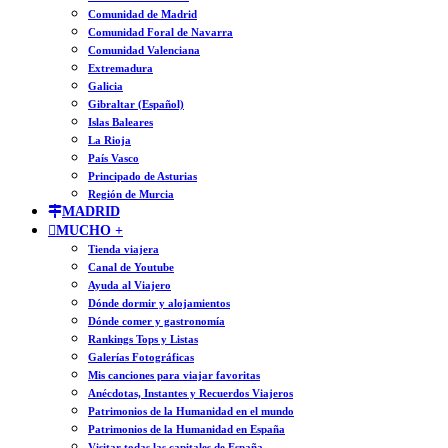
Comunidad de Madrid
Comunidad Foral de Navarra
Comunidad Valenciana
Extremadura
Galicia
Gibraltar (Español)
Islas Baleares
La Rioja
País Vasco
Principado de Asturias
Región de Murcia
MADRID
MUCHO +
Tienda viajera
Canal de Youtube
Ayuda al Viajero
Dónde dormir y alojamientos
Dónde comer y gastronomía
Rankings Tops y Listas
Galerías Fotográficas
Mis canciones para viajar favoritas
Anécdotas, Instantes y Recuerdos Viajeros
Patrimonios de la Humanidad en el mundo
Patrimonios de la Humanidad en España
Visitar todas las capitales de España