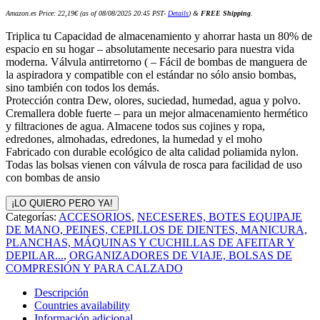
Amazon.es Price:
22,19
€
(as of 08/08/2025 20:45 PST-
Details
)
&
FREE Shipping
.
Triplica tu Capacidad de almacenamiento y ahorrar hasta un 80% de
espacio en su hogar – absolutamente necesario para nuestra vida
moderna. Válvula antirretorno ( – Fácil de bombas de manguera de
la aspiradora y compatible con el estándar no sólo ansio bombas,
sino también con todos los demás.
Protección contra Dew, olores, suciedad, humedad, agua y polvo.
Cremallera doble fuerte – para un mejor almacenamiento hermético
y filtraciones de agua. Almacene todos sus cojines y ropa,
edredones, almohadas, edredones, la humedad y el moho
Fabricado con durable ecológico de alta calidad poliamida nylon.
Todas las bolsas vienen con válvula de rosca para facilidad de uso
con bombas de ansio
¡LO QUIERO PERO YA!
Categorías:
ACCESORIOS
,
NECESERES, BOTES EQUIPAJE
DE MANO, PEINES, CEPILLOS DE DIENTES, MANICURA,
PLANCHAS, MÁQUINAS Y CUCHILLAS DE AFEITAR Y
DEPILAR...
,
ORGANIZADORES DE VIAJE, BOLSAS DE
COMPRESIÓN Y PARA CALZADO
Descripción
Countries availability
Información adicional