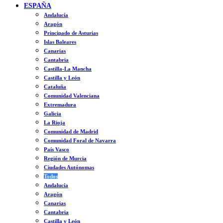
ESPAÑA
Andalucía
Aragón
Principado de Asturias
Islas Baleares
Canarias
Cantabria
Castilla-La Mancha
Castilla y León
Cataluña
Comunidad Valenciana
Extremadura
Galicia
La Rioja
Comunidad de Madrid
Comunidad Foral de Navarra
País Vasco
Región de Murcia
Ciudades Autónomas
Todos
Andalucía
Aragón
Canarias
Cantabria
Castilla y León