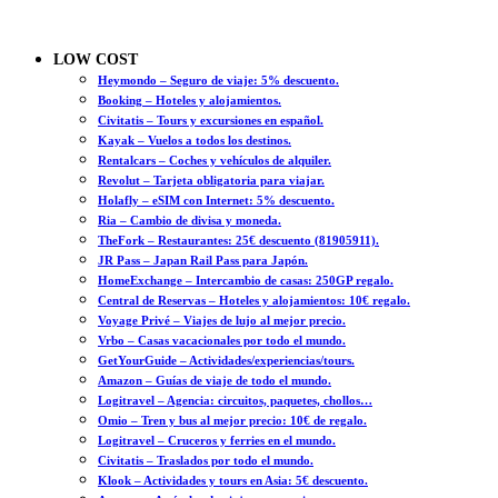
LOW COST
Heymondo – Seguro de viaje: 5% descuento.
Booking – Hoteles y alojamientos.
Civitatis – Tours y excursiones en español.
Kayak – Vuelos a todos los destinos.
Rentalcars – Coches y vehículos de alquiler.
Revolut – Tarjeta obligatoria para viajar.
Holafly – eSIM con Internet: 5% descuento.
Ria – Cambio de divisa y moneda.
TheFork – Restaurantes: 25€ descuento (81905911).
JR Pass – Japan Rail Pass para Japón.
HomeExchange – Intercambio de casas: 250GP regalo.
Central de Reservas – Hoteles y alojamientos: 10€ regalo.
Voyage Privé – Viajes de lujo al mejor precio.
Vrbo – Casas vacacionales por todo el mundo.
GetYourGuide – Actividades/experiencias/tours.
Amazon – Guías de viaje de todo el mundo.
Logitravel – Agencia: circuitos, paquetes, chollos…
Omio – Tren y bus al mejor precio: 10€ de regalo.
Logitravel – Cruceros y ferries en el mundo.
Civitatis – Traslados por todo el mundo.
Klook – Actividades y tours en Asia: 5€ descuento.