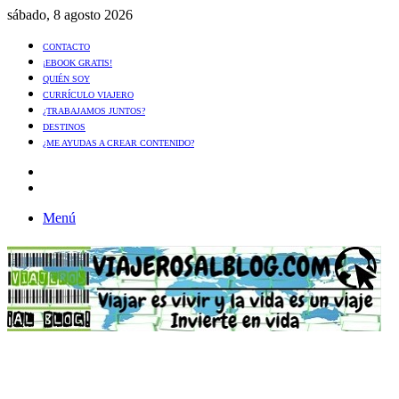
sábado, 8 agosto 2026
CONTACTO
¡EBOOK GRATIS!
QUIÉN SOY
CURRÍCULO VIAJERO
¿TRABAJAMOS JUNTOS?
DESTINOS
¿ME AYUDAS A CREAR CONTENIDO?
Artículo
al
Buscar
azar
Menú