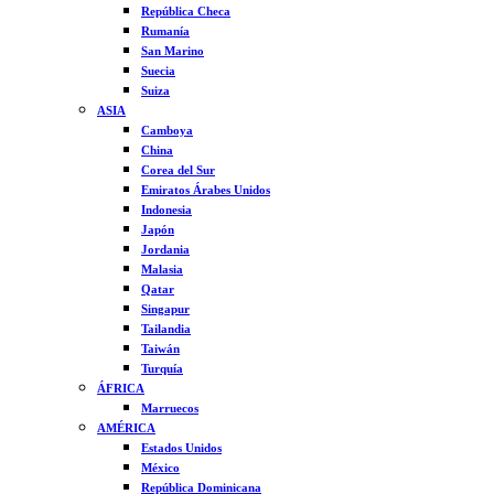
República Checa
Rumanía
San Marino
Suecia
Suiza
ASIA
Camboya
China
Corea del Sur
Emiratos Árabes Unidos
Indonesia
Japón
Jordania
Malasia
Qatar
Singapur
Tailandia
Taiwán
Turquía
ÁFRICA
Marruecos
AMÉRICA
Estados Unidos
México
República Dominicana