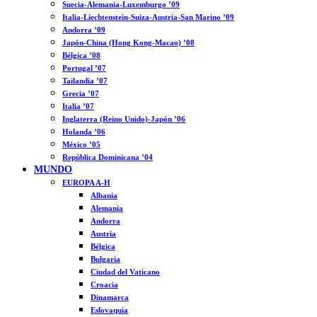
Suecia-Alemania-Luxemburgo ’09
Italia-Liechtenstein-Suiza-Austria-San Marino ’09
Andorra ’09
Japón-China (Hong Kong-Macao) ’08
Bélgica ’08
Portugal ’07
Tailandia ’07
Grecia ’07
Italia ’07
Inglaterra (Reino Unido)-Japón ’06
Holanda ’06
México ’05
República Dominicana ’04
MUNDO
EUROPA A-H
Albania
Alemania
Andorra
Austria
Bélgica
Bulgaria
Ciudad del Vaticano
Croacia
Dinamarca
Eslovaquia