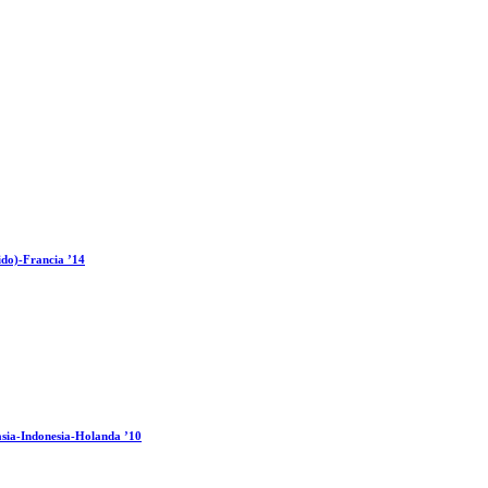
ido)-Francia ’14
sia-Indonesia-Holanda ’10