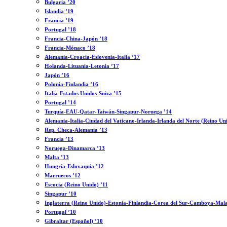
Bulgaria ’20
Islandia ’19
Francia ’19
Portugal ’18
Francia-China-Japón ’18
Francia-Mónaco ’18
Alemania-Croacia-Eslovenia-Italia ’17
Holanda-Lituania-Letonia ’17
Japón ’16
Polonia-Finlandia ’16
Italia-Estados Unidos-Suiza ’15
Portugal ’14
Turquía-EAU-Qatar-Taiwán-Singapur-Noruega ’14
Alemania-Italia-Ciudad del Vaticano-Irlanda-Irlanda del Norte (Reino Un
Rep. Checa-Alemania ’13
Francia ’13
Noruega-Dinamarca ’13
Malta ’13
Hungría-Eslovaquia ’12
Marruecos ’12
Escocia (Reino Unido) ’11
Singapur ’10
Inglaterra (Reino Unido)-Estonia-Finlandia-Corea del Sur-Camboya-Mala
Portugal ’10
Gibraltar (Español) ’10