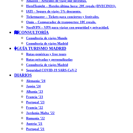
Amazon – Artículos de viaje que necesitas.
HotelTonight – Hoteles última hora: 20€ regalo (DVECINO1).
IATI – Seguro de viaje: 5% descuento.
Ticketmaster – Tickets para conciertos y festivales.
Omio – Comparador de transportes: 10€ regalo.
NordVPN – VPN para viajar con seguridad y privacidad.
CONSULTORÍA
Consultoría de viajes Mundo
Consultoría de viajes Madrid
GUÍA TURISMO MADRID
Rutas genéricas y free tours
Rutas privadas y personalizadas
Consultoría de viajes Madrid
Seguridad COVID-19 SARS-CoV-2
DIARIOS
Alemania ’24
Japón ’24
Albania ’23
Francia ’23
Portugal ’23
Francia ’22
Jordania-Malta ’22
Rumanía ’22
Austria ’21
Portugal ’21