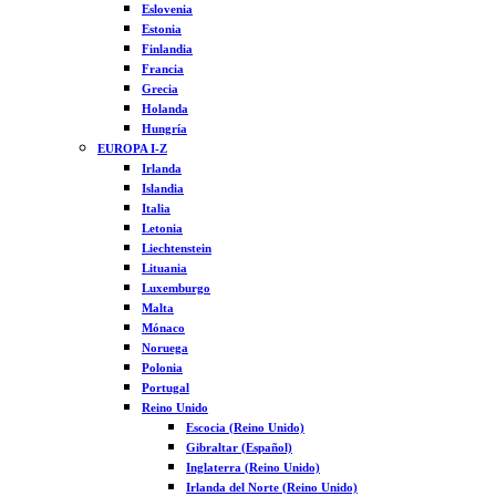
Eslovenia
Estonia
Finlandia
Francia
Grecia
Holanda
Hungría
EUROPA I-Z
Irlanda
Islandia
Italia
Letonia
Liechtenstein
Lituania
Luxemburgo
Malta
Mónaco
Noruega
Polonia
Portugal
Reino Unido
Escocia (Reino Unido)
Gibraltar (Español)
Inglaterra (Reino Unido)
Irlanda del Norte (Reino Unido)