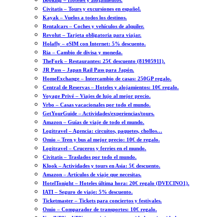
Booking – Hoteles y alojamientos.
Civitatis – Tours y excursiones en español.
Kayak – Vuelos a todos los destinos.
Rentalcars – Coches y vehículos de alquiler.
Revolut – Tarjeta obligatoria para viajar.
Holafly – eSIM con Internet: 5% descuento.
Ria – Cambio de divisa y moneda.
TheFork – Restaurantes: 25€ descuento (81905911).
JR Pass – Japan Rail Pass para Japón.
HomeExchange – Intercambio de casas: 250GP regalo.
Central de Reservas – Hoteles y alojamientos: 10€ regalo.
Voyage Privé – Viajes de lujo al mejor precio.
Vrbo – Casas vacacionales por todo el mundo.
GetYourGuide – Actividades/experiencias/tours.
Amazon – Guías de viaje de todo el mundo.
Logitravel – Agencia: circuitos, paquetes, chollos…
Omio – Tren y bus al mejor precio: 10€ de regalo.
Logitravel – Cruceros y ferries en el mundo.
Civitatis – Traslados por todo el mundo.
Klook – Actividades y tours en Asia: 5€ descuento.
Amazon – Artículos de viaje que necesitas.
HotelTonight – Hoteles última hora: 20€ regalo (DVECINO1).
IATI – Seguro de viaje: 5% descuento.
Ticketmaster – Tickets para conciertos y festivales.
Omio – Comparador de transportes: 10€ regalo.