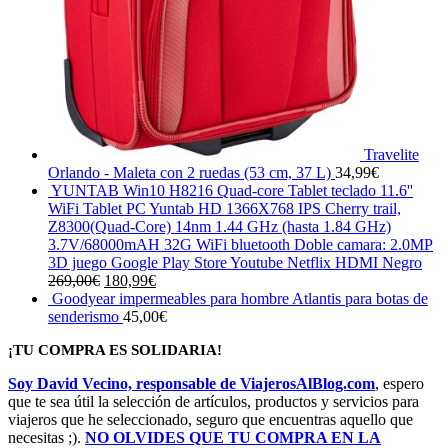
Travelite
Orlando - Maleta con 2 ruedas (53 cm, 37 L)
34,99
€
YUNTAB Win10 H8216 Quad-core Tablet teclado 11.6''
WiFi Tablet PC Yuntab HD 1366X768 IPS Cherry trail,
Z8300(Quad-Core) 14nm 1.44 GHz (hasta 1.84 GHz)
3.7V/68000mAH 32G WiFi bluetooth Doble camara: 2.0MP
3D juego Google Play Store Youtube Netflix HDMI Negro
El
El
269,00
€
180,99
€
precio
precio
Goodyear impermeables para hombre Atlantis para botas de
original
actual
senderismo
45,00
€
era:
es:
¡TU COMPRA ES SOLIDARIA!
269,00€.
180,99€.
Soy David Vecino, responsable de ViajerosAlBlog.com
, espero
que te sea útil la selección de artículos, productos y servicios para
viajeros que he seleccionado, seguro que encuentras aquello que
necesitas ;).
NO OLVIDES QUE TU COMPRA EN LA