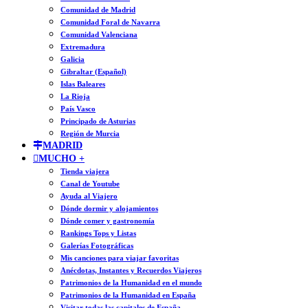
Comunidad de Madrid
Comunidad Foral de Navarra
Comunidad Valenciana
Extremadura
Galicia
Gibraltar (Español)
Islas Baleares
La Rioja
País Vasco
Principado de Asturias
Región de Murcia
MADRID
MUCHO +
Tienda viajera
Canal de Youtube
Ayuda al Viajero
Dónde dormir y alojamientos
Dónde comer y gastronomía
Rankings Tops y Listas
Galerías Fotográficas
Mis canciones para viajar favoritas
Anécdotas, Instantes y Recuerdos Viajeros
Patrimonios de la Humanidad en el mundo
Patrimonios de la Humanidad en España
Visitar todas las capitales de España