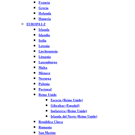
Francia
Grecia
Holanda
Hungría
EUROPA I-Z
Irlanda
Islandia
Italia
Letonia
Liechtenstein
Lituania
Luxemburgo
Malta
Mónaco
Noruega
Polonia
Portugal
Reino Unido
Escocia (Reino Unido)
Gibraltar (Español)
Inglaterra (Reino Unido)
Irlanda del Norte (Reino Unido)
República Checa
Rumanía
San Marino