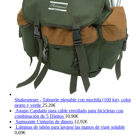
Shakespeare - Taburete plegable con mochila (100 kg), color
negro y verde
25,20
€
Agapo Candado para cable enrollado para bicicletas con
combinación de 5 Dígitos
10,90
€
Samsonite Cinturón de dinero
12,92
€
Láminas de jabón para lavarse las manos de viaje soluble
0,69
€