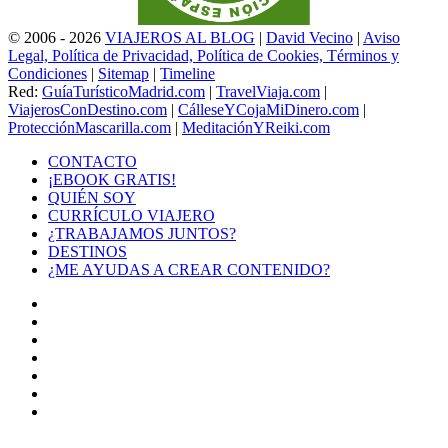
© 2006 - 2026
VIAJEROS AL BLOG
|
David Vecino
|
Aviso
Legal, Política de Privacidad, Política de Cookies, Términos y
Condiciones
|
Sitemap
|
Timeline
Red:
GuíaTurísticoMadrid.com
|
TravelViaja.com
|
ViajerosConDestino.com
|
CálleseYCojaMiDinero.com
|
ProtecciónMascarilla.com
|
MeditaciónYReiki.com
CONTACTO
¡EBOOK GRATIS!
QUIÉN SOY
CURRÍCULO VIAJERO
¿TRABAJAMOS JUNTOS?
DESTINOS
¿ME AYUDAS A CREAR CONTENIDO?
Facebook
X
LinkedIn
YouTube
Instagram
TikTok
Buy
Me
Botón
a