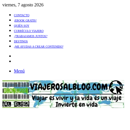
viernes, 7 agosto 2026
CONTACTO
¡EBOOK GRATIS!
QUIÉN SOY
CURRÍCULO VIAJERO
¿TRABAJAMOS JUNTOS?
DESTINOS
¿ME AYUDAS A CREAR CONTENIDO?
Artículo
al
Buscar
azar
Menú