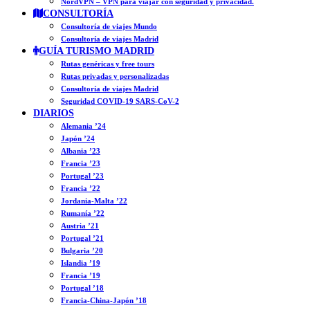
NordVPN – VPN para viajar con seguridad y privacidad.
CONSULTORÍA
Consultoría de viajes Mundo
Consultoría de viajes Madrid
GUÍA TURISMO MADRID
Rutas genéricas y free tours
Rutas privadas y personalizadas
Consultoría de viajes Madrid
Seguridad COVID-19 SARS-CoV-2
DIARIOS
Alemania ’24
Japón ’24
Albania ’23
Francia ’23
Portugal ’23
Francia ’22
Jordania-Malta ’22
Rumanía ’22
Austria ’21
Portugal ’21
Bulgaria ’20
Islandia ’19
Francia ’19
Portugal ’18
Francia-China-Japón ’18