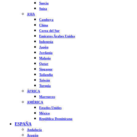
Suecia
Suiza
ASIA
Camboya
China
Corea del Sur
Emiratos Árabes Unidos
Indonesia
Japón
Jordania
Malasia
Qatar
Singapur
Tailandia
Taiwán
Turquía
ÁFRICA
Marruecos
AMÉRICA
Estados Unidos
México
República Dominicana
ESPAÑA
Andalucía
Aragón