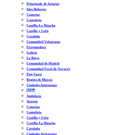
Principado de Asturias
Islas Baleares
Canarias
Cantabria
Castilla-La Mancha
Castilla y León
Cataluña
Comunidad Valenciana
Extremadura
Galicia
La Rioja
Comunidad de Madrid
Comunidad Foral de Navarra
País Vasco
Región de Murcia
Ciudades Autónomas
Todos
Andalucía
Aragón
Canarias
Cantabria
Castilla y León
Castilla-La Mancha
Cataluña
Ciudades Autónomas