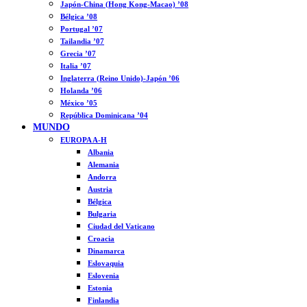
Japón-China (Hong Kong-Macao) ’08
Bélgica ’08
Portugal ’07
Tailandia ’07
Grecia ’07
Italia ’07
Inglaterra (Reino Unido)-Japón ’06
Holanda ’06
México ’05
República Dominicana ’04
MUNDO
EUROPA A-H
Albania
Alemania
Andorra
Austria
Bélgica
Bulgaria
Ciudad del Vaticano
Croacia
Dinamarca
Eslovaquia
Eslovenia
Estonia
Finlandia