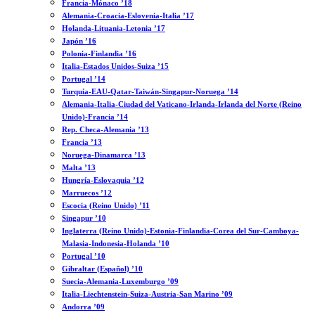
Francia-Mónaco ’18
Alemania-Croacia-Eslovenia-Italia ’17
Holanda-Lituania-Letonia ’17
Japón ’16
Polonia-Finlandia ’16
Italia-Estados Unidos-Suiza ’15
Portugal ’14
Turquía-EAU-Qatar-Taiwán-Singapur-Noruega ’14
Alemania-Italia-Ciudad del Vaticano-Irlanda-Irlanda del Norte (Reino
Unido)-Francia ’14
Rep. Checa-Alemania ’13
Francia ’13
Noruega-Dinamarca ’13
Malta ’13
Hungría-Eslovaquia ’12
Marruecos ’12
Escocia (Reino Unido) ’11
Singapur ’10
Inglaterra (Reino Unido)-Estonia-Finlandia-Corea del Sur-Camboya-
Malasia-Indonesia-Holanda ’10
Portugal ’10
Gibraltar (Español) ’10
Suecia-Alemania-Luxemburgo ’09
Italia-Liechtenstein-Suiza-Austria-San Marino ’09
Andorra ’09