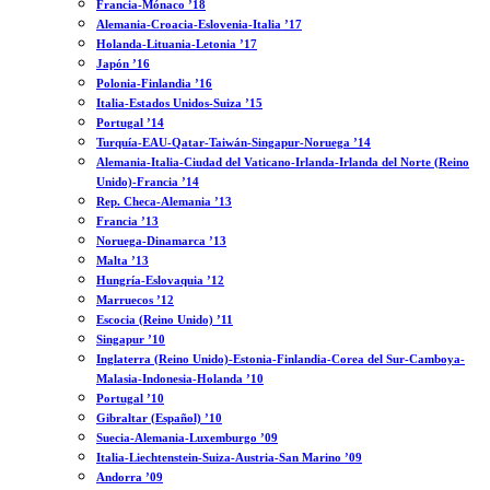
Francia-Mónaco ’18
Alemania-Croacia-Eslovenia-Italia ’17
Holanda-Lituania-Letonia ’17
Japón ’16
Polonia-Finlandia ’16
Italia-Estados Unidos-Suiza ’15
Portugal ’14
Turquía-EAU-Qatar-Taiwán-Singapur-Noruega ’14
Alemania-Italia-Ciudad del Vaticano-Irlanda-Irlanda del Norte (Reino
Unido)-Francia ’14
Rep. Checa-Alemania ’13
Francia ’13
Noruega-Dinamarca ’13
Malta ’13
Hungría-Eslovaquia ’12
Marruecos ’12
Escocia (Reino Unido) ’11
Singapur ’10
Inglaterra (Reino Unido)-Estonia-Finlandia-Corea del Sur-Camboya-
Malasia-Indonesia-Holanda ’10
Portugal ’10
Gibraltar (Español) ’10
Suecia-Alemania-Luxemburgo ’09
Italia-Liechtenstein-Suiza-Austria-San Marino ’09
Andorra ’09