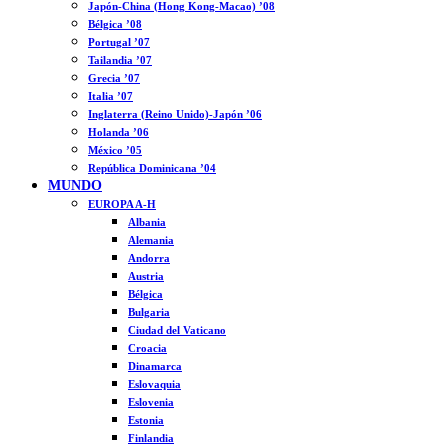
Japón-China (Hong Kong-Macao) ’08
Bélgica ’08
Portugal ’07
Tailandia ’07
Grecia ’07
Italia ’07
Inglaterra (Reino Unido)-Japón ’06
Holanda ’06
México ’05
República Dominicana ’04
MUNDO
EUROPA A-H
Albania
Alemania
Andorra
Austria
Bélgica
Bulgaria
Ciudad del Vaticano
Croacia
Dinamarca
Eslovaquia
Eslovenia
Estonia
Finlandia