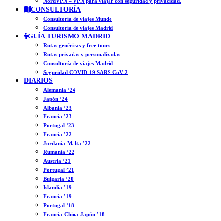
NordVPN – VPN para viajar con seguridad y privacidad.
CONSULTORÍA
Consultoría de viajes Mundo
Consultoría de viajes Madrid
GUÍA TURISMO MADRID
Rutas genéricas y free tours
Rutas privadas y personalizadas
Consultoría de viajes Madrid
Seguridad COVID-19 SARS-CoV-2
DIARIOS
Alemania ’24
Japón ’24
Albania ’23
Francia ’23
Portugal ’23
Francia ’22
Jordania-Malta ’22
Rumanía ’22
Austria ’21
Portugal ’21
Bulgaria ’20
Islandia ’19
Francia ’19
Portugal ’18
Francia-China-Japón ’18