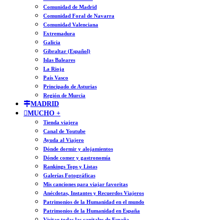
Comunidad de Madrid
Comunidad Foral de Navarra
Comunidad Valenciana
Extremadura
Galicia
Gibraltar (Español)
Islas Baleares
La Rioja
País Vasco
Principado de Asturias
Región de Murcia
MADRID
MUCHO +
Tienda viajera
Canal de Youtube
Ayuda al Viajero
Dónde dormir y alojamientos
Dónde comer y gastronomía
Rankings Tops y Listas
Galerías Fotográficas
Mis canciones para viajar favoritas
Anécdotas, Instantes y Recuerdos Viajeros
Patrimonios de la Humanidad en el mundo
Patrimonios de la Humanidad en España
Visitar todas las capitales de España