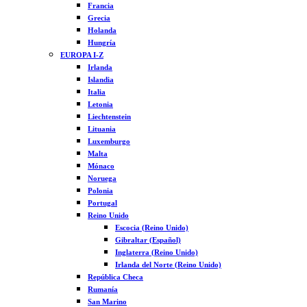
Francia
Grecia
Holanda
Hungría
EUROPA I-Z
Irlanda
Islandia
Italia
Letonia
Liechtenstein
Lituania
Luxemburgo
Malta
Mónaco
Noruega
Polonia
Portugal
Reino Unido
Escocia (Reino Unido)
Gibraltar (Español)
Inglaterra (Reino Unido)
Irlanda del Norte (Reino Unido)
República Checa
Rumanía
San Marino