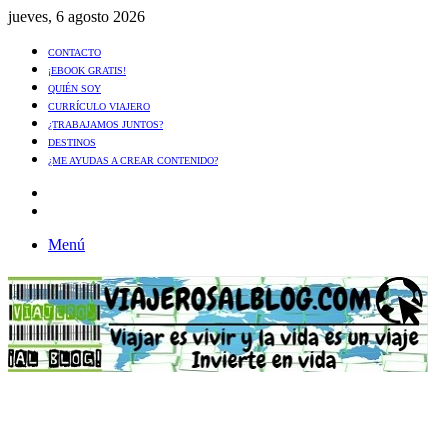
jueves, 6 agosto 2026
CONTACTO
¡EBOOK GRATIS!
QUIÉN SOY
CURRÍCULO VIAJERO
¿TRABAJAMOS JUNTOS?
DESTINOS
¿ME AYUDAS A CREAR CONTENIDO?
Artículo
al
Buscar
azar
Menú