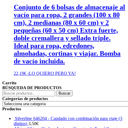
Conjunto de 6 bolsas de almacenaje al
vacío para ropa, 2 grandes (100 x 80
cm), 2 medianas (80 x 60 cm) y 2
pequeñas (60 x 50 cm) Extra fuerte,
doble cremallera y sellado triple.
Ideal para ropa, edredones,
almohadas, cortinas y viajar. Bomba
de vacío incluida.
22,19
€
¡LO QUIERO PERO YA!
Carrito
BÚSQUEDA DE PRODUCTOS
Buscar
Buscar
por:
Categorías de productos
Productos
Silverline 646204 - Candado con combinación para viaje (3
dígitos)
3,50
€