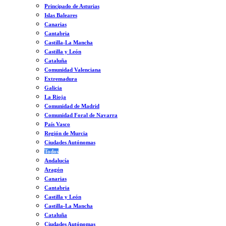
Principado de Asturias
Islas Baleares
Canarias
Cantabria
Castilla-La Mancha
Castilla y León
Cataluña
Comunidad Valenciana
Extremadura
Galicia
La Rioja
Comunidad de Madrid
Comunidad Foral de Navarra
País Vasco
Región de Murcia
Ciudades Autónomas
Todos
Andalucía
Aragón
Canarias
Cantabria
Castilla y León
Castilla-La Mancha
Cataluña
Ciudades Autónomas