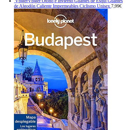
VbigerVbiger Otoño e Invierno Guantes de Esquí Guantes
de Algodón Caliente Impermeables Ciclismo Unisex
7,99
€