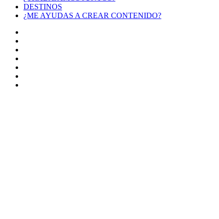
DESTINOS
¿ME AYUDAS A CREAR CONTENIDO?
Facebook
X
LinkedIn
YouTube
Instagram
TikTok
Buy
Me
Botón
a
volver
Coffee
arriba