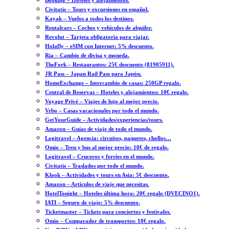
Booking – Hoteles y alojamientos.
Civitatis – Tours y excursiones en español.
Kayak – Vuelos a todos los destinos.
Rentalcars – Coches y vehículos de alquiler.
Revolut – Tarjeta obligatoria para viajar.
Holafly – eSIM con Internet: 5% descuento.
Ria – Cambio de divisa y moneda.
TheFork – Restaurantes: 25€ descuento (81905911).
JR Pass – Japan Rail Pass para Japón.
HomeExchange – Intercambio de casas: 250GP regalo.
Central de Reservas – Hoteles y alojamientos: 10€ regalo.
Voyage Privé – Viajes de lujo al mejor precio.
Vrbo – Casas vacacionales por todo el mundo.
GetYourGuide – Actividades/experiencias/tours.
Amazon – Guías de viaje de todo el mundo.
Logitravel – Agencia: circuitos, paquetes, chollos…
Omio – Tren y bus al mejor precio: 10€ de regalo.
Logitravel – Cruceros y ferries en el mundo.
Civitatis – Traslados por todo el mundo.
Klook – Actividades y tours en Asia: 5€ descuento.
Amazon – Artículos de viaje que necesitas.
HotelTonight – Hoteles última hora: 20€ regalo (DVECINO1).
IATI – Seguro de viaje: 5% descuento.
Ticketmaster – Tickets para conciertos y festivales.
Omio – Comparador de transportes: 10€ regalo.