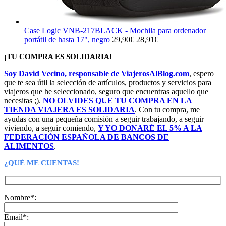
Case Logic VNB-217BLACK - Mochila para ordenador
El
El
portátil de hasta 17", negro
29,90
€
28,91
€
precio
precio
¡TU COMPRA ES SOLIDARIA!
original
actual
era:
es:
Soy David Vecino, responsable de ViajerosAlBlog.com
, espero
29,90€.
28,91€.
que te sea útil la selección de artículos, productos y servicios para
viajeros que he seleccionado, seguro que encuentras aquello que
necesitas ;).
NO OLVIDES QUE TU COMPRA EN LA
TIENDA VIAJERA ES SOLIDARIA
. Con tu compra, me
ayudas con una pequeña comisión a seguir trabajando, a seguir
viviendo, a seguir comiendo,
Y YO DONARÉ EL 5% A LA
FEDERACIÓN ESPAÑOLA DE BANCOS DE
ALIMENTOS
.
¿QUÉ ME CUENTAS!
Nombre*:
Email*: