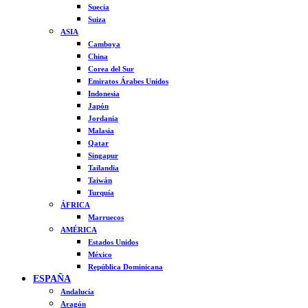
Suecia
Suiza
ASIA
Camboya
China
Corea del Sur
Emiratos Árabes Unidos
Indonesia
Japón
Jordania
Malasia
Qatar
Singapur
Tailandia
Taiwán
Turquía
ÁFRICA
Marruecos
AMÉRICA
Estados Unidos
México
República Dominicana
ESPAÑA
Andalucía
Aragón