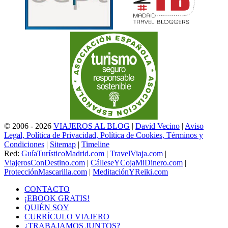
© 2006 - 2026
VIAJEROS AL BLOG
|
David Vecino
|
Aviso
Legal, Política de Privacidad, Política de Cookies, Términos y
Condiciones
|
Sitemap
|
Timeline
Red:
GuíaTurísticoMadrid.com
|
TravelViaja.com
|
ViajerosConDestino.com
|
CálleseYCojaMiDinero.com
|
ProtecciónMascarilla.com
|
MeditaciónYReiki.com
CONTACTO
¡EBOOK GRATIS!
QUIÉN SOY
CURRÍCULO VIAJERO
¿TRABAJAMOS JUNTOS?