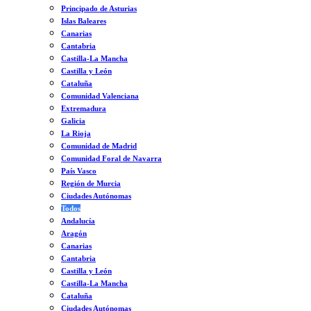
Principado de Asturias
Islas Baleares
Canarias
Cantabria
Castilla-La Mancha
Castilla y León
Cataluña
Comunidad Valenciana
Extremadura
Galicia
La Rioja
Comunidad de Madrid
Comunidad Foral de Navarra
País Vasco
Región de Murcia
Ciudades Autónomas
Todos
Andalucía
Aragón
Canarias
Cantabria
Castilla y León
Castilla-La Mancha
Cataluña
Ciudades Autónomas