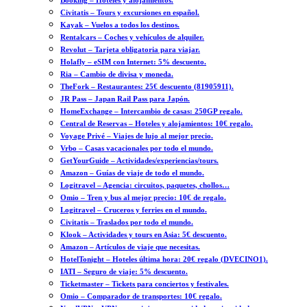
Booking – Hoteles y alojamientos.
Civitatis – Tours y excursiones en español.
Kayak – Vuelos a todos los destinos.
Rentalcars – Coches y vehículos de alquiler.
Revolut – Tarjeta obligatoria para viajar.
Holafly – eSIM con Internet: 5% descuento.
Ria – Cambio de divisa y moneda.
TheFork – Restaurantes: 25€ descuento (81905911).
JR Pass – Japan Rail Pass para Japón.
HomeExchange – Intercambio de casas: 250GP regalo.
Central de Reservas – Hoteles y alojamientos: 10€ regalo.
Voyage Privé – Viajes de lujo al mejor precio.
Vrbo – Casas vacacionales por todo el mundo.
GetYourGuide – Actividades/experiencias/tours.
Amazon – Guías de viaje de todo el mundo.
Logitravel – Agencia: circuitos, paquetes, chollos…
Omio – Tren y bus al mejor precio: 10€ de regalo.
Logitravel – Cruceros y ferries en el mundo.
Civitatis – Traslados por todo el mundo.
Klook – Actividades y tours en Asia: 5€ descuento.
Amazon – Artículos de viaje que necesitas.
HotelTonight – Hoteles última hora: 20€ regalo (DVECINO1).
IATI – Seguro de viaje: 5% descuento.
Ticketmaster – Tickets para conciertos y festivales.
Omio – Comparador de transportes: 10€ regalo.