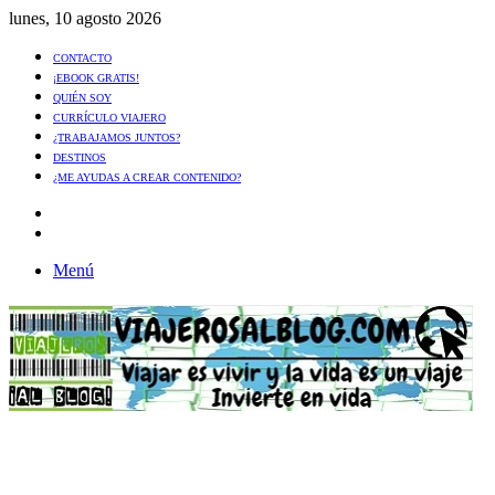
lunes, 10 agosto 2026
CONTACTO
¡EBOOK GRATIS!
QUIÉN SOY
CURRÍCULO VIAJERO
¿TRABAJAMOS JUNTOS?
DESTINOS
¿ME AYUDAS A CREAR CONTENIDO?
Artículo
al
Buscar
azar
Menú