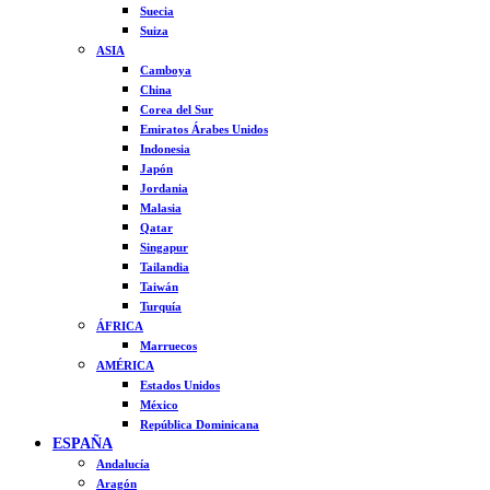
Suecia
Suiza
ASIA
Camboya
China
Corea del Sur
Emiratos Árabes Unidos
Indonesia
Japón
Jordania
Malasia
Qatar
Singapur
Tailandia
Taiwán
Turquía
ÁFRICA
Marruecos
AMÉRICA
Estados Unidos
México
República Dominicana
ESPAÑA
Andalucía
Aragón