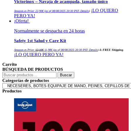
Victorinox – Navaja de acampada, tamaño único
¡LO QUIERO
Amazon.es Price:
22,90
€
(as of 08/08/2025 20:30 PST-
Details
)
PERO YA!
¡Oferta!
Normalmente se despacha en 24 horas
Safety 1st Salud y Care Kit
El
El
Amazon.es Price:
12,10
€
11,98
€
(as of 08/08/2025 20:30 PST-
Details
)
&
FREE Shipping
.
precio
precio
¡LO QUIERO PERO YA!
original
actual
era:
es:
12,10€.
11,98€.
Carrito
BÚSQUEDA DE PRODUCTOS
Buscar
Buscar
por:
Categorías de productos
Productos