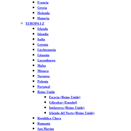
Francia
Grecia
Holanda
Hungría
EUROPA I-Z
Irlanda
Islandia
Italia
Letonia
Liechtenstein
Lituania
Luxemburgo
Malta
Mónaco
Noruega
Polonia
Portugal
Reino Unido
Escocia (Reino Unido)
Gibraltar (Español)
Inglaterra (Reino Unido)
Irlanda del Norte (Reino Unido)
República Checa
Rumanía
San Marino