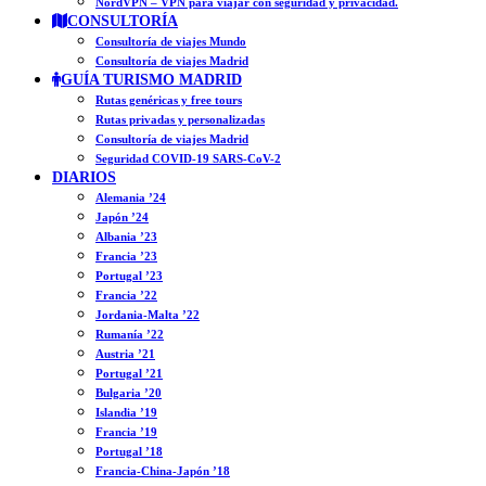
NordVPN – VPN para viajar con seguridad y privacidad.
CONSULTORÍA
Consultoría de viajes Mundo
Consultoría de viajes Madrid
GUÍA TURISMO MADRID
Rutas genéricas y free tours
Rutas privadas y personalizadas
Consultoría de viajes Madrid
Seguridad COVID-19 SARS-CoV-2
DIARIOS
Alemania ’24
Japón ’24
Albania ’23
Francia ’23
Portugal ’23
Francia ’22
Jordania-Malta ’22
Rumanía ’22
Austria ’21
Portugal ’21
Bulgaria ’20
Islandia ’19
Francia ’19
Portugal ’18
Francia-China-Japón ’18