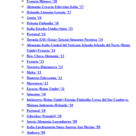
Francia-Mónaco ’18
Alemania-Croacia-Eslovenia-Italia ’17
Holanda-Lituania-Letonia ’17
Japón ’16
Polonia-Finlandia ’16
Italia-Estados Unidos-Suiza ’15
Portugal ’14
Turquía-EAU-Qatar-Taiwán-Singapur-Noruega ’14
Alemania-Italia-Ciudad del Vaticano-Irlanda-Irlanda del Norte (Reino
Unido)-Francia ’14
Rep. Checa-Alemania ’13
Francia ’13
Noruega-Dinamarca ’13
Malta ’13
Hungría-Eslovaquia ’12
Marruecos ’12
Escocia (Reino Unido) ’11
Singapur ’10
Inglaterra (Reino Unido)-Estonia-Finlandia-Corea del Sur-Camboya-
Malasia-Indonesia-Holanda ’10
Portugal ’10
Gibraltar (Español) ’10
Suecia-Alemania-Luxemburgo ’09
Italia-Liechtenstein-Suiza-Austria-San Marino ’09
Andorra ’09