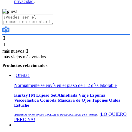
privacidad
.
más nuevos
más viejos
más votados
Productos relacionados
¡Oferta!
Normalmente se envía en el plazo de 1-2 días laborable
KurtzyTM Lujoso Set Almohada Viaje Espuma
Viscoelástica Cómoda Máscara de Ojos Tapones Oídos
Estuche
El
El
¡LO QUIERO
Amazon.es Price:
39,96
€
9,99
€
(as of 08/08/2025 20:30 PST-
Details
)
precio
precio
PERO YA!
original
actual
era:
es:
39,96€.
9,99€.