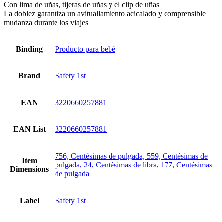
Con lima de uñas, tijeras de uñas y el clip de uñas
La doblez garantiza un avituallamiento acicalado y comprensible
mudanza durante los viajes
Binding
Producto para bebé
Brand
Safety 1st
EAN
3220660257881
EAN List
3220660257881
756, Centésimas de pulgada, 559, Centésimas de
Item
pulgada, 24, Centésimas de libra, 177, Centésimas
Dimensions
de pulgada
Label
Safety 1st