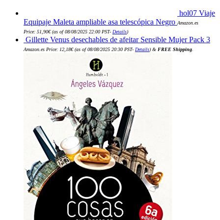
hol07 Viaje
Equipaje Maleta ampliable asa telescópica Negro
Amazon.es
Price:
51,90
€
(as of 08/08/2025 22:00 PST-
Details
)
Gillette Venus desechables de afeitar Sensible Mujer Pack 3
Amazon.es Price:
12,18
€
(as of 08/08/2025 20:30 PST-
Details
)
&
FREE Shipping
.