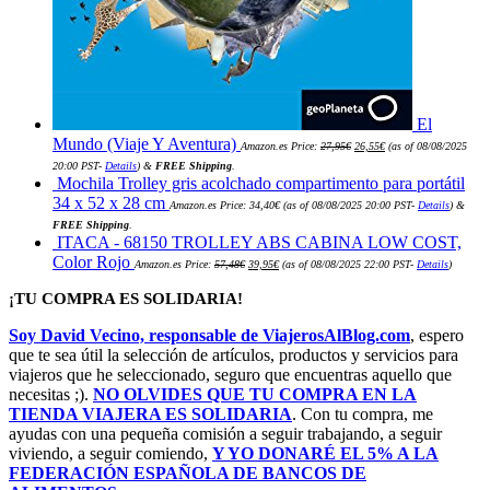
El
El
El
Mundo (Viaje Y Aventura)
Amazon.es Price:
27,95
€
26,55
€
(as of 08/08/2025
precio
precio
original
actual
20:00 PST-
Details
)
&
FREE Shipping
.
era:
es:
Mochila Trolley gris acolchado compartimento para portátil
27,95€.
26,55€.
34 x 52 x 28 cm
Amazon.es Price:
34,40
€
(as of 08/08/2025 20:00 PST-
Details
)
&
FREE Shipping
.
ITACA - 68150 TROLLEY ABS CABINA LOW COST,
El
El
Color Rojo
Amazon.es Price:
57,48
€
39,95
€
(as of 08/08/2025 22:00 PST-
Details
)
precio
precio
original
actual
era:
es:
¡TU COMPRA ES SOLIDARIA!
57,48€.
39,95€.
Soy David Vecino, responsable de ViajerosAlBlog.com
, espero
que te sea útil la selección de artículos, productos y servicios para
viajeros que he seleccionado, seguro que encuentras aquello que
necesitas ;).
NO OLVIDES QUE TU COMPRA EN LA
TIENDA VIAJERA ES SOLIDARIA
. Con tu compra, me
ayudas con una pequeña comisión a seguir trabajando, a seguir
viviendo, a seguir comiendo,
Y YO DONARÉ EL 5% A LA
FEDERACIÓN ESPAÑOLA DE BANCOS DE