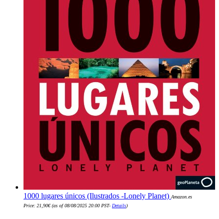
1000 lugares únicos (Ilustrados -Lonely Planet)
Amazon.es
Price:
21,90
€
(as of 08/08/2025 20:00 PST-
Details
)