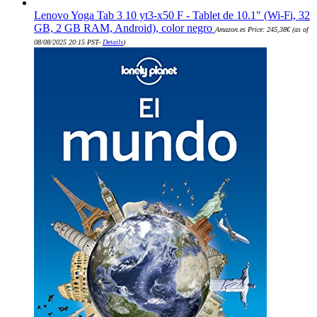
Lenovo Yoga Tab 3 10 yt3-x50 F - Tablet de 10.1" (Wi-Fi, 32
GB, 2 GB RAM, Android), color negro
Amazon.es Price:
245,38
€
(as of
08/08/2025 20:15 PST-
Details
)