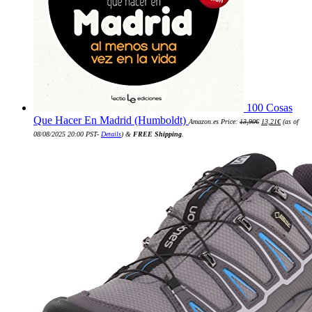
100 Cosas
El
El
Que Hacer En Madrid (Humboldt)
Amazon.es Price:
13,90
€
13,21
€
(as of
precio
precio
original
actual
08/08/2025 20:00 PST-
Details
)
&
FREE Shipping
.
era:
es:
13,90€.
13,21€.