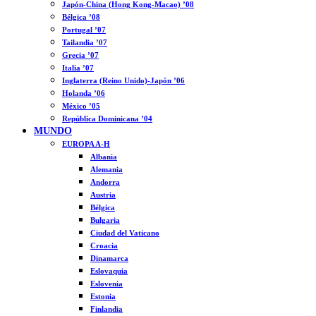
Japón-China (Hong Kong-Macao) ’08
Bélgica ’08
Portugal ’07
Tailandia ’07
Grecia ’07
Italia ’07
Inglaterra (Reino Unido)-Japón ’06
Holanda ’06
México ’05
República Dominicana ’04
MUNDO
EUROPA A-H
Albania
Alemania
Andorra
Austria
Bélgica
Bulgaria
Ciudad del Vaticano
Croacia
Dinamarca
Eslovaquia
Eslovenia
Estonia
Finlandia