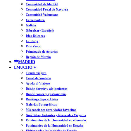
Comunidad de Madrid
Comunidad Foral de Navarra
Comunidad Valenciana
Extremadura
Galicia
Gibraltar (Español)
Islas Baleares
La Rioja
País Vasco
Principado de Asturias
Región de Murcia
MADRID
MUCHO +
Tienda viajera
Canal de Youtube
Ayuda al Viajero
Dónde dormir y alojamientos
Dónde comer y gastronomía
Rankings Tops y Listas
Galerías Fotográficas
Mis canciones para viajar favoritas
Anécdotas, Instantes y Recuerdos Viajeros
Patrimonios de la Humanidad en el mundo
Patrimonios de la Humanidad en España
Visitar todas las capitales de España