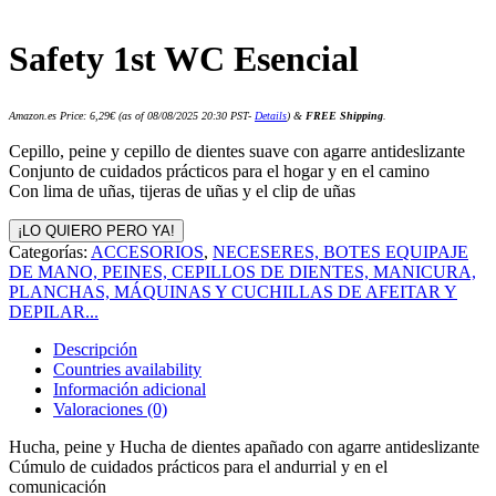
Safety 1st WC Esencial
Amazon.es Price:
6,29
€
(as of 08/08/2025 20:30 PST-
Details
)
&
FREE Shipping
.
Cepillo, peine y cepillo de dientes suave con agarre antideslizante
Conjunto de cuidados prácticos para el hogar y en el camino
Con lima de uñas, tijeras de uñas y el clip de uñas
¡LO QUIERO PERO YA!
Categorías:
ACCESORIOS
,
NECESERES, BOTES EQUIPAJE
DE MANO, PEINES, CEPILLOS DE DIENTES, MANICURA,
PLANCHAS, MÁQUINAS Y CUCHILLAS DE AFEITAR Y
DEPILAR...
Descripción
Countries availability
Información adicional
Valoraciones (0)
Hucha, peine y Hucha de dientes apañado con agarre antideslizante
Cúmulo de cuidados prácticos para el andurrial y en el
comunicación