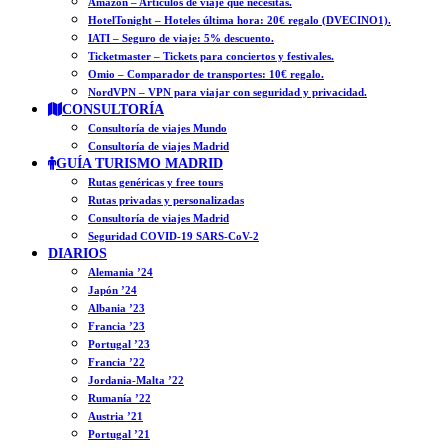
Amazon – Artículos de viaje que necesitas.
HotelTonight – Hoteles última hora: 20€ regalo (DVECINO1).
IATI – Seguro de viaje: 5% descuento.
Ticketmaster – Tickets para conciertos y festivales.
Omio – Comparador de transportes: 10€ regalo.
NordVPN – VPN para viajar con seguridad y privacidad.
CONSULTORÍA
Consultoría de viajes Mundo
Consultoría de viajes Madrid
GUÍA TURISMO MADRID
Rutas genéricas y free tours
Rutas privadas y personalizadas
Consultoría de viajes Madrid
Seguridad COVID-19 SARS-CoV-2
DIARIOS
Alemania ’24
Japón ’24
Albania ’23
Francia ’23
Portugal ’23
Francia ’22
Jordania-Malta ’22
Rumanía ’22
Austria ’21
Portugal ’21