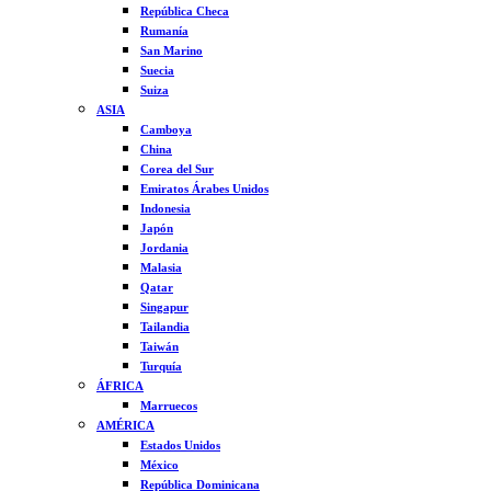
República Checa
Rumanía
San Marino
Suecia
Suiza
ASIA
Camboya
China
Corea del Sur
Emiratos Árabes Unidos
Indonesia
Japón
Jordania
Malasia
Qatar
Singapur
Tailandia
Taiwán
Turquía
ÁFRICA
Marruecos
AMÉRICA
Estados Unidos
México
República Dominicana