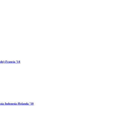
ido)-Francia ’14
sia-Indonesia-Holanda ’10