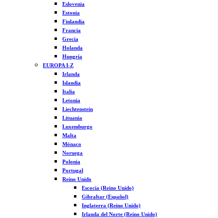
Eslovenia
Estonia
Finlandia
Francia
Grecia
Holanda
Hungría
EUROPA I-Z
Irlanda
Islandia
Italia
Letonia
Liechtenstein
Lituania
Luxemburgo
Malta
Mónaco
Noruega
Polonia
Portugal
Reino Unido
Escocia (Reino Unido)
Gibraltar (Español)
Inglaterra (Reino Unido)
Irlanda del Norte (Reino Unido)