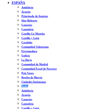
ESPAÑA
Andalucía
Aragón
Principado de Asturias
Islas Baleares
Canarias
Cantabria
Castilla-La Mancha
Castilla y León
Cataluña
Comunidad Valenciana
Extremadura
Galicia
La Rioja
Comunidad de Madrid
Comunidad Foral de Navarra
País Vasco
Región de Murcia
Ciudades Autónomas
Todos
Andalucía
Aragón
Canarias
Cantabria
Castilla y León