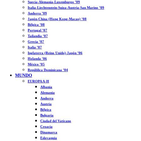
Suecia-Alemania-Luxemburgo ’09
Italia-Liechtenstein-Suiza-Austria-San Marino ’09
Andorra ’09
Japón-China (Hong Kong-Macao) ’08
Bélgica ’08
Portugal ’07
Tailandia ’07
Grecia ’07
Italia ’07
Inglaterra (Reino Unido)-Japón ’06
Holanda ’06
México ’05
República Dominicana ’04
MUNDO
EUROPA A-H
Albania
Alemania
Andorra
Austria
Bélgica
Bulgaria
Ciudad del Vaticano
Croacia
Dinamarca
Eslovaquia