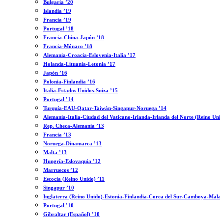
Bulgaria ’20
Islandia ’19
Francia ’19
Portugal ’18
Francia-China-Japón ’18
Francia-Mónaco ’18
Alemania-Croacia-Eslovenia-Italia ’17
Holanda-Lituania-Letonia ’17
Japón ’16
Polonia-Finlandia ’16
Italia-Estados Unidos-Suiza ’15
Portugal ’14
Turquía-EAU-Qatar-Taiwán-Singapur-Noruega ’14
Alemania-Italia-Ciudad del Vaticano-Irlanda-Irlanda del Norte (Reino Un
Rep. Checa-Alemania ’13
Francia ’13
Noruega-Dinamarca ’13
Malta ’13
Hungría-Eslovaquia ’12
Marruecos ’12
Escocia (Reino Unido) ’11
Singapur ’10
Inglaterra (Reino Unido)-Estonia-Finlandia-Corea del Sur-Camboya-Mala
Portugal ’10
Gibraltar (Español) ’10