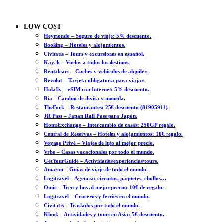
LOW COST
Heymondo – Seguro de viaje: 5% descuento.
Booking – Hoteles y alojamientos.
Civitatis – Tours y excursiones en español.
Kayak – Vuelos a todos los destinos.
Rentalcars – Coches y vehículos de alquiler.
Revolut – Tarjeta obligatoria para viajar.
Holafly – eSIM con Internet: 5% descuento.
Ria – Cambio de divisa y moneda.
TheFork – Restaurantes: 25€ descuento (81905911).
JR Pass – Japan Rail Pass para Japón.
HomeExchange – Intercambio de casas: 250GP regalo.
Central de Reservas – Hoteles y alojamientos: 10€ regalo.
Voyage Privé – Viajes de lujo al mejor precio.
Vrbo – Casas vacacionales por todo el mundo.
GetYourGuide – Actividades/experiencias/tours.
Amazon – Guías de viaje de todo el mundo.
Logitravel – Agencia: circuitos, paquetes, chollos…
Omio – Tren y bus al mejor precio: 10€ de regalo.
Logitravel – Cruceros y ferries en el mundo.
Civitatis – Traslados por todo el mundo.
Klook – Actividades y tours en Asia: 5€ descuento.