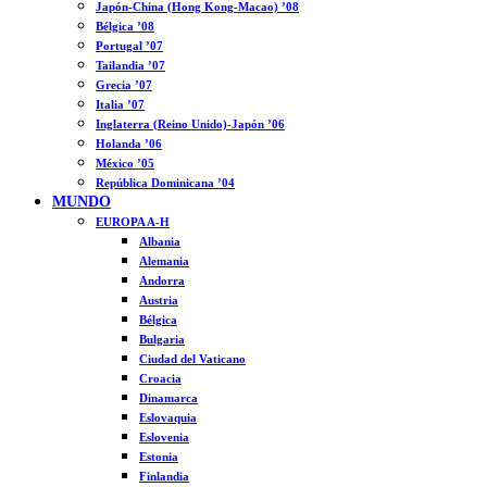
Japón-China (Hong Kong-Macao) ’08
Bélgica ’08
Portugal ’07
Tailandia ’07
Grecia ’07
Italia ’07
Inglaterra (Reino Unido)-Japón ’06
Holanda ’06
México ’05
República Dominicana ’04
MUNDO
EUROPA A-H
Albania
Alemania
Andorra
Austria
Bélgica
Bulgaria
Ciudad del Vaticano
Croacia
Dinamarca
Eslovaquia
Eslovenia
Estonia
Finlandia