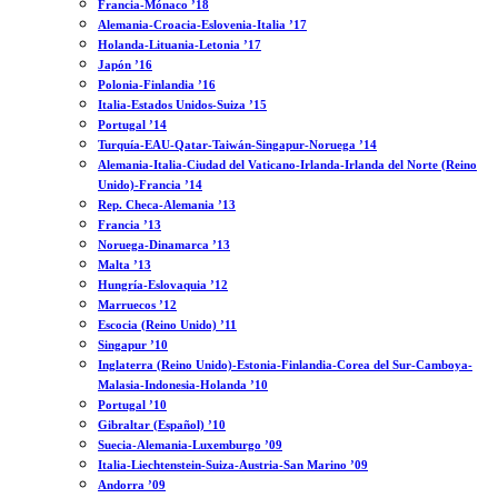
Francia-Mónaco ’18
Alemania-Croacia-Eslovenia-Italia ’17
Holanda-Lituania-Letonia ’17
Japón ’16
Polonia-Finlandia ’16
Italia-Estados Unidos-Suiza ’15
Portugal ’14
Turquía-EAU-Qatar-Taiwán-Singapur-Noruega ’14
Alemania-Italia-Ciudad del Vaticano-Irlanda-Irlanda del Norte (Reino
Unido)-Francia ’14
Rep. Checa-Alemania ’13
Francia ’13
Noruega-Dinamarca ’13
Malta ’13
Hungría-Eslovaquia ’12
Marruecos ’12
Escocia (Reino Unido) ’11
Singapur ’10
Inglaterra (Reino Unido)-Estonia-Finlandia-Corea del Sur-Camboya-
Malasia-Indonesia-Holanda ’10
Portugal ’10
Gibraltar (Español) ’10
Suecia-Alemania-Luxemburgo ’09
Italia-Liechtenstein-Suiza-Austria-San Marino ’09
Andorra ’09