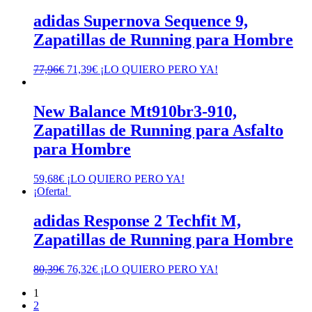
original
actual
era:
es:
adidas Supernova Sequence 9,
81,90€.
71,39€.
Zapatillas de Running para Hombre
El
El
77,96
€
71,39
€
¡LO QUIERO PERO YA!
precio
precio
original
actual
era:
es:
New Balance Mt910br3-910,
77,96€.
71,39€.
Zapatillas de Running para Asfalto
para Hombre
59,68
€
¡LO QUIERO PERO YA!
¡Oferta!
adidas Response 2 Techfit M,
Zapatillas de Running para Hombre
El
El
80,39
€
76,32
€
¡LO QUIERO PERO YA!
precio
precio
1
original
actual
2
era:
es: