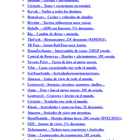
Booking – Hoteles y alojamientos.
Civitatis – Tours y excursiones en español.
Kayak – Vuelos a todos los destinos.
Rentalcars – Coches y vehículos de alquiler.
Revolut – Tarjeta obligatoria para viajar.
Holafly – eSIM con Internet: 5% descuento.
Ria – Cambio de divisa y moneda.
TheFork – Restaurantes: 25€ descuento (81905911).
JR Pass – Japan Rail Pass para Japón.
HomeExchange – Intercambio de casas: 250GP regalo.
Central de Reservas – Hoteles y alojamientos: 10€ regalo.
Voyage Privé – Viajes de lujo al mejor precio.
Vrbo – Casas vacacionales por todo el mundo.
GetYourGuide – Actividades/experiencias/tours.
Amazon – Guías de viaje de todo el mundo.
Logitravel – Agencia: circuitos, paquetes, chollos…
Omio – Tren y bus al mejor precio: 10€ de regalo.
Logitravel – Cruceros y ferries en el mundo.
Civitatis – Traslados por todo el mundo.
Klook – Actividades y tours en Asia: 5€ descuento.
Amazon – Artículos de viaje que necesitas.
HotelTonight – Hoteles última hora: 20€ regalo (DVECINO1).
IATI – Seguro de viaje: 5% descuento.
Ticketmaster – Tickets para conciertos y festivales.
Omio – Comparador de transportes: 10€ regalo.