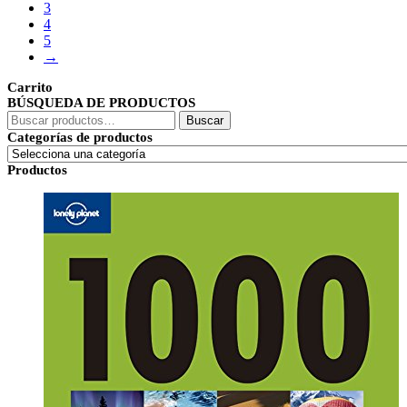
3
80,39€.
76,32€.
4
5
→
Carrito
BÚSQUEDA DE PRODUCTOS
Buscar
Buscar
por:
Categorías de productos
Productos