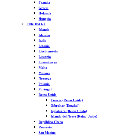
Francia
Grecia
Holanda
Hungría
EUROPA I-Z
Irlanda
Islandia
Italia
Letonia
Liechtenstein
Lituania
Luxemburgo
Malta
Mónaco
Noruega
Polonia
Portugal
Reino Unido
Escocia (Reino Unido)
Gibraltar (Español)
Inglaterra (Reino Unido)
Irlanda del Norte (Reino Unido)
República Checa
Rumanía
San Marino