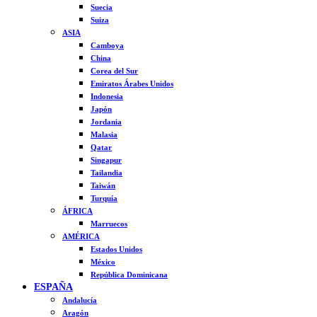
Suecia
Suiza
ASIA
Camboya
China
Corea del Sur
Emiratos Árabes Unidos
Indonesia
Japón
Jordania
Malasia
Qatar
Singapur
Tailandia
Taiwán
Turquía
ÁFRICA
Marruecos
AMÉRICA
Estados Unidos
México
República Dominicana
ESPAÑA
Andalucía
Aragón