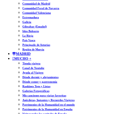
Comunidad de Madrid
Comunidad Foral de Navarra
Comunidad Valenciana
Extremadura
Galicia
Gibraltar (Español)
Islas Baleares
La Rioja
País Vasco
Principado de Asturias
Región de Murcia
MADRID
MUCHO +
Tienda viajera
Canal de Youtube
Ayuda al Viajero
Dónde dormir y alojamientos
Dónde comer y gastronomía
Rankings Tops y Listas
Galerías Fotográficas
Mis canciones para viajar favoritas
Anécdotas, Instantes y Recuerdos Viajeros
Patrimonios de la Humanidad en el mundo
Patrimonios de la Humanidad en España
Visitar todas las capitales de España