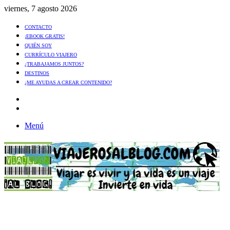
viernes, 7 agosto 2026
CONTACTO
¡EBOOK GRATIS!
QUIÉN SOY
CURRÍCULO VIAJERO
¿TRABAJAMOS JUNTOS?
DESTINOS
¿ME AYUDAS A CREAR CONTENIDO?
Artículo
al
Buscar
azar
Menú