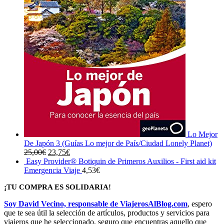
Lo Mejor
De Japón 3 (Guías Lo mejor de País/Ciudad Lonely Planet)
El
El
25,00
€
23,75
€
precio
precio
Easy Provider® Botiquin de Primeros Auxilios - First aid kit
original
actual
Emergencia Viaje
4,53
€
era:
es:
¡TU COMPRA ES SOLIDARIA!
25,00€.
23,75€.
Soy David Vecino, responsable de ViajerosAlBlog.com
, espero
que te sea útil la selección de artículos, productos y servicios para
viajeros que he seleccionado, seguro que encuentras aquello que