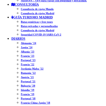
NordVPN – VPN para viajar con seguridad y privacidad.
CONSULTORÍA
Consultoría de viajes Mundo
Consultoría de viajes Madrid
GUÍA TURISMO MADRID
Rutas genéricas y free tours
Rutas privadas y personalizadas
Consultoría de viajes Madrid
Seguridad COVID-19 SARS-CoV-2
DIARIOS
Alemania ’24
Japón ’24
Albania ’23
Francia ’23
Portugal ’23
Francia ’22
Jordania-Malta ’22
Rumanía ’22
Austria ’21
Portugal ’21
Bulgaria ’20
Islandia ’19
Francia ’19
Portugal ’18
Francia-China-Japón ’18