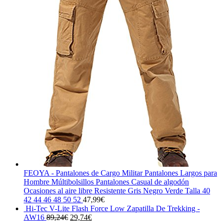
FEOYA - Pantalones de Cargo Militar Pantalones Largos para
Hombre Múltibolsillos Pantalones Casual de algodón
Ocasiones al aire libre Resistente Gris Negro Verde Talla 40
42 44 46 48 50 52
47,99
€
Hi-Tec V-Lite Flash Force Low Zapatilla De Trekking -
El
El
AW16
89,24
€
29,74
€