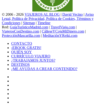
© 2006 - 2026
VIAJEROS AL BLOG
|
David Vecino
|
Aviso
Legal, Política de Privacidad, Política de Cookies, Términos y
Condiciones
|
Sitemap
|
Timeline
Red:
GuíaTurísticoMadrid.com
|
TravelViaja.com
|
ViajerosConDestino.com
|
CálleseYCojaMiDinero.com
|
ProtecciónMascarilla.com
|
MeditaciónYReiki.com
CONTACTO
¡EBOOK GRATIS!
QUIÉN SOY
CURRÍCULO VIAJERO
¿TRABAJAMOS JUNTOS?
DESTINOS
¿ME AYUDAS A CREAR CONTENIDO?
Facebook
X
LinkedIn
YouTube
Instagram
TikTok
Buy