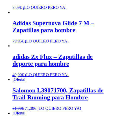
8,09
€
¡LO QUIERO PERO YA!
Adidas Supernova Glide 7 M –
Zapatillas para hombre
79,95
€
¡LO QUIERO PERO YA!
adidas Zx Flux – Zapatillas de
deporte para hombre
49,00
€
¡LO QUIERO PERO YA!
¡Oferta!
Salomon L39071700, Zapatillas de
Trail Running para Hombre
El
El
81,90
€
71,39
€
¡LO QUIERO PERO YA!
precio
precio
¡Oferta!