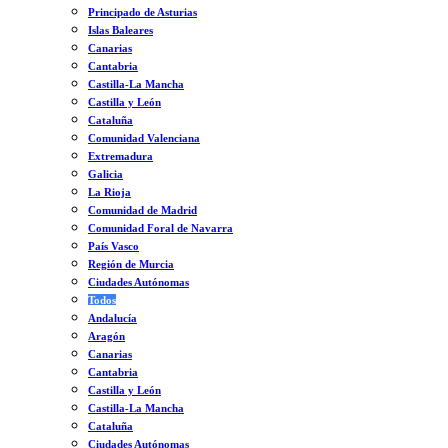
Principado de Asturias
Islas Baleares
Canarias
Cantabria
Castilla-La Mancha
Castilla y León
Cataluña
Comunidad Valenciana
Extremadura
Galicia
La Rioja
Comunidad de Madrid
Comunidad Foral de Navarra
País Vasco
Región de Murcia
Ciudades Autónomas
Todos
Andalucía
Aragón
Canarias
Cantabria
Castilla y León
Castilla-La Mancha
Cataluña
Ciudades Autónomas