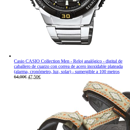
Casio CASIO Collection Men - Reloj analógico - digital de
caballero de cuarzo con correa de acero inoxidable plateada
(alarma, cronómetro, luz, solar) - sumergible a 100 metros
El
El
64,00
€
47,50
€
precio
precio
original
actual
era:
es:
64,00€.
47,50€.