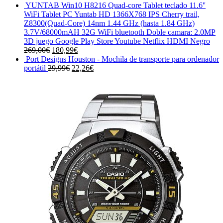
precio
precio
YUNTAB Win10 H8216 Quad-core Tablet teclado 11.6''
original
actual
WiFi Tablet PC Yuntab HD 1366X768 IPS Cherry trail,
era:
es:
Z8300(Quad-Core) 14nm 1.44 GHz (hasta 1.84 GHz)
89,24€.
29,74€.
3.7V/68000mAH 32G WiFi bluetooth Doble camara: 2.0MP
3D juego Google Play Store Youtube Netflix HDMI Negro
El
El
269,00
€
180,99
€
precio
precio
Port Designs Houston - Mochila de transporte para ordenador
original
El
actual
El
portátil
29,99
€
22,26
€
era:
precio
es:
precio
269,00€.
original
180,99€.
actual
era:
es:
29,99€.
22,26€.