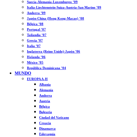
Suecia-Alemania-Luxemburgo ’09
Italia-Liechtenstein-Suiza-Austria-San Marino ’09
Andorra ’09
Japón-China (Hong Kong-Macao) ’08
Bélgica ’08
Portugal ’07
Tailandia ’07
Grecia ’07
Italia ’07
Inglaterra (Reino Unido)-Japón ’06
Holanda ’06
México ’05
República Dominicana ’04
MUNDO
EUROPA A-H
Albania
Alemania
Andorra
Austria
Bélgica
Bulgaria
Ciudad del Vaticano
Croacia
Dinamarca
Eslovaquia