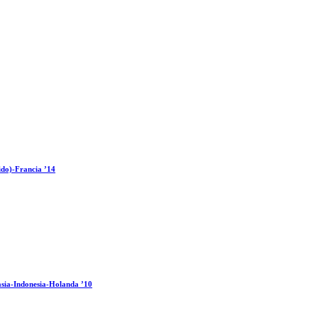
ido)-Francia ’14
sia-Indonesia-Holanda ’10