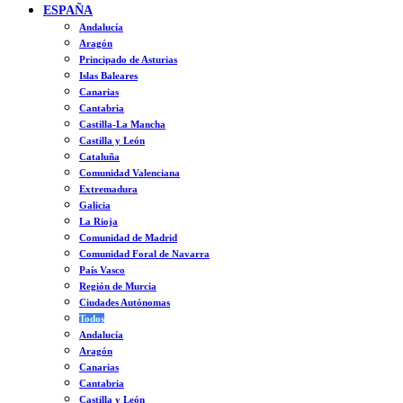
ESPAÑA
Andalucía
Aragón
Principado de Asturias
Islas Baleares
Canarias
Cantabria
Castilla-La Mancha
Castilla y León
Cataluña
Comunidad Valenciana
Extremadura
Galicia
La Rioja
Comunidad de Madrid
Comunidad Foral de Navarra
País Vasco
Región de Murcia
Ciudades Autónomas
Todos
Andalucía
Aragón
Canarias
Cantabria
Castilla y León