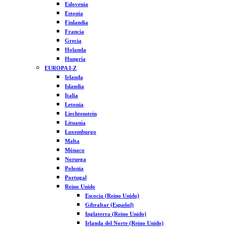
Eslovenia
Estonia
Finlandia
Francia
Grecia
Holanda
Hungría
EUROPA I-Z
Irlanda
Islandia
Italia
Letonia
Liechtenstein
Lituania
Luxemburgo
Malta
Mónaco
Noruega
Polonia
Portugal
Reino Unido
Escocia (Reino Unido)
Gibraltar (Español)
Inglaterra (Reino Unido)
Irlanda del Norte (Reino Unido)