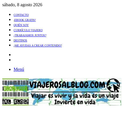
sábado, 8 agosto 2026
CONTACTO
¡EBOOK GRATIS!
QUIÉN SOY
CURRÍCULO VIAJERO
¿TRABAJAMOS JUNTOS?
DESTINOS
¿ME AYUDAS A CREAR CONTENIDO?
Artículo
al
Buscar
azar
Menú