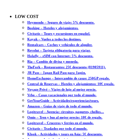
LOW COST
Heymondo – Seguro de viaje: 5% descuento.
Booking – Hoteles y alojamientos.
Civitatis – Tours y excursiones en español.
Kayak – Vuelos a todos los destinos.
Rentalcars – Coches y vehículos de alquiler.
Revolut – Tarjeta obligatoria para viajar.
Holafly – eSIM con Internet: 5% descuento.
Ria – Cambio de divisa y moneda.
TheFork – Restaurantes: 25€ descuento (81905911).
JR Pass – Japan Rail Pass para Japón.
HomeExchange – Intercambio de casas: 250GP regalo.
Central de Reservas – Hoteles y alojamientos: 10€ regalo.
Voyage Privé – Viajes de lujo al mejor precio.
Vrbo – Casas vacacionales por todo el mundo.
GetYourGuide – Actividades/experiencias/tours.
Amazon – Guías de viaje de todo el mundo.
Logitravel – Agencia: circuitos, paquetes, chollos…
Omio – Tren y bus al mejor precio: 10€ de regalo.
Logitravel – Cruceros y ferries en el mundo.
Civitatis – Traslados por todo el mundo.
Klook – Actividades y tours en Asia: 5€ descuento.