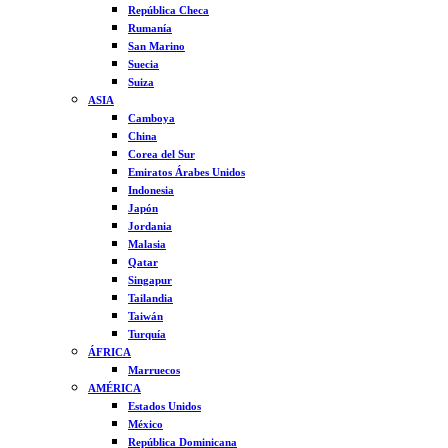
República Checa
Rumanía
San Marino
Suecia
Suiza
ASIA
Camboya
China
Corea del Sur
Emiratos Árabes Unidos
Indonesia
Japón
Jordania
Malasia
Qatar
Singapur
Tailandia
Taiwán
Turquía
ÁFRICA
Marruecos
AMÉRICA
Estados Unidos
México
República Dominicana