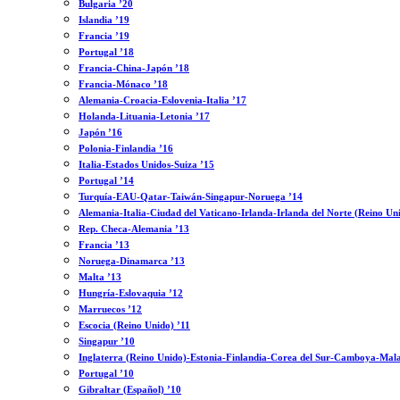
Bulgaria ’20
Islandia ’19
Francia ’19
Portugal ’18
Francia-China-Japón ’18
Francia-Mónaco ’18
Alemania-Croacia-Eslovenia-Italia ’17
Holanda-Lituania-Letonia ’17
Japón ’16
Polonia-Finlandia ’16
Italia-Estados Unidos-Suiza ’15
Portugal ’14
Turquía-EAU-Qatar-Taiwán-Singapur-Noruega ’14
Alemania-Italia-Ciudad del Vaticano-Irlanda-Irlanda del Norte (Reino Un
Rep. Checa-Alemania ’13
Francia ’13
Noruega-Dinamarca ’13
Malta ’13
Hungría-Eslovaquia ’12
Marruecos ’12
Escocia (Reino Unido) ’11
Singapur ’10
Inglaterra (Reino Unido)-Estonia-Finlandia-Corea del Sur-Camboya-Mala
Portugal ’10
Gibraltar (Español) ’10