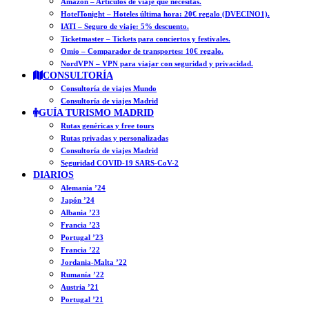
Amazon – Artículos de viaje que necesitas.
HotelTonight – Hoteles última hora: 20€ regalo (DVECINO1).
IATI – Seguro de viaje: 5% descuento.
Ticketmaster – Tickets para conciertos y festivales.
Omio – Comparador de transportes: 10€ regalo.
NordVPN – VPN para viajar con seguridad y privacidad.
CONSULTORÍA
Consultoría de viajes Mundo
Consultoría de viajes Madrid
GUÍA TURISMO MADRID
Rutas genéricas y free tours
Rutas privadas y personalizadas
Consultoría de viajes Madrid
Seguridad COVID-19 SARS-CoV-2
DIARIOS
Alemania ’24
Japón ’24
Albania ’23
Francia ’23
Portugal ’23
Francia ’22
Jordania-Malta ’22
Rumanía ’22
Austria ’21
Portugal ’21