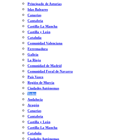
Principado de Asturias
Islas Baleares
Canarias
Cantabria
Castilla-La Mancha
Castilla y León
Cataluña
Comunidad Valenciana
Extremadura
Galicia
La Rioja
Comunidad de Madrid
Comunidad Foral de Navarra
País Vasco
Región de Murcia
Ciudades Autónomas
Todos
Andalucía
Aragón
Canarias
Cantabria
Castilla y León
Castilla-La Mancha
Cataluña
Ciudades Autónomas