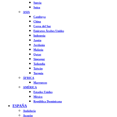
Suecia
Suiza
ASIA
Camboya
China
Corea del Sur
Emiratos Árabes Unidos
Indonesia
Japón
Jordania
Malasia
Qatar
Singapur
Tailandia
Taiwán
Turquía
ÁFRICA
Marruecos
AMÉRICA
Estados Unidos
México
República Dominicana
ESPAÑA
Andalucía
Aragón