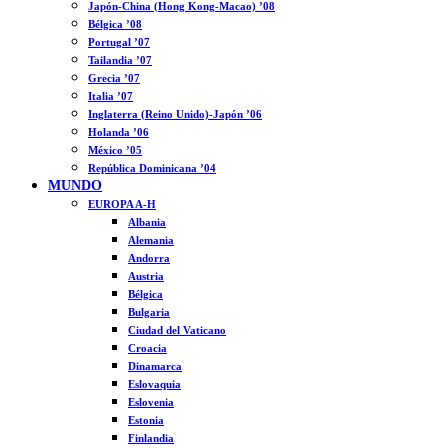
Japón-China (Hong Kong-Macao) ’08
Bélgica ’08
Portugal ’07
Tailandia ’07
Grecia ’07
Italia ’07
Inglaterra (Reino Unido)-Japón ’06
Holanda ’06
México ’05
República Dominicana ’04
MUNDO
EUROPA A-H
Albania
Alemania
Andorra
Austria
Bélgica
Bulgaria
Ciudad del Vaticano
Croacia
Dinamarca
Eslovaquia
Eslovenia
Estonia
Finlandia