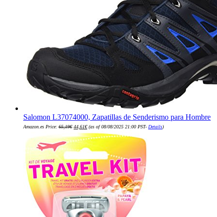
Salomon L37074000, Zapatillas de Senderismo para Hombre
El
El
Amazon.es Price:
65,19
€
44,61
€
(as of 08/08/2025 21:00 PST-
Details
)
precio
precio
original
actual
era:
es:
65,19€.
44,61€.