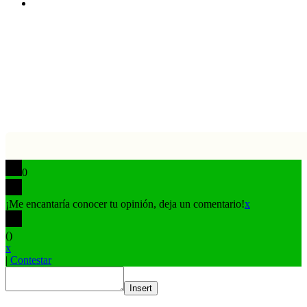
Buy
Me
Botón
a
volver
Coffee
arriba
0
¡Me encantaría conocer tu opinión, deja un comentario!
x
(
)
x
|
Contestar
Insert