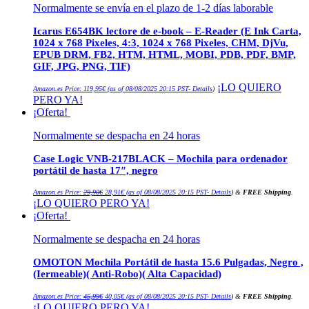
Normalmente se envía en el plazo de 1-2 días laborable
Icarus E654BK lectore de e-book – E-Reader (E Ink Carta,
1024 x 768 Pixeles, 4:3, 1024 x 768 Pixeles, CHM, DjVu,
EPUB DRM, FB2, HTM, HTML, MOBI, PDB, PDF, BMP,
GIF, JPG, PNG, TIF)
¡LO QUIERO
Amazon.es Price:
119,95
€
(as of 08/08/2025 20:15 PST-
Details
)
PERO YA!
¡Oferta!
Normalmente se despacha en 24 horas
Case Logic VNB-217BLACK – Mochila para ordenador
portátil de hasta 17″, negro
El
El
Amazon.es Price:
29,90
€
28,91
€
(as of 08/08/2025 20:15 PST-
Details
)
&
FREE Shipping
.
precio
precio
¡LO QUIERO PERO YA!
original
actual
era:
es:
¡Oferta!
29,90€.
28,91€.
Normalmente se despacha en 24 horas
OMOTON Mochila Portátil de hasta 15.6 Pulgadas, Negro ,
(Iermeable)( Anti-Robo)( Alta Capacidad)
El
El
Amazon.es Price:
45,99
€
40,05
€
(as of 08/08/2025 20:15 PST-
Details
)
&
FREE Shipping
.
precio
precio
¡LO QUIERO PERO YA!
original
actual