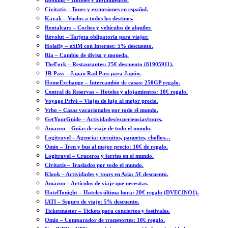
Booking – Hoteles y alojamientos.
Civitatis – Tours y excursiones en español.
Kayak – Vuelos a todos los destinos.
Rentalcars – Coches y vehículos de alquiler.
Revolut – Tarjeta obligatoria para viajar.
Holafly – eSIM con Internet: 5% descuento.
Ria – Cambio de divisa y moneda.
TheFork – Restaurantes: 25€ descuento (81905911).
JR Pass – Japan Rail Pass para Japón.
HomeExchange – Intercambio de casas: 250GP regalo.
Central de Reservas – Hoteles y alojamientos: 10€ regalo.
Voyage Privé – Viajes de lujo al mejor precio.
Vrbo – Casas vacacionales por todo el mundo.
GetYourGuide – Actividades/experiencias/tours.
Amazon – Guías de viaje de todo el mundo.
Logitravel – Agencia: circuitos, paquetes, chollos…
Omio – Tren y bus al mejor precio: 10€ de regalo.
Logitravel – Cruceros y ferries en el mundo.
Civitatis – Traslados por todo el mundo.
Klook – Actividades y tours en Asia: 5€ descuento.
Amazon – Artículos de viaje que necesitas.
HotelTonight – Hoteles última hora: 20€ regalo (DVECINO1).
IATI – Seguro de viaje: 5% descuento.
Ticketmaster – Tickets para conciertos y festivales.
Omio – Comparador de transportes: 10€ regalo.