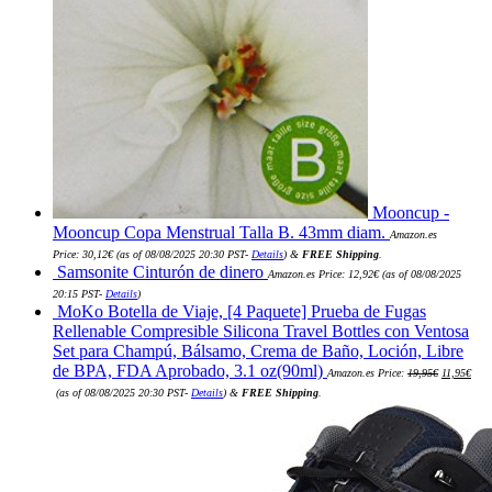
Mooncup -
Mooncup Copa Menstrual Talla B. 43mm diam.
Amazon.es
Price:
30,12
€
(as of 08/08/2025 20:30 PST-
Details
)
&
FREE Shipping
.
Samsonite Cinturón de dinero
Amazon.es Price:
12,92
€
(as of 08/08/2025
20:15 PST-
Details
)
MoKo Botella de Viaje, [4 Paquete] Prueba de Fugas
Rellenable Compresible Silicona Travel Bottles con Ventosa
Set para Champú, Bálsamo, Crema de Baño, Loción, Libre
El
de BPA, FDA Aprobado, 3.1 oz(90ml)
Amazon.es Price:
19,95
€
11,95
€
precio
El
original
(as of 08/08/2025 20:30 PST-
Details
)
&
FREE Shipping
.
precio
era:
actual
19,95€.
es:
11,95€.