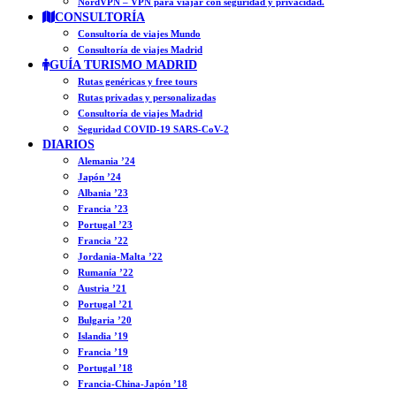
NordVPN – VPN para viajar con seguridad y privacidad.
CONSULTORÍA
Consultoría de viajes Mundo
Consultoría de viajes Madrid
GUÍA TURISMO MADRID
Rutas genéricas y free tours
Rutas privadas y personalizadas
Consultoría de viajes Madrid
Seguridad COVID-19 SARS-CoV-2
DIARIOS
Alemania ’24
Japón ’24
Albania ’23
Francia ’23
Portugal ’23
Francia ’22
Jordania-Malta ’22
Rumanía ’22
Austria ’21
Portugal ’21
Bulgaria ’20
Islandia ’19
Francia ’19
Portugal ’18
Francia-China-Japón ’18