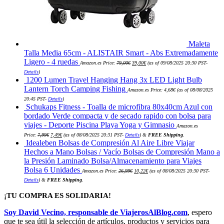
Maleta
Talla Media 65cm - ALISTAIR Smart - Abs Extremadamente
El
El
Ligero - 4 ruedas
Amazon.es Price:
79,00
€
39,00
€
(as of 09/08/2025 20:30 PST-
precio
precio
original
actual
Details
)
era:
es:
1200 Lumen Travel Hanging Hang 3x LED Light Bulb
79,00€.
39,00€.
Lantern Torch Camping Fishing
Amazon.es Price:
4,68
€
(as of 08/08/2025
20:45 PST-
Details
)
Schukaps Fitness - Toalla de microfibra 80x40cm Azul con
bordado Verde compacta y de secado rapido con bolsa para
viajes - Deporte Piscina Playa Yoga y Gimnasio
Amazon.es
El
El
Price:
7,99
€
7,49
€
(as of 08/08/2025 20:31 PST-
Details
)
&
FREE Shipping
.
precio
precio
Idealeben Bolsas de Compresión Al Aire Libre Viajar
original
actual
era:
es:
Hechos a Mano Bolsas / Vacío Bolsas de Compresión Mano a
7,99€.
7,49€.
la Presión Laminado Bolsa/Almacenamiento para Viajes
El
El
Bolsa 6 Unidades
Amazon.es Price:
26,99
€
10,22
€
(as of 08/08/2025 20:30 PST-
precio
precio
original
actual
Details
)
&
FREE Shipping
.
era:
es:
26,99€.
10,22€.
¡TU COMPRA ES SOLIDARIA!
Soy David Vecino, responsable de ViajerosAlBlog.com
, espero
que te sea útil la selección de artículos, productos y servicios para