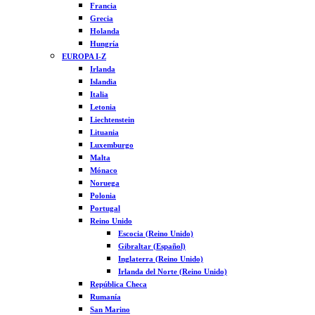
Francia
Grecia
Holanda
Hungría
EUROPA I-Z
Irlanda
Islandia
Italia
Letonia
Liechtenstein
Lituania
Luxemburgo
Malta
Mónaco
Noruega
Polonia
Portugal
Reino Unido
Escocia (Reino Unido)
Gibraltar (Español)
Inglaterra (Reino Unido)
Irlanda del Norte (Reino Unido)
República Checa
Rumanía
San Marino