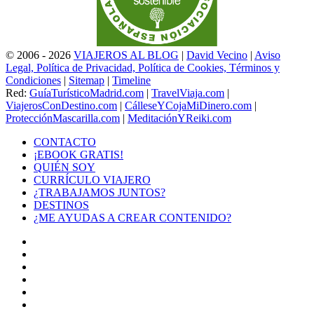
© 2006 - 2026
VIAJEROS AL BLOG
|
David Vecino
|
Aviso
Legal, Política de Privacidad, Política de Cookies, Términos y
Condiciones
|
Sitemap
|
Timeline
Red:
GuíaTurísticoMadrid.com
|
TravelViaja.com
|
ViajerosConDestino.com
|
CálleseYCojaMiDinero.com
|
ProtecciónMascarilla.com
|
MeditaciónYReiki.com
CONTACTO
¡EBOOK GRATIS!
QUIÉN SOY
CURRÍCULO VIAJERO
¿TRABAJAMOS JUNTOS?
DESTINOS
¿ME AYUDAS A CREAR CONTENIDO?
Facebook
X
LinkedIn
YouTube
Instagram
TikTok