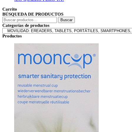
era:
es:
45,99€.
40,05€.
Carrito
BÚSQUEDA DE PRODUCTOS
Buscar
Buscar
por:
Categorías de productos
Productos