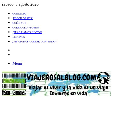
sábado, 8 agosto 2026
CONTACTO
¡EBOOK GRATIS!
QUIÉN SOY
CURRÍCULO VIAJERO
¿TRABAJAMOS JUNTOS?
DESTINOS
¿ME AYUDAS A CREAR CONTENIDO?
Artículo
al
Buscar
azar
Menú