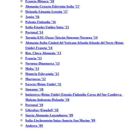
Francia-Mónaco ’18
Alemania-Croacia-Eslovenia-Italia ’17
Holanda-Lituania-Letonia ’17
Japón ’16
Polonia-Finlandia ’16
Italia-Estados Unidos-Suiza ’15
Portugal ’14
Turquía-EAU-Qatar-Taiwán-Singapur-Noruega ’14
Alemania-Italia-Ciudad del Vaticano-Irlanda-Irlanda del Norte (Reino
Unido)-Francia ’14
Rep. Checa-Alemania ’13
Francia ’13
Noruega-Dinamarca ’13
Malta ’13
Hungría-Eslovaquia ’12
Marruecos ’12
Escocia (Reino Unido) ’11
Singapur ’10
Inglaterra (Reino Unido)-Estonia-Finlandia-Corea del Sur-Camboya-
Malasia-Indonesia-Holanda ’10
Portugal ’10
Gibraltar (Español) ’10
Suecia-Alemania-Luxemburgo ’09
Italia-Liechtenstein-Suiza-Austria-San Marino ’09
Andorra ’09