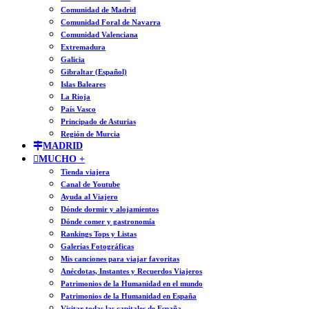
Comunidad de Madrid
Comunidad Foral de Navarra
Comunidad Valenciana
Extremadura
Galicia
Gibraltar (Español)
Islas Baleares
La Rioja
País Vasco
Principado de Asturias
Región de Murcia
MADRID
MUCHO +
Tienda viajera
Canal de Youtube
Ayuda al Viajero
Dónde dormir y alojamientos
Dónde comer y gastronomía
Rankings Tops y Listas
Galerías Fotográficas
Mis canciones para viajar favoritas
Anécdotas, Instantes y Recuerdos Viajeros
Patrimonios de la Humanidad en el mundo
Patrimonios de la Humanidad en España
Visitar todas las capitales de España