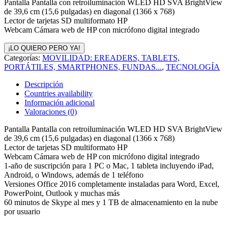
Pantalla Pantalla con retroiluminación WLED HD SVA BrightView
de 39,6 cm (15,6 pulgadas) en diagonal (1366 x 768)
Lector de tarjetas SD multiformato HP
Webcam Cámara web de HP con micrófono digital integrado
¡LO QUIERO PERO YA!
Categorías:
MOVILIDAD: EREADERS, TABLETS,
PORTÁTILES, SMARTPHONES, FUNDAS...
,
TECNOLOGÍA
Descripción
Countries availability
Información adicional
Valoraciones (0)
Pantalla Pantalla con retroiluminación WLED HD SVA BrightView
de 39,6 cm (15,6 pulgadas) en diagonal (1366 x 768)
Lector de tarjetas SD multiformato HP
Webcam Cámara web de HP con micrófono digital integrado
1-año de suscripción para 1 PC o Mac, 1 tableta incluyendo iPad,
Android, o Windows, además de 1 teléfono
Versiones Office 2016 completamente instaladas para Word, Excel,
PowerPoint, Outlook y muchas más
60 minutos de Skype al mes y 1 TB de almacenamiento en la nube
por usuario