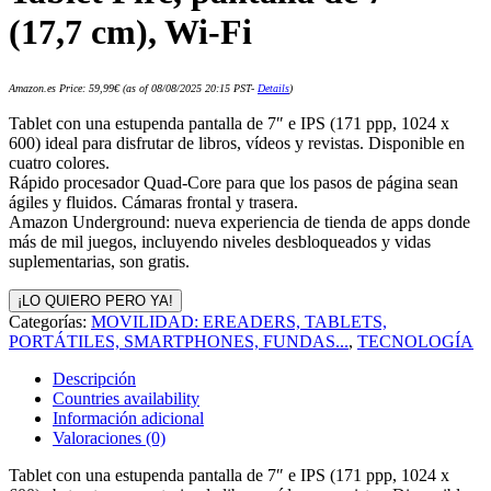
(17,7 cm), Wi-Fi
Amazon.es Price:
59,99
€
(as of 08/08/2025 20:15 PST-
Details
)
Tablet con una estupenda pantalla de 7″ e IPS (171 ppp, 1024 x
600) ideal para disfrutar de libros, vídeos y revistas. Disponible en
cuatro colores.
Rápido procesador Quad-Core para que los pasos de página sean
ágiles y fluidos. Cámaras frontal y trasera.
Amazon Underground: nueva experiencia de tienda de apps donde
más de mil juegos, incluyendo niveles desbloqueados y vidas
suplementarias, son gratis.
¡LO QUIERO PERO YA!
Categorías:
MOVILIDAD: EREADERS, TABLETS,
PORTÁTILES, SMARTPHONES, FUNDAS...
,
TECNOLOGÍA
Descripción
Countries availability
Información adicional
Valoraciones (0)
Tablet con una estupenda pantalla de 7″ e IPS (171 ppp, 1024 x