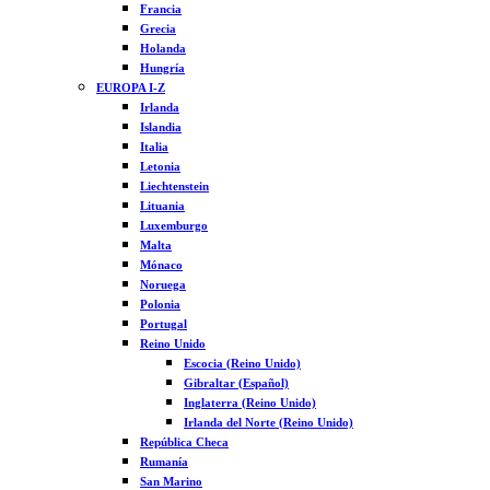
Francia
Grecia
Holanda
Hungría
EUROPA I-Z
Irlanda
Islandia
Italia
Letonia
Liechtenstein
Lituania
Luxemburgo
Malta
Mónaco
Noruega
Polonia
Portugal
Reino Unido
Escocia (Reino Unido)
Gibraltar (Español)
Inglaterra (Reino Unido)
Irlanda del Norte (Reino Unido)
República Checa
Rumanía
San Marino