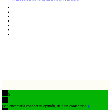
Facebook
X
LinkedIn
YouTube
Instagram
TikTok
Buy
Me
Botón
a
volver
Coffee
arriba
0
¡Me encantaría conocer tu opinión, deja un comentario!
x