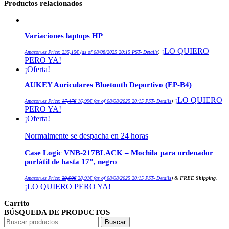
Productos relacionados
Variaciones laptops HP
¡LO QUIERO
Amazon.es Price:
235,15
€
(as of 08/08/2025 20:15 PST-
Details
)
PERO YA!
¡Oferta!
AUKEY Auriculares Bluetooth Deportivo (EP-B4)
El
El
¡LO QUIERO
Amazon.es Price:
17,47
€
16,99
€
(as of 08/08/2025 20:15 PST-
Details
)
precio
precio
PERO YA!
original
actual
era:
es:
¡Oferta!
17,47€.
16,99€.
Normalmente se despacha en 24 horas
Case Logic VNB-217BLACK – Mochila para ordenador
portátil de hasta 17″, negro
El
El
Amazon.es Price:
29,90
€
28,91
€
(as of 08/08/2025 20:15 PST-
Details
)
&
FREE Shipping
.
precio
precio
¡LO QUIERO PERO YA!
original
actual
era:
es:
29,90€.
28,91€.
Carrito
BÚSQUEDA DE PRODUCTOS
Buscar
Buscar