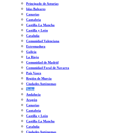
Principado de Asturias
Islas Baleares
Canarias
Cantabria
Castilla-La Mancha
Castilla y León
Cataluña
Comunidad Valenciana
Extremadura
Galicia
La Rioja
Comunidad de Madrid
Comunidad Foral de Navarra
País Vasco
Región de Murcia
Ciudades Autónomas
Todos
Andalucía
Aragón
Canarias
Cantabria
Castilla y León
Castilla-La Mancha
Cataluña
Ciudades Autónomas