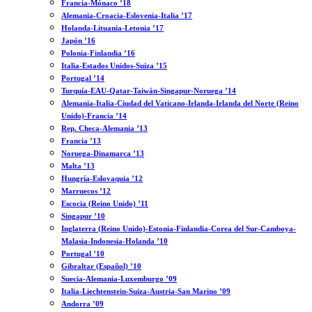
Francia-Mónaco ’18
Alemania-Croacia-Eslovenia-Italia ’17
Holanda-Lituania-Letonia ’17
Japón ’16
Polonia-Finlandia ’16
Italia-Estados Unidos-Suiza ’15
Portugal ’14
Turquía-EAU-Qatar-Taiwán-Singapur-Noruega ’14
Alemania-Italia-Ciudad del Vaticano-Irlanda-Irlanda del Norte (Reino
Unido)-Francia ’14
Rep. Checa-Alemania ’13
Francia ’13
Noruega-Dinamarca ’13
Malta ’13
Hungría-Eslovaquia ’12
Marruecos ’12
Escocia (Reino Unido) ’11
Singapur ’10
Inglaterra (Reino Unido)-Estonia-Finlandia-Corea del Sur-Camboya-
Malasia-Indonesia-Holanda ’10
Portugal ’10
Gibraltar (Español) ’10
Suecia-Alemania-Luxemburgo ’09
Italia-Liechtenstein-Suiza-Austria-San Marino ’09
Andorra ’09