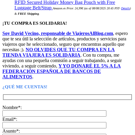
RFID Secured Holiday Money Bag Pouch with Free
Luggage Belt/Strap
Amazon.es Price:
24,99
€
(as of 08/08/2025 20:45 PST-
Details
)
&
FREE Shipping
.
¡TU COMPRA ES SOLIDARIA!
Soy David Vecino, responsable de ViajerosAlBlog.com
, espero
que te sea útil la selección de artículos, productos y servicios para
viajeros que he seleccionado, seguro que encuentras aquello que
necesitas ;).
NO OLVIDES QUE TU COMPRA EN LA
TIENDA VIAJERA ES SOLIDARIA
. Con tu compra, me
ayudas con una pequeña comisión a seguir trabajando, a seguir
viviendo, a seguir comiendo,
Y YO DONARÉ EL 5% A LA
FEDERACIÓN ESPAÑOLA DE BANCOS DE
ALIMENTOS
.
¿QUÉ ME CUENTAS!
Nombre*:
Email*:
Asunto*: