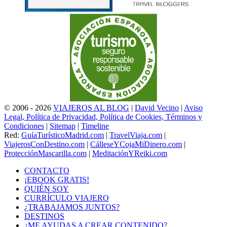
© 2006 - 2026
VIAJEROS AL BLOG
|
David Vecino
|
Aviso
Legal, Política de Privacidad, Política de Cookies, Términos y
Condiciones
|
Sitemap
|
Timeline
Red:
GuíaTurísticoMadrid.com
|
TravelViaja.com
|
ViajerosConDestino.com
|
CálleseYCojaMiDinero.com
|
ProtecciónMascarilla.com
|
MeditaciónYReiki.com
CONTACTO
¡EBOOK GRATIS!
QUIÉN SOY
CURRÍCULO VIAJERO
¿TRABAJAMOS JUNTOS?
DESTINOS
¿ME AYUDAS A CREAR CONTENIDO?