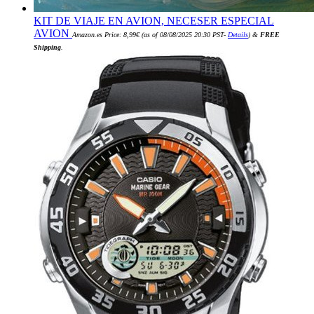
KIT DE VIAJE EN AVION, NECESER ESPECIAL
AVION
Amazon.es Price:
8,99
€
(as of 08/08/2025 20:30 PST-
Details
)
&
FREE
Shipping
.