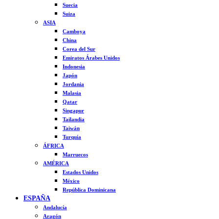
Suecia
Suiza
ASIA
Camboya
China
Corea del Sur
Emiratos Árabes Unidos
Indonesia
Japón
Jordania
Malasia
Qatar
Singapur
Tailandia
Taiwán
Turquía
ÁFRICA
Marruecos
AMÉRICA
Estados Unidos
México
República Dominicana
ESPAÑA
Andalucía
Aragón