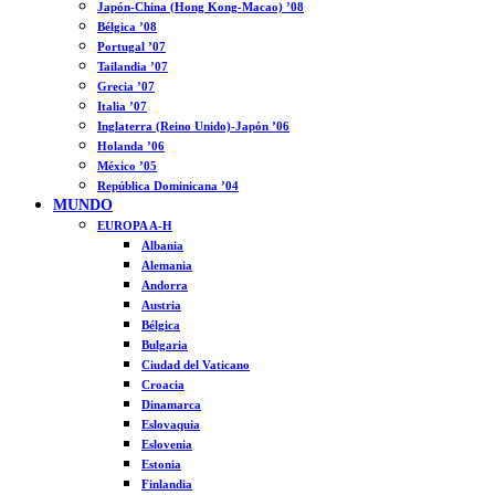
Japón-China (Hong Kong-Macao) ’08
Bélgica ’08
Portugal ’07
Tailandia ’07
Grecia ’07
Italia ’07
Inglaterra (Reino Unido)-Japón ’06
Holanda ’06
México ’05
República Dominicana ’04
MUNDO
EUROPA A-H
Albania
Alemania
Andorra
Austria
Bélgica
Bulgaria
Ciudad del Vaticano
Croacia
Dinamarca
Eslovaquia
Eslovenia
Estonia
Finlandia