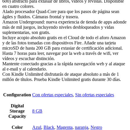
600) abstracto para extasiar de libros, vídeos y revistas. Disponible
en cuatro colores.
Alado procesador Quad-Core para que los pasos de página sean
ágiles y fluidos. Cámaras frontal y trasera.
Amazon Underground: nueva experiencia de tienda de apps adonde
más de mil juegos, incluyendo niveles desbloqueados y vidas
suplementarias, son gratis.
Incluye acopio absoluto gratis en el Cloud de todo el aforo Amazon
y de las fotos tomadas con dispositivos Fire. Añade una tarjeta
microSD de hasta 200 GB para extasiar de certificación adicional.
Hasta 7 horas para leer, navegar por la web a través de wifi, ver
vídeos y escuchar distinción.
Mantente conectado gracias a la rápida navegación web y al ataque
al e-mail y al calendario.
Con Kindle Unlimited disfrutarás de ataque absoluto a más de 1
millón de títulos. Prueba Kindle Unlimited gratis durante 30 días.
Configuration
Con ofertas especiales
,
Sin ofertas especiales
Digital
Storage
8 GB
Capacity
Color
Azul
,
Black
,
Magenta
,
naranja
,
Negro