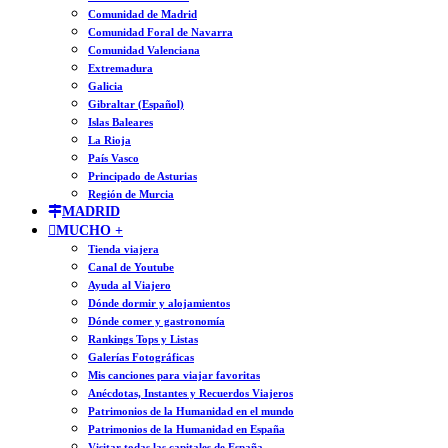
Comunidad de Madrid
Comunidad Foral de Navarra
Comunidad Valenciana
Extremadura
Galicia
Gibraltar (Español)
Islas Baleares
La Rioja
País Vasco
Principado de Asturias
Región de Murcia
MADRID
MUCHO +
Tienda viajera
Canal de Youtube
Ayuda al Viajero
Dónde dormir y alojamientos
Dónde comer y gastronomía
Rankings Tops y Listas
Galerías Fotográficas
Mis canciones para viajar favoritas
Anécdotas, Instantes y Recuerdos Viajeros
Patrimonios de la Humanidad en el mundo
Patrimonios de la Humanidad en España
Visitar todas las capitales de España