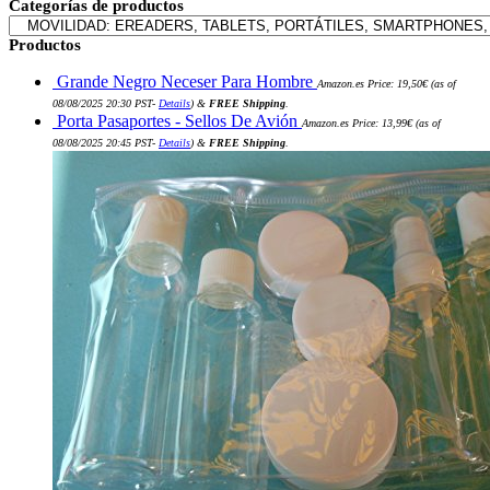
por:
Categorías de productos
Productos
Grande Negro Neceser Para Hombre
Amazon.es Price:
19,50
€
(as of
08/08/2025 20:30 PST-
Details
)
&
FREE Shipping
.
Porta Pasaportes - Sellos De Avión
Amazon.es Price:
13,99
€
(as of
08/08/2025 20:45 PST-
Details
)
&
FREE Shipping
.