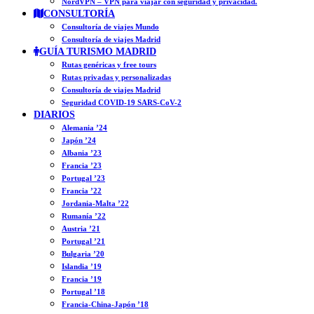
NordVPN – VPN para viajar con seguridad y privacidad.
CONSULTORÍA
Consultoría de viajes Mundo
Consultoría de viajes Madrid
GUÍA TURISMO MADRID
Rutas genéricas y free tours
Rutas privadas y personalizadas
Consultoría de viajes Madrid
Seguridad COVID-19 SARS-CoV-2
DIARIOS
Alemania ’24
Japón ’24
Albania ’23
Francia ’23
Portugal ’23
Francia ’22
Jordania-Malta ’22
Rumanía ’22
Austria ’21
Portugal ’21
Bulgaria ’20
Islandia ’19
Francia ’19
Portugal ’18
Francia-China-Japón ’18