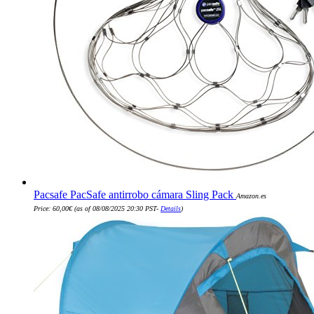
Pacsafe PacSafe antirrobo cámara Sling Pack
Amazon.es
Price:
60,00
€
(as of 08/08/2025 20:30 PST-
Details
)