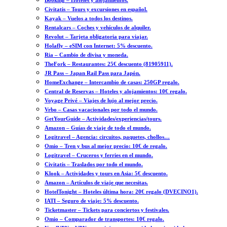
Booking – Hoteles y alojamientos.
Civitatis – Tours y excursiones en español.
Kayak – Vuelos a todos los destinos.
Rentalcars – Coches y vehículos de alquiler.
Revolut – Tarjeta obligatoria para viajar.
Holafly – eSIM con Internet: 5% descuento.
Ria – Cambio de divisa y moneda.
TheFork – Restaurantes: 25€ descuento (81905911).
JR Pass – Japan Rail Pass para Japón.
HomeExchange – Intercambio de casas: 250GP regalo.
Central de Reservas – Hoteles y alojamientos: 10€ regalo.
Voyage Privé – Viajes de lujo al mejor precio.
Vrbo – Casas vacacionales por todo el mundo.
GetYourGuide – Actividades/experiencias/tours.
Amazon – Guías de viaje de todo el mundo.
Logitravel – Agencia: circuitos, paquetes, chollos…
Omio – Tren y bus al mejor precio: 10€ de regalo.
Logitravel – Cruceros y ferries en el mundo.
Civitatis – Traslados por todo el mundo.
Klook – Actividades y tours en Asia: 5€ descuento.
Amazon – Artículos de viaje que necesitas.
HotelTonight – Hoteles última hora: 20€ regalo (DVECINO1).
IATI – Seguro de viaje: 5% descuento.
Ticketmaster – Tickets para conciertos y festivales.
Omio – Comparador de transportes: 10€ regalo.