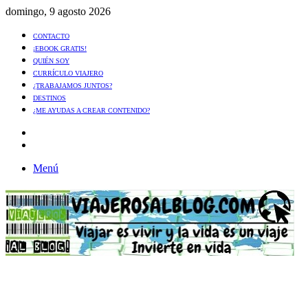
domingo, 9 agosto 2026
CONTACTO
¡EBOOK GRATIS!
QUIÉN SOY
CURRÍCULO VIAJERO
¿TRABAJAMOS JUNTOS?
DESTINOS
¿ME AYUDAS A CREAR CONTENIDO?
Artículo
al
Buscar
azar
Menú