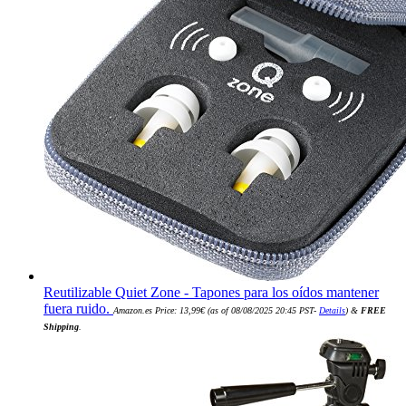
Reutilizable Quiet Zone - Tapones para los oídos mantener
fuera ruido.
Amazon.es Price:
13,99
€
(as of 08/08/2025 20:45 PST-
Details
)
&
FREE
Shipping
.