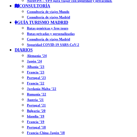
NordVPN – VPN para viajar con seguridad y privacidad.
CONSULTORÍA
Consultoría de viajes Mundo
Consultoría de viajes Madrid
GUÍA TURISMO MADRID
Rutas genéricas y free tours
Rutas privadas y personalizadas
Consultoría de viajes Madrid
Seguridad COVID-19 SARS-CoV-2
DIARIOS
Alemania ’24
Japón ’24
Albania ’23
Francia ’23
Portugal ’23
Francia ’22
Jordania-Malta ’22
Rumanía ’22
Austria ’21
Portugal ’21
Bulgaria ’20
Islandia ’19
Francia ’19
Portugal ’18
Francia-China-Japón ’18