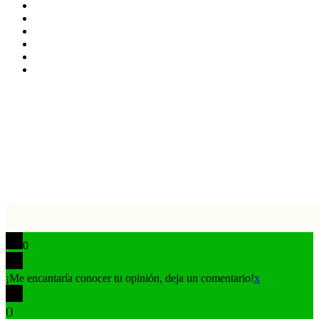
X
LinkedIn
YouTube
Instagram
TikTok
Buy
Me
Botón
a
volver
Coffee
arriba
0
¡Me encantaría conocer tu opinión, deja un comentario!
x
(
)