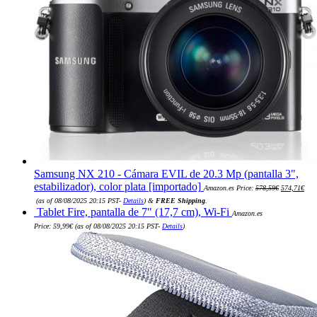
Samsung NX 210 - Cámara EVIL de 20.3 Mp (pantalla 3",
El
estabilizador), color plata [importado]
Amazon.es Price:
578,59
€
574,71
€
precio
El
original
(as of 08/08/2025 20:15 PST-
Details
)
&
FREE Shipping
.
precio
era:
Tablet Fire, pantalla de 7" (17,7 cm), Wi-Fi
actual
Amazon.es
578,59€.
es:
Price:
59,99
€
(as of 08/08/2025 20:15 PST-
Details
)
574,71€.