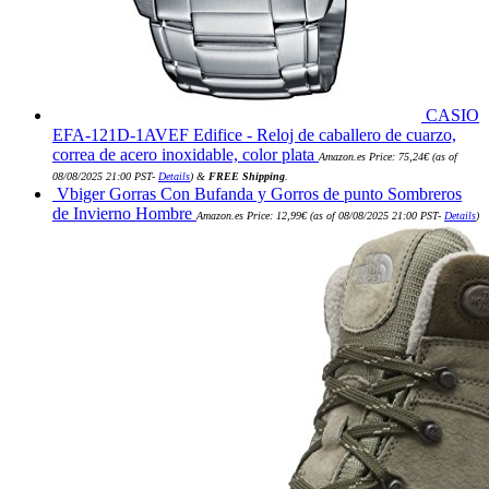
CASIO
EFA-121D-1AVEF Edifice - Reloj de caballero de cuarzo,
correa de acero inoxidable, color plata
Amazon.es Price:
75,24
€
(as of
08/08/2025 21:00 PST-
Details
)
&
FREE Shipping
.
Vbiger Gorras Con Bufanda y Gorros de punto Sombreros
de Invierno Hombre
Amazon.es Price:
12,99
€
(as of 08/08/2025 21:00 PST-
Details
)