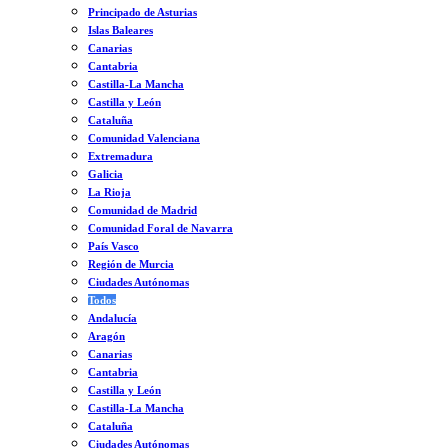
Principado de Asturias
Islas Baleares
Canarias
Cantabria
Castilla-La Mancha
Castilla y León
Cataluña
Comunidad Valenciana
Extremadura
Galicia
La Rioja
Comunidad de Madrid
Comunidad Foral de Navarra
País Vasco
Región de Murcia
Ciudades Autónomas
Todos
Andalucía
Aragón
Canarias
Cantabria
Castilla y León
Castilla-La Mancha
Cataluña
Ciudades Autónomas