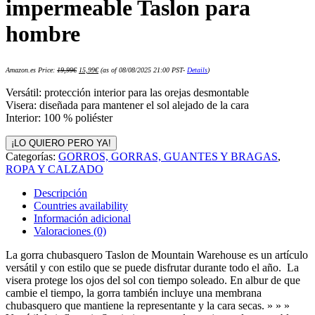
impermeable Taslon para
hombre
El
El
Amazon.es Price:
19,99
€
15,99
€
(as of 08/08/2025 21:00 PST-
Details
)
precio
precio
original
actual
era:
es:
Versátil: protección interior para las orejas desmontable
19,99€.
15,99€.
Visera: diseñada para mantener el sol alejado de la cara
Interior: 100 % poliéster
¡LO QUIERO PERO YA!
Categorías:
GORROS, GORRAS, GUANTES Y BRAGAS
,
ROPA Y CALZADO
Descripción
Countries availability
Información adicional
Valoraciones (0)
La gorra chubasquero Taslon de Mountain Warehouse es un artículo
versátil y con estilo que se puede disfrutar durante todo el año. La
visera protege los ojos del sol con tiempo soleado. En albur de que
cambie el tiempo, la gorra también incluye una membrana
chubasquero que mantiene la representante y la cara secas. » » »