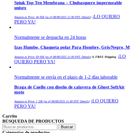
Spiuk Top Ten Membrana – Chubasquero impermeable
unisex
¡LO QUIERO
Amazon.es Price:
46,95
€
(as of 08/08/2025 21:00 PST-
Details
)
PERO YA!
Normalmente se despacha en 24 horas
Izas Humbo, Chaqueta polar Para Hombre, Gris/Negro, M
¡LO
Amazon.es Price:
69,95
€
(as of 08/08/2025 21:00 PST-
Details
)
&
FREE Shipping
.
QUIERO PERO YA!
Normalmente se envía en el plazo de 1-2 días laborable
Braga de Cuello con diseño de calavera de Ghost SoftAir
moto
¡LO QUIERO
Amazon.es Price:
1,20
€
(as of 08/08/2025 21:00 PST-
Details
)
PERO YA!
Carrito
BÚSQUEDA DE PRODUCTOS
Buscar
Buscar
por:
Categorías de productos