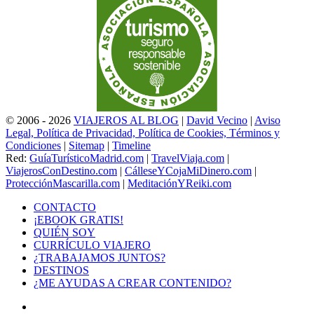
© 2006 - 2026
VIAJEROS AL BLOG
|
David Vecino
|
Aviso
Legal, Política de Privacidad, Política de Cookies, Términos y
Condiciones
|
Sitemap
|
Timeline
Red:
GuíaTurísticoMadrid.com
|
TravelViaja.com
|
ViajerosConDestino.com
|
CálleseYCojaMiDinero.com
|
ProtecciónMascarilla.com
|
MeditaciónYReiki.com
CONTACTO
¡EBOOK GRATIS!
QUIÉN SOY
CURRÍCULO VIAJERO
¿TRABAJAMOS JUNTOS?
DESTINOS
¿ME AYUDAS A CREAR CONTENIDO?
Facebook