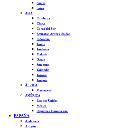
Suecia
Suiza
ASIA
Camboya
China
Corea del Sur
Emiratos Árabes Unidos
Indonesia
Japón
Jordania
Malasia
Qatar
Singapur
Tailandia
Taiwán
Turquía
ÁFRICA
Marruecos
AMÉRICA
Estados Unidos
México
República Dominicana
ESPAÑA
Andalucía
Aragón