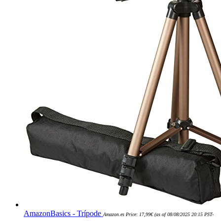
AmazonBasics - Trípode
Amazon.es Price:
17,99
€
(as of 08/08/2025 20:15 PST-