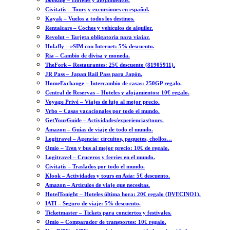
Booking – Hoteles y alojamientos.
Civitatis – Tours y excursiones en español.
Kayak – Vuelos a todos los destinos.
Rentalcars – Coches y vehículos de alquiler.
Revolut – Tarjeta obligatoria para viajar.
Holafly – eSIM con Internet: 5% descuento.
Ria – Cambio de divisa y moneda.
TheFork – Restaurantes: 25€ descuento (81905911).
JR Pass – Japan Rail Pass para Japón.
HomeExchange – Intercambio de casas: 250GP regalo.
Central de Reservas – Hoteles y alojamientos: 10€ regalo.
Voyage Privé – Viajes de lujo al mejor precio.
Vrbo – Casas vacacionales por todo el mundo.
GetYourGuide – Actividades/experiencias/tours.
Amazon – Guías de viaje de todo el mundo.
Logitravel – Agencia: circuitos, paquetes, chollos…
Omio – Tren y bus al mejor precio: 10€ de regalo.
Logitravel – Cruceros y ferries en el mundo.
Civitatis – Traslados por todo el mundo.
Klook – Actividades y tours en Asia: 5€ descuento.
Amazon – Artículos de viaje que necesitas.
HotelTonight – Hoteles última hora: 20€ regalo (DVECINO1).
IATI – Seguro de viaje: 5% descuento.
Ticketmaster – Tickets para conciertos y festivales.
Omio – Comparador de transportes: 10€ regalo.