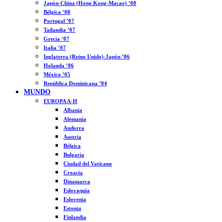
Japón-China (Hong Kong-Macao) ’08
Bélgica ’08
Portugal ’07
Tailandia ’07
Grecia ’07
Italia ’07
Inglaterra (Reino Unido)-Japón ’06
Holanda ’06
México ’05
República Dominicana ’04
MUNDO
EUROPA A-H
Albania
Alemania
Andorra
Austria
Bélgica
Bulgaria
Ciudad del Vaticano
Croacia
Dinamarca
Eslovaquia
Eslovenia
Estonia
Finlandia