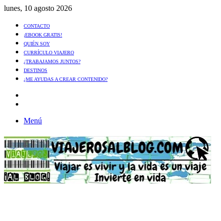
lunes, 10 agosto 2026
CONTACTO
¡EBOOK GRATIS!
QUIÉN SOY
CURRÍCULO VIAJERO
¿TRABAJAMOS JUNTOS?
DESTINOS
¿ME AYUDAS A CREAR CONTENIDO?
Artículo
al
Buscar
azar
Menú