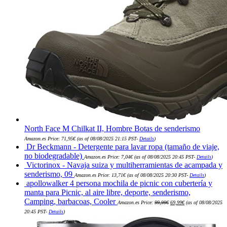
North Face M Chilkat II, Hombre Botas de senderismo
Amazon.es Price:
71,95
€
(as of 08/08/2025 21:15 PST-
Details
)
Dr Beckmann - Detergente para lavar ropa (tamaño de viaje,
no biodegradable)
Amazon.es Price:
7,04
€
(as of 08/08/2025 20:45 PST-
Details
)
Victorinox - Navaja suiza y multiherramientas de acampada y
senderismo, 09
Amazon.es Price:
13,71
€
(as of 08/08/2025 20:30 PST-
Details
)
apollowalker 4 persona mochila de picnic con cubertería y
manta para Picnic, al aire libre, deporte, senderismo,
El
El
Camping, barbacoas, Cooler
Amazon.es Price:
99,99
€
69,99
€
(as of 08/08/2025
precio
precio
original
actual
20:45 PST-
Details
)
era:
es:
99,99€.
69,99€.