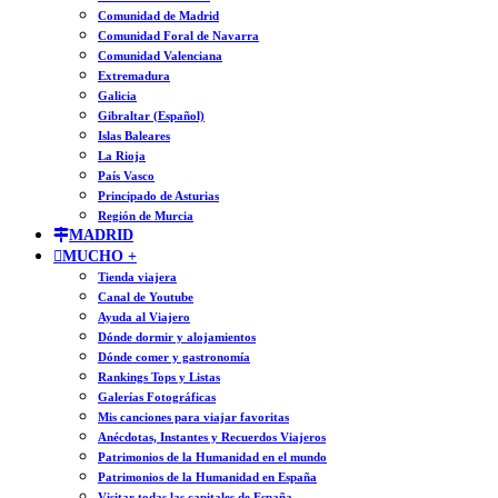
Comunidad de Madrid
Comunidad Foral de Navarra
Comunidad Valenciana
Extremadura
Galicia
Gibraltar (Español)
Islas Baleares
La Rioja
País Vasco
Principado de Asturias
Región de Murcia
MADRID
MUCHO +
Tienda viajera
Canal de Youtube
Ayuda al Viajero
Dónde dormir y alojamientos
Dónde comer y gastronomía
Rankings Tops y Listas
Galerías Fotográficas
Mis canciones para viajar favoritas
Anécdotas, Instantes y Recuerdos Viajeros
Patrimonios de la Humanidad en el mundo
Patrimonios de la Humanidad en España
Visitar todas las capitales de España