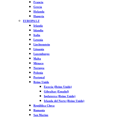
Francia
Grecia
Holanda
Hungría
EUROPA I-Z
Irlanda
Islandia
Italia
Letonia
Liechtenstein
Lituania
Luxemburgo
Malta
Mónaco
Noruega
Polonia
Portugal
Reino Unido
Escocia (Reino Unido)
Gibraltar (Español)
Inglaterra (Reino Unido)
Irlanda del Norte (Reino Unido)
República Checa
Rumanía
San Marino