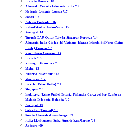
Francia-Mónaco ’18
Alemania-Croacia-Eslovenia-Italia ’17
Holanda-Lituania-Letonia ’17
Japón ’16
Polonia-Finlandia ’16
Italia-Estados Unidos-Suiza ’15
Portugal ’14
Turquía-EAU-Qatar-Taiwán-Singapur-Noruega ’14
Alemania-Italia-Ciudad del Vaticano-Irlanda-Irlanda del Norte (Reino
Unido)-Francia ’14
Rep. Checa-Alemania ’13
Francia ’13
Noruega-Dinamarca ’13
Malta ’13
Hungría-Eslovaquia ’12
Marruecos ’12
Escocia (Reino Unido) ’11
Singapur ’10
Inglaterra (Reino Unido)-Estonia-Finlandia-Corea del Sur-Camboya-
Malasia-Indonesia-Holanda ’10
Portugal ’10
Gibraltar (Español) ’10
Suecia-Alemania-Luxemburgo ’09
Italia-Liechtenstein-Suiza-Austria-San Marino ’09
Andorra ’09