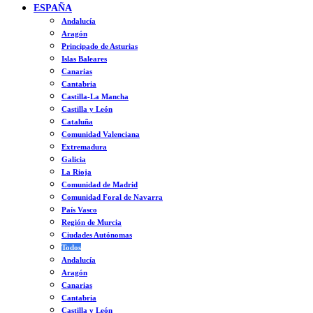
ESPAÑA
Andalucía
Aragón
Principado de Asturias
Islas Baleares
Canarias
Cantabria
Castilla-La Mancha
Castilla y León
Cataluña
Comunidad Valenciana
Extremadura
Galicia
La Rioja
Comunidad de Madrid
Comunidad Foral de Navarra
País Vasco
Región de Murcia
Ciudades Autónomas
Todos
Andalucía
Aragón
Canarias
Cantabria
Castilla y León