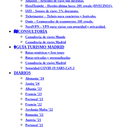
Amazon – Artículos de viaje que necesitas.
HotelTonight – Hoteles última hora: 20€ regalo (DVECINO1).
IATI – Seguro de viaje: 5% descuento.
Ticketmaster – Tickets para conciertos y festivales.
Omio – Comparador de transportes: 10€ regalo.
NordVPN – VPN para viajar con seguridad y privacidad.
CONSULTORÍA
Consultoría de viajes Mundo
Consultoría de viajes Madrid
GUÍA TURISMO MADRID
Rutas genéricas y free tours
Rutas privadas y personalizadas
Consultoría de viajes Madrid
Seguridad COVID-19 SARS-CoV-2
DIARIOS
Alemania ’24
Japón ’24
Albania ’23
Francia ’23
Portugal ’23
Francia ’22
Jordania-Malta ’22
Rumanía ’22
Austria ’21
Portugal ’21