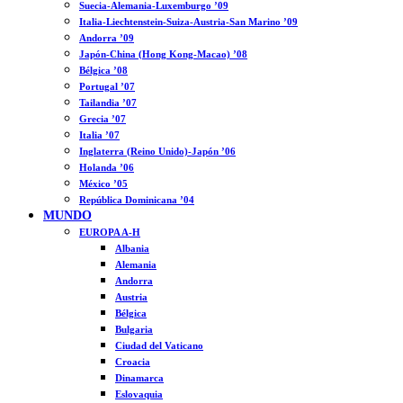
Suecia-Alemania-Luxemburgo ’09
Italia-Liechtenstein-Suiza-Austria-San Marino ’09
Andorra ’09
Japón-China (Hong Kong-Macao) ’08
Bélgica ’08
Portugal ’07
Tailandia ’07
Grecia ’07
Italia ’07
Inglaterra (Reino Unido)-Japón ’06
Holanda ’06
México ’05
República Dominicana ’04
MUNDO
EUROPA A-H
Albania
Alemania
Andorra
Austria
Bélgica
Bulgaria
Ciudad del Vaticano
Croacia
Dinamarca
Eslovaquia