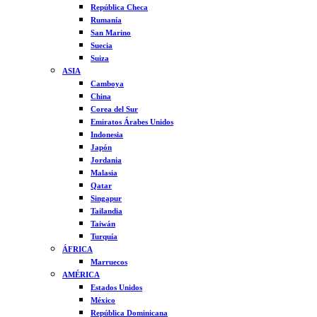
República Checa
Rumanía
San Marino
Suecia
Suiza
ASIA
Camboya
China
Corea del Sur
Emiratos Árabes Unidos
Indonesia
Japón
Jordania
Malasia
Qatar
Singapur
Tailandia
Taiwán
Turquía
ÁFRICA
Marruecos
AMÉRICA
Estados Unidos
México
República Dominicana