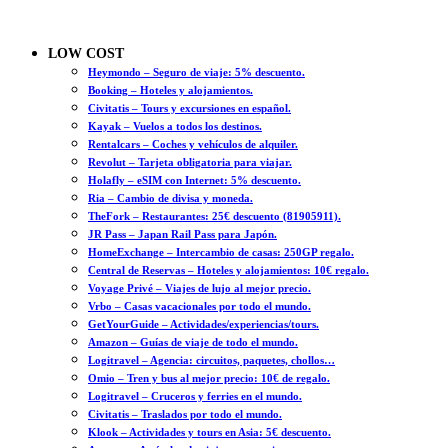
LOW COST
Heymondo – Seguro de viaje: 5% descuento.
Booking – Hoteles y alojamientos.
Civitatis – Tours y excursiones en español.
Kayak – Vuelos a todos los destinos.
Rentalcars – Coches y vehículos de alquiler.
Revolut – Tarjeta obligatoria para viajar.
Holafly – eSIM con Internet: 5% descuento.
Ria – Cambio de divisa y moneda.
TheFork – Restaurantes: 25€ descuento (81905911).
JR Pass – Japan Rail Pass para Japón.
HomeExchange – Intercambio de casas: 250GP regalo.
Central de Reservas – Hoteles y alojamientos: 10€ regalo.
Voyage Privé – Viajes de lujo al mejor precio.
Vrbo – Casas vacacionales por todo el mundo.
GetYourGuide – Actividades/experiencias/tours.
Amazon – Guías de viaje de todo el mundo.
Logitravel – Agencia: circuitos, paquetes, chollos…
Omio – Tren y bus al mejor precio: 10€ de regalo.
Logitravel – Cruceros y ferries en el mundo.
Civitatis – Traslados por todo el mundo.
Klook – Actividades y tours en Asia: 5€ descuento.