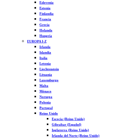
Eslovenia
Estonia
Finlandia
Francia
Grecia
Holanda
Hungría
EUROPA I-Z
Irlanda
Islandia
Italia
Letonia
Liechtenstein
Lituania
Luxemburgo
Malta
Mónaco
Noruega
Polonia
Portugal
Reino Unido
Escocia (Reino Unido)
Gibraltar (Español)
Inglaterra (Reino Unido)
Irlanda del Norte (Reino Unido)