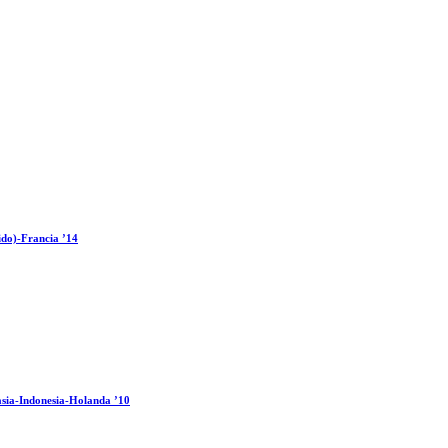
ido)-Francia ’14
sia-Indonesia-Holanda ’10