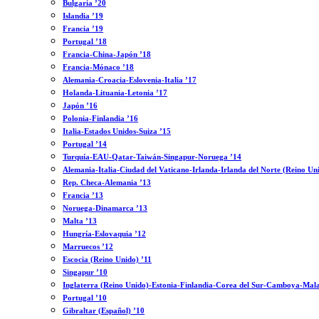
Bulgaria ’20
Islandia ’19
Francia ’19
Portugal ’18
Francia-China-Japón ’18
Francia-Mónaco ’18
Alemania-Croacia-Eslovenia-Italia ’17
Holanda-Lituania-Letonia ’17
Japón ’16
Polonia-Finlandia ’16
Italia-Estados Unidos-Suiza ’15
Portugal ’14
Turquía-EAU-Qatar-Taiwán-Singapur-Noruega ’14
Alemania-Italia-Ciudad del Vaticano-Irlanda-Irlanda del Norte (Reino Un
Rep. Checa-Alemania ’13
Francia ’13
Noruega-Dinamarca ’13
Malta ’13
Hungría-Eslovaquia ’12
Marruecos ’12
Escocia (Reino Unido) ’11
Singapur ’10
Inglaterra (Reino Unido)-Estonia-Finlandia-Corea del Sur-Camboya-Mala
Portugal ’10
Gibraltar (Español) ’10