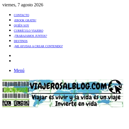
viernes, 7 agosto 2026
CONTACTO
¡EBOOK GRATIS!
QUIÉN SOY
CURRÍCULO VIAJERO
¿TRABAJAMOS JUNTOS?
DESTINOS
¿ME AYUDAS A CREAR CONTENIDO?
Artículo
al
Buscar
azar
Menú