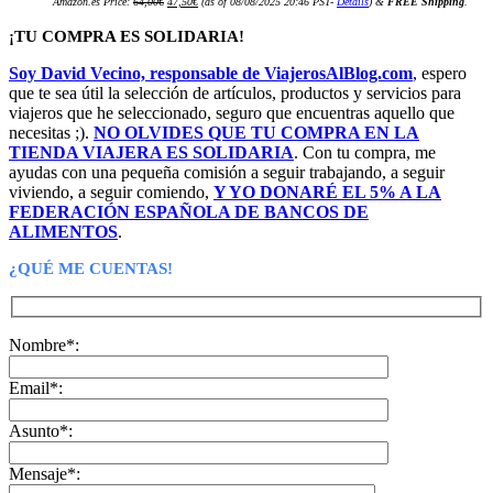
Amazon.es Price:
64,00
€
47,50
€
(as of 08/08/2025 20:46 PST-
Details
)
&
FREE Shipping
.
precio
precio
original
actual
era:
es:
¡TU COMPRA ES SOLIDARIA!
64,00€.
47,50€.
Soy David Vecino, responsable de ViajerosAlBlog.com
, espero
que te sea útil la selección de artículos, productos y servicios para
viajeros que he seleccionado, seguro que encuentras aquello que
necesitas ;).
NO OLVIDES QUE TU COMPRA EN LA
TIENDA VIAJERA ES SOLIDARIA
. Con tu compra, me
ayudas con una pequeña comisión a seguir trabajando, a seguir
viviendo, a seguir comiendo,
Y YO DONARÉ EL 5% A LA
FEDERACIÓN ESPAÑOLA DE BANCOS DE
ALIMENTOS
.
¿QUÉ ME CUENTAS!
Nombre*:
Email*:
Asunto*:
Mensaje*: