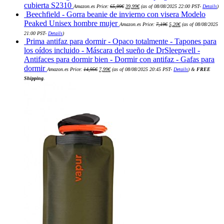
El
El
cubierta S2310
Amazon.es Price:
65,99
€
39,99
€
(as of 08/08/2025 22:00 PST-
Details
)
precio
precio
Beechfield - Gorra beanie de invierno con visera Modelo
original
actual
era:
es:
El
El
Peaked Unisex hombre mujer
Amazon.es Price:
7,19
€
5,20
€
(as of 08/08/2025
65,99€.
39,99€.
precio
precio
original
actual
21:00 PST-
Details
)
era:
es:
Prima antifaz para dormir - Opaco totalmente - Tapones para
7,19€.
5,20€.
los oídos incluido - Máscara del sueño de DrSleepwell -
Antifaces para dormir bien - Dormir con antifaz - Gafas para
El
El
dormir
Amazon.es Price:
14,95
€
7,99
€
(as of 08/08/2025 20:45 PST-
Details
)
&
FREE
precio
precio
original
actual
Shipping
.
era:
es:
14,95€.
7,99€.