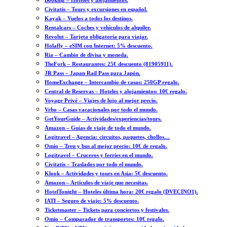
Booking – Hoteles y alojamientos.
Civitatis – Tours y excursiones en español.
Kayak – Vuelos a todos los destinos.
Rentalcars – Coches y vehículos de alquiler.
Revolut – Tarjeta obligatoria para viajar.
Holafly – eSIM con Internet: 5% descuento.
Ria – Cambio de divisa y moneda.
TheFork – Restaurantes: 25€ descuento (81905911).
JR Pass – Japan Rail Pass para Japón.
HomeExchange – Intercambio de casas: 250GP regalo.
Central de Reservas – Hoteles y alojamientos: 10€ regalo.
Voyage Privé – Viajes de lujo al mejor precio.
Vrbo – Casas vacacionales por todo el mundo.
GetYourGuide – Actividades/experiencias/tours.
Amazon – Guías de viaje de todo el mundo.
Logitravel – Agencia: circuitos, paquetes, chollos…
Omio – Tren y bus al mejor precio: 10€ de regalo.
Logitravel – Cruceros y ferries en el mundo.
Civitatis – Traslados por todo el mundo.
Klook – Actividades y tours en Asia: 5€ descuento.
Amazon – Artículos de viaje que necesitas.
HotelTonight – Hoteles última hora: 20€ regalo (DVECINO1).
IATI – Seguro de viaje: 5% descuento.
Ticketmaster – Tickets para conciertos y festivales.
Omio – Comparador de transportes: 10€ regalo.