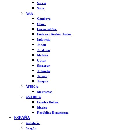
Suecia
Suiza
ASIA
Camboya
China
Corea del Sur
Emiratos Árabes Unidos
Indonesia
Japón
Jordania
Malasia
Qatar
Singapur
Tailandia
Taiwán
Turquía
ÁFRICA
Marruecos
AMÉRICA
Estados Unidos
México
República Dominicana
ESPAÑA
Andalucía
Aragón