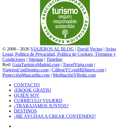
© 2006 - 2026
VIAJEROS AL BLOG
|
David Vecino
|
Aviso
Legal, Política de Privacidad, Política de Cookies, Términos y
Condiciones
|
Sitemap
|
Timeline
Red:
GuíaTurísticoMadrid.com
|
TravelViaja.com
|
ViajerosConDestino.com
|
CálleseYCojaMiDinero.com
|
ProtecciónMascarilla.com
|
MeditaciónYReiki.com
CONTACTO
¡EBOOK GRATIS!
QUIÉN SOY
CURRÍCULO VIAJERO
¿TRABAJAMOS JUNTOS?
DESTINOS
¿ME AYUDAS A CREAR CONTENIDO?
Facebook