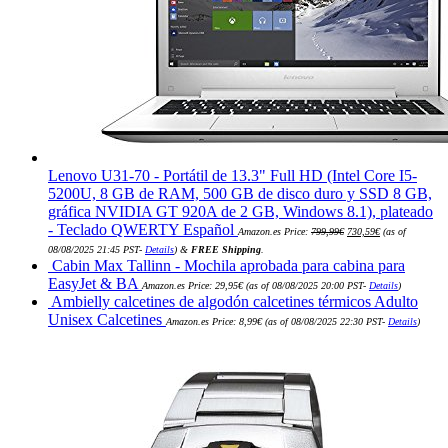
Lenovo U31-70 - Portátil de 13.3" Full HD (Intel Core I5-
5200U, 8 GB de RAM, 500 GB de disco duro y SSD 8 GB,
gráfica NVIDIA GT 920A de 2 GB, Windows 8.1), plateado
El
El
- Teclado QWERTY Español
Amazon.es Price:
799,99
€
730,59
€
(as of
precio
precio
original
actual
08/08/2025 21:45 PST-
Details
)
&
FREE Shipping
.
era:
es:
Cabin Max Tallinn - Mochila aprobada para cabina para
799,99€.
730,59€.
EasyJet & BA
Amazon.es Price:
29,95
€
(as of 08/08/2025 20:00 PST-
Details
)
Ambielly calcetines de algodón calcetines térmicos Adulto
Unisex Calcetines
Amazon.es Price:
8,99
€
(as of 08/08/2025 22:30 PST-
Details
)