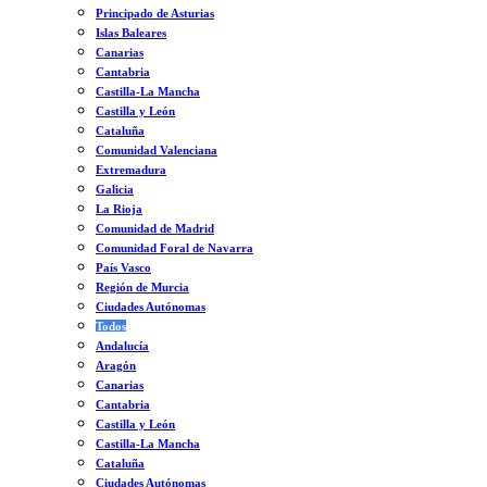
Principado de Asturias
Islas Baleares
Canarias
Cantabria
Castilla-La Mancha
Castilla y León
Cataluña
Comunidad Valenciana
Extremadura
Galicia
La Rioja
Comunidad de Madrid
Comunidad Foral de Navarra
País Vasco
Región de Murcia
Ciudades Autónomas
Todos
Andalucía
Aragón
Canarias
Cantabria
Castilla y León
Castilla-La Mancha
Cataluña
Ciudades Autónomas