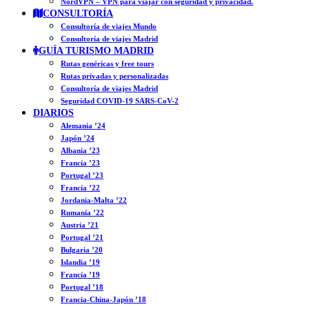
NordVPN – VPN para viajar con seguridad y privacidad.
CONSULTORÍA
Consultoría de viajes Mundo
Consultoría de viajes Madrid
GUÍA TURISMO MADRID
Rutas genéricas y free tours
Rutas privadas y personalizadas
Consultoría de viajes Madrid
Seguridad COVID-19 SARS-CoV-2
DIARIOS
Alemania ’24
Japón ’24
Albania ’23
Francia ’23
Portugal ’23
Francia ’22
Jordania-Malta ’22
Rumanía ’22
Austria ’21
Portugal ’21
Bulgaria ’20
Islandia ’19
Francia ’19
Portugal ’18
Francia-China-Japón ’18