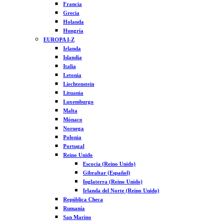
Francia
Grecia
Holanda
Hungría
EUROPA I-Z
Irlanda
Islandia
Italia
Letonia
Liechtenstein
Lituania
Luxemburgo
Malta
Mónaco
Noruega
Polonia
Portugal
Reino Unido
Escocia (Reino Unido)
Gibraltar (Español)
Inglaterra (Reino Unido)
Irlanda del Norte (Reino Unido)
República Checa
Rumanía
San Marino