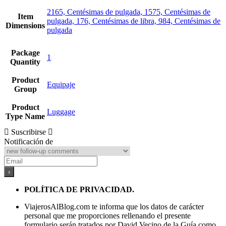
2165, Centésimas de pulgada, 1575, Centésimas de
Item
pulgada, 176, Centésimas de libra, 984, Centésimas de
Dimensions
pulgada
Package
1
Quantity
Product
Equipaje
Group
Product
Luggage
Type Name
Suscribirse
Notificación de
POLÍTICA DE PRIVACIDAD.
ViajerosAlBlog.com te informa que los datos de carácter
personal que me proporciones rellenando el presente
formulario serán tratados por David Vecino de la Guía como