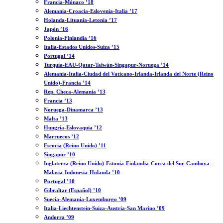
Francia-Mónaco ’18
Alemania-Croacia-Eslovenia-Italia ’17
Holanda-Lituania-Letonia ’17
Japón ’16
Polonia-Finlandia ’16
Italia-Estados Unidos-Suiza ’15
Portugal ’14
Turquía-EAU-Qatar-Taiwán-Singapur-Noruega ’14
Alemania-Italia-Ciudad del Vaticano-Irlanda-Irlanda del Norte (Reino
Unido)-Francia ’14
Rep. Checa-Alemania ’13
Francia ’13
Noruega-Dinamarca ’13
Malta ’13
Hungría-Eslovaquia ’12
Marruecos ’12
Escocia (Reino Unido) ’11
Singapur ’10
Inglaterra (Reino Unido)-Estonia-Finlandia-Corea del Sur-Camboya-
Malasia-Indonesia-Holanda ’10
Portugal ’10
Gibraltar (Español) ’10
Suecia-Alemania-Luxemburgo ’09
Italia-Liechtenstein-Suiza-Austria-San Marino ’09
Andorra ’09