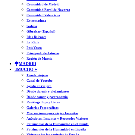
Comunidad de Madrid
Comunidad Foral de Navarra
Comunidad Valenciana
Extremadura
Galicia
Gibraltar (Español)
Islas Baleares
La Rioja
País Vasco
Principado de Asturias
Región de Murcia
MADRID
MUCHO +
Tienda viajera
Canal de Youtube
Ayuda al Viajero
Dónde dormir y alojamientos
Dónde comer y gastronomía
Rankings Tops y Listas
Galerías Fotográficas
Mis canciones para viajar favoritas
Anécdotas, Instantes y Recuerdos Viajeros
Patrimonios de la Humanidad en el mundo
Patrimonios de la Humanidad en España
Visitar todas las capitales de España