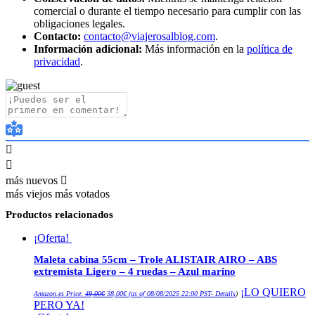
comercial o durante el tiempo necesario para cumplir con las
obligaciones legales.
Contacto:
contacto@viajerosalblog.com
.
Información adicional:
Más información en la
política de
privacidad
.
más nuevos
más viejos
más votados
Productos relacionados
¡Oferta!
Maleta cabina 55cm – Trole ALISTAIR AIRO – ABS
extremista Ligero – 4 ruedas – Azul marino
El
El
¡LO QUIERO
Amazon.es Price:
49,00
€
38,00
€
(as of 08/08/2025 22:00 PST-
Details
)
precio
precio
PERO YA!
original
actual
era:
es: