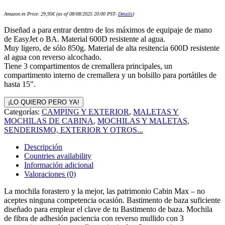
Amazon.es Price:
29,95
€
(as of 08/08/2025 20:00 PST-
Details
)
Diseñad a para entrar dentro de los máximos de equipaje de mano
de EasyJet o BA. Material 600D resistente al agua.
Muy ligero, de sólo 850g. Material de alta resitencia 600D resistente
al agua con reverso alcochado.
Tiene 3 compartimentos de cremallera principales, un
compartimento interno de cremallera y un bolsillo para portátiles de
hasta 15″.
¡LO QUIERO PERO YA!
Categorías:
CAMPING Y EXTERIOR
,
MALETAS Y
MOCHILAS DE CABINA
,
MOCHILAS Y MALETAS
,
SENDERISMO, EXTERIOR Y OTROS...
Descripción
Countries availability
Información adicional
Valoraciones (0)
La mochila forastero y la mejor, las patrimonio Cabin Max – no
aceptes ninguna competencia ocasión. Bastimento de baza suficiente
diseñado para emplear el clave de tu Bastimento de baza. Mochila
de fibra de adhesión paciencia con reverso mullido con 3