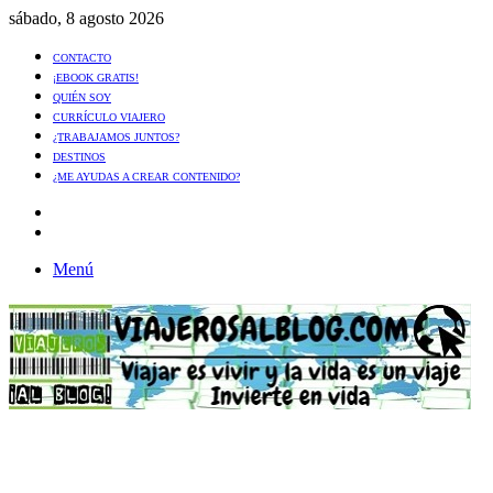
sábado, 8 agosto 2026
CONTACTO
¡EBOOK GRATIS!
QUIÉN SOY
CURRÍCULO VIAJERO
¿TRABAJAMOS JUNTOS?
DESTINOS
¿ME AYUDAS A CREAR CONTENIDO?
Artículo
al
Buscar
azar
Menú