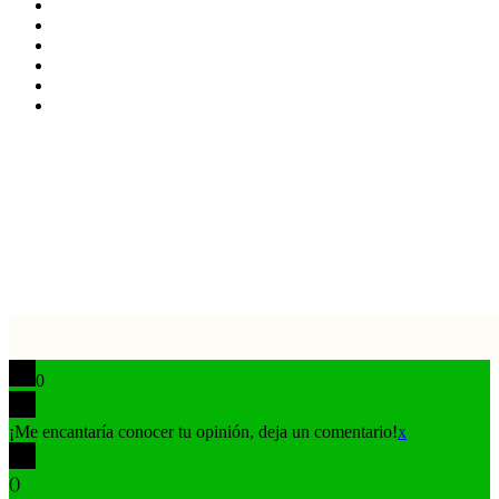
X
LinkedIn
YouTube
Instagram
TikTok
Buy
Me
Botón
a
volver
Coffee
arriba
0
¡Me encantaría conocer tu opinión, deja un comentario!
x
(
)