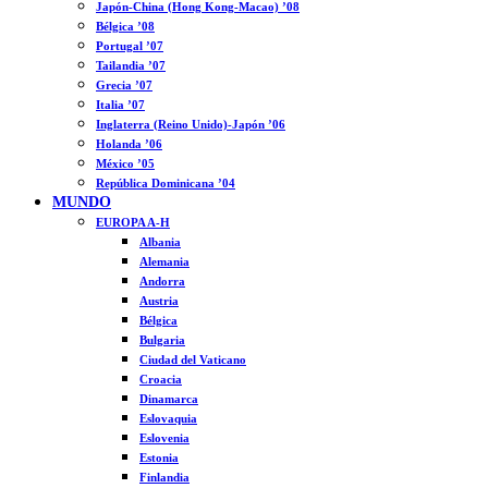
Japón-China (Hong Kong-Macao) ’08
Bélgica ’08
Portugal ’07
Tailandia ’07
Grecia ’07
Italia ’07
Inglaterra (Reino Unido)-Japón ’06
Holanda ’06
México ’05
República Dominicana ’04
MUNDO
EUROPA A-H
Albania
Alemania
Andorra
Austria
Bélgica
Bulgaria
Ciudad del Vaticano
Croacia
Dinamarca
Eslovaquia
Eslovenia
Estonia
Finlandia