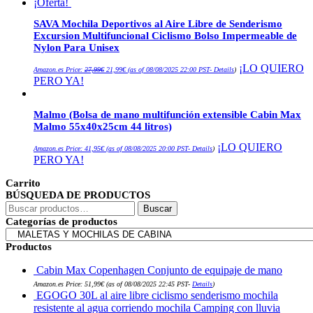
¡Oferta!
49,00€.
38,00€.
SAVA Mochila Deportivos al Aire Libre de Senderismo
Excursion Multifuncional Ciclismo Bolso Impermeable de
Nylon Para Unisex
El
El
¡LO QUIERO
Amazon.es Price:
27,99
€
21,99
€
(as of 08/08/2025 22:00 PST-
Details
)
precio
precio
PERO YA!
original
actual
era:
es:
27,99€.
21,99€.
Malmo (Bolsa de mano multifunción extensible Cabin Max
Malmo 55x40x25cm 44 litros)
¡LO QUIERO
Amazon.es Price:
41,95
€
(as of 08/08/2025 20:00 PST-
Details
)
PERO YA!
Carrito
BÚSQUEDA DE PRODUCTOS
Buscar
Buscar
por:
Categorías de productos
Productos
Cabin Max Copenhagen Conjunto de equipaje de mano
Amazon.es Price:
51,99
€
(as of 08/08/2025 22:45 PST-
Details
)
EGOGO 30L al aire libre ciclismo senderismo mochila
resistente al agua corriendo mochila Camping con lluvia