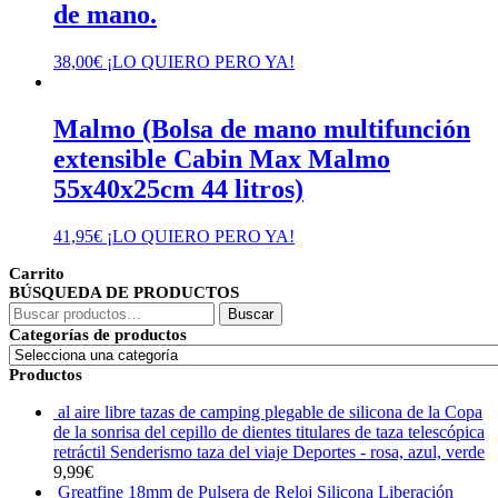
de mano.
38,00
€
¡LO QUIERO PERO YA!
Malmo (Bolsa de mano multifunción
extensible Cabin Max Malmo
55x40x25cm 44 litros)
41,95
€
¡LO QUIERO PERO YA!
Carrito
BÚSQUEDA DE PRODUCTOS
Buscar
Buscar
por:
Categorías de productos
Productos
al aire libre tazas de camping plegable de silicona de la Copa
de la sonrisa del cepillo de dientes titulares de taza telescópica
retráctil Senderismo taza del viaje Deportes - rosa, azul, verde
9,99
€
Greatfine 18mm de Pulsera de Reloj Silicona Liberación