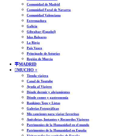
Comunidad de Madrid
Comunidad Foral de Navarra
Comunidad Valenciana
Extremadura
Galicia
Gibraltar (Español)
Islas Baleares
La Rioja
País Vasco
Principado de Asturias
Región de Murcia
MADRID
MUCHO +
Tienda viajera
Canal de Youtube
Ayuda al Viajero
Dónde dormir y alojamientos
Dónde comer y gastronomía
Rankings Tops y Listas
Galerías Fotográficas
Mis canciones para viajar favoritas
Anécdotas, Instantes y Recuerdos Viajeros
Patrimonios de la Humanidad en el mundo
Patrimonios de la Humanidad en España
Visitar todas las capitales de España