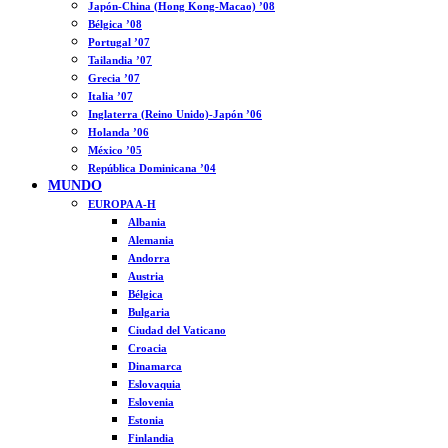
Japón-China (Hong Kong-Macao) ’08
Bélgica ’08
Portugal ’07
Tailandia ’07
Grecia ’07
Italia ’07
Inglaterra (Reino Unido)-Japón ’06
Holanda ’06
México ’05
República Dominicana ’04
MUNDO
EUROPA A-H
Albania
Alemania
Andorra
Austria
Bélgica
Bulgaria
Ciudad del Vaticano
Croacia
Dinamarca
Eslovaquia
Eslovenia
Estonia
Finlandia