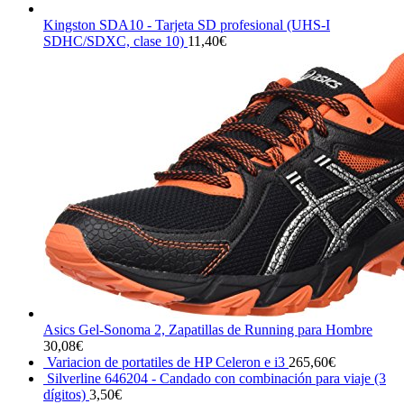
Kingston SDA10 - Tarjeta SD profesional (UHS-I
SDHC/SDXC, clase 10)
11,40
€
Asics Gel-Sonoma 2, Zapatillas de Running para Hombre
30,08
€
Variacion de portatiles de HP Celeron e i3
265,60
€
Silverline 646204 - Candado con combinación para viaje (3
dígitos)
3,50
€