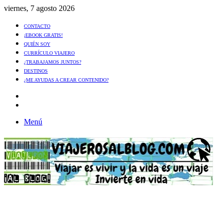
viernes, 7 agosto 2026
CONTACTO
¡EBOOK GRATIS!
QUIÉN SOY
CURRÍCULO VIAJERO
¿TRABAJAMOS JUNTOS?
DESTINOS
¿ME AYUDAS A CREAR CONTENIDO?
Artículo
al
Buscar
azar
Menú