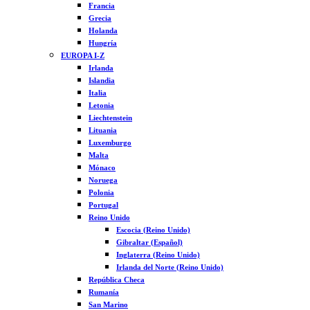
Francia
Grecia
Holanda
Hungría
EUROPA I-Z
Irlanda
Islandia
Italia
Letonia
Liechtenstein
Lituania
Luxemburgo
Malta
Mónaco
Noruega
Polonia
Portugal
Reino Unido
Escocia (Reino Unido)
Gibraltar (Español)
Inglaterra (Reino Unido)
Irlanda del Norte (Reino Unido)
República Checa
Rumanía
San Marino