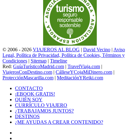
© 2006 - 2026
VIAJEROS AL BLOG
|
David Vecino
|
Aviso
Legal, Política de Privacidad, Política de Cookies, Términos y
Condiciones
|
Sitemap
|
Timeline
Red:
GuíaTurísticoMadrid.com
|
TravelViaja.com
|
ViajerosConDestino.com
|
CálleseYCojaMiDinero.com
|
ProtecciónMascarilla.com
|
MeditaciónYReiki.com
CONTACTO
¡EBOOK GRATIS!
QUIÉN SOY
CURRÍCULO VIAJERO
¿TRABAJAMOS JUNTOS?
DESTINOS
¿ME AYUDAS A CREAR CONTENIDO?
Facebook
X