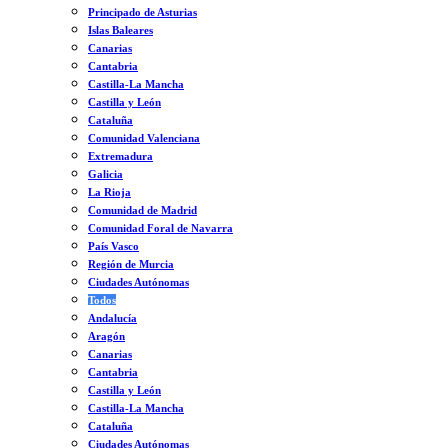
Principado de Asturias
Islas Baleares
Canarias
Cantabria
Castilla-La Mancha
Castilla y León
Cataluña
Comunidad Valenciana
Extremadura
Galicia
La Rioja
Comunidad de Madrid
Comunidad Foral de Navarra
País Vasco
Región de Murcia
Ciudades Autónomas
Todos
Andalucía
Aragón
Canarias
Cantabria
Castilla y León
Castilla-La Mancha
Cataluña
Ciudades Autónomas