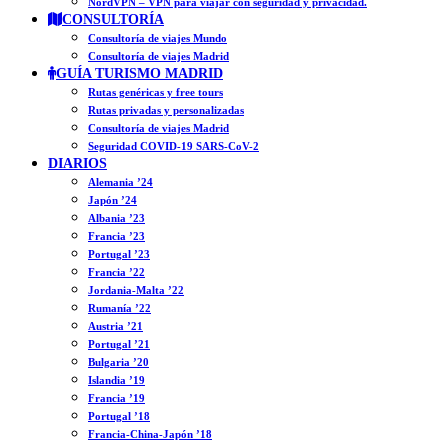
NordVPN – VPN para viajar con seguridad y privacidad.
CONSULTORÍA
Consultoría de viajes Mundo
Consultoría de viajes Madrid
GUÍA TURISMO MADRID
Rutas genéricas y free tours
Rutas privadas y personalizadas
Consultoría de viajes Madrid
Seguridad COVID-19 SARS-CoV-2
DIARIOS
Alemania ’24
Japón ’24
Albania ’23
Francia ’23
Portugal ’23
Francia ’22
Jordania-Malta ’22
Rumanía ’22
Austria ’21
Portugal ’21
Bulgaria ’20
Islandia ’19
Francia ’19
Portugal ’18
Francia-China-Japón ’18