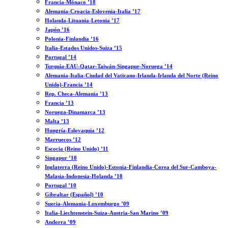
Francia-Mónaco ’18
Alemania-Croacia-Eslovenia-Italia ’17
Holanda-Lituania-Letonia ’17
Japón ’16
Polonia-Finlandia ’16
Italia-Estados Unidos-Suiza ’15
Portugal ’14
Turquía-EAU-Qatar-Taiwán-Singapur-Noruega ’14
Alemania-Italia-Ciudad del Vaticano-Irlanda-Irlanda del Norte (Reino
Unido)-Francia ’14
Rep. Checa-Alemania ’13
Francia ’13
Noruega-Dinamarca ’13
Malta ’13
Hungría-Eslovaquia ’12
Marruecos ’12
Escocia (Reino Unido) ’11
Singapur ’10
Inglaterra (Reino Unido)-Estonia-Finlandia-Corea del Sur-Camboya-
Malasia-Indonesia-Holanda ’10
Portugal ’10
Gibraltar (Español) ’10
Suecia-Alemania-Luxemburgo ’09
Italia-Liechtenstein-Suiza-Austria-San Marino ’09
Andorra ’09