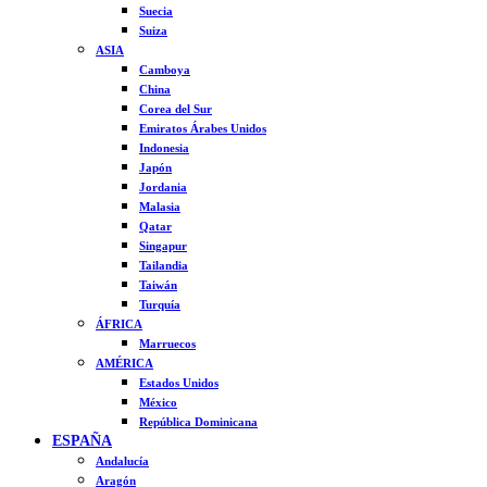
Suecia
Suiza
ASIA
Camboya
China
Corea del Sur
Emiratos Árabes Unidos
Indonesia
Japón
Jordania
Malasia
Qatar
Singapur
Tailandia
Taiwán
Turquía
ÁFRICA
Marruecos
AMÉRICA
Estados Unidos
México
República Dominicana
ESPAÑA
Andalucía
Aragón