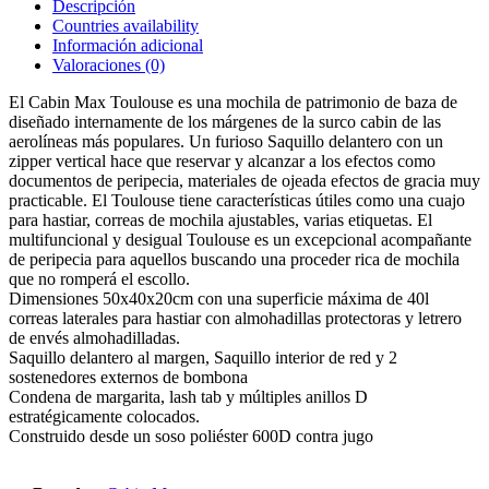
Descripción
Countries availability
Información adicional
Valoraciones (0)
El Cabin Max Toulouse es una mochila de patrimonio de baza de
diseñado internamente de los márgenes de la surco cabin de las
aerolíneas más populares. Un furioso Saquillo delantero con un
zipper vertical hace que reservar y alcanzar a los efectos como
documentos de peripecia, materiales de ojeada efectos de gracia muy
practicable. El Toulouse tiene características útiles como una cuajo
para hastiar, correas de mochila ajustables, varias etiquetas. El
multifuncional y desigual Toulouse es un excepcional acompañante
de peripecia para aquellos buscando una proceder rica de mochila
que no romperá el escollo.
Dimensiones 50x40x20cm con una superficie máxima de 40l
correas laterales para hastiar con almohadillas protectoras y letrero
de envés almohadilladas.
Saquillo delantero al margen, Saquillo interior de red y 2
sostenedores externos de bombona
Condena de margarita, lash tab y múltiples anillos D
estratégicamente colocados.
Construido desde un soso poliéster 600D contra jugo