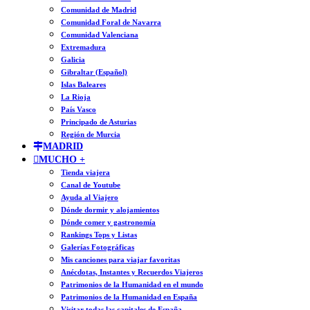
Comunidad de Madrid
Comunidad Foral de Navarra
Comunidad Valenciana
Extremadura
Galicia
Gibraltar (Español)
Islas Baleares
La Rioja
País Vasco
Principado de Asturias
Región de Murcia
MADRID
MUCHO +
Tienda viajera
Canal de Youtube
Ayuda al Viajero
Dónde dormir y alojamientos
Dónde comer y gastronomía
Rankings Tops y Listas
Galerías Fotográficas
Mis canciones para viajar favoritas
Anécdotas, Instantes y Recuerdos Viajeros
Patrimonios de la Humanidad en el mundo
Patrimonios de la Humanidad en España
Visitar todas las capitales de España