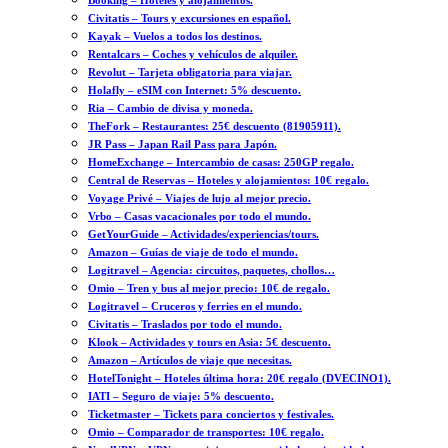
Booking – Hoteles y alojamientos.
Civitatis – Tours y excursiones en español.
Kayak – Vuelos a todos los destinos.
Rentalcars – Coches y vehículos de alquiler.
Revolut – Tarjeta obligatoria para viajar.
Holafly – eSIM con Internet: 5% descuento.
Ria – Cambio de divisa y moneda.
TheFork – Restaurantes: 25€ descuento (81905911).
JR Pass – Japan Rail Pass para Japón.
HomeExchange – Intercambio de casas: 250GP regalo.
Central de Reservas – Hoteles y alojamientos: 10€ regalo.
Voyage Privé – Viajes de lujo al mejor precio.
Vrbo – Casas vacacionales por todo el mundo.
GetYourGuide – Actividades/experiencias/tours.
Amazon – Guías de viaje de todo el mundo.
Logitravel – Agencia: circuitos, paquetes, chollos…
Omio – Tren y bus al mejor precio: 10€ de regalo.
Logitravel – Cruceros y ferries en el mundo.
Civitatis – Traslados por todo el mundo.
Klook – Actividades y tours en Asia: 5€ descuento.
Amazon – Artículos de viaje que necesitas.
HotelTonight – Hoteles última hora: 20€ regalo (DVECINO1).
IATI – Seguro de viaje: 5% descuento.
Ticketmaster – Tickets para conciertos y festivales.
Omio – Comparador de transportes: 10€ regalo.