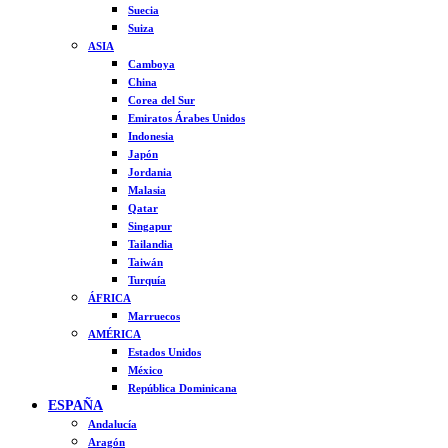
Suecia
Suiza
ASIA
Camboya
China
Corea del Sur
Emiratos Árabes Unidos
Indonesia
Japón
Jordania
Malasia
Qatar
Singapur
Tailandia
Taiwán
Turquía
ÁFRICA
Marruecos
AMÉRICA
Estados Unidos
México
República Dominicana
ESPAÑA
Andalucía
Aragón