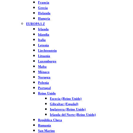
Francia
Grecia
Holanda
Hungría
EUROPA I-Z
Irlanda
Islandia
Italia
Letonia
Liechtenstein
Lituania
Luxemburgo
Malta
Mónaco
Noruega
Polonia
Portugal
Reino Unido
Escocia (Reino Unido)
Gibraltar (Español)
Inglaterra (Reino Unido)
Irlanda del Norte (Reino Unido)
República Checa
Rumanía
San Marino