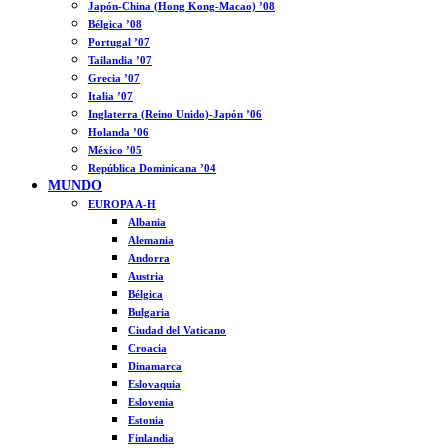
Japón-China (Hong Kong-Macao) ’08
Bélgica ’08
Portugal ’07
Tailandia ’07
Grecia ’07
Italia ’07
Inglaterra (Reino Unido)-Japón ’06
Holanda ’06
México ’05
República Dominicana ’04
MUNDO
EUROPA A-H
Albania
Alemania
Andorra
Austria
Bélgica
Bulgaria
Ciudad del Vaticano
Croacia
Dinamarca
Eslovaquia
Eslovenia
Estonia
Finlandia