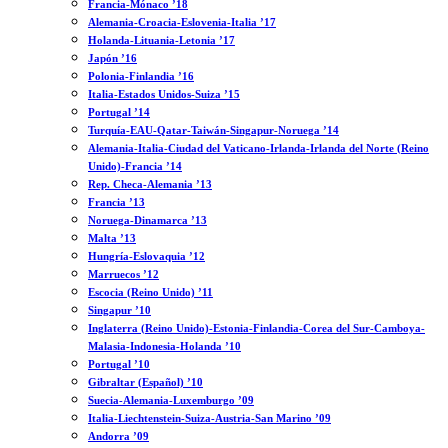
Francia-Mónaco ’18
Alemania-Croacia-Eslovenia-Italia ’17
Holanda-Lituania-Letonia ’17
Japón ’16
Polonia-Finlandia ’16
Italia-Estados Unidos-Suiza ’15
Portugal ’14
Turquía-EAU-Qatar-Taiwán-Singapur-Noruega ’14
Alemania-Italia-Ciudad del Vaticano-Irlanda-Irlanda del Norte (Reino
Unido)-Francia ’14
Rep. Checa-Alemania ’13
Francia ’13
Noruega-Dinamarca ’13
Malta ’13
Hungría-Eslovaquia ’12
Marruecos ’12
Escocia (Reino Unido) ’11
Singapur ’10
Inglaterra (Reino Unido)-Estonia-Finlandia-Corea del Sur-Camboya-
Malasia-Indonesia-Holanda ’10
Portugal ’10
Gibraltar (Español) ’10
Suecia-Alemania-Luxemburgo ’09
Italia-Liechtenstein-Suiza-Austria-San Marino ’09
Andorra ’09