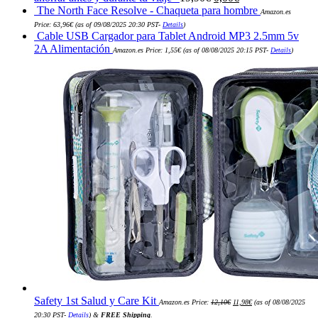
precio
precio
The North Face Resolve - Chaqueta para hombre
Amazon.es
original
actual
Price:
63,96
€
(as of 09/08/2025 20:30 PST-
Details
)
era:
es:
Cable USB Cargador para Tablet Android MP3 2.5mm 5v
19,90€.
0,00€.
2A Alimentación
Amazon.es Price:
1,55
€
(as of 08/08/2025 20:15 PST-
Details
)
El
El
Safety 1st Salud y Care Kit
Amazon.es Price:
12,10
€
11,98
€
(as of 08/08/2025
precio
precio
original
actual
20:30 PST-
Details
)
&
FREE Shipping
.