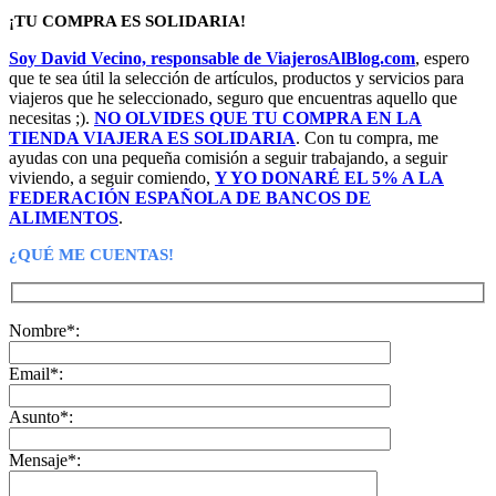
original
actual
era:
es:
¡TU COMPRA ES SOLIDARIA!
65,99€.
39,99€.
Soy David Vecino, responsable de ViajerosAlBlog.com
, espero
que te sea útil la selección de artículos, productos y servicios para
viajeros que he seleccionado, seguro que encuentras aquello que
necesitas ;).
NO OLVIDES QUE TU COMPRA EN LA
TIENDA VIAJERA ES SOLIDARIA
. Con tu compra, me
ayudas con una pequeña comisión a seguir trabajando, a seguir
viviendo, a seguir comiendo,
Y YO DONARÉ EL 5% A LA
FEDERACIÓN ESPAÑOLA DE BANCOS DE
ALIMENTOS
.
¿QUÉ ME CUENTAS!
Nombre*:
Email*:
Asunto*:
Mensaje*: