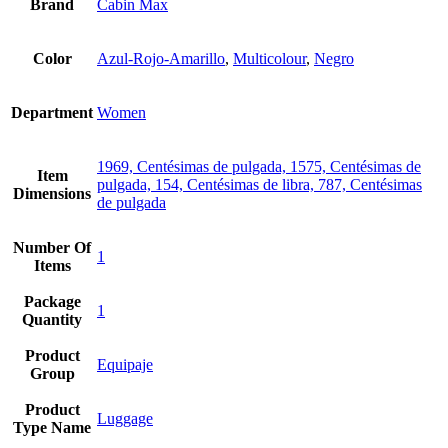
Brand
Cabin Max
Color
Azul-Rojo-Amarillo
,
Multicolour
,
Negro
Department
Women
1969, Centésimas de pulgada, 1575, Centésimas de
Item
pulgada, 154, Centésimas de libra, 787, Centésimas
Dimensions
de pulgada
Number Of
1
Items
Package
1
Quantity
Product
Equipaje
Group
Product
Luggage
Type Name