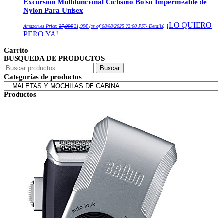
Excursion Multifuncional Ciclismo Bolso Impermeable de
Nylon Para Unisex
El
El
¡LO QUIERO
Amazon.es Price:
27,99
€
21,99
€
(as of 08/08/2025 22:00 PST-
Details
)
precio
precio
PERO YA!
original
actual
era:
es:
27,99€.
21,99€.
Carrito
BÚSQUEDA DE PRODUCTOS
Buscar
Buscar
por:
Categorías de productos
Productos