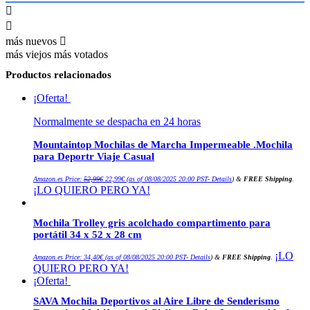
más nuevos
más viejos
más votados
Productos relacionados
¡Oferta!
Normalmente se despacha en 24 horas
Mountaintop Mochilas de Marcha Impermeable .Mochila
para Deportr Viaje Casual
El
El
Amazon.es Price:
52,99
€
22,99
€
(as of 08/08/2025 20:00 PST-
Details
)
&
FREE Shipping
.
precio
precio
¡LO QUIERO PERO YA!
original
actual
era:
es:
52,99€.
22,99€.
Mochila Trolley gris acolchado compartimento para
portátil 34 x 52 x 28 cm
¡LO
Amazon.es Price:
34,40
€
(as of 08/08/2025 20:00 PST-
Details
)
&
FREE Shipping
.
QUIERO PERO YA!
¡Oferta!
SAVA Mochila Deportivos al Aire Libre de Senderismo