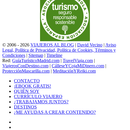
© 2006 - 2026
VIAJEROS AL BLOG
|
David Vecino
|
Aviso
Legal, Política de Privacidad, Política de Cookies, Términos y
Condiciones
|
Sitemap
|
Timeline
Red:
GuíaTurísticoMadrid.com
|
TravelViaja.com
|
ViajerosConDestino.com
|
CálleseYCojaMiDinero.com
|
ProtecciónMascarilla.com
|
MeditaciónYReiki.com
CONTACTO
¡EBOOK GRATIS!
QUIÉN SOY
CURRÍCULO VIAJERO
¿TRABAJAMOS JUNTOS?
DESTINOS
¿ME AYUDAS A CREAR CONTENIDO?
Facebook
X