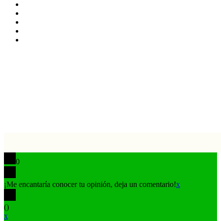
LinkedIn
YouTube
Instagram
TikTok
Buy
Me
Botón
a
volver
Coffee
arriba
0
¡Me encantaría conocer tu opinión, deja un comentario!
x
(
)
x