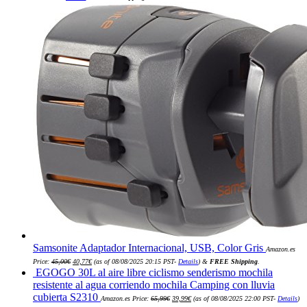
era:
es:
12,10€.
11,98€.
Samsonite Adaptador Internacional, USB, Color Gris
Amazon.es
El
El
Price:
45,00
€
40,77
€
(as of 08/08/2025 20:15 PST-
Details
)
&
FREE Shipping
.
precio
precio
EGOGO 30L al aire libre ciclismo senderismo mochila
original
actual
era:
es:
resistente al agua corriendo mochila Camping con lluvia
45,00€.
40,77€.
El
El
cubierta S2310
Amazon.es Price:
65,99
€
39,99
€
(as of 08/08/2025 22:00 PST-
Details
)
precio
precio