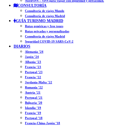
NordVPN – VPN para viajar con seguridad y privacidad.
CONSULTORÍA
Consultoría de viajes Mundo
Consultoría de viajes Madrid
GUÍA TURISMO MADRID
Rutas genéricas y free tours
Rutas privadas y personalizadas
Consultoría de viajes Madrid
Seguridad COVID-19 SARS-CoV-2
DIARIOS
Alemania ’24
Japón ’24
Albania ’23
Francia ’23
Portugal ’23
Francia ’22
Jordania-Malta ’22
Rumanía ’22
Austria ’21
Portugal ’21
Bulgaria ’20
Islandia ’19
Francia ’19
Portugal ’18
Francia-China-Japón ’18