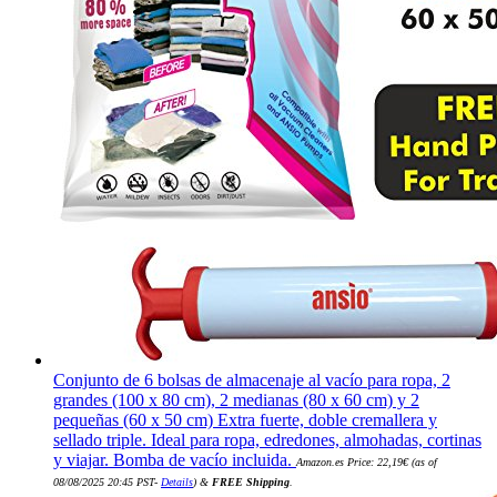
Conjunto de 6 bolsas de almacenaje al vacío para ropa, 2
grandes (100 x 80 cm), 2 medianas (80 x 60 cm) y 2
pequeñas (60 x 50 cm) Extra fuerte, doble cremallera y
sellado triple. Ideal para ropa, edredones, almohadas, cortinas
y viajar. Bomba de vacío incluida.
Amazon.es Price:
22,19
€
(as of
08/08/2025 20:45 PST-
Details
)
&
FREE Shipping
.