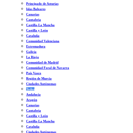
Principado de Asturias
Islas Baleares
Canarias
Cantabria
Castilla-La Mancha
Castilla y León
Cataluña
Comunidad Valenciana
Extremadura
Galicia
La Rioja
Comunidad de Madrid
Comunidad Foral de Navarra
País Vasco
Región de Murcia
Ciudades Autónomas
Todos
Andalucía
Aragón
Canarias
Cantabria
Castilla y León
Castilla-La Mancha
Cataluña
Ciudades Autónomas