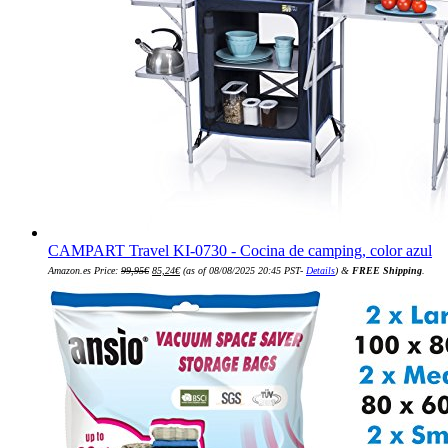
CAMPART Travel KI-0730 - Cocina de camping, color azul
El
El
Amazon.es Price:
99,95
€
85,24
€
(as of 08/08/2025 20:45 PST-
Details
)
&
FREE Shipping
.
precio
precio
original
actual
era:
es:
99,95€.
85,24€.