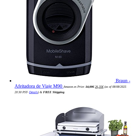
Braun -
El
El
Afeitadora de Viaje M90
Amazon.es Price:
34,99
€
26,35
€
(as of 08/08/2025
precio
precio
original
actual
20:30 PST-
Details
)
&
FREE Shipping
.
era:
es:
34,99€.
26,35€.